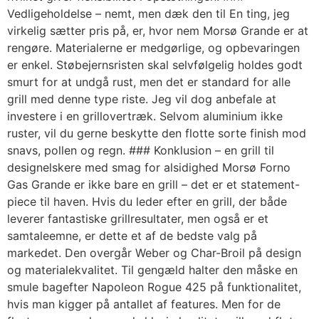
Vedligeholdelse – nemt, men dæk den til En ting, jeg
virkelig sætter pris på, er, hvor nem Morsø Grande er at
rengøre. Materialerne er medgørlige, og opbevaringen
er enkel. Støbejernsristen skal selvfølgelig holdes godt
smurt for at undgå rust, men det er standard for alle
grill med denne type riste. Jeg vil dog anbefale at
investere i en grillovertræk. Selvom aluminium ikke
ruster, vil du gerne beskytte den flotte sorte finish mod
snavs, pollen og regn. ### Konklusion – en grill til
designelskere med smag for alsidighed Morsø Forno
Gas Grande er ikke bare en grill – det er et statement-
piece til haven. Hvis du leder efter en grill, der både
leverer fantastiske grillresultater, men også er et
samtaleemne, er dette et af de bedste valg på
markedet. Den overgår Weber og Char-Broil på design
og materialekvalitet. Til gengæld halter den måske en
smule bagefter Napoleon Rogue 425 på funktionalitet,
hvis man kigger på antallet af features. Men for de