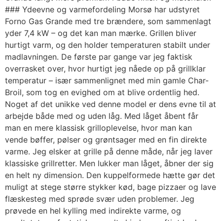
### Ydeevne og varmefordeling Morsø har udstyret
Forno Gas Grande med tre brændere, som sammenlagt
yder 7,4 kW – og det kan man mærke. Grillen bliver
hurtigt varm, og den holder temperaturen stabilt under
madlavningen. De første par gange var jeg faktisk
overrasket over, hvor hurtigt jeg nåede op på grillklar
temperatur – især sammenlignet med min gamle Char-
Broil, som tog en evighed om at blive ordentlig hed.
Noget af det unikke ved denne model er dens evne til at
arbejde både med og uden låg. Med låget åbent får
man en mere klassisk grilloplevelse, hvor man kan
vende bøffer, pølser og grøntsager med en fin direkte
varme. Jeg elsker at grille på denne måde, når jeg laver
klassiske grillretter. Men lukker man låget, åbner der sig
en helt ny dimension. Den kuppelformede hætte gør det
muligt at stege større stykker kød, bage pizzaer og lave
flæskesteg med sprøde svær uden problemer. Jeg
prøvede en hel kylling med indirekte varme, og