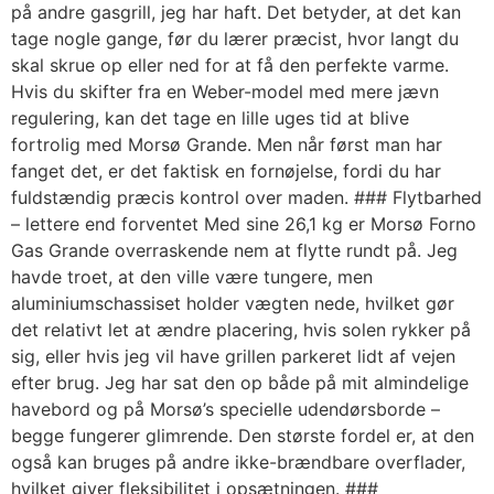
på andre gasgrill, jeg har haft. Det betyder, at det kan
tage nogle gange, før du lærer præcist, hvor langt du
skal skrue op eller ned for at få den perfekte varme.
Hvis du skifter fra en Weber-model med mere jævn
regulering, kan det tage en lille uges tid at blive
fortrolig med Morsø Grande. Men når først man har
fanget det, er det faktisk en fornøjelse, fordi du har
fuldstændig præcis kontrol over maden. ### Flytbarhed
– lettere end forventet Med sine 26,1 kg er Morsø Forno
Gas Grande overraskende nem at flytte rundt på. Jeg
havde troet, at den ville være tungere, men
aluminiumschassiset holder vægten nede, hvilket gør
det relativt let at ændre placering, hvis solen rykker på
sig, eller hvis jeg vil have grillen parkeret lidt af vejen
efter brug. Jeg har sat den op både på mit almindelige
havebord og på Morsø’s specielle udendørsborde –
begge fungerer glimrende. Den største fordel er, at den
også kan bruges på andre ikke-brændbare overflader,
hvilket giver fleksibilitet i opsætningen. ###