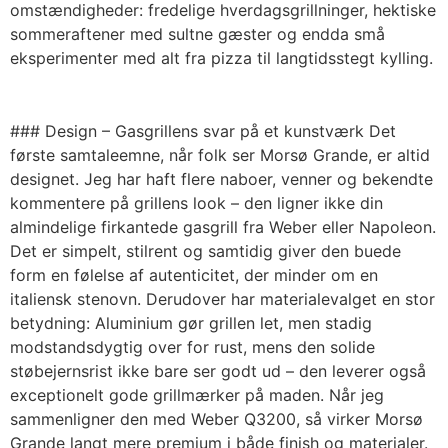
omstændigheder: fredelige hverdagsgrillninger, hektiske
sommeraftener med sultne gæster og endda små
eksperimenter med alt fra pizza til langtidsstegt kylling.
### Design – Gasgrillens svar på et kunstværk Det
første samtaleemne, når folk ser Morsø Grande, er altid
designet. Jeg har haft flere naboer, venner og bekendte
kommentere på grillens look – den ligner ikke din
almindelige firkantede gasgrill fra Weber eller Napoleon.
Det er simpelt, stilrent og samtidig giver den buede
form en følelse af autenticitet, der minder om en
italiensk stenovn. Derudover har materialevalget en stor
betydning: Aluminium gør grillen let, men stadig
modstandsdygtig over for rust, mens den solide
støbejernsrist ikke bare ser godt ud – den leverer også
exceptionelt gode grillmærker på maden. Når jeg
sammenligner den med Weber Q3200, så virker Morsø
Grande langt mere premium i både finish og materialer.