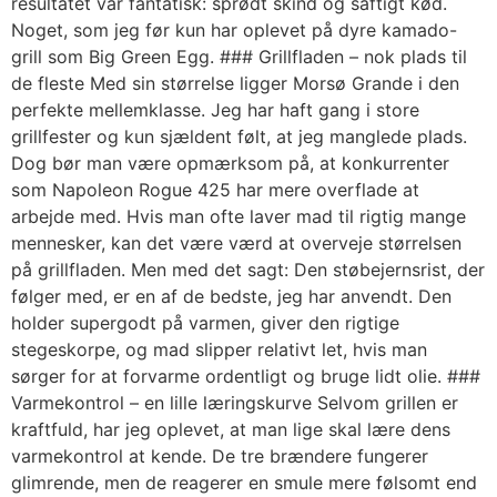
resultatet var fantatisk: sprødt skind og saftigt kød.
Noget, som jeg før kun har oplevet på dyre kamado-
grill som Big Green Egg. ### Grillfladen – nok plads til
de fleste Med sin størrelse ligger Morsø Grande i den
perfekte mellemklasse. Jeg har haft gang i store
grillfester og kun sjældent følt, at jeg manglede plads.
Dog bør man være opmærksom på, at konkurrenter
som Napoleon Rogue 425 har mere overflade at
arbejde med. Hvis man ofte laver mad til rigtig mange
mennesker, kan det være værd at overveje størrelsen
på grillfladen. Men med det sagt: Den støbejernsrist, der
følger med, er en af de bedste, jeg har anvendt. Den
holder supergodt på varmen, giver den rigtige
stegeskorpe, og mad slipper relativt let, hvis man
sørger for at forvarme ordentligt og bruge lidt olie. ###
Varmekontrol – en lille læringskurve Selvom grillen er
kraftfuld, har jeg oplevet, at man lige skal lære dens
varmekontrol at kende. De tre brændere fungerer
glimrende, men de reagerer en smule mere følsomt end