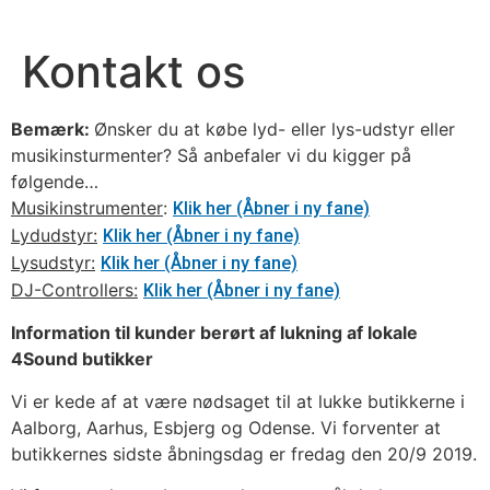
Kontakt os
Bemærk:
Ønsker du at købe lyd- eller lys-udstyr eller
musikinsturmenter? Så anbefaler vi du kigger på
følgende…
Musikinstrumenter
:
Klik her (Åbner i ny fane)
Lydudstyr:
Klik her (Åbner i ny fane)
Lysudstyr:
Klik her (Åbner i ny fane)
DJ-Controllers:
Klik her (Åbner i ny fane)
Information til kunder berørt af lukning af lokale
4Sound butikker
Vi er kede af at være nødsaget til at lukke butikkerne i
Aalborg, Aarhus, Esbjerg og Odense. Vi forventer at
butikkernes sidste åbningsdag er fredag den 20/9 2019.