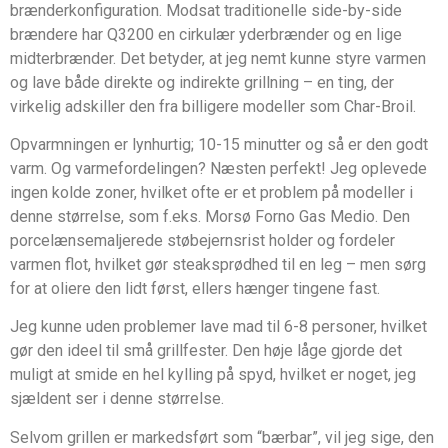
brænderkonfiguration. Modsat traditionelle side-by-side
brændere har Q3200 en cirkulær yderbrænder og en lige
midterbrænder. Det betyder, at jeg nemt kunne styre varmen
og lave både direkte og indirekte grillning – en ting, der
virkelig adskiller den fra billigere modeller som Char-Broil.
Opvarmningen er lynhurtig; 10-15 minutter og så er den godt
varm. Og varmefordelingen? Næsten perfekt! Jeg oplevede
ingen kolde zoner, hvilket ofte er et problem på modeller i
denne størrelse, som f.eks. Morsø Forno Gas Medio. Den
porcelænsemaljerede støbejernsrist holder og fordeler
varmen flot, hvilket gør steaksprødhed til en leg – men sørg
for at oliere den lidt først, ellers hænger tingene fast.
Jeg kunne uden problemer lave mad til 6-8 personer, hvilket
gør den ideel til små grillfester. Den høje låge gjorde det
muligt at smide en hel kylling på spyd, hvilket er noget, jeg
sjældent ser i denne størrelse.
Selvom grillen er markedsført som “bærbar”, vil jeg sige, den