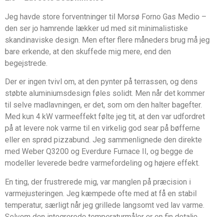
Jeg havde store forventninger til Morsø Forno Gas Medio –
den ser jo hamrende lækker ud med sit minimalistiske
skandinaviske design. Men efter flere måneders brug må jeg
bare erkende, at den skuffede mig mere, end den
begejstrede.
Der er ingen tvivl om, at den pynter på terrassen, og dens
støbte aluminiumsdesign føles solidt. Men når det kommer
til selve madlavningen, er det, som om den halter bagefter.
Med kun 4 kW varmeeffekt følte jeg tit, at den var udfordret
på at levere nok varme til en virkelig god sear på bøfferne
eller en sprød pizzabund. Jeg sammenlignede den direkte
med Weber Q3200 og Everdure Furnace II, og begge de
modeller leverede bedre varmefordeling og højere effekt.
En ting, der frustrerede mig, var manglen på præcision i
varmejusteringen. Jeg kæmpede ofte med at få en stabil
temperatur, særligt når jeg grillede langsomt ved lav varme.
Selvom den integrerede temperaturmåler er en fin detalje,