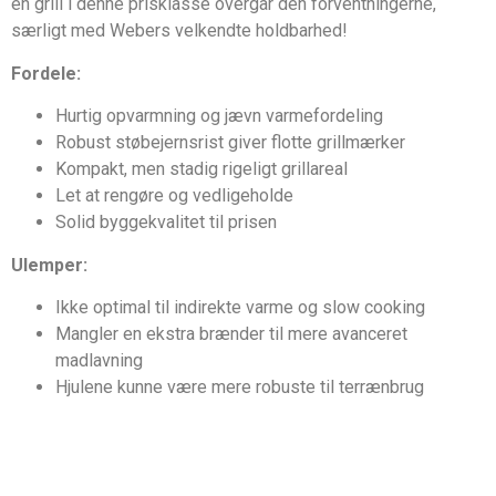
en grill i denne prisklasse overgår den forventningerne,
særligt med Webers velkendte holdbarhed!
Fordele:
Hurtig opvarmning og jævn varmefordeling
Robust støbejernsrist giver flotte grillmærker
Kompakt, men stadig rigeligt grillareal
Let at rengøre og vedligeholde
Solid byggekvalitet til prisen
Ulemper:
Ikke optimal til indirekte varme og slow cooking
Mangler en ekstra brænder til mere avanceret
madlavning
Hjulene kunne være mere robuste til terrænbrug