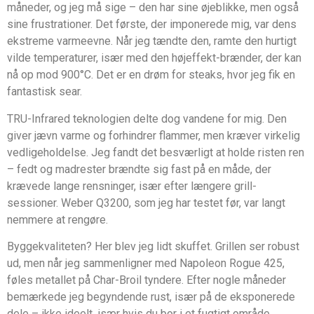
måneder, og jeg må sige – den har sine øjeblikke, men også
sine frustrationer. Det første, der imponerede mig, var dens
ekstreme varmeevne. Når jeg tændte den, ramte den hurtigt
vilde temperaturer, især med den højeffekt-brænder, der kan
nå op mod 900°C. Det er en drøm for steaks, hvor jeg fik en
fantastisk sear.
TRU-Infrared teknologien delte dog vandene for mig. Den
giver jævn varme og forhindrer flammer, men kræver virkelig
vedligeholdelse. Jeg fandt det besværligt at holde risten ren
– fedt og madrester brændte sig fast på en måde, der
krævede lange rensninger, især efter længere grill-
sessioner. Weber Q3200, som jeg har testet før, var langt
nemmere at rengøre.
Byggekvaliteten? Her blev jeg lidt skuffet. Grillen ser robust
ud, men når jeg sammenligner med Napoleon Rogue 425,
føles metallet på Char-Broil tyndere. Efter nogle måneder
bemærkede jeg begyndende rust, især på de eksponerede
dele – ikke ideelt, især hvis du bor i et fugtigt område.