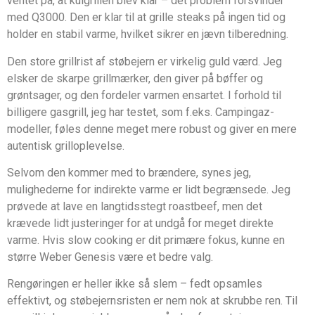
ventet på, at kulgrillen blev klar – det problem forsvinder
med Q3000. Den er klar til at grille steaks på ingen tid og
holder en stabil varme, hvilket sikrer en jævn tilberedning.
Den store grillrist af støbejern er virkelig guld værd. Jeg
elsker de skarpe grillmærker, den giver på bøffer og
grøntsager, og den fordeler varmen ensartet. I forhold til
billigere gasgrill, jeg har testet, som f.eks. Campingaz-
modeller, føles denne meget mere robust og giver en mere
autentisk grilloplevelse.
Selvom den kommer med to brændere, synes jeg,
mulighederne for indirekte varme er lidt begrænsede. Jeg
prøvede at lave en langtidsstegt roastbeef, men det
krævede lidt justeringer for at undgå for meget direkte
varme. Hvis slow cooking er dit primære fokus, kunne en
større Weber Genesis være et bedre valg.
Rengøringen er heller ikke så slem – fedt opsamles
effektivt, og støbejernsristen er nem nok at skrubbe ren. Til