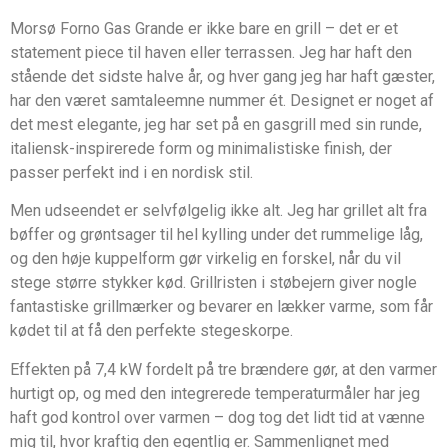
Morsø Forno Gas Grande er ikke bare en grill – det er et
statement piece til haven eller terrassen. Jeg har haft den
stående det sidste halve år, og hver gang jeg har haft gæster,
har den været samtaleemne nummer ét. Designet er noget af
det mest elegante, jeg har set på en gasgrill med sin runde,
italiensk-inspirerede form og minimalistiske finish, der
passer perfekt ind i en nordisk stil.
Men udseendet er selvfølgelig ikke alt. Jeg har grillet alt fra
bøffer og grøntsager til hel kylling under det rummelige låg,
og den høje kuppelform gør virkelig en forskel, når du vil
stege større stykker kød. Grillristen i støbejern giver nogle
fantastiske grillmærker og bevarer en lækker varme, som får
kødet til at få den perfekte stegeskorpe.
Effekten på 7,4 kW fordelt på tre brændere gør, at den varmer
hurtigt op, og med den integrerede temperaturmåler har jeg
haft god kontrol over varmen – dog tog det lidt tid at vænne
mig til, hvor kraftig den egentlig er. Sammenlignet med