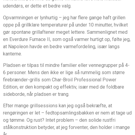
udendørs, er dette et bedre valg.
Opvarmningen er lynhurtig – jeg har flere gange haft grillen
oppe på grillklare temperaturer på under 10 minutter, hvilket
gør spontane grillaftener meget lettere. Sammenlignet med
en Everdure Furnace II, som også varmer hurtigt op, følte jeg,
at Napoleon havde en bedre varmefordeling, især langs
kanterne.
Pladsen er tilpas til mindre familier eller vennegrupper på 4-
6 personer. Mens den ikke er lige så rummelig som større
firebrænder-grills som Char-Broil Professional Power
Edition, er den kompakt og effektiv, især med de foldbare
sideborde, når pladsen er trang.
Efter mange grillsessions kan jeg også bekræfte, at
rengøringen er let – fedtopsamlingsbakken er nem at tage ud
og tømme. Og rust? Intet problem – den solide rustfri
stålkonstruktion betyder, at jeg forventer, den holder i mange
år.