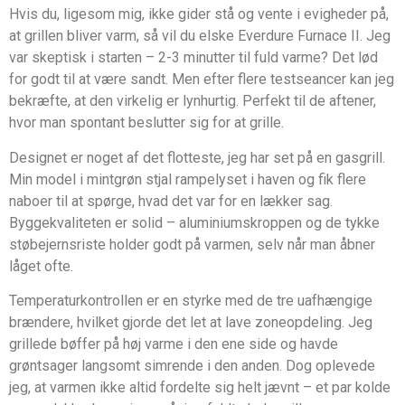
Hvis du, ligesom mig, ikke gider stå og vente i evigheder på,
at grillen bliver varm, så vil du elske Everdure Furnace II. Jeg
var skeptisk i starten – 2-3 minutter til fuld varme? Det lød
for godt til at være sandt. Men efter flere testseancer kan jeg
bekræfte, at den virkelig er lynhurtig. Perfekt til de aftener,
hvor man spontant beslutter sig for at grille.
Designet er noget af det flotteste, jeg har set på en gasgrill.
Min model i mintgrøn stjal rampelyset i haven og fik flere
naboer til at spørge, hvad det var for en lækker sag.
Byggekvaliteten er solid – aluminiumskroppen og de tykke
støbejernsriste holder godt på varmen, selv når man åbner
låget ofte.
Temperaturkontrollen er en styrke med de tre uafhængige
brændere, hvilket gjorde det let at lave zoneopdeling. Jeg
grillede bøffer på høj varme i den ene side og havde
grøntsager langsomt simrende i den anden. Dog oplevede
jeg, at varmen ikke altid fordelte sig helt jævnt – et par kolde