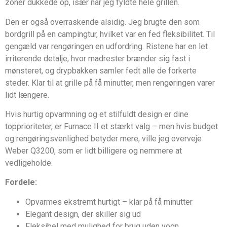
zoner dukkede op, især når jeg fyldte hele grillen.
Den er også overraskende alsidig. Jeg brugte den som
bordgrill på en campingtur, hvilket var en fed fleksibilitet. Til
gengæld var rengøringen en udfordring. Ristene har en let
irriterende detalje, hvor madrester brænder sig fast i
mønsteret, og drypbakken samler fedt alle de forkerte
steder. Klar til at grille på få minutter, men rengøringen varer
lidt længere.
Hvis hurtig opvarmning og et stilfuldt design er dine
topprioriteter, er Furnace II et stærkt valg – men hvis budget
og rengøringsvenlighed betyder mere, ville jeg overveje
Weber Q3200, som er lidt billigere og nemmere at
vedligeholde.
Fordele:
Opvarmes ekstremt hurtigt – klar på få minutter
Elegant design, der skiller sig ud
Fleksibel med mulighed for brug uden vogn