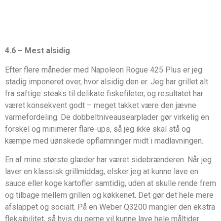
4.6 – Mest alsidig
Efter flere måneder med Napoleon Rogue 425 Plus er jeg
stadig imponeret over, hvor alsidig den er. Jeg har grillet alt
fra saftige steaks til delikate fiskefileter, og resultatet har
været konsekvent godt – meget takket være den jævne
varmefordeling. De dobbeltniveausearplader gør virkelig en
forskel og minimerer flare-ups, så jeg ikke skal stå og
kæmpe med uønskede opflamninger midt i madlavningen.
En af mine største glæder har været sidebrænderen. Når jeg
laver en klassisk grillmiddag, elsker jeg at kunne lave en
sauce eller koge kartofler samtidig, uden at skulle rende frem
og tilbage mellem grillen og køkkenet. Det gør det hele mere
afslappet og socialt. På en Weber Q3200 mangler den ekstra
fleksibilitet, så hvis du gerne vil kunne lave hele måltider