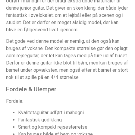
Udført i mahogni er der brugt ekstra gode materialer til
denne junior guitar. Det giver en skøn klang, der både lyder
fantastisk i øvelokalet, om et lejrbål eller på scenen og i
studiet. Det er derfor en meget alsidig model, der kan
blive en følgesvend livet igennem.
Det gode ved denne model er nemlig, at den også kan
bruges af voksne. Den kompakte størrelse gør den oplagt
som rejseguitar, der let kan tages med på ture ud af huset.
Derfor er denne guitar ikke blot til børn, men kan bruges af
barnet under opvæksten, men også efter at barnet er stort
nok til at spille på en 4/4 størrelse.
Fordele & Ulemper
Fordele:
Kvalitetsguitar udført i mahogni
Fantastisk god klang
Smart og kompakt rejsestørrelse
Kan bruges både af børn og voksne