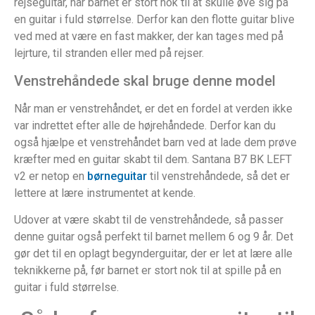
rejseguitar, når barnet er stort nok til at skulle øve sig på
en guitar i fuld størrelse. Derfor kan den flotte guitar blive
ved med at være en fast makker, der kan tages med på
lejrture, til stranden eller med på rejser.
Venstrehåndede skal bruge denne model
Når man er venstrehåndet, er det en fordel at verden ikke
var indrettet efter alle de højrehåndede. Derfor kan du
også hjælpe et venstrehåndet barn ved at lade dem prøve
kræfter med en guitar skabt til dem. Santana B7 BK LEFT
v2 er netop en
børneguitar
til venstrehåndede, så det er
lettere at lære instrumentet at kende.
Udover at være skabt til de venstrehåndede, så passer
denne guitar også perfekt til barnet mellem 6 og 9 år. Det
gør det til en oplagt begynderguitar, der er let at lære alle
teknikkerne på, før barnet er stort nok til at spille på en
guitar i fuld størrelse.