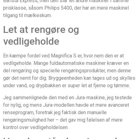
Barista Express, men den slår let andre maskiner i samme
prisklasse, såsom Philips 5400, der har en mere maskinel
tilgang til mælkeskum.
Let at rengøre og
vedligeholde
En kæmpe fordel ved Magnifica S er, hvor nem den er at
vedligeholde. Mange fuldautomatiske maskiner kræver en
del rengøring og specielle rengøringsprodukter, men denne
gør det nemt for dig. Bryggeenheden kan tages ud og skylles
under vand, og drypbakken er super let at fjerne og tømme.
Jeg sammenlignede den med en Jura-maskine, jeg testede
for nylig, og mens Jura-modellen havde et mere avanceret
renseprogram, foretrak jeg faktisk den manuelle
rengøringsmulighed her – det gav mig følelsen af mere
kontrol over vedligeholdelsen.