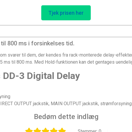
Tjek prisen her
il 800 ms i forsinkelses tid.
 som svarer til dem, der kendes fra rack-monterede delay-effekter
12,5 ms til 800 ms. Med Hold-funktionen kan det gentages uendelig
 DD-3 Digital Delay
syning
 DIRECT OUTPUT jackstik, MAIN OUTPUT jackstik, strømforsyning
Bedøm dette indlæg
Stemmer:
0