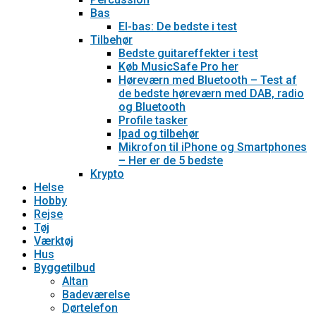
Bas
El-bas: De bedste i test
Tilbehør
Bedste guitareffekter i test
Køb MusicSafe Pro her
Høreværn med Bluetooth – Test af
de bedste høreværn med DAB, radio
og Bluetooth
Profile tasker
Ipad og tilbehør
Mikrofon til iPhone og Smartphones
– Her er de 5 bedste
Krypto
Helse
Hobby
Rejse
Tøj
Værktøj
Hus
Byggetilbud
Altan
Badeværelse
Dørtelefon