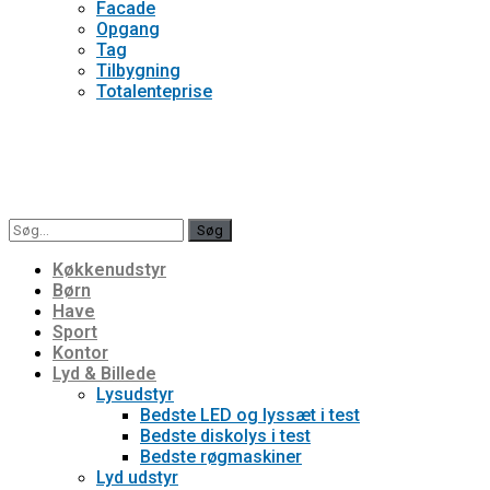
Facade
Opgang
Tag
Tilbygning
Totalenteprise
Søg
Køkkenudstyr
Børn
Have
Sport
Kontor
Lyd & Billede
Lysudstyr
Bedste LED og lyssæt i test
Bedste diskolys i test
Bedste røgmaskiner
Lyd udstyr