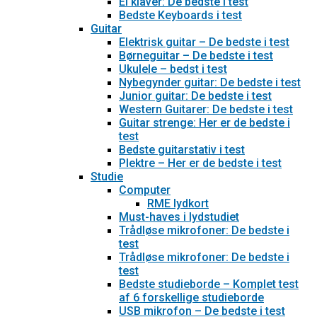
El klaver: De bedste i test
Bedste Keyboards i test
Guitar
Elektrisk guitar – De bedste i test
Børneguitar – De bedste i test
Ukulele – bedst i test
Nybegynder guitar: De bedste i test
Junior guitar: De bedste i test
Western Guitarer: De bedste i test
Guitar strenge: Her er de bedste i
test
Bedste guitarstativ i test
Plektre – Her er de bedste i test
Studie
Computer
RME lydkort
Must-haves i lydstudiet
Trådløse mikrofoner: De bedste i
test
Trådløse mikrofoner: De bedste i
test
Bedste studieborde – Komplet test
af 6 forskellige studieborde
USB mikrofon – De bedste i test