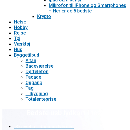
Mikrofon til iPhone og Smartphones
– Her er de 5 bedste
Krypto
Helse
Hobby
Rejse
Tøj
Værktøj
Hus
Byggetilbud
Altan
Badeværelse
Dørtelefon
Facade
Opgang
Tag
Tilbygning
Totalenteprise
Bedste usb lydkort i test
Skrevet af:
Rasmus Iversen