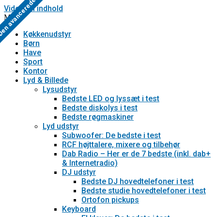
en avancerede
Bedst til prisen
Den billigste
Testvinder
Videre til indhold
Menu
Køkkenudstyr
Børn
Have
Sport
Kontor
Lyd & Billede
Lysudstyr
Bedste LED og lyssæt i test
Bedste diskolys i test
Bedste røgmaskiner
Lyd udstyr
Subwoofer: De bedste i test
RCF højttalere, mixere og tilbehør
Dab Radio – Her er de 7 bedste (inkl. dab+
& Internetradio)
DJ udstyr
Bedste DJ hovedtelefoner i test
Bedste studie hovedtelefoner i test
Ortofon pickups
Keyboard