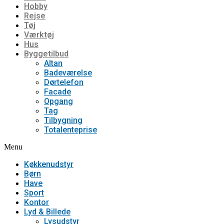
Hobby
Rejse
Tøj
Værktøj
Hus
Byggetilbud
Altan
Badeværelse
Dørtelefon
Facade
Opgang
Tag
Tilbygning
Totalenteprise
Menu
Køkkenudstyr
Børn
Have
Sport
Kontor
Lyd & Billede
Lysudstyr