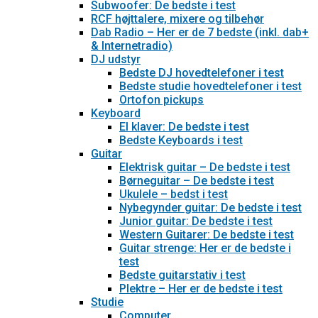
Subwoofer: De bedste i test
RCF højttalere, mixere og tilbehør
Dab Radio – Her er de 7 bedste (inkl. dab+
& Internetradio)
DJ udstyr
Bedste DJ hovedtelefoner i test
Bedste studie hovedtelefoner i test
Ortofon pickups
Keyboard
El klaver: De bedste i test
Bedste Keyboards i test
Guitar
Elektrisk guitar – De bedste i test
Børneguitar – De bedste i test
Ukulele – bedst i test
Nybegynder guitar: De bedste i test
Junior guitar: De bedste i test
Western Guitarer: De bedste i test
Guitar strenge: Her er de bedste i
test
Bedste guitarstativ i test
Plektre – Her er de bedste i test
Studie
Computer