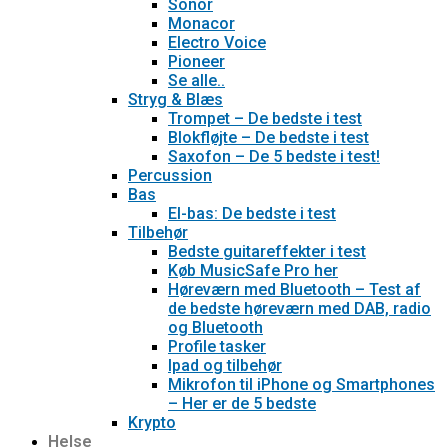
Sonor
Monacor
Electro Voice
Pioneer
Se alle..
Stryg & Blæs
Trompet – De bedste i test
Blokfløjte – De bedste i test
Saxofon – De 5 bedste i test!
Percussion
Bas
El-bas: De bedste i test
Tilbehør
Bedste guitareffekter i test
Køb MusicSafe Pro her
Høreværn med Bluetooth – Test af
de bedste høreværn med DAB, radio
og Bluetooth
Profile tasker
Ipad og tilbehør
Mikrofon til iPhone og Smartphones
– Her er de 5 bedste
Krypto
Helse