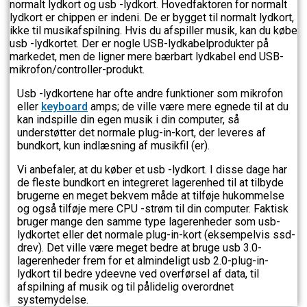
normalt lydkort og usb -lydkort. Hovedfaktoren for normalt
lydkort er chippen er indeni. De er bygget til normalt lydkort,
ikke til musikafspilning. Hvis du afspiller musik, kan du købe
usb -lydkortet. Der er nogle USB-lydkabelprodukter på
markedet, men de ligner mere bærbart lydkabel end USB-
mikrofon/controller-produkt.
Usb -lydkortene har ofte andre funktioner som mikrofon
eller
keyboard
amps; de ville være mere egnede til at du
kan indspille din egen musik i din computer, så
understøtter det normale plug-in-kort, der leveres af
bundkort, kun indlæsning af musikfil (er).
Vi anbefaler, at du køber et usb -lydkort. I disse dage har
de fleste bundkort en integreret lagerenhed til at tilbyde
brugerne en meget bekvem måde at tilføje hukommelse
og også tilføje mere CPU -strøm til din computer. Faktisk
bruger mange den samme type lagerenheder som usb-
lydkortet eller det normale plug-in-kort (eksempelvis ssd-
drev). Det ville være meget bedre at bruge usb 3.0-
lagerenheder frem for et almindeligt usb 2.0-plug-in-
lydkort til bedre ydeevne ved overførsel af data, til
afspilning af musik og til pålidelig overordnet
systemydelse.