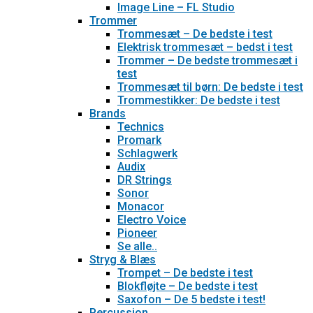
Image Line – FL Studio
Trommer
Trommesæt – De bedste i test
Elektrisk trommesæt – bedst i test
Trommer – De bedste trommesæt i
test
Trommesæt til børn: De bedste i test
Trommestikker: De bedste i test
Brands
Technics
Promark
Schlagwerk
Audix
DR Strings
Sonor
Monacor
Electro Voice
Pioneer
Se alle..
Stryg & Blæs
Trompet – De bedste i test
Blokfløjte – De bedste i test
Saxofon – De 5 bedste i test!
Percussion