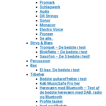
Promark
Schlagwerk
Audix
DR Strings
Sonor
Monacor
Electro Voice
Pioneer
Se alle..
Stryg & Blæs
Trompet – De bedste i test
Blokfløjte – De bedste i test
Saxofon – De 5 bedste i test!
Percussion
Bas
El-bas: De bedste i test
Tilbehør
Bedste guitareffekter i test
Køb MusicSafe Pro her
Høreværn med Bluetooth – Test af
de bedste høreværn med DAB, radio
og Bluetooth
Profile tasker
Ipad og tilbehør