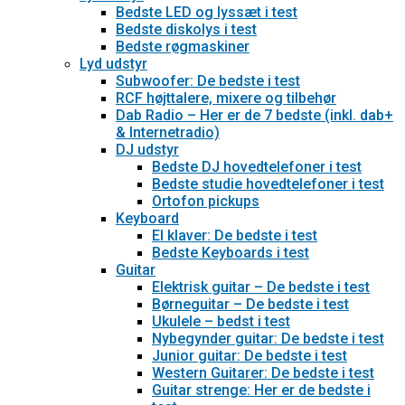
Bedste LED og lyssæt i test
Bedste diskolys i test
Bedste røgmaskiner
Lyd udstyr
Subwoofer: De bedste i test
RCF højttalere, mixere og tilbehør
Dab Radio – Her er de 7 bedste (inkl. dab+
& Internetradio)
DJ udstyr
Bedste DJ hovedtelefoner i test
Bedste studie hovedtelefoner i test
Ortofon pickups
Keyboard
El klaver: De bedste i test
Bedste Keyboards i test
Guitar
Elektrisk guitar – De bedste i test
Børneguitar – De bedste i test
Ukulele – bedst i test
Nybegynder guitar: De bedste i test
Junior guitar: De bedste i test
Western Guitarer: De bedste i test
Guitar strenge: Her er de bedste i