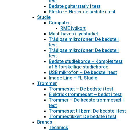
test
Bedste guitarstativ i test
Plektre – Her er de bedste i test
Studie
Computer
RME lydkort
Must-haves i lydstudiet
Trådløse mikrofoner: De bedste i
test
Trådløse mikrofoner: De bedste i
test
Bedste studieborde – Komplet test
af 6 forskellige studieborde
USB mikrofon – De bedste i test
Image Line – FL Studio
Trommer
Trommesæt – De bedste i test
Elektrisk trommesæt – bedst i test
Trommer – De bedste trommesæt i
test
Trommesæt til børn: De bedste i test
Trommestikker: De bedste i test
Brands
Technics