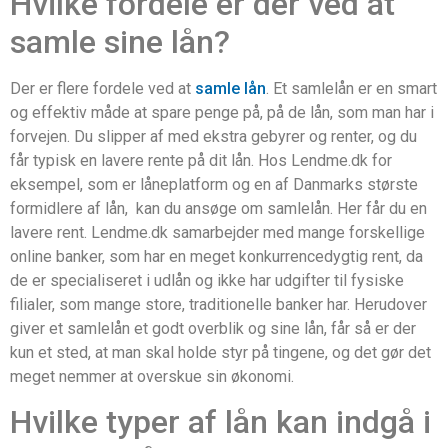
Hvilke fordele er der ved at
samle sine lån?
Der er flere fordele ved at
samle lån
. Et samlelån er en smart
og effektiv måde at spare penge på, på de lån, som man har i
forvejen. Du slipper af med ekstra gebyrer og renter, og du
får typisk en lavere rente på dit lån. Hos Lendme.dk for
eksempel, som er låneplatform og en af Danmarks største
formidlere af lån, kan du ansøge om samlelån. Her får du en
lavere rent. Lendme.dk samarbejder med mange forskellige
online banker, som har en meget konkurrencedygtig rent, da
de er specialiseret i udlån og ikke har udgifter til fysiske
filialer, som mange store, traditionelle banker har. Herudover
giver et samlelån et godt overblik og sine lån, får så er der
kun et sted, at man skal holde styr på tingene, og det gør det
meget nemmer at overskue sin økonomi.
Hvilke typer af lån kan indgå i