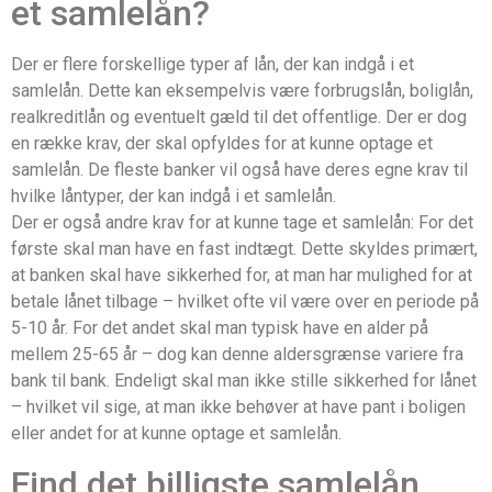
et samlelån?
Der er flere forskellige typer af lån, der kan indgå i et
samlelån. Dette kan eksempelvis være forbrugslån, boliglån,
realkreditlån og eventuelt gæld til det offentlige. Der er dog
en række krav, der skal opfyldes for at kunne optage et
samlelån. De fleste banker vil også have deres egne krav til
hvilke låntyper, der kan indgå i et samlelån.
Der er også andre krav for at kunne tage et samlelån: For det
første skal man have en fast indtægt. Dette skyldes primært,
at banken skal have sikkerhed for, at man har mulighed for at
betale lånet tilbage – hvilket ofte vil være over en periode på
5-10 år. For det andet skal man typisk have en alder på
mellem 25-65 år – dog kan denne aldersgrænse variere fra
bank til bank. Endeligt skal man ikke stille sikkerhed for lånet
– hvilket vil sige, at man ikke behøver at have pant i boligen
eller andet for at kunne optage et samlelån.
Find det billigste samlelån