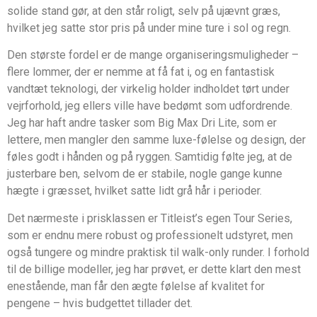
solide stand gør, at den står roligt, selv på ujævnt græs,
hvilket jeg satte stor pris på under mine ture i sol og regn.
Den største fordel er de mange organiseringsmuligheder –
flere lommer, der er nemme at få fat i, og en fantastisk
vandtæt teknologi, der virkelig holder indholdet tørt under
vejrforhold, jeg ellers ville have bedømt som udfordrende.
Jeg har haft andre tasker som Big Max Dri Lite, som er
lettere, men mangler den samme luxe-følelse og design, der
føles godt i hånden og på ryggen. Samtidig følte jeg, at de
justerbare ben, selvom de er stabile, nogle gange kunne
hægte i græsset, hvilket satte lidt grå hår i perioder.
Det nærmeste i prisklassen er Titleist’s egen Tour Series,
som er endnu mere robust og professionelt udstyret, men
også tungere og mindre praktisk til walk-only runder. I forhold
til de billige modeller, jeg har prøvet, er dette klart den mest
enestående, man får den ægte følelse af kvalitet for
pengene – hvis budgettet tillader det.