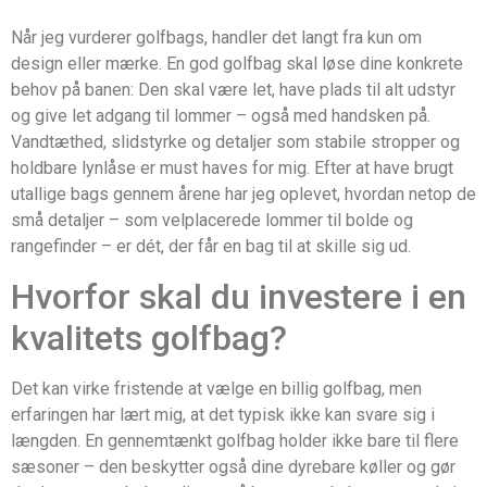
Når jeg vurderer golfbags, handler det langt fra kun om
design eller mærke. En god golfbag skal løse dine konkrete
behov på banen: Den skal være let, have plads til alt udstyr
og give let adgang til lommer – også med handsken på.
Vandtæthed, slidstyrke og detaljer som stabile stropper og
holdbare lynlåse er must haves for mig. Efter at have brugt
utallige bags gennem årene har jeg oplevet, hvordan netop de
små detaljer – som velplacerede lommer til bolde og
rangefinder – er dét, der får en bag til at skille sig ud.
Hvorfor skal du investere i en
kvalitets golfbag?
Det kan virke fristende at vælge en billig golfbag, men
erfaringen har lært mig, at det typisk ikke kan svare sig i
længden. En gennemtænkt golfbag holder ikke bare til flere
sæsoner – den beskytter også dine dyrebare køller og gør