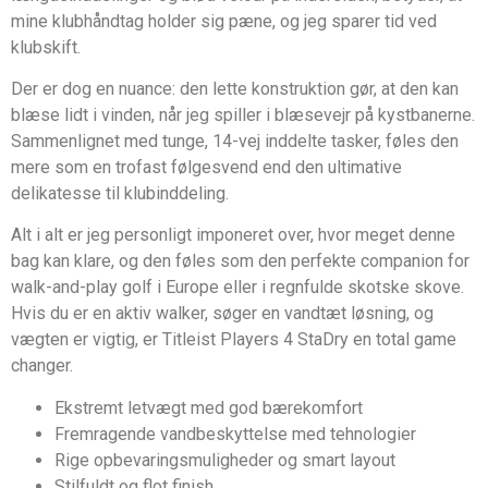
mine klubhåndtag holder sig pæne, og jeg sparer tid ved
klubskift.
Der er dog en nuance: den lette konstruktion gør, at den kan
blæse lidt i vinden, når jeg spiller i blæsevejr på kystbanerne.
Sammenlignet med tunge, 14-vej inddelte tasker, føles den
mere som en trofast følgesvend end den ultimative
delikatesse til klubinddeling.
Alt i alt er jeg personligt imponeret over, hvor meget denne
bag kan klare, og den føles som den perfekte companion for
walk-and-play golf i Europe eller i regnfulde skotske skove.
Hvis du er en aktiv walker, søger en vandtæt løsning, og
vægten er vigtig, er Titleist Players 4 StaDry en total game
changer.
Ekstremt letvægt med god bærekomfort
Fremragende vandbeskyttelse med tehnologier
Rige opbevaringsmuligheder og smart layout
Stilfuldt og flot finish