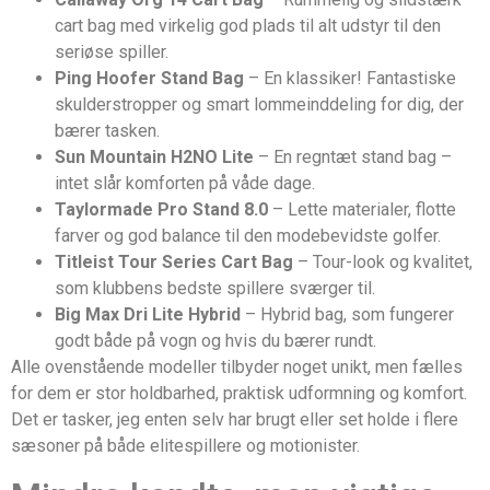
cart bag med virkelig god plads til alt udstyr til den
seriøse spiller.
Ping Hoofer Stand Bag
– En klassiker! Fantastiske
skulderstropper og smart lommeinddeling for dig, der
bærer tasken.
Sun Mountain H2NO Lite
– En regntæt stand bag –
intet slår komforten på våde dage.
Taylormade Pro Stand 8.0
– Lette materialer, flotte
farver og god balance til den modebevidste golfer.
Titleist Tour Series Cart Bag
– Tour-look og kvalitet,
som klubbens bedste spillere sværger til.
Big Max Dri Lite Hybrid
– Hybrid bag, som fungerer
godt både på vogn og hvis du bærer rundt.
Alle ovenstående modeller tilbyder noget unikt, men fælles
for dem er stor holdbarhed, praktisk udformning og komfort.
Det er tasker, jeg enten selv har brugt eller set holde i flere
sæsoner på både elitespillere og motionister.