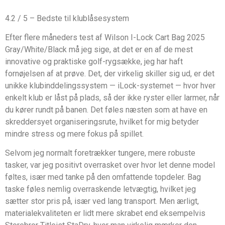
4.2 / 5 – Bedste til klublåsesystem
Efter flere måneders test af Wilson I-Lock Cart Bag 2025
Gray/White/Black må jeg sige, at det er en af de mest
innovative og praktiske golf-rygsække, jeg har haft
fornøjelsen af at prøve. Det, der virkelig skiller sig ud, er det
unikke klubinddelingssystem — iLock-systemet — hvor hver
enkelt klub er låst på plads, så der ikke ryster eller larmer, når
du kører rundt på banen. Det føles næsten som at have en
skreddersyet organiseringsrute, hvilket for mig betyder
mindre stress og mere fokus på spillet.
Selvom jeg normalt foretrækker tungere, mere robuste
tasker, var jeg positivt overrasket over hvor let denne model
føltes, især med tanke på den omfattende topdeler. Bag
taske føles nemlig overraskende letvægtig, hvilket jeg
sætter stor pris på, især ved lang transport. Men ærligt,
materialekvaliteten er lidt mere skrabet end eksempelvis