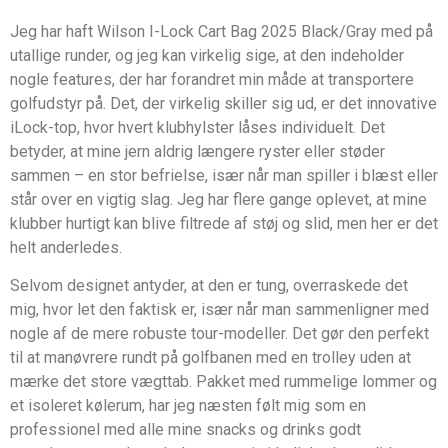
Jeg har haft Wilson I-Lock Cart Bag 2025 Black/Gray med på
utallige runder, og jeg kan virkelig sige, at den indeholder
nogle features, der har forandret min måde at transportere
golfudstyr på. Det, der virkelig skiller sig ud, er det innovative
iLock-top, hvor hvert klubhylster låses individuelt. Det
betyder, at mine jern aldrig længere ryster eller støder
sammen – en stor befrielse, især når man spiller i blæst eller
står over en vigtig slag. Jeg har flere gange oplevet, at mine
klubber hurtigt kan blive filtrede af støj og slid, men her er det
helt anderledes.
Selvom designet antyder, at den er tung, overraskede det
mig, hvor let den faktisk er, især når man sammenligner med
nogle af de mere robuste tour-modeller. Det gør den perfekt
til at manøvrere rundt på golfbanen med en trolley uden at
mærke det store vægttab. Pakket med rummelige lommer og
et isoleret kølerum, har jeg næsten følt mig som en
professionel med alle mine snacks og drinks godt