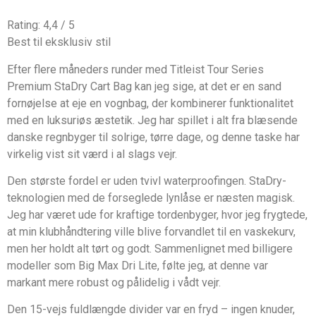
Rating: 4,4 / 5
Best til eksklusiv stil
Efter flere måneders runder med Titleist Tour Series
Premium StaDry Cart Bag kan jeg sige, at det er en sand
fornøjelse at eje en vognbag, der kombinerer funktionalitet
med en luksuriøs æstetik. Jeg har spillet i alt fra blæsende
danske regnbyger til solrige, tørre dage, og denne taske har
virkelig vist sit værd i al slags vejr.
Den største fordel er uden tvivl waterproofingen. StaDry-
teknologien med de forseglede lynlåse er næsten magisk.
Jeg har været ude for kraftige tordenbyger, hvor jeg frygtede,
at min klubhåndtering ville blive forvandlet til en vaskekurv,
men her holdt alt tørt og godt. Sammenlignet med billigere
modeller som Big Max Dri Lite, følte jeg, at denne var
markant mere robust og pålidelig i vådt vejr.
Den 15-vejs fuldlængde divider var en fryd – ingen knuder,