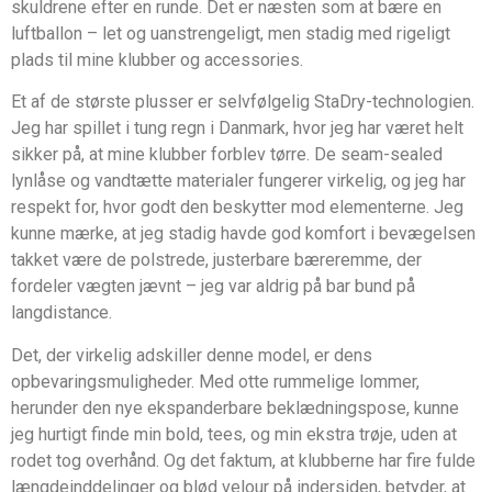
skuldrene efter en runde. Det er næsten som at bære en
luftballon – let og uanstrengeligt, men stadig med rigeligt
plads til mine klubber og accessories.
Et af de største plusser er selvfølgelig StaDry-technologien.
Jeg har spillet i tung regn i Danmark, hvor jeg har været helt
sikker på, at mine klubber forblev tørre. De seam-sealed
lynlåse og vandtætte materialer fungerer virkelig, og jeg har
respekt for, hvor godt den beskytter mod elementerne. Jeg
kunne mærke, at jeg stadig havde god komfort i bevægelsen
takket være de polstrede, justerbare bæreremme, der
fordeler vægten jævnt – jeg var aldrig på bar bund på
langdistance.
Det, der virkelig adskiller denne model, er dens
opbevaringsmuligheder. Med otte rummelige lommer,
herunder den nye ekspanderbare beklædningspose, kunne
jeg hurtigt finde min bold, tees, og min ekstra trøje, uden at
rodet tog overhånd. Og det faktum, at klubberne har fire fulde
længdeinddelinger og blød velour på indersiden, betyder, at