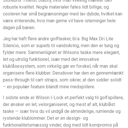
Storebror Titleist StaDry, hvor man virkelig mærker den
robuste kvalitet. Nogle materialer føles lidt billige, og
cooleren har små begrænsninger med lav dybde, hvilket kan
være irriterende, hvis man gerne vil have isterninger hele
dagen på banen.
Jeg har haft flere andre golftasker, bl.a. Big Max Dri Lite
Silencio, som er superb til vandsikring, men den er tung og
fylder mere. Sammenlignet er Wilsons taske mere elegant,
let og utrolig funktionel, især med det innovative
klublåsesystem, som virkelig gør en forskel, når man skal
organisere flere klubber. Derudover har den en gennemtænkt
pass-through til cart-straps, som sikrer, at den sidder solidt
– en populær feature blandt mine medspillere.
I sidste ende er Wilson I-Lock et perfekt valg til golfspillere,
der ønsker en let, velorganiseret, og mest af alt, klublåst
taske — især hvis du vil undgå de almindelige, rumlende og
rystende klublommer. Det er en design- og
funktionalitetsmæssig vinder, dog med lidt kompromis på