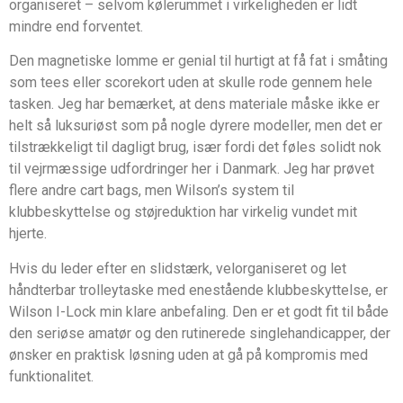
organiseret – selvom kølerummet i virkeligheden er lidt
mindre end forventet.
Den magnetiske lomme er genial til hurtigt at få fat i småting
som tees eller scorekort uden at skulle rode gennem hele
tasken. Jeg har bemærket, at dens materiale måske ikke er
helt så luksuriøst som på nogle dyrere modeller, men det er
tilstrækkeligt til dagligt brug, især fordi det føles solidt nok
til vejrmæssige udfordringer her i Danmark. Jeg har prøvet
flere andre cart bags, men Wilson’s system til
klubbeskyttelse og støjreduktion har virkelig vundet mit
hjerte.
Hvis du leder efter en slidstærk, velorganiseret og let
håndterbar trolleytaske med enestående klubbeskyttelse, er
Wilson I-Lock min klare anbefaling. Den er et godt fit til både
den seriøse amatør og den rutinerede singlehandicapper, der
ønsker en praktisk løsning uden at gå på kompromis med
funktionalitet.