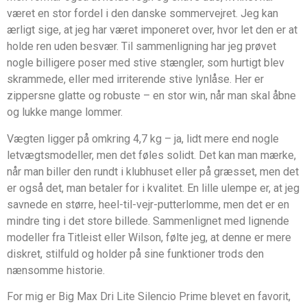
været en stor fordel i den danske sommervejret. Jeg kan
ærligt sige, at jeg har været imponeret over, hvor let den er at
holde ren uden besvær. Til sammenligning har jeg prøvet
nogle billigere poser med stive stængler, som hurtigt blev
skrammede, eller med irriterende stive lynlåse. Her er
zippersne glatte og robuste – en stor win, når man skal åbne
og lukke mange lommer.
Vægten ligger på omkring 4,7 kg – ja, lidt mere end nogle
letvægtsmodeller, men det føles solidt. Det kan man mærke,
når man biller den rundt i klubhuset eller på græsset, men det
er også det, man betaler for i kvalitet. En lille ulempe er, at jeg
savnede en større, heel-til-vejr-putterlomme, men det er en
mindre ting i det store billede. Sammenlignet med lignende
modeller fra Titleist eller Wilson, følte jeg, at denne er mere
diskret, stilfuld og holder på sine funktioner trods den
nænsomme historie.
For mig er Big Max Dri Lite Silencio Prime blevet en favorit,