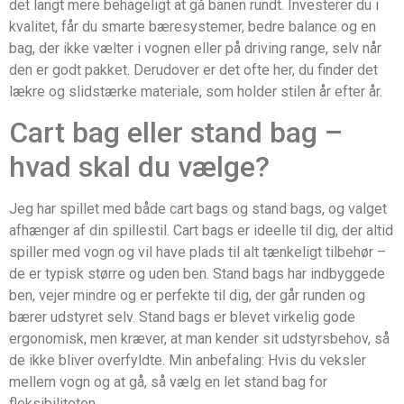
det langt mere behageligt at gå banen rundt. Investerer du i
kvalitet, får du smarte bæresystemer, bedre balance og en
bag, der ikke vælter i vognen eller på driving range, selv når
den er godt pakket. Derudover er det ofte her, du finder det
lækre og slidstærke materiale, som holder stilen år efter år.
Cart bag eller stand bag –
hvad skal du vælge?
Jeg har spillet med både cart bags og stand bags, og valget
afhænger af din spillestil. Cart bags er ideelle til dig, der altid
spiller med vogn og vil have plads til alt tænkeligt tilbehør –
de er typisk større og uden ben. Stand bags har indbyggede
ben, vejer mindre og er perfekte til dig, der går runden og
bærer udstyret selv. Stand bags er blevet virkelig gode
ergonomisk, men kræver, at man kender sit udstyrsbehov, så
de ikke bliver overfyldte. Min anbefaling: Hvis du veksler
mellem vogn og at gå, så vælg en let stand bag for
fleksibiliteten.