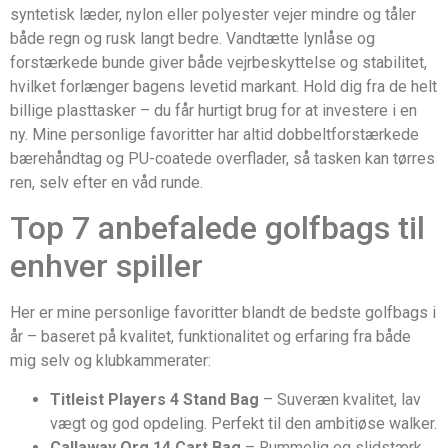
syntetisk læder, nylon eller polyester vejer mindre og tåler
både regn og rusk langt bedre. Vandtætte lynlåse og
forstærkede bunde giver både vejrbeskyttelse og stabilitet,
hvilket forlænger bagens levetid markant. Hold dig fra de helt
billige plasttasker – du får hurtigt brug for at investere i en
ny. Mine personlige favoritter har altid dobbeltforstærkede
bærehåndtag og PU-coatede overflader, så tasken kan tørres
ren, selv efter en våd runde.
Top 7 anbefalede golfbags til
enhver spiller
Her er mine personlige favoritter blandt de bedste golfbags i
år – baseret på kvalitet, funktionalitet og erfaring fra både
mig selv og klubkammerater:
Titleist Players 4 Stand Bag
– Suveræn kvalitet, lav
vægt og god opdeling. Perfekt til den ambitiøse walker.
Callaway Org 14 Cart Bag
– Rummelig og slidstærk