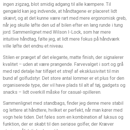
ingen zigzag, blot smidig adgang til alle kæmpere. Til
gengæld kan jeg indvende, at håndtagene er placeret lidt
skævt, og at det kunne være rart med mere ergonomisk greb,
når jeg skulle løfte den ud af bilen efter en lang runde i tung
jord. Sammenlignet med Wilson I-Lock, som har mere
intuitive håndtag, følte jeg, at lidt mere fokus på håndværk
ville løfte det endnu et niveau.
Stilen er præget af det elegante, matte finish, der signalerer
kvalitet – uden at være prangende. Farvevalget i sort og grå
med rød detalje har tilføjet et strejf af eksklusivitet til min
bund af golfudstyr. Det store antal lommer er et plus for den
organiserede type, der vil have plads til alt af tøj, gadgets og
snacks – lidt overkill måske for casual-spilleren.
Sammenlignet med standbags, finder jeg denne mere stabil
og lettere at håndtere, hvilket er perfekt, når man kører med
vogn hele tiden. Det føles som en kombination af luksus og
funktion, der er skabt til den seriøse golfer, der Kræver