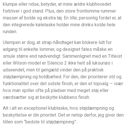
klumpe eller ridse, betyder, at mine ældre klubhovedet
forbliver i god stand. Plus, den store frontlomme rummer
masser af bolde og ekstra tøj. En lille, personlig fordel er, at
den integrerede køletaske holder mine drinks kolde hele
runden.
Ulempen er dog, at strap-håndtaget kan blokere lidt for
adgang til enkelte lommer, og designet føles måske en
smule større end nødvendigt. Sammenlignet med en Titleist
eller Wilson-model er Silencio 2 ikke helt så luksuriøs i
udseendet, men til gengæld vinder den på praktisk
støjdæmpning og holdbarhed. For den, der prioriterer stil og
funktionalitet over det sidste finish, er den et topvalg — især
hvis man spiller ofte på pladser med meget støj eller
værdsætter sig at beskytte klubbens finish.
Alt i alt en exceptionel klubtaske, hvis støjdæmpning og
beskyttelse er din prioritet. Det er netop derfor, jeg giver den
titlen som “bedste til støjdæmpning”.