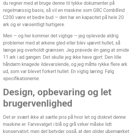
du regner med at bruge denne til tykke dokumenter på
regelmæssig basis, så vil en maskine som GBC CombBind
C200 være et bedre bud — den har en kapacitet på hele 20
ark og er væsentligt hurtigere.
Men — og her kommer det vigtige — jeg oplevede aldrig
problemer med at arkene gled eller blev ujævnt hullet, så
længe jeg overholdt grænsen. Jeg prøvede én gang at smide
11 ark i ad gangen. Det skulle jeg ikke have gjort. Den lille
håndarm knagede ildevarslende, og jeg måtte rykke flere ark
ud, som var blevet forkert hullet. En vigtig læring: Følg
specifikationerne.
Design, opbevaring og let
brugervenlighed
Det er svært ikke at sætte pris på hvor let og diskret denne
maskine er. Farvevalget i blå og grå virker måske lidt
konservativt, men det betyder også, at den glider ubemærket