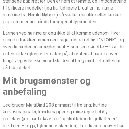
stansede papirrester. Den er nem at tømme, og i modsætning
til billigere modeller (jeg har tidligere brugt en no-name
maskine fra Harald Nyborg) så vælter den ikke eller lækker
papirstrimler ud, når du forsøger at tømme den.
Larmen ved hulning er dog ikke til at komme udenom. Hver
gang du trækker armen ned, siger det et ret højt “KLONK”, og
hvis du sidder og arbejder sent – som jeg gør ofte – skal du
enten lukke døren eller satse på, at resten af huset sover
tungt. Jeg ville ikke anbefale den til brug midt i et stillerum
på biblioteket.
Mit brugsmønster og
anbefaling
Jeg bruger MultiBind 208 primært til tre ting: hurtige
kursusmaterialer, kundemapper og mine egne hobby-
projekter (jeg har fx lavet en “opskriftsbog til grillaftener”
med den – og ja, børnene elsker den). For disse opgaver har