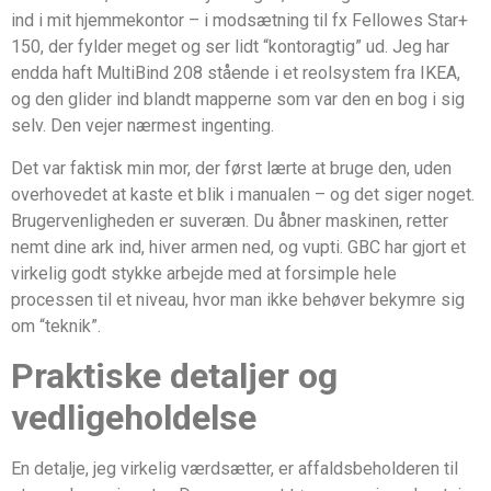
ind i mit hjemmekontor – i modsætning til fx Fellowes Star+
150, der fylder meget og ser lidt “kontoragtig” ud. Jeg har
endda haft MultiBind 208 stående i et reolsystem fra IKEA,
og den glider ind blandt mapperne som var den en bog i sig
selv. Den vejer nærmest ingenting.
Det var faktisk min mor, der først lærte at bruge den, uden
overhovedet at kaste et blik i manualen – og det siger noget.
Brugervenligheden er suveræn. Du åbner maskinen, retter
nemt dine ark ind, hiver armen ned, og vupti. GBC har gjort et
virkelig godt stykke arbejde med at forsimple hele
processen til et niveau, hvor man ikke behøver bekymre sig
om “teknik”.
Praktiske detaljer og
vedligeholdelse
En detalje, jeg virkelig værdsætter, er affaldsbeholderen til