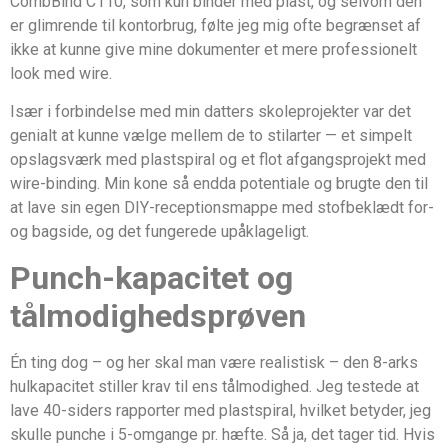
CombBind C110, som kun binder med plast, og selvom den
er glimrende til kontorbrug, følte jeg mig ofte begrænset af
ikke at kunne give mine dokumenter et mere professionelt
look med wire.
Især i forbindelse med min datters skoleprojekter var det
genialt at kunne vælge mellem de to stilarter — et simpelt
opslagsværk med plastspiral og et flot afgangsprojekt med
wire-binding. Min kone så endda potentiale og brugte den til
at lave sin egen DIY-receptionsmappe med stofbeklædt for-
og bagside, og det fungerede upåklageligt.
Punch-kapacitet og
tålmodighedsprøven
Én ting dog – og her skal man være realistisk – den 8-arks
hulkapacitet stiller krav til ens tålmodighed. Jeg testede at
lave 40-siders rapporter med plastspiral, hvilket betyder, jeg
skulle punche i 5-omgange pr. hæfte. Så ja, det tager tid. Hvis