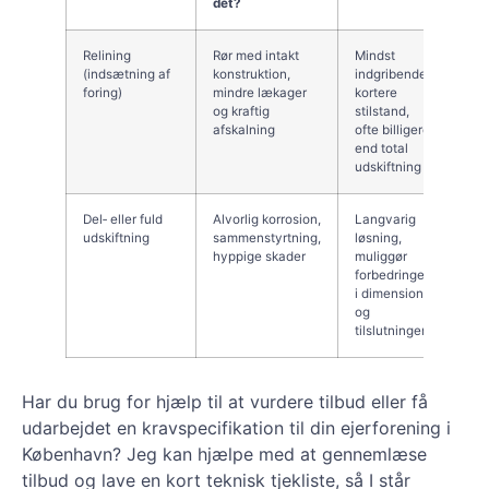
det?
Relining
Rør med intakt
Mindst
Ikke
(indsætning af
konstruktion,
indgribende,
ved
foring)
mindre lækager
kortere
tils
og kraftig
stilstand,
ved
afskalning
ofte billigere
sam
end total
rør
udskiftning
Del‑ eller fuld
Alvorlig korrosion,
Langvarig
Dyre
udskiftning
sammenstyrtning,
løsning,
byg
hyppige skader
muliggør
læn
forbedringer
i dimension
og
tilslutninger
Har du brug for hjælp til at vurdere tilbud eller få
udarbejdet en kravspecifikation til din ejerforening i
København? Jeg kan hjælpe med at gennemlæse
tilbud og lave en kort teknisk tjekliste, så I står