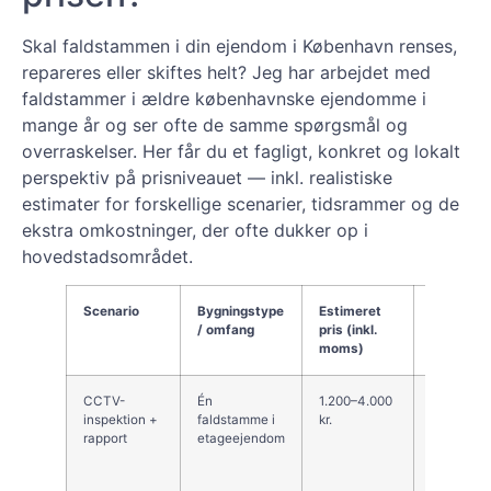
Skal faldstammen i din ejendom i København renses,
repareres eller skiftes helt? Jeg har arbejdet med
faldstammer i ældre københavnske ejendomme i
mange år og ser ofte de samme spørgsmål og
overraskelser. Her får du et fagligt, konkret og lokalt
perspektiv på prisniveauet — inkl. realistiske
estimater for forskellige scenarier, tidsrammer og de
ekstra omkostninger, der ofte dukker op i
hovedstadsområdet.
Scenario
Bygningstype
Estimeret
Komment
/ omfang
pris (inkl.
Københa
moms)
CCTV-
Én
1.200–4.000
Typisk før
inspektion +
faldstamme i
kr.
Trafik, a
rapport
etageejendom
parkering 
Københav
løfte pri