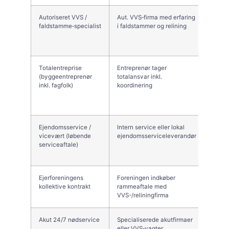
Autoriseret VVS /
Aut. VVS‑firma med erfaring
Faglig
faldstamme‑specialist
i faldstammer og relining
norma
konku
pris
Totalentreprise
Entreprenør tager
Én ko
(byggeentreprenør
totalansvar inkl.
koord
inkl. fagfolk)
koordinering
for di
Ejendomsservice /
Intern service eller lokal
Hurti
vicevært (løbende
ejendomsserviceleverandør
akutt
serviceaftale)
lavere
små o
Ejerforeningens
Foreningen indkøber
Bedre 
kollektive kontrakt
rammeaftale med
ensart
VVS-/reliningfirma
fælles
Akut 24/7 nødservice
Specialiserede akutfirmaer
Øjebli
eller VVS‑vagter
afhjæ