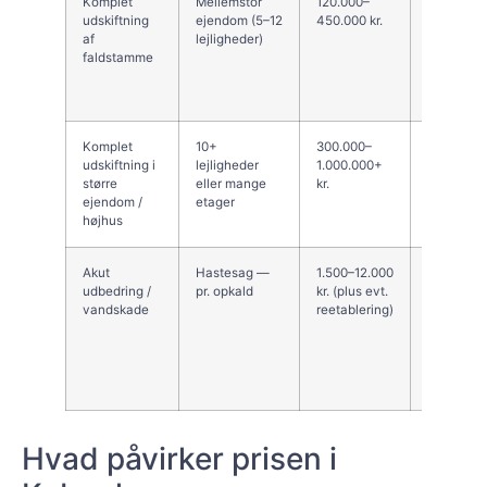
Komplet
Mellemstor
120.000–
Vægåbnin
udskiftning
ejendom (5–12
450.000 kr.
genopretn
af
lejligheder)
overflade
faldstamme
stillads/li
Københa
projektet 
Komplet
10+
300.000–
Kompleks l
udskiftning i
lejligheder
1.000.000+
krav til b
større
eller mange
kr.
og lift/sti
ejendom /
etager
omkostni
højhus
betydeligt
Akut
Hastesag —
1.500–12.000
Natten/he
udbedring /
pr. opkald
kr. (plus evt.
og hurtig
vandskade
reetablering)
koster eks
efterfølg
genopbyg
vægge/gu
separat.
Hvad påvirker prisen i