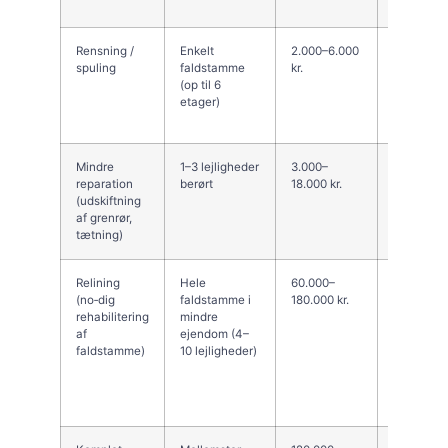
øverste e
Rensning /
Enkelt
2.000–6.000
Frekvens
spuling
faldstamme
kr.
af belægn
(op til 6
billigere 
etager)
koordineri
flere eje
Mindre
1–3 lejligheder
3.000–
Arbejdet 
reparation
berørt
18.000 kr.
dag–3 da
(udskiftning
gennem le
af grenrør,
øger
tætning)
koordinat
Relining
Hele
60.000–
Billigere 
(no‑dig
faldstamme i
180.000 kr.
udskiftni
rehabilitering
mindre
støj og ko
af
ejendom (4–
periode 
faldstamme)
10 lejligheder)
ulemper 
prisen af
adgang o
af forarbe