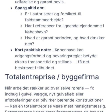
udførelse og garantibevis.
Spørg altid om:
Er I autoriseret og forsikret til
faldstammearbejde?
Har I referencer fra lignende ejendomme i
København?
Hvad er garantiperioden, og hvad dækker
den?
Kort praktisk note:
I København kan
adgangsforhold og bevaringsregler betyde
ekstra transporttid og stillads — få det
beskrevet i tilbuddet.
Totalentreprise / byggefirma
Når arbejdet rækker ud over selve rørene — fx
indhug i gulve, vægge, nyt gulvafløb eller
afløbsføringer der påvirker bærende konstruktioner
— kan en totalentreprise være mest hensigtsmæssig.
Entreprenøren koordinerer faggrupperne og har det