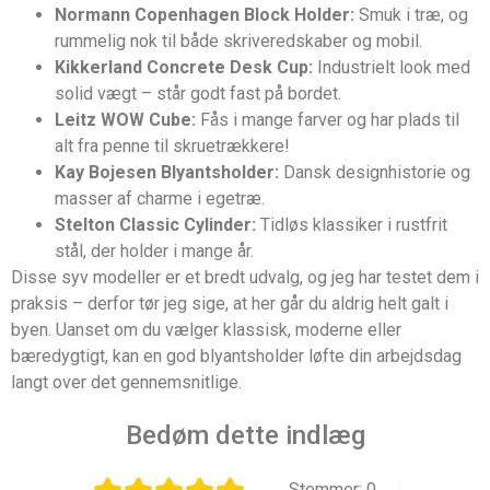
Normann Copenhagen Block Holder:
Smuk i træ, og
rummelig nok til både skriveredskaber og mobil.
Kikkerland Concrete Desk Cup:
Industrielt look med
solid vægt – står godt fast på bordet.
Leitz WOW Cube:
Fås i mange farver og har plads til
alt fra penne til skruetrækkere!
Kay Bojesen Blyantsholder:
Dansk designhistorie og
masser af charme i egetræ.
Stelton Classic Cylinder:
Tidløs klassiker i rustfrit
stål, der holder i mange år.
Disse syv modeller er et bredt udvalg, og jeg har testet dem i
praksis – derfor tør jeg sige, at her går du aldrig helt galt i
byen. Uanset om du vælger klassisk, moderne eller
bæredygtigt, kan en god blyantsholder løfte din arbejdsdag
langt over det gennemsnitlige.
Bedøm dette indlæg
Stemmer:
0