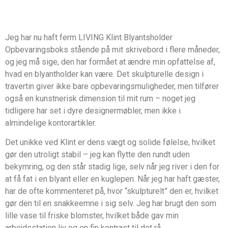
Jeg har nu haft ferm LIVING Klint Blyantsholder
Opbevaringsboks stående på mit skrivebord i flere måneder,
og jeg må sige, den har formået at ændre min opfattelse af,
hvad en blyantholder kan være. Det skulpturelle design i
travertin giver ikke bare opbevaringsmuligheder, men tilfører
også en kunstnerisk dimension til mit rum – noget jeg
tidligere har set i dyre designermøbler, men ikke i
almindelige kontorartikler.
Det unikke ved Klint er dens vægt og solide følelse, hvilket
gør den utroligt stabil – jeg kan flytte den rundt uden
bekymring, og den står stadig lige, selv når jeg river i den for
at få fat i en blyant eller en kuglepen. Når jeg har haft gæster,
har de ofte kommenteret på, hvor “skulpturelt” den er, hvilket
gør den til en snakkeemne i sig selv. Jeg har brugt den som
lille vase til friske blomster, hvilket både gav min
arbejdsstation liv og en fin kontrast til det rå