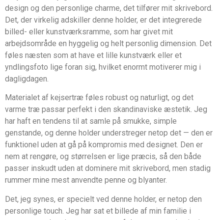
design og den personlige charme, det tilfører mit skrivebord.
Det, der virkelig adskiller denne holder, er det integrerede
billed- eller kunstværksramme, som har givet mit
arbejdsområde en hyggelig og helt personlig dimension. Det
føles næsten som at have et lille kunstværk eller et
yndlingsfoto lige foran sig, hvilket enormt motiverer mig i
dagligdagen.
Materialet af kejsertræ føles robust og naturligt, og det
varme træ passar perfekt i den skandinaviske æstetik. Jeg
har haft en tendens til at samle på smukke, simple
genstande, og denne holder understreger netop det — den er
funktionel uden at gå på kompromis med designet. Den er
nem at rengøre, og størrelsen er lige præcis, så den både
passer inskudt uden at dominere mit skrivebord, men stadig
rummer mine mest anvendte penne og blyanter.
Det, jeg synes, er specielt ved denne holder, er netop den
personlige touch. Jeg har sat et billede af min familie i