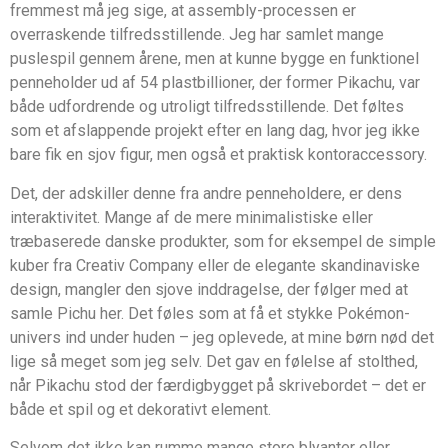
fremmest må jeg sige, at assembly-processen er
overraskende tilfredsstillende. Jeg har samlet mange
puslespil gennem årene, men at kunne bygge en funktionel
penneholder ud af 54 plastbillioner, der former Pikachu, var
både udfordrende og utroligt tilfredsstillende. Det føltes
som et afslappende projekt efter en lang dag, hvor jeg ikke
bare fik en sjov figur, men også et praktisk kontoraccessory.
Det, der adskiller denne fra andre penneholdere, er dens
interaktivitet. Mange af de mere minimalistiske eller
træbaserede danske produkter, som for eksempel de simple
kuber fra Creativ Company eller de elegante skandinaviske
design, mangler den sjove inddragelse, der følger med at
samle Pichu her. Det føles som at få et stykke Pokémon-
univers ind under huden – jeg oplevede, at mine børn nød det
lige så meget som jeg selv. Det gav en følelse af stolthed,
når Pikachu stod der færdigbygget på skrivebordet – det er
både et spil og et dekorativt element.
Selvom det ikke kan rumme mange store blyanter eller