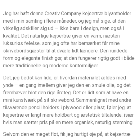
Jeg har haft denne Creativ Company kejsertræ blyantholder
med i min samling i flere måneder, og jeg må sige, at den
virkelig adskiller sig ud — ikke bare i design, men også i
kvalitet. Det naturlige kejsertræ giver en varm, næsten
luksuriøs følelse, som jeg ofte har bemærket får mine
skrivebordsgæster til at dvæle lidt længere. Den rundede
form og elegante finish gør, at den fungerer rigtig godt i både
mere traditionelle og moderne kontormiljøer.
Det, jeg bedst kan lide, er, hvordan materialet ældes med
ynde – en gang imellem giver jeg den en smule olie, og det
fremhæver blot den rige åreteg. Det er lidt som at have en
mini kunstværk på sit skrivebord. Sammenlignet med andre
tilsvarende pencil holders i plywood eller plast, føler jeg, at
kejsertræ er langt mere holdbart og æstetisk tiltalende, især
hvis man sætter pris på en mere organisk, naturlig stemning.
Selvom den er meget flot, fik jeg hurtigt øje på, at kejsertræ