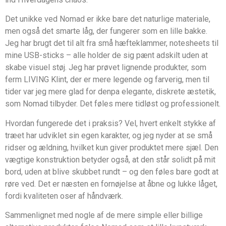
Det unikke ved Nomad er ikke bare det naturlige materiale,
men også det smarte låg, der fungerer som en lille bakke.
Jeg har brugt det til alt fra små hæfteklammer, notesheets til
mine USB-sticks – alle holder de sig pænt adskilt uden at
skabe visuel støj. Jeg har prøvet lignende produkter, som
ferm LIVING Klint, der er mere legende og farverig, men til
tider var jeg mere glad for denра elegante, diskrete æstetik,
som Nomad tilbyder. Det føles mere tidløst og professionelt.
Hvordan fungerede det i praksis? Vel, hvert enkelt stykke af
træet har udviklet sin egen karakter, og jeg nyder at se små
ridser og ældning, hvilket kun giver produktet mere sjæl. Den
vægtige konstruktion betyder også, at den står solidt på mit
bord, uden at blive skubbet rundt – og den føles bare godt at
røre ved. Det er næsten en fornøjelse at åbne og lukke låget,
fordi kvaliteten oser af håndværk.
Sammenlignet med nogle af de mere simple eller billige