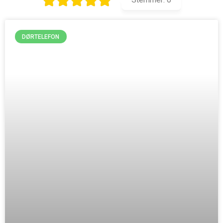
DØRTELEFON