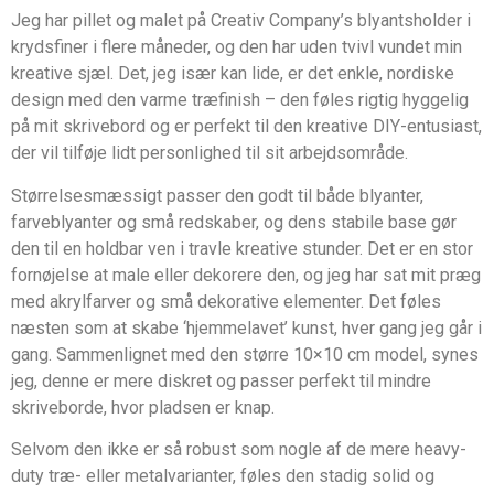
Jeg har pillet og malet på Creativ Company’s blyantsholder i
krydsfiner i flere måneder, og den har uden tvivl vundet min
kreative sjæl. Det, jeg især kan lide, er det enkle, nordiske
design med den varme træfinish – den føles rigtig hyggelig
på mit skrivebord og er perfekt til den kreative DIY-entusiast,
der vil tilføje lidt personlighed til sit arbejdsområde.
Størrelsesmæssigt passer den godt til både blyanter,
farveblyanter og små redskaber, og dens stabile base gør
den til en holdbar ven i travle kreative stunder. Det er en stor
fornøjelse at male eller dekorere den, og jeg har sat mit præg
med akrylfarver og små dekorative elementer. Det føles
næsten som at skabe ‘hjemmelavet’ kunst, hver gang jeg går i
gang. Sammenlignet med den større 10×10 cm model, synes
jeg, denne er mere diskret og passer perfekt til mindre
skriveborde, hvor pladsen er knap.
Selvom den ikke er så robust som nogle af de mere heavy-
duty træ- eller metalvarianter, føles den stadig solid og