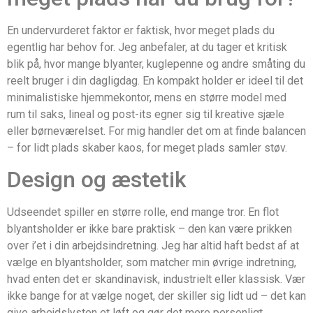
En undervurderet faktor er faktisk, hvor meget plads du
egentlig har behov for. Jeg anbefaler, at du tager et kritisk
blik på, hvor mange blyanter, kuglepenne og andre småting du
reelt bruger i din dagligdag. En kompakt holder er ideel til det
minimalistiske hjemmekontor, mens en større model med
rum til saks, lineal og post-its egner sig til kreative sjæle
eller børneværelset. For mig handler det om at finde balancen
– for lidt plads skaber kaos, for meget plads samler støv.
Design og æstetik
Udseendet spiller en større rolle, end mange tror. En flot
blyantsholder er ikke bare praktisk – den kan være prikken
over i’et i din arbejdsindretning. Jeg har altid haft bedst af at
vælge en blyantsholder, som matcher min øvrige indretning,
hvad enten det er skandinavisk, industrielt eller klassisk. Vær
ikke bange for at vælge noget, der skiller sig lidt ud – det kan
give arbejdslysten et løft og gør det mere personligt.