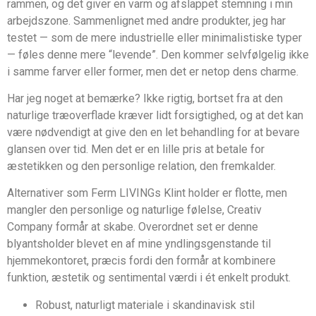
rammen, og det giver en varm og afslappet stemning i min
arbejdszone. Sammenlignet med andre produkter, jeg har
testet — som de mere industrielle eller minimalistiske typer
— føles denne mere “levende”. Den kommer selvfølgelig ikke
i samme farver eller former, men det er netop dens charme.
Har jeg noget at bemærke? Ikke rigtig, bortset fra at den
naturlige træoverflade kræver lidt forsigtighed, og at det kan
være nødvendigt at give den en let behandling for at bevare
glansen over tid. Men det er en lille pris at betale for
æstetikken og den personlige relation, den fremkalder.
Alternativer som Ferm LIVINGs Klint holder er flotte, men
mangler den personlige og naturlige følelse, Creativ
Company formår at skabe. Overordnet set er denne
blyantsholder blevet en af mine yndlingsgenstande til
hjemmekontoret, præcis fordi den formår at kombinere
funktion, æstetik og sentimental værdi i ét enkelt produkt.
Robust, naturligt materiale i skandinavisk stil