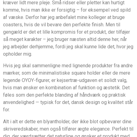
kræver lidt mere pleje. Små ridser eller pletter kan hurtigt
komme, hvis man ikke er forsigtig – for eksempel ved spild
af væske. Derfor har jeg anbefalet mine kolleger at bruge
coasters, hvis de vil bevare den perfekte finish. Men til
gengæld er det et lille kompromis for et produkt, der tilføjer
så meget karakter – jeg bruger næsten altid denne her, når
jeg arbejder derhjemme, fordi jeg skal kunne lide det, hvor jeg
opholder mig.
Hvis jeg skal sammenligne med lignende produkter fra andre
mærker, som de minimalistiske square holder eller de mere
legende OYOY-figurer, er kejsertræ-udgaven et solidt valg,
hvis man ønsker en kombination af funktion og æstetik. Det
føles som den perfekte blanding af håndværk og praktisk
anvendelighed — typisk for det, dansk design og kvalitet står
for.
Alt i alt er dette en blyantholder, der ikke blot opbevarer dine
skriveredskaber, men også tilfører ægte elegance. Perfekt til
dig, der værdsætter det naturlige og ønsker et produkt med