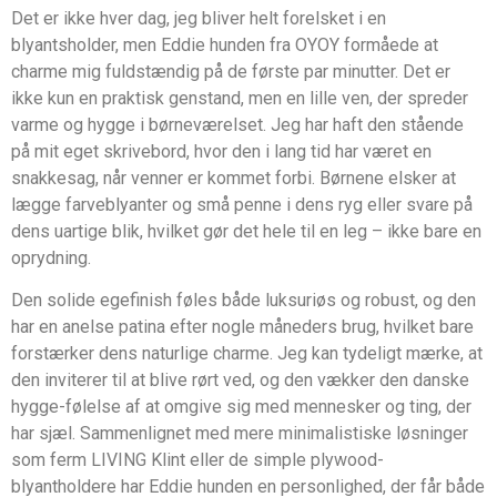
Det er ikke hver dag, jeg bliver helt forelsket i en
blyantsholder, men Eddie hunden fra OYOY formåede at
charme mig fuldstændig på de første par minutter. Det er
ikke kun en praktisk genstand, men en lille ven, der spreder
varme og hygge i børneværelset. Jeg har haft den stående
på mit eget skrivebord, hvor den i lang tid har været en
snakkesag, når venner er kommet forbi. Børnene elsker at
lægge farveblyanter og små penne i dens ryg eller svare på
dens uartige blik, hvilket gør det hele til en leg – ikke bare en
oprydning.
Den solide egefinish føles både luksuriøs og robust, og den
har en anelse patina efter nogle måneders brug, hvilket bare
forstærker dens naturlige charme. Jeg kan tydeligt mærke, at
den inviterer til at blive rørt ved, og den vækker den danske
hygge-følelse af at omgive sig med mennesker og ting, der
har sjæl. Sammenlignet med mere minimalistiske løsninger
som ferm LIVING Klint eller de simple plywood-
blyantholdere har Eddie hunden en personlighed, der får både