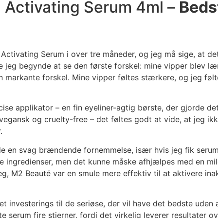
 Activating Serum 4ml –
Bedst
Activating Serum i over tre måneder, og jeg må sige, at d
 jeg begynde at se den første forskel: mine vipper blev læ
 markante forskel. Mine vipper føltes stærkere, og jeg følte
e applikator – en fin eyeliner-agtig børste, der gjorde det
r vegansk og cruelty-free – det føltes godt at vide, at jeg 
.
 en svag brændende fornemmelse, især hvis jeg fik serum i 
rke ingredienser, men det kunne måske afhjælpes med en m
, M2 Beauté var en smule mere effektiv til at aktivere inak
et investerings til de seriøse, der vil have det bedste ud
 serum fire stjerner, fordi det virkelig leverer resultater 