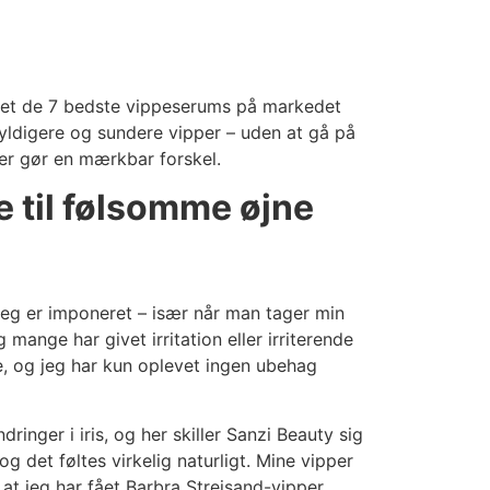
amlet de 7 bedste vippeserums på markedet
 fyldigere og sundere vipper – uden at gå på
er gør en mærkbar forskel.
 til følsomme øjne
jeg er imponeret – især når man tager min
nge har givet irritation eller irriterende
e, og jeg har kun oplevet ingen ubehag
ringer i iris, og her skiller Sanzi Beauty sig
g det føltes virkelig naturligt. Mine vipper
 at jeg har fået Barbra Streisand-vipper