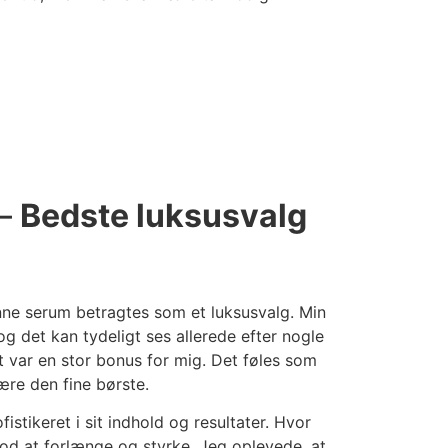
 –
Bedste luksusvalg
enne serum betragtes som et luksusvalg. Min
og det kan tydeligt ses allerede efter nogle
 var en stor bonus for mig. Det føles som
ære den fine børste.
stikeret i sit indhold og resultater. Hvor
od at forlænge og styrke. Jeg oplevede, at