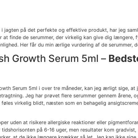
 i jagten på det perfekte og effektive produkt, har jeg s
for at finde de serummer, der virkelig kan give dig længere,
nlighed. Her får du min ærlige vurdering af de serummer, d
ash Growth Serum 5ml –
Bedste
owth Serum 5ml i over tre måneder, kan jeg ærligt sige, at 
gtning. Jeg har prøvet flere serummer gennem årene, og ma
 føles virkelig blidt, næsten som en behagelig ansigtscrem
er uden at risikere allergiske reaktioner eller pigmentforand
 tidshorisonten på 6-16 uger, men resultater kom gradvist, o
rker, at de ikke længere knækker så let. Jeg kan ikke sige,