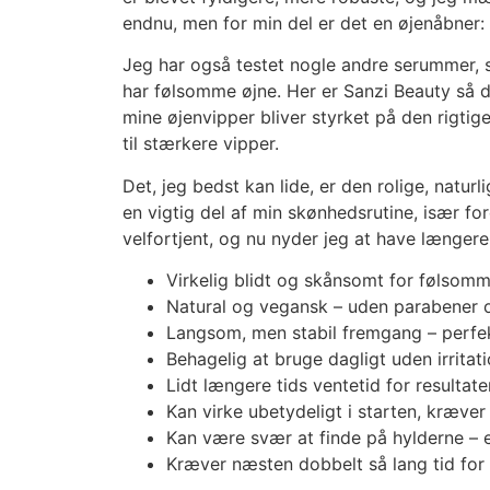
endnu, men for min del er det en øjenåbner: 
Jeg har også testet nogle andre serummer, s
har følsomme øjne. Her er Sanzi Beauty så de
mine øjenvipper bliver styrket på den rigti
til stærkere vipper.
Det, jeg bedst kan lide, er den rolige, natu
en vigtig del af min skønhedsrutine, især fo
velfortjent, og nu nyder jeg at have længere
Virkelig blidt og skånsomt for følsom
Natural og vegansk – uden parabener 
Langsom, men stabil fremgang – perfek
Behagelig at bruge dagligt uden irritat
Lidt længere tids ventetid for resultate
Kan virke ubetydeligt i starten, kræve
Kan være svær at finde på hylderne – 
Kræver næsten dobbelt så lang tid for