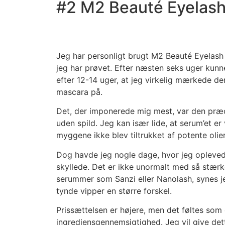
#2 M2 Beauté Eyelash
Jeg har personligt brugt M2 Beauté Eyelash 
jeg har prøvet. Efter næsten seks uger kunne
efter 12-14 uger, at jeg virkelig mærkede den
mascara på.
Det, der imponerede mig mest, var den præcis
uden spild. Jeg kan især lide, at serum’et e
myggene ikke blev tiltrukket af potente olier
Dog havde jeg nogle dage, hvor jeg oplevede
skyllede. Det er ikke unormalt med så stæ
serummer som Sanzi eller Nanolash, synes jeg
tynde vipper en større forskel.
Prissættelsen er højere, men det føltes som 
ingrediensgennemsigtighed. Jeg vil give dette