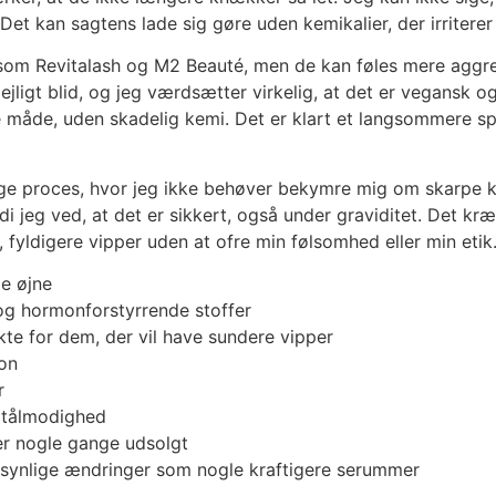
Det kan sagtens lade sig gøre uden kemikalier, der irriterer
om Revitalash og M2 Beauté, men de kan føles mere aggressi
jligt blid, og jeg værdsætter virkelig, at det er vegansk og
ge måde, uden skadelig kemi. Det er klart et langsommere sp
rlige proces, hvor jeg ikke behøver bekymre mig om skarpe ke
rdi jeg ved, at det er sikkert, også under graviditet. Det k
, fyldigere vipper uden at ofre min følsomhed eller min etik
me øjne
og hormonforstyrrende stoffer
te for dem, der vil have sundere vipper
ion
r
r tålmodighed
er nogle gange udsolgt
 synlige ændringer som nogle kraftigere serummer