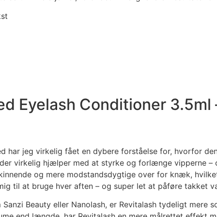
kst
ed Eyelash Conditioner 3.5ml
 har jeg virkelig fået en dybere forståelse for, hvorfor d
, der virkelig hjælper med at styrke og forlænge vipperne – 
skinnende og mere modstandsdygtige over for knæk, hvilket
g til at bruge hver aften – og super let at påføre takket v
anzi Beauty eller Nanolash, er Revitalash tydeligt mere sofi
lume end længde, har Revitalash en mere målrettet effekt m