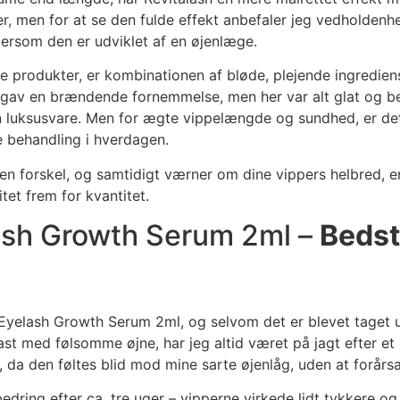
r, men for at se den fulde effekt anbefaler jeg vedholdenhe
tersom den er udviklet af en øjenlæge.
dre produkter, er kombinationen af bløde, plejende ingrediens
gav en brændende fornemmelse, men her var alt glat og beh
n luksusvare. Men for ægte vippelængde og sundhed, er det 
le behandling i hverdagen.
r en forskel, og samtidigt værner om dine vippers helbred, 
itet frem for kvantitet.
ash Growth Serum 2ml –
Bedst
Eyelash Growth Serum 2ml, og selvom det er blevet taget ud
st med følsomme øjne, har jeg altid været på jagt efter et
e, da den føltes blid mod mine sarte øjenlåg, uden at forårsag
edring efter ca. tre uger – vipperne virkede lidt tykkere o