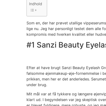
Indhold
Som en, der har prøvet utallige vippeserums
lige nu. Jeg har personligt testet dem alle 
kompromis med hverken kvalitet eller hudve
#1 Sanzi Beauty Eyel
Efter at have brugt Sanzi Beauty Eyelash Gr
følsomme øjenmakeup-øje-fornemmelse i betra
prikken, men her er det anderledes. Serumet
under brug.
Mit mål var at få tykkere og længere øjenvipp
klart ud. I begyndelsen var jeg skeptisk over
er blevet fyldigere, mere robuste, og jeg mæ