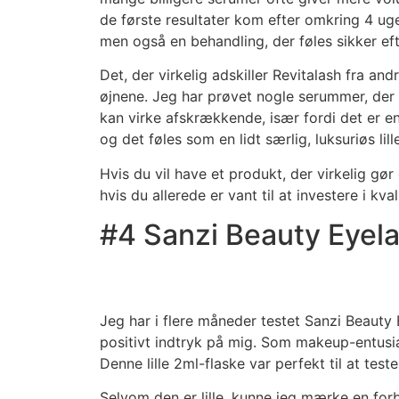
de første resultater kom efter omkring 4 uge
men også en behandling, der føles sikker ef
Det, der virkelig adskiller Revitalash fra an
øjnene. Jeg har prøvet nogle serummer, der 
kan virke afskrækkende, især fordi det er e
og det føles som en lidt særlig, luksuriøs lil
Hvis du vil have et produkt, der virkelig gø
hvis du allerede er vant til at investere i kval
#4 Sanzi Beauty Eyel
Jeg har i flere måneder testet Sanzi Beauty 
positivt indtryk på mig. Som makeup-entusia
Denne lille 2ml-flaske var perfekt til at test
Selvom den er lille, kunne jeg mærke en forb