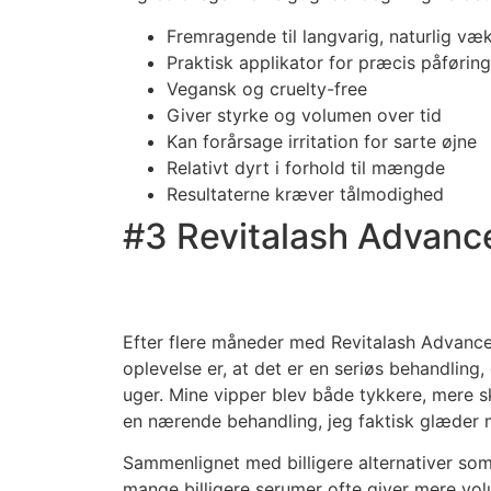
Fremragende til langvarig, naturlig væ
Praktisk applikator for præcis påføring
Vegansk og cruelty-free
Giver styrke og volumen over tid
Kan forårsage irritation for sarte øjne
Relativt dyrt i forhold til mængde
Resultaterne kræver tålmodighed
#3 Revitalash Advanc
Efter flere måneder med Revitalash Advanced
oplevelse er, at det er en seriøs behandling
uger. Mine vipper blev både tykkere, mere 
en nærende behandling, jeg faktisk glæder mi
Sammenlignet med billigere alternativer som S
mange billigere serumer ofte giver mere vo