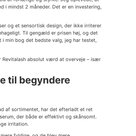
d i mindst 2 måneder. Det er en investering,
er og et sensortisk design, der ikke irriterer
ageligt. Til gengæld er prisen høj, og det
i min bog det bedste valg, jeg har testet,
er Revitalash absolut værd at overveje – især
e til begyndere
 af sortimentet, har det efterladt et ret
 serum, der både er effektivt og skånsomt.
e irritation.
g mere fyldige, og de blev mere