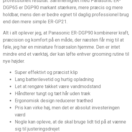
professionelt resultat. Sammenlignet med Panasonic ER-
DGP65 er DGP90 markant stærkere, mere præcis og mere
holdbar, mens den er bedre egnet til daglig professionel brug
end den mere simple ER-GP21.
Alt i alt oplever jeg, at Panasonic ER-DGP90 kombinerer kraft,
præcision og komfort på en måde, der næsten får mig til at
føle, jeg har en miniature frisørsalon hjemme. Den er intet
mindre end et værktøj, der kan løfte enhver grooming rutine til
nye højder.
Super effektivt og præcist klip
Lang batterilevetid og hurtig opladning
Let at rengøre takket være vandmodstand
Håndterer tungt og tæt hår uden træk
Ergonomisk design reducerer træthed
Pris kan virke høj, men det er absolut investeringen
værd
Nogle kan opleve, at de skal bruge lidt tid på at vænne
sig til justeringsdrejet