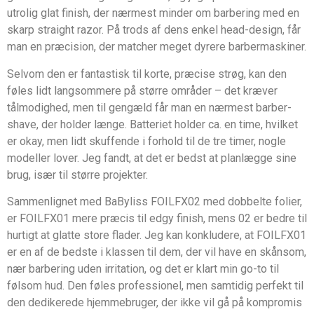
utrolig glat finish, der nærmest minder om barbering med en
skarp straight razor. På trods af dens enkel head-design, får
man en præcision, der matcher meget dyrere barbermaskiner.
Selvom den er fantastisk til korte, præcise strøg, kan den
føles lidt langsommere på større områder – det kræver
tålmodighed, men til gengæld får man en nærmest barber-
shave, der holder længe. Batteriet holder ca. en time, hvilket
er okay, men lidt skuffende i forhold til de tre timer, nogle
modeller lover. Jeg fandt, at det er bedst at planlægge sine
brug, især til større projekter.
Sammenlignet med BaByliss FOILFX02 med dobbelte folier,
er FOILFX01 mere præcis til edgy finish, mens 02 er bedre til
hurtigt at glatte store flader. Jeg kan konkludere, at FOILFX01
er en af de bedste i klassen til dem, der vil have en skånsom,
nær barbering uden irritation, og det er klart min go-to til
følsom hud. Den føles professionel, men samtidig perfekt til
den dedikerede hjemmebruger, der ikke vil gå på kompromis