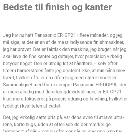
Bedste til finish og kanter
Jeg har nu haft Panasonic ER-GP21 i flere måneder, og jeg
må sige, at det er en af de mest indlysende finishmaskiner,
jeg har prøvet. Det er faktisk den maskine, jeg bruger, når jeg
skal lave de fine kanter og detaljer, hvor præcision virkelig
betyder noget. Den er utrolig let at håndtere – selv efter
timer i barberstolen følte jeg bestemt ikke, at min hånd blev
træet, hvilket ofte er en udfordring med større modeller.
Sammenlignet med for eksempel Panasonic ER-DGP90, der
er mere alsidig med flere længdeindstillinger, er ER-GP21
klart mere fokuseret på præcis edging og finishing, hvilket er
tydeligt i kvaliteten af cuttet.
Det, jeg virkelig satte pris på, var dens evne til at lave ultra-
rene, korte hugs, uden at efterlade de dér mærkelige
“antenner” af hår – det du ofte ser, når en maskine ikke har