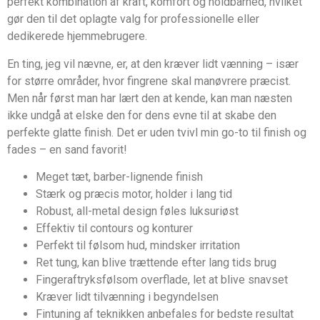
perfekt kombination af kraft, komfort og holdbarhed, hvilket
gør den til det oplagte valg for professionelle eller
dedikerede hjemmebrugere.
En ting, jeg vil nævne, er, at den kræver lidt vænning – især
for større områder, hvor fingrene skal manøvrere præcist.
Men når først man har lært den at kende, kan man næsten
ikke undgå at elske den for dens evne til at skabe den
perfekte glatte finish. Det er uden tvivl min go-to til finish og
fades – en sand favorit!
Meget tæt, barber-lignende finish
Stærk og præcis motor, holder i lang tid
Robust, all-metal design føles luksuriøst
Effektiv til contours og konturer
Perfekt til følsom hud, mindsker irritation
Ret tung, kan blive trættende efter lang tids brug
Fingeraftryksfølsom overflade, let at blive snavset
Kræver lidt tilvænning i begyndelsen
Fintuning af teknikken anbefales for bedste resultat