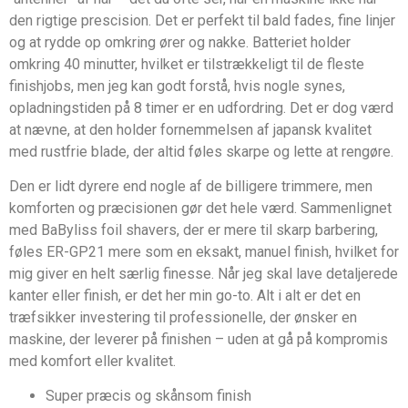
den rigtige prescision. Det er perfekt til bald fades, fine linjer
og at rydde op omkring ører og nakke. Batteriet holder
omkring 40 minutter, hvilket er tilstrækkeligt til de fleste
finishjobs, men jeg kan godt forstå, hvis nogle synes,
opladningstiden på 8 timer er en udfordring. Det er dog værd
at nævne, at den holder fornemmelsen af japansk kvalitet
med rustfrie blade, der altid føles skarpe og lette at rengøre.
Den er lidt dyrere end nogle af de billigere trimmere, men
komforten og præcisionen gør det hele værd. Sammenlignet
med BaByliss foil shavers, der er mere til skarp barbering,
føles ER-GP21 mere som en eksakt, manuel finish, hvilket for
mig giver en helt særlig finesse. Når jeg skal lave detaljerede
kanter eller finish, er det her min go-to. Alt i alt er det en
træfsikker investering til professionelle, der ønsker en
maskine, der leverer på finishen – uden at gå på kompromis
med komfort eller kvalitet.
Super præcis og skånsom finish