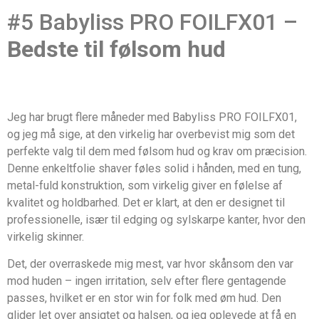
#5 Babyliss PRO FOILFX01 –
Bedste til følsom hud
Jeg har brugt flere måneder med Babyliss PRO FOILFX01,
og jeg må sige, at den virkelig har overbevist mig som det
perfekte valg til dem med følsom hud og krav om præcision.
Denne enkeltfolie shaver føles solid i hånden, med en tung,
metal-fuld konstruktion, som virkelig giver en følelse af
kvalitet og holdbarhed. Det er klart, at den er designet til
professionelle, især til edging og sylskarpe kanter, hvor den
virkelig skinner.
Det, der overraskede mig mest, var hvor skånsom den var
mod huden – ingen irritation, selv efter flere gentagende
passes, hvilket er en stor win for folk med øm hud. Den
glider let over ansigtet og halsen, og jeg oplevede at få en