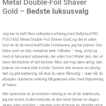
Metal Double-Foil Shaver
Gold –
Bedste luksusvalg
Jeg har nu haft flere måneders erfaring med BaBylissPRO
FOILFX02 Metal Double-Foil Shaver Gold, og det er uden
tvivl en af de mest kraftfulde foilshavere, jeg har prøvet. Den
føles som en lille, metallisk tank i hånden – tung, solid og
med et luksuriøst udseende, der uden tvivl tiltaler den, der vil
have det bedste af det bedste. Men, lad mig være ærlig: den
kræver sin mand eller kvinde. Selvom den leverer en utrolig
tæt og glat barbering, så skal du være tålmodig – især når du
arbejder i kanterne omkring hårgrænsen eller med finjustering
af fades.
Min oplevelse er, at motoren virkelig er en af de stærkeste,
jeg har testet, hvilket betyder, at den nemt fjerner to-dages
skæg uden problem – næsten som at bruge en straight razor,