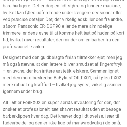
bare hurtigere. Det er dog en lidt større og tungere maskine,
hvilket kan føles udfordrende under længere sessioner eller
ved præcise detaljer. Det, der virkelig adskiller den fra andre,
såsom Panasonic ER-DGP90 eller de mere almindelige
trimmere, er dens evne til at komme helt tæt på huden på kort
tid, hvilket giver resultater, der minder om en barber fra den
professionelle salon.
Designet med den guldbelagte finish tiltrækker øjet, men jeg
må også nævne, at den lettere bliver smudset af fingeraftryk
– en uvane, der kan irritere æstetik-elskere. Sammenlignet
med den mere beskedne BaBylissFOILFX01, så føles FX02
mere robust og kraftfuld – hvilket jeg synes, virkelig skinner
igennem under brug.
Alt i alt er FoilFX02 en super seriøs investering for den, der
ønsker et professionelt, tæt shavet resultat uden at besøge
barberklippen hver dag. Det kræver dog lidt øvelse, især til
fadearbejde, og den er ikke lige så manøvredygtig i de små,