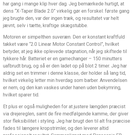
har gang i mange klip hver dag. Jeg bemærkede hurtigt, at
dens “X-Taper Blade 2.0” virkelig gør en forskel: første gang
jeg brugte den, var der ingen træk, og resultatet var helt
jævnt, selv i tætte, kraftige skægstubbe.
Motoren er simpelthen suveræn. Den er konstant kraftfuld
takket være “2.0 Linear Motor Constant Control”, hvilket
betyder, at jeg ikke oplevede stagnation, når jeg skiftede til
tykkere hår. Batteriet er en gamechanger – 150 minutters
uafbrudt brug, og så er den ladet op på blot 2 timer. Jeg har
aldrig set en trimmer i denne klasse, der holder så lang tid,
hvilket virkelig letter min hverdag som barber. Anvendelsen
er nem, og den kan vaskes under hanen uden bekymring,
hvilket sparer tid.
Et plus er også muligheden for at justere længden præcist
via drejereglen, samt de fire medfølgende kamme, der giver
stor fleksibilitet i styling. Jeg har brugt den til alt fra præcise
fades til længere kropstrimler, og den leverer altid