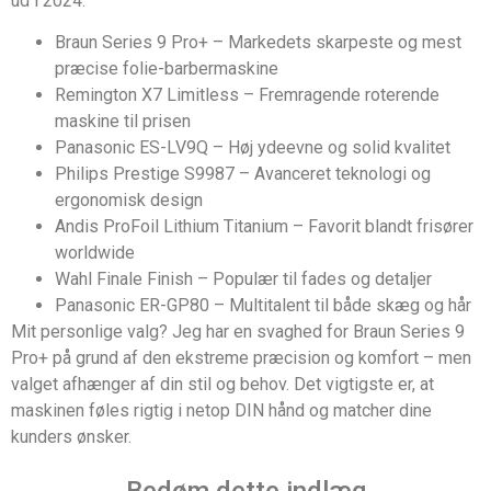
ud i 2024:
Braun Series 9 Pro+ – Markedets skarpeste og mest
præcise folie-barbermaskine
Remington X7 Limitless – Fremragende roterende
maskine til prisen
Panasonic ES-LV9Q – Høj ydeevne og solid kvalitet
Philips Prestige S9987 – Avanceret teknologi og
ergonomisk design
Andis ProFoil Lithium Titanium – Favorit blandt frisører
worldwide
Wahl Finale Finish – Populær til fades og detaljer
Panasonic ER-GP80 – Multitalent til både skæg og hår
Mit personlige valg? Jeg har en svaghed for Braun Series 9
Pro+ på grund af den ekstreme præcision og komfort – men
valget afhænger af din stil og behov. Det vigtigste er, at
maskinen føles rigtig i netop DIN hånd og matcher dine
kunders ønsker.
Bedøm dette indlæg