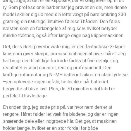
ærligt sige, at det er en klippearv, der virkelig lever op til sit
ry. Som professionel barber har jeg prøvet en del, men denne
model skiller sig ud med sin lette vægt på bare omkring 230
gram og sin naturlige, intuitive følelse i hånden. Den føles
næsten som en forlængelse af mig selv, hvilket betyder
mindre træthed, også efter lange dage bag klippemaskinen.
Det, der virkelig overbeviste mig, er den fantastiske X-taper
kniv, som giver skarpe, præcise snit uden at hive i håret. Jeg
har brugt den til alt lige fra korte fades til fine detaljer, og
resultatet er altid ensartet, rent og professionelt. Den
kraftige rotormotor og Ni-MH batteriet sikrer en stabil ydelse
—jeg oplevede ingen udfald, heller ikke når batteriet
begyndte at blive lavt. Plus, de 70 minutters driftstid er
perfekt til travle dage.
En anden ting, jeg satte pris på, var hvor nem den er at
rengøre. Håret falder let væk fra bladene, og der er ingen
snærende dele eller indgroede hår. Det gør, at maskinen
holder længe, hvilket er en stor fordel for både