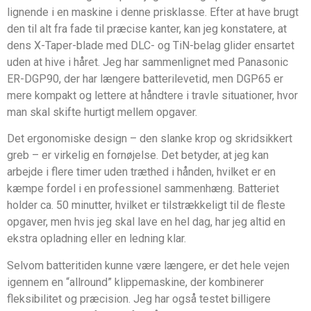
lignende i en maskine i denne prisklasse. Efter at have brugt
den til alt fra fade til præcise kanter, kan jeg konstatere, at
dens X-Taper-blade med DLC- og TiN-belag glider ensartet
uden at hive i håret. Jeg har sammenlignet med Panasonic
ER-DGP90, der har længere batterilevetid, men DGP65 er
mere kompakt og lettere at håndtere i travle situationer, hvor
man skal skifte hurtigt mellem opgaver.
Det ergonomiske design – den slanke krop og skridsikkert
greb – er virkelig en fornøjelse. Det betyder, at jeg kan
arbejde i flere timer uden træthed i hånden, hvilket er en
kæmpe fordel i en professionel sammenhæng. Batteriet
holder ca. 50 minutter, hvilket er tilstrækkeligt til de fleste
opgaver, men hvis jeg skal lave en hel dag, har jeg altid en
ekstra opladning eller en ledning klar.
Selvom batteritiden kunne være længere, er det hele vejen
igennem en “allround” klippemaskine, der kombinerer
fleksibilitet og præcision. Jeg har også testet billigere