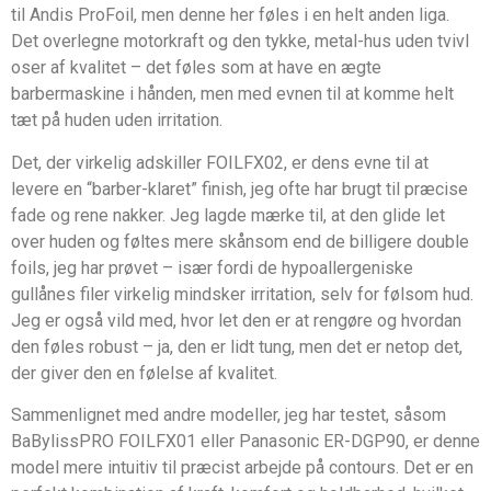
til Andis ProFoil, men denne her føles i en helt anden liga.
Det overlegne motorkraft og den tykke, metal-hus uden tvivl
oser af kvalitet – det føles som at have en ægte
barbermaskine i hånden, men med evnen til at komme helt
tæt på huden uden irritation.
Det, der virkelig adskiller FOILFX02, er dens evne til at
levere en “barber-klaret” finish, jeg ofte har brugt til præcise
fade og rene nakker. Jeg lagde mærke til, at den glide let
over huden og føltes mere skånsom end de billigere double
foils, jeg har prøvet – især fordi de hypoallergeniske
gullånes filer virkelig mindsker irritation, selv for følsom hud.
Jeg er også vild med, hvor let den er at rengøre og hvordan
den føles robust – ja, den er lidt tung, men det er netop det,
der giver den en følelse af kvalitet.
Sammenlignet med andre modeller, jeg har testet, såsom
BaBylissPRO FOILFX01 eller Panasonic ER-DGP90, er denne
model mere intuitiv til præcist arbejde på contours. Det er en