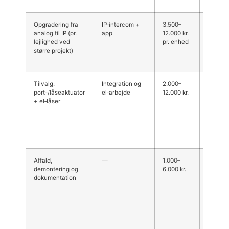
Opgradering fra
IP‑intercom +
3.500–
Stordri
analog til IP (pr.
app
12.000 kr.
boligfo
lejlighed ved
pr. enhed
adminis
større projekt)
sparer p
men init
Tilvalg:
Integration og
2.000–
Afhæng
port-/låseaktuator
el‑arbejde
12.000 kr.
eksiste
+ el‑låser
adgang
ofte nø
opgang
Kalund
tættere
Affald,
—
1.000–
Fjernel
demontering og
6.000 kr.
gammel
dokumentation
korrekt
bortska
som‑ins
dokume
altid v
tilbudde