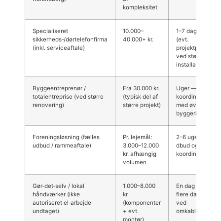
kompleksitet
Specialiseret
10.000–
1–7 dage
sikkerheds‑/dørtelefonfirma
40.000+ kr.
(evt.
(inkl. serviceaftale)
projektplan
ved større
installationer)
Byggeentreprenør /
Fra 30.000 kr.
Uger —
totalentreprise (ved større
(typisk del af
koordineres
renovering)
større projekt)
med øvrigt
byggeri
Foreningsløsning (fælles
Pr. lejemål:
2–6 uger (u
udbud / rammeaftale)
3.000–12.000
dbud og
kr. afhængig
koordinering)
volumen
Gør‑det‑selv / lokal
1.000–8.000
En dag —
håndværker (ikke
kr.
flere dage
autoriseret el‑arbejde
(komponenter
ved
undtaget)
+ evt.
omkabling
montør)