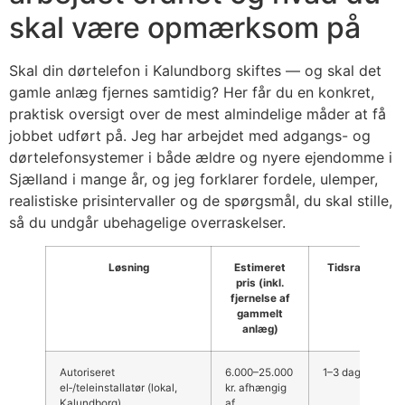
skal være opmærksom på
Skal din dørtelefon i Kalundborg skiftes — og skal det
gamle anlæg fjernes samtidig? Her får du en konkret,
praktisk oversigt over de mest almindelige måder at få
jobbet udført på. Jeg har arbejdet med adgangs- og
dørtelefonsystemer i både ældre og nyere ejendomme i
Sjælland i mange år, og jeg forklarer fordele, ulemper,
realistiske prisintervaller og de spørgsmål, du skal stille,
så du undgår ubehagelige overraskelser.
Løsning
Estimeret
Tidsramme
pris (inkl.
fjernelse af
gammelt
anlæg)
Autoriseret
6.000–25.000
1–3 dage
el‑/teleinstallatør (lokal,
kr. afhængig
Kalundborg)
af