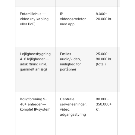
Enfamiliehus —
IP
8.000–
Flere ø
video (ny kabling
videodørtelefon
20.000 kr.
for try
eller PoE)
med app
evt.
netvær
(CAT5e/
PoE‑ada
Lejlighedsbygning
Fælles
25.000–
Prisen p
4–8 lejligheder —
audio/video,
80.000 kr.
typisk 
udskiftning (inkl.
mulighed for
(total)
skala; 
gammelt anlæg)
portåbner
ejendo
bymidt
kræve 
install
Boligforening 9–
Centrale
80.000–
Større 
40+ enheder —
serverløsninger,
350.000+
integrat
komplet IP‑system
video,
kr.
porte o
adgangsstyring
varmtv
Kalund
boligbl
kræve e
eller s