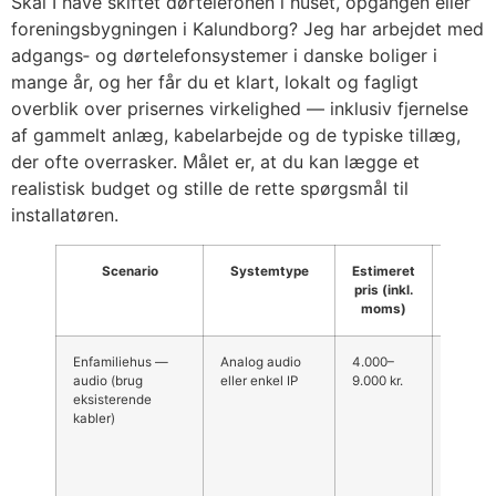
Skal I have skiftet dørtelefonen i huset, opgangen eller
foreningsbygningen i Kalundborg? Jeg har arbejdet med
adgangs‑ og dørtelefonsystemer i danske boliger i
mange år, og her får du et klart, lokalt og fagligt
overblik over prisernes virkelighed — inklusiv fjernelse
af gammelt anlæg, kabelarbejde og de typiske tillæg,
der ofte overrasker. Målet er, at du kan lægge et
realistisk budget og stille de rette spørgsmål til
installatøren.
Scenario
Systemtype
Estimeret
Kom
pris (inkl.
Ka
moms)
Enfamiliehus —
Analog audio
4.000–
Billigst
audio (brug
eller enkel IP
9.000 kr.
hvis ek
eksisterende
kabling
kabler)
genbrug
installa
villakva
omkrin
Kalund