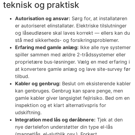
teknisk og praktisk
Autorisation og ansvar:
Sørg for, at installatøren
er autoriseret elinstallatør. Elektriske tilslutninger
og låseudløsere skal laves korrekt — ellers kan du
stå med sikkerheds- og forsikringsproblemer.
Erfaring med gamle anlæg:
Ikke alle nye systemer
spiller sammen med ældre 2-trådssystemer eller
proprietære bus-løsninger. Vælg en med erfaring i
at konvertere gamle anlæg og lave site-survey før
tilbud.
Kabler og genbrug:
Beslut om eksisterende kabler
kan genbruges. Genbrug kan spare penge, men
gamle kabler giver langsigtet fejlrisiko. Bed om en
inspektion og et klart alternativspris for
udskiftning.
Integration med lås og døråbnere:
Tjek at den
nye dørtelefon understøtter din type el-lås
(magnetlås, el-slutblik osv.). Forkert