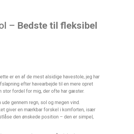
ol –
Bedste til fleksibel
ette er en af de mest alsidige havestole, jeg har
 afslapning efter havearbejde til en mere opret
n stor fordel for mig, der ofte har gæster.
dem ude gennem regn, sol og megen vind.
et giver en mærkbar forskel i komforten, især
astlåse den ønskede position – den er simpel,