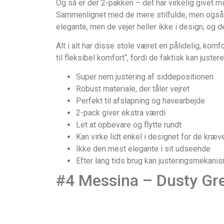
Og så er der 2-pakken – det har virkelig givet 
Sammenlignet med de mere stilfulde, men også dy
elegante, men de vejer heller ikke i design, og de
Alt i alt har disse stole været en pålidelig, komf
til fleksibel komfort“, fordi de faktisk kan justere
Super nem justering af siddepositionen
Robust materiale, der tåler vejret
Perfekt til afslapning og havearbejde
2-pack giver ekstra værdi
Let at opbevare og flytte rundt
Kan virke lidt enkel i designet for de kræ
Ikke den mest elegante i sit udseende
Efter lang tids brug kan justeringsmekani
#4 Messina – Dusty Gr