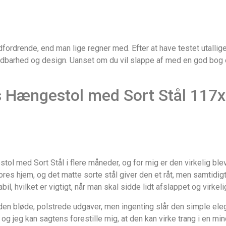
ordrende, end man lige regner med. Efter at have testet utallige
dbarhed og design. Uanset om du vil slappe af med en god bog el
s Hængestol med Sort Stål 11
l med Sort Stål i flere måneder, og for mig er den virkelig blev
ores hjem, og det matte sorte stål giver den et råt, men samtidigt 
bil, hvilket er vigtigt, når man skal sidde lidt afslappet og virke
 den bløde, polstrede udgaver, men ingenting slår den simple e
, og jeg kan sagtens forestille mig, at den kan virke trang i en m