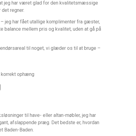
t jeg har været glad for den kvalitetsmæssige
 det regner.
 jeg har fået utallige komplimenter fra gæster,
 balance mellem pris og kvalitet, uden at gå på
ndørsareal til noget, vi glæder os til at bruge –
n korrekt ophæng
g
øsninger til have- eller altan-møbler, jeg har
gant, afslappende præg. Det bedste er, hvordan
net Baden-Baden.