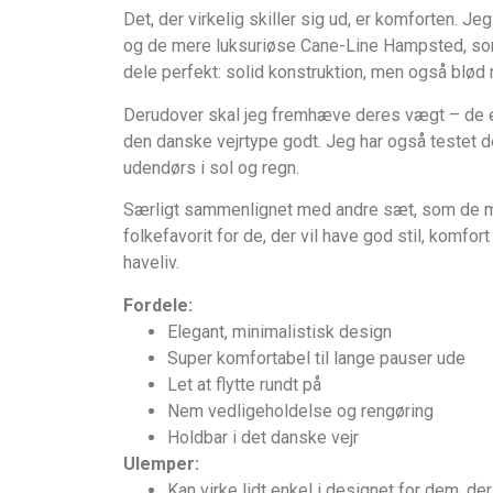
Det, der virkelig skiller sig ud, er komforten. 
og de mere luksuriøse Cane-Line Hampsted, so
dele perfekt: solid konstruktion, men også blød
Derudover skal jeg fremhæve deres vægt – de er l
den danske vejrtype godt. Jeg har også testet d
udendørs i sol og regn.
Særligt sammenlignet med andre sæt, som de me
folkefavorit for de, der vil have god stil, komfor
haveliv.
Fordele:
Elegant, minimalistisk design
Super komfortabel til lange pauser ude
Let at flytte rundt på
Nem vedligeholdelse og rengøring
Holdbar i det danske vejr
Ulemper:
Kan virke lidt enkel i designet for dem, der