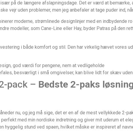
 især på de længere afslapningsdage. Det er værd at bemærke, a
ke vejr uden problemer, men jeg anbefaler at tage puder ind, når
nerer moderne, strømlinede designlinjer med en indbydende ro –
re modeller, som Cane-Line eller Hay, byder Patras på den rette
nvestering i både komfort og stil. Den har virkelig hævet vores ude
design, god værdi for pengene, nem at vedligeholde
fales, besværligt i små omgivelser, kan blive lidt for skæv ude
 2-pack –
Bedste 2-paks løsnin
åneder nu, og jeg må sige, det er en af de mest vellykkede 2-paksl
 perfekt med min nordiske indretning og giver mit uderum et ele
 en hyggelig stund ved spaen, hvilket måske er inspireret af nav