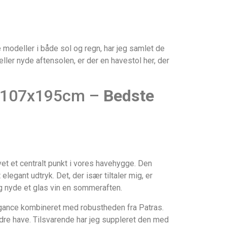
 modeller i både sol og regn, har jeg samlet de
ler nyde aftensolen, er der en havestol her, der
7x107x195cm –
Bedste
et et centralt punkt i vores havehygge. Den
elegant udtryk. Det, der især tiltaler mig, er
lig nyde et glas vin en sommeraften.
legance kombineret med robustheden fra Patras.
indre have. Tilsvarende har jeg suppleret den med