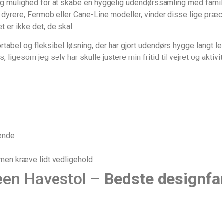
mig mulighed for at skabe en hyggelig udendørssamling med famil
rere, Fermob eller Cane-Line modeller, vinder disse lige præcis
t er ikke det, de skal.
ortabel og fleksibel løsning, der har gjort udendørs hygge langt le
s, ligesom jeg selv har skulle justere min fritid til vejret og aktivit
vende
smen kræve lidt vedligehold
een Havestol –
Bedste designfa