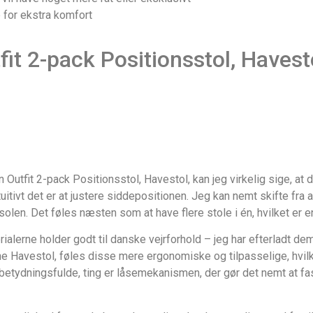
 for ekstra komfort
it 2-pack Positionsstol, Havest
utfit 2-pack Positionsstol, Havestol, kan jeg virkelig sige, at d
tuitivt det er at justere siddepositionen. Jeg kan nemt skifte fra
solen. Det føles næsten som at have flere stole i én, hvilket er e
rialerne holder godt til danske vejrforhold – jeg har efterladt 
 Havestol, føles disse mere ergonomiske og tilpasselige, hvilk
 betydningsfulde, ting er låsemekanismen, der gør det nemt at f