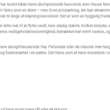
Jeg har testet både mere ukomplicerede havestole som House Nordic
m føles som en drøm – men til en prissætning, der kan skræmm
 nok til lange afslapningssessioner. Det er som en hyggelig fre
ette nok til at flytte rundt, men stadig stabile, hvilket betyder
eres vedligeholdelsesvenlighed; betrækket kan nemt vaskes, og s
re designfokuserede Hay Palissade eller de robuste men tunge
t og funktionalitet i én pakke. Det føles som at have investeret i 
 vil have noget mere råt eller eksklusivt