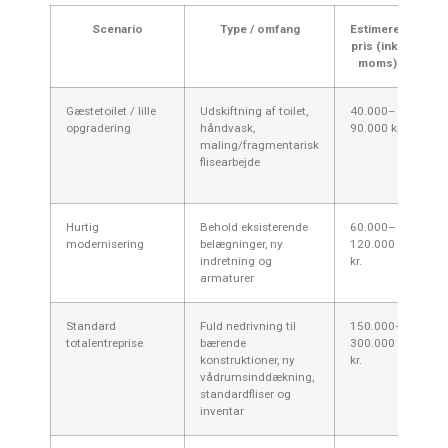
Scenario
Type / omfang
Estimeret
T
pris (inkl.
moms)
Gæstetoilet / lille
Udskiftning af toilet,
40.000–
1–
opgradering
håndvask,
90.000 kr.
maling/fragmentarisk
flisearbejde
Hurtig
Behold eksisterende
60.000–
1–
modernisering
belægninger, ny
120.000
indretning og
kr.
armaturer
Standard
Fuld nedrivning til
150.000–
4–
totalentreprise
bærende
300.000
konstruktioner, ny
kr.
vådrumsinddækning,
standardfliser og
inventar