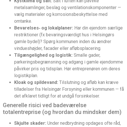
Kystklima og salt:
Salt i luften kan påvirke
metalsamlinger, beslag og ventilationskomponenter —
vælg materialer og korrosionsbeskyttelse med
omtanke.
Bevarelses‑ og lokalplaner:
Har din ejendom særlige
restriktioner (fx bevaringsværdigt hus i Helsingørs
gamle bydel)? Spørg kommunen inden du ændrer
vindueshøjder, facader eller afløbsplacering.
Tilgængelighed og logistik:
Smalle gader,
parkeringsbegrænsning og adgang i gamle ejendomme
påvirker pris og tidsplan. Hør entreprenøren om deres
logistikplan.
Kloak og spildevand:
Tilslutning og afløb kan kræve
tilladelser fra Helsingør Forsyning eller kommunen — få
det afklaret tidligt for at undgå forsinkelser.
Generelle risici ved badeværelse
totalentreprise (og hvordan du mindsker dem)
Skjulte skader:
Under nedbrydning opdages ofte råd,