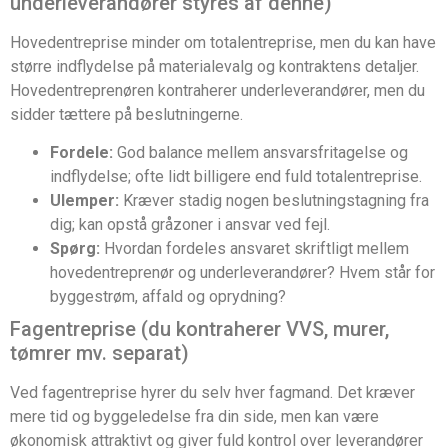
underleverandører styres af denne)
Hovedentreprise minder om totalentreprise, men du kan have
større indflydelse på materialevalg og kontraktens detaljer.
Hovedentreprenøren kontraherer underleverandører, men du
sidder tættere på beslutningerne.
Fordele:
God balance mellem ansvarsfritagelse og
indflydelse; ofte lidt billigere end fuld totalentreprise.
Ulemper:
Kræver stadig nogen beslutningstagning fra
dig; kan opstå gråzoner i ansvar ved fejl.
Spørg:
Hvordan fordeles ansvaret skriftligt mellem
hovedentreprenør og underleverandører? Hvem står for
byggestrøm, affald og oprydning?
Fagentreprise (du kontraherer VVS, murer,
tømrer mv. separat)
Ved fagentreprise hyrer du selv hver fagmand. Det kræver
mere tid og byggeledelse fra din side, men kan være
økonomisk attraktivt og giver fuld kontrol over leverandører