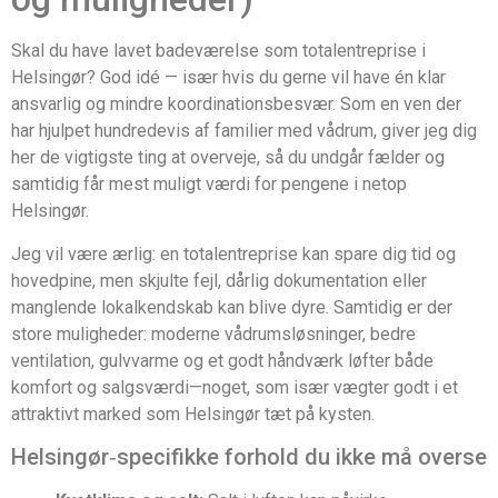
Skal du have lavet badeværelse som totalentreprise i
Helsingør? God idé — især hvis du gerne vil have én klar
ansvarlig og mindre koordinationsbesvær. Som en ven der
har hjulpet hundredevis af familier med vådrum, giver jeg dig
her de vigtigste ting at overveje, så du undgår fælder og
samtidig får mest muligt værdi for pengene i netop
Helsingør.
Jeg vil være ærlig: en totalentreprise kan spare dig tid og
hovedpine, men skjulte fejl, dårlig dokumentation eller
manglende lokalkendskab kan blive dyre. Samtidig er der
store muligheder: moderne vådrumsløsninger, bedre
ventilation, gulvvarme og et godt håndværk løfter både
komfort og salgsværdi—noget, som især vægter godt i et
attraktivt marked som Helsingør tæt på kysten.
Helsingør‑specifikke forhold du ikke må overse