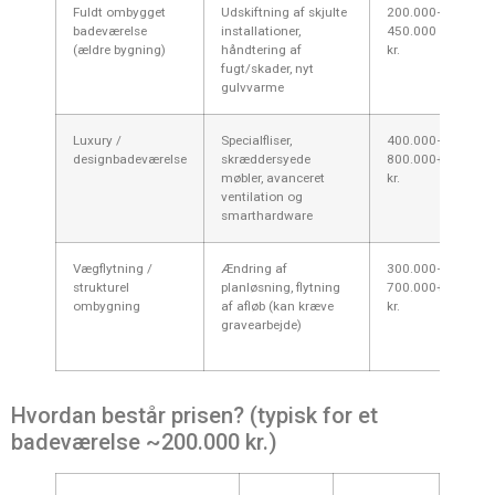
Fuldt ombygget
Udskiftning af skjulte
200.000–
5–
badeværelse
installationer,
450.000
(ældre bygning)
håndtering af
kr.
fugt/skader, nyt
gulvvarme
Luxury /
Specialfliser,
400.000–
6–
designbadeværelse
skræddersyede
800.000+
møbler, avanceret
kr.
ventilation og
smarthardware
Vægflytning /
Ændring af
300.000–
8–
strukturel
planløsning, flytning
700.000+
ombygning
af afløb (kan kræve
kr.
gravearbejde)
Hvordan består prisen? (typisk for et
badeværelse ~200.000 kr.)