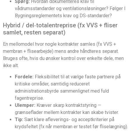
Spørg:
Hvordan dokumenteres krav til
vådrumsstandarder og ventilationsløsninger? Følger I
Bygningsreglementets krav og DS‑standarder?
Hybrid / del‑totalentreprise (fx VVS + fliser
samlet, resten separat)
En mellomodel hvor nogle kontrakter samles (fx VVS +
membran + flisearbejde) mens andre håndteres separat.
Bruges ofte, hvis du ønsker kontrol over enkelte dele, men
ikke alt.
Fordele:
Fleksibilitet til at vælge faste partnere på
kritiske områder, samtidig reduceret
administrationsbyrde sammenlignet med fuld
fagentreprise.
Ulemper:
Kræver skarp kontraktstyring —
grænseflader mellem kontrakter kan skabe tvister.
Tip:
Sæt klare afleverings- og acceptkriterier på
krydsfeltet (fx når membran er testet før fliselægning).