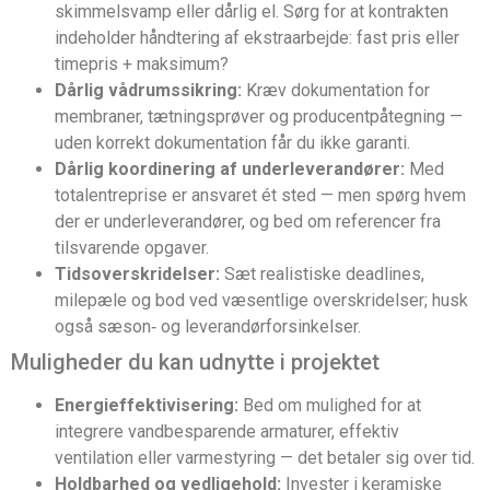
skimmelsvamp eller dårlig el. Sørg for at kontrakten
indeholder håndtering af ekstraarbejde: fast pris eller
timepris + maksimum?
Dårlig vådrumssikring:
Kræv dokumentation for
membraner, tætningsprøver og producentpåtegning —
uden korrekt dokumentation får du ikke garanti.
Dårlig koordinering af underleverandører:
Med
totalentreprise er ansvaret ét sted — men spørg hvem
der er underleverandører, og bed om referencer fra
tilsvarende opgaver.
Tidsoverskridelser:
Sæt realistiske deadlines,
milepæle og bod ved væsentlige overskridelser; husk
også sæson‑ og leverandørforsinkelser.
Muligheder du kan udnytte i projektet
Energieffektivisering:
Bed om mulighed for at
integrere vandbesparende armaturer, effektiv
ventilation eller varmestyring — det betaler sig over tid.
Holdbarhed og vedligehold:
Invester i keramiske