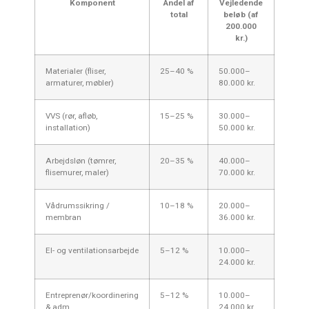
Komponent
Andel af
Vejledende
total
beløb (af
200.000
kr.)
Materialer (fliser,
25–40 %
50.000–
armaturer, møbler)
80.000 kr.
VVS (rør, afløb,
15–25 %
30.000–
installation)
50.000 kr.
Arbejdsløn (tømrer,
20–35 %
40.000–
flisemurer, maler)
70.000 kr.
Vådrumssikring /
10–18 %
20.000–
membran
36.000 kr.
El- og ventilationsarbejde
5–12 %
10.000–
24.000 kr.
Entreprenør/koordinering
5–12 %
10.000–
& adm.
24.000 kr.