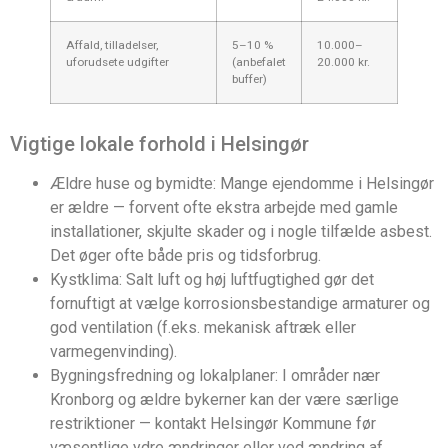
Affald, tilladelser,
5–10 %
10.000–
uforudsete udgifter
(anbefalet
20.000 kr.
buffer)
Vigtige lokale forhold i Helsingør
Ældre huse og bymidte: Mange ejendomme i Helsingør
er ældre — forvent ofte ekstra arbejde med gamle
installationer, skjulte skader og i nogle tilfælde asbest.
Det øger ofte både pris og tidsforbrug.
Kystklima: Salt luft og høj luftfugtighed gør det
fornuftigt at vælge korrosionsbestandige armaturer og
god ventilation (f.eks. mekanisk aftræk eller
varmegenvinding).
Bygningsfredning og lokalplaner: I områder nær
Kronborg og ældre bykerner kan der være særlige
restriktioner — kontakt Helsingør Kommune før
væsentlige ydre ændringer eller ved ændring af