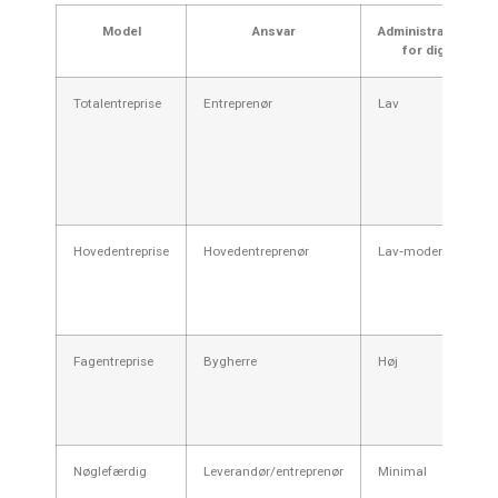
Model
Ansvar
Administration
for dig
Totalentreprise
Entreprenør
Lav
Hovedentreprise
Hovedentreprenør
Lav‑moderat
Fagentreprise
Bygherre
Høj
Nøglefærdig
Leverandør/entreprenør
Minimal