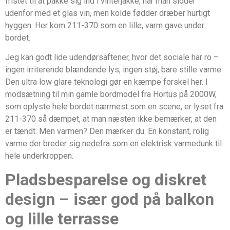
fristet til at pakke sig ind i vinterjakke, når man sidder
udenfor med et glas vin, men kolde fødder dræber hurtigt
hyggen. Her kom 211-370 som en lille, varm gave under
bordet.
Jeg kan godt lide udendørsaftener, hvor det sociale har ro –
ingen irriterende blændende lys, ingen støj, bare stille varme.
Den ultra low glare teknologi gør en kæmpe forskel her. I
modsætning til min gamle bordmodel fra Hortus på 2000W,
som oplyste hele bordet nærmest som en scene, er lyset fra
211-370 så dæmpet, at man næsten ikke bemærker, at den
er tændt. Men varmen? Den mærker du. En konstant, rolig
varme der breder sig nedefra som en elektrisk varmedunk til
hele underkroppen.
Pladsbesparelse og diskret
design – især god på balkon
og lille terrasse