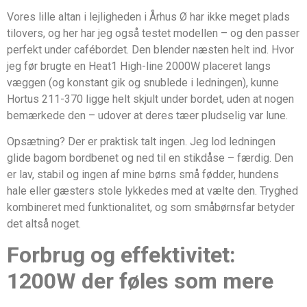
Vores lille altan i lejligheden i Århus Ø har ikke meget plads
tilovers, og her har jeg også testet modellen – og den passer
perfekt under cafébordet. Den blender næsten helt ind. Hvor
jeg før brugte en Heat1 High-line 2000W placeret langs
væggen (og konstant gik og snublede i ledningen), kunne
Hortus 211-370 ligge helt skjult under bordet, uden at nogen
bemærkede den – udover at deres tæer pludselig var lune.
Opsætning? Der er praktisk talt ingen. Jeg lod ledningen
glide bagom bordbenet og ned til en stikdåse – færdig. Den
er lav, stabil og ingen af mine børns små fødder, hundens
hale eller gæsters stole lykkedes med at vælte den. Tryghed
kombineret med funktionalitet, og som småbørnsfar betyder
det altså noget.
Forbrug og effektivitet:
1200W der føles som mere