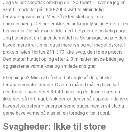
Jeg var lidt skeptisk omkring de 1200 watt – især da jeg er
vant til modeller på 1800-2000 watt til almindelig
terrasseopvarmning. Men effekten skal ses i sin
sammenhæng. Det her er ikke en helkropsløsning – det er en
benvarmer. Og når man sidder ned, betyder det virkelig noget.
Jeg har prøvet en lignende model fra Solamagic, og ja – den
havde mere kraft, men også mere lys og var meget dyrere. I
praksis føles Hortus 211-370 ikke svag; den føles præcis.
Den starter hurtigt op, og efter 2-3 minutter havde både jeg
og gæsterne varme knæ og smilede ansigter.
Elregningen? Minimal i forhold til nogle af de glubske
terrassemonstre derude. Over en måned må jeg have haft
den tændt i samlet set 30-40 timer, og det kunne næsten
ikke ses på forbruget. Nok derfor den er så populær i danske
haveselskabsfora – energipriserne stiger, men vi vil stadig
gerne have varme på altanen en torsdag aften i april.
Svagheder: Ikke til store