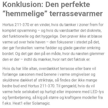
Konklusion: Den perfekte
“hemmelige” terrassevarmer
Hortus 211-370 er en vinder, hvis du tænker i zoner frem for
komplet opvarmning – og hvis du værdsætter det diskrete,
det funktionelle og det hyggelige. Den prøver ikke at blæse
varme ud over hele haven – den fokuserer i stedet på det,
der gør forskellen: varme fødder og glade gæster omkring
bordet. Og det gør den på en måde, hvor du næsten glemmer
den er der – indtil du mærker, hvor rart det faktisk er.
Hvis du har lille altan, overdækket terrasse eller bare vil
forlænge sæsonen med benene i varme omgivelser og
skuldrene dækket af striktrøje, så findes der ikke mange
bedre bud end Hortus 211-370. Til gengæld, hvis du vil
varme hele selskabet op hurtigt eller imponere med LED-lys
og fjernbetjening, så kig på større og kraftigere modeller fra
f.eks. Heat1 eller Solamagic.