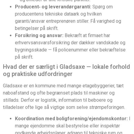
Producent‑ og leverandørgaranti:
Spørg om
producentens tekniske dataark og hvilken
garanti/ansvar entreprenøren stiller. Få varighed og
betingelser på skrift.
Forsikring og ansvar:
Bekræft at firmaet har
erhvervsansvarsforsikring der dækker vandskade og
bygningsskade — få policenummer eller bekræftelse
på skrift.
Hvad der er særligt i Gladsaxe — lokale forhold
og praktiske udfordringer
Gladsaxe er en kommune med mange etagebyggerier, tæt
naboafstand og ofte begrænset plads til maskiner og
stillads. Derfor er logistik, information til beboere og
tilladelser ofte lige så vigtige som selve strømpeforingen.
Koordination med boligforening/ejendomskontor:
I
mange ejendomme skal bestyrelse eller inspektør
godkende arbejdsplaner, adgang til tekniske rum og