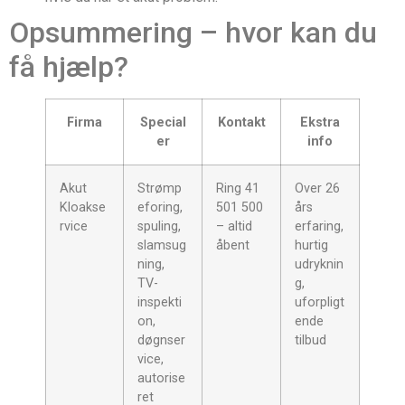
Opsummering – hvor kan du
få hjælp?
Firma
Special
Kontakt
Ekstra
er
info
Akut
Strømp
Ring 41
Over 26
Kloakse
eforing,
501 500
års
rvice
spuling,
– altid
erfaring,
slamsug
åbent
hurtig
ning,
udryknin
TV-
g,
inspekti
uforpligt
on,
ende
døgnser
tilbud
vice,
autorise
ret