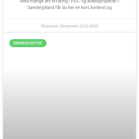
Med mange års erfaring i VVS‑ og afløbsprojekter i
Sønderjylland får du her en kort, konkret og
Benjamin Jørgensen
22/11/2025
KØKKENUDSTYR