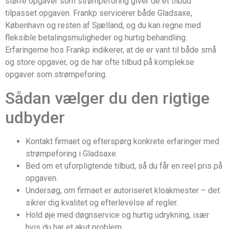
større opgaver som strømpeforing giver de et tilbud
tilpasset opgaven. Frankp servicerer både Gladsaxe,
København og resten af Sjælland, og du kan regne med
fleksible betalingsmuligheder og hurtig behandling.
Erfaringerne hos Frankp indikerer, at de er vant til både små
og store opgaver, og de har ofte tilbud på komplekse
opgaver som strømpeforing.
Sådan vælger du den rigtige
udbyder
Kontakt firmaet og efterspørg konkrete erfaringer med
strømpeforing i Gladsaxe.
Bed om et uforpligtende tilbud, så du får en reel pris på
opgaven.
Undersøg, om firmaet er autoriseret kloakmester – det
sikrer dig kvalitet og efterlevelse af regler.
Hold øje med døgnservice og hurtig udrykning, især
hvis du har et akut problem.