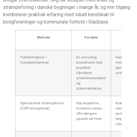
strømpeforing i danske bygninger i mange år, og min tilgang
kombinerer praktisk erfaring med lokalt kendskab til
boligforeninger og kommunale forhold i Gladsaxe.
Metode
Fordele
Ulemp
Totalentreprise /
Én ansvarlig,
Kan være dyr
hovedentreprenør
koordinerer hele
mindre
projektet,
gennemsigti
håndterer
underleveran
underleverandører
og
dokumentation
Specialiseret strømpefirma
Høj ekspertise,
Kræver ofte, 
(CIPP-entreprenør)
moderne udstyr,
selv koordine
ofte længere
andre fag; k
garanti på foret
begrænset se
udenfor CIPP