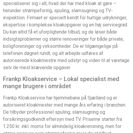
specialiserer sig i alt, hvad der har med kloak at gøre –
herunder strømpeforing, spuling, slamsugning og TV-
inspektion. Firmaet er specielt kendt for hurtige udrykninger,
ekspertise i komplekse kloakopgaver og en høj servicegrad.
Du kan altid få et uforpligtende tilbud, og de løser både
indsigtsproblemer og større renoveringer for både private,
boligforeninger og virksomheder. De er tilgængelige på
telefonen døgnet rundt, og alt arbejde udføres af
autoriserede kloakmestre med udstyr og viden til at varetage
selv de mest krævende opgaver.
Frankp Kloakservice – Lokal specialist med
mange brugere i området
Frankp Kloakservice har hjemmebane på Sjælland og er
autoriseret kloakmester med mange års erfaring i branchen.
De tilbyder professionel spuling, slamsugning og
forsikringsgodkendt eftersyn med TV. Priserne starter fra
1.250 kr. inkl. moms for almindelig kloakrensning, men for