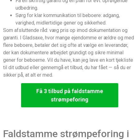
Få en skriftlig garanti og en plan for evt. opfølgende
udbedring.
Sørg for klar kommunikation til beboere: adgang,
varighed, midlertidige gener og sikkerhed.
Som afsluttende råd: væg pris op imod dokumentation og
garanti. I Gladsaxe, hvor mange ejendomme er ældre og med
flere beboere, betaler det sig ofte at vælge en leverandør,
der kan dokumentere arbejdet grundigt og sikre minimal
gener for beboerne. Vil du have, kan jeg lave en kort tjekliste
til dit udbud eller gennemgå et tilbud, du har fået — så du er
sikker på, at alt er med.
Få 3 tilbud på faldstamme
strømpeforing
Faldstamme strømpeforing i