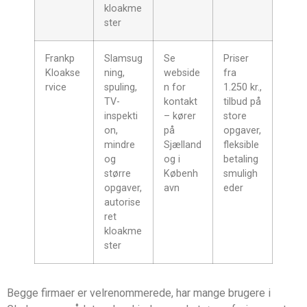
kloakme
ster
Frankp
Slamsug
Se
Priser
Kloakse
ning,
webside
fra
rvice
spuling,
n for
1.250 kr.,
TV-
kontakt
tilbud på
inspekti
– kører
store
on,
på
opgaver,
mindre
Sjælland
fleksible
og
og i
betaling
større
Københ
smuligh
opgaver,
avn
eder
autorise
ret
kloakme
ster
Begge firmaer er velrenommerede, har mange brugere i