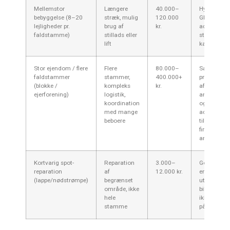
Mellemstor
Længere
40.000–
Hyppigt i
bebyggelse (8–20
stræk, mulig
120.000
Gladsaxe-b
lejligheder pr.
brug af
kr.
adgang og
faldstamme)
stillads eller
stillads i g
lift
kan øge pri
Stor ejendom / flere
Flere
80.000–
Samlet
faldstammer
stammer,
400.000+
projektpris
(blokke /
kompleks
kr.
afhænger a
ejerforening)
logistik,
antal sta
koordination
og
med mange
adgangsfor
beboere
tilbud fra l
firmaer
anbefales.
Kortvarig spot-
Reparation
3.000–
God løsnin
reparation
af
12.000 kr.
enkelte
(lappe/nødstrømpe)
begrænset
utætheder
område, ikke
billigere m
hele
ikke altid v
stamme
på lang sig