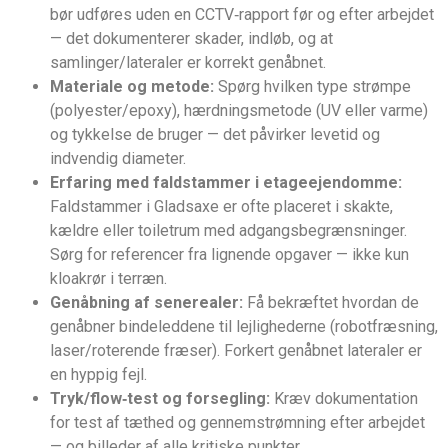
bør udføres uden en CCTV‑rapport før og efter arbejdet
— det dokumenterer skader, indløb, og at
samlinger/lateraler er korrekt genåbnet.
Materiale og metode:
Spørg hvilken type strømpe
(polyester/epoxy), hærdningsmetode (UV eller varme)
og tykkelse de bruger — det påvirker levetid og
indvendig diameter.
Erfaring med faldstammer i etageejendomme:
Faldstammer i Gladsaxe er ofte placeret i skakte,
kældre eller toiletrum med adgangsbegrænsninger.
Sørg for referencer fra lignende opgaver — ikke kun
kloakrør i terræn.
Genåbning af senerealer:
Få bekræftet hvordan de
genåbner bindeleddene til lejlighederne (robotfræsning,
laser/roterende fræser). Forkert genåbnet lateraler er
en hyppig fejl.
Tryk/flow‑test og forsegling:
Kræv dokumentation
for test af tæthed og gennemstrømning efter arbejdet
— og billeder af alle kritiske punkter.