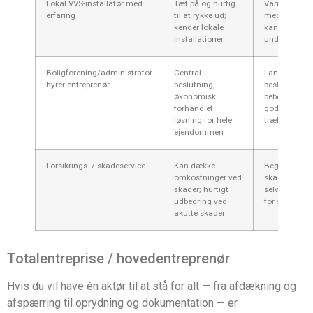
Lokal VVS-installatør med
Tæt på og hurtig
Varierende er
erfaring
til at rykke ud;
med strømpe
kender lokale
kan bruge
installationer
underleveran
Boligforening/administrator
Central
Lang
hyrer entreprenør
beslutning,
beslutningsp
økonomisk
beboermøder
forhandlet
godkendelse
løsning for hele
trække ud
ejendommen
Forsikrings- / skadeservice
Kan dække
Begrænset ti
omkostninger ved
skadetilfælde
skader; hurtigt
selvrisiko og
udbedring ved
for skadebev
akutte skader
Totalentreprise / hovedentreprenør
Hvis du vil have én aktør til at stå for alt — fra afdækning og
afspærring til oprydning og dokumentation — er