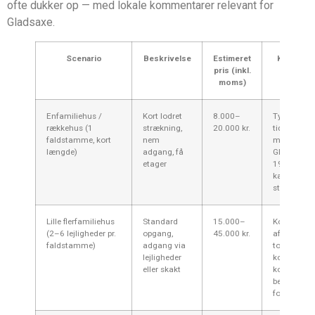
ofte dukker op — med lokale kommentarer relevant for
Gladsaxe.
Scenario
Beskrivelse
Estimeret
Komment
pris (inkl.
Gladsa
moms)
Enfamiliehus /
Kort lodret
8.000–
Typisk lavt
rækkehus (1
strækning,
20.000 kr.
tidsforbrug
faldstamme, kort
nem
mange hus
længde)
adgang, få
Gladsaxe f
etager
1960–80’e
kan klares
stillads.
Lille flerfamiliehus
Standard
15.000–
Koster mer
(2–6 lejligheder pr.
opgang,
45.000 kr.
afbrydelse 
faldstamme)
adgang via
toilet/bad i
lejligheder
kortere per
eller skakt
koordiner 
beboerne i
foreningen