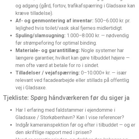
og adgang (gård, fortov, trafikafspærring i Gladsaxe kan
kræve tilladelse).
Af- og genmontering af inventar:
500–6.000 kr. pr.
lejlighed hvis toilet/vask skal fjernes midlertidigt.
Spuling/slamsugning:
1.000–8.000 kr. — nødvendig
før strømpeforing for optimal binding.
Materiale- og garantitillæg:
Nogle systemer har
længere garantier, hvilket kan gøre tilbuddet højere —
men ofte værd at betale for ro i sindet.
Tilladelser / vejafspærring:
0–10.000+ kr. — især
relevant ved facadearbejde eller stillads på offentlig
vej i Gladsaxe.
Tjekliste: Spørg håndværkeren før du siger ja
Har I erfaring med faldstammer i ejendomme i
Gladsaxe / Storkøbenhavn? Kan I vise referencer?
Indgår kamerainspektion før og efter i tilbuddet — og er
den skriftlige rapport med i prisen?