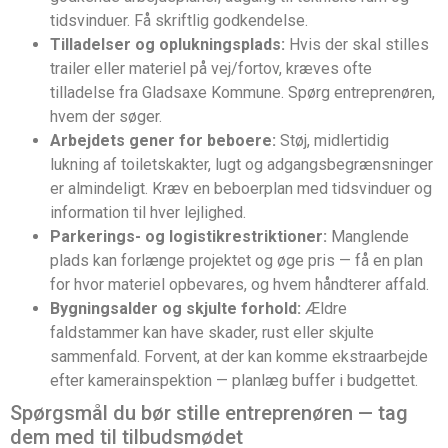
tidsvinduer. Få skriftlig godkendelse.
Tilladelser og oplukningsplads:
Hvis der skal stilles
trailer eller materiel på vej/fortov, kræves ofte
tilladelse fra Gladsaxe Kommune. Spørg entreprenøren,
hvem der søger.
Arbejdets gener for beboere:
Støj, midlertidig
lukning af toiletskakter, lugt og adgangsbegrænsninger
er almindeligt. Kræv en beboerplan med tidsvinduer og
information til hver lejlighed.
Parkerings- og logistikrestriktioner:
Manglende
plads kan forlænge projektet og øge pris — få en plan
for hvor materiel opbevares, og hvem håndterer affald.
Bygningsalder og skjulte forhold:
Ældre
faldstammer kan have skader, rust eller skjulte
sammenfald. Forvent, at der kan komme ekstraarbejde
efter kamerainspektion — planlæg buffer i budgettet.
Spørgsmål du bør stille entreprenøren — tag
dem med til tilbudsmødet