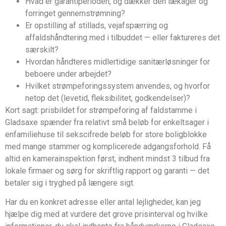
Hvad er garantiperioden, og dækker den lækager og
forringet gennemstrømning?
Er opstilling af stillads, vejafspærring og
affaldshåndtering med i tilbuddet — eller faktureres det
særskilt?
Hvordan håndteres midlertidige sanitærløsninger for
beboere under arbejdet?
Hvilket strømpeforingssystem anvendes, og hvorfor
netop det (levetid, fleksibilitet, godkendelser)?
Kort sagt: prisbildet for strømpeforing af faldstamme i
Gladsaxe spænder fra relativt små beløb for enkeltsager i
enfamiliehuse til sekscifrede beløb for store boligblokke
med mange stammer og komplicerede adgangsforhold. Få
altid en kamerainspektion først, indhent mindst 3 tilbud fra
lokale firmaer og sørg for skriftlig rapport og garanti — det
betaler sig i tryghed på længere sigt.
Har du en konkret adresse eller antal lejligheder, kan jeg
hjælpe dig med at vurdere det grove prisinterval og hvilke