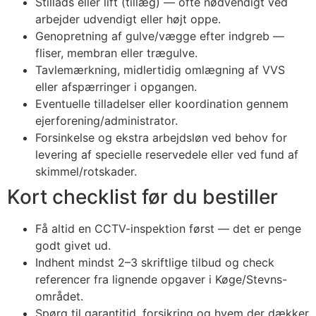
Stillads eller lift (tillæg) — ofte nødvendigt ved
arbejder udvendigt eller højt oppe.
Genopretning af gulve/vægge efter indgreb —
fliser, membran eller trægulve.
Tavlemærkning, midlertidig omlægning af VVS
eller afspærringer i opgangen.
Eventuelle tilladelser eller koordination gennem
ejerforening/administrator.
Forsinkelse og ekstra arbejdsløn ved behov for
levering af specielle reservedele eller ved fund af
skimmel/rotskader.
Kort checklist før du bestiller
Få altid en CCTV-inspektion først — det er penge
godt givet ud.
Indhent mindst 2–3 skriftlige tilbud og check
referencer fra lignende opgaver i Køge/Stevns-
området.
Spørg til garantitid, forsikring og hvem der dækker