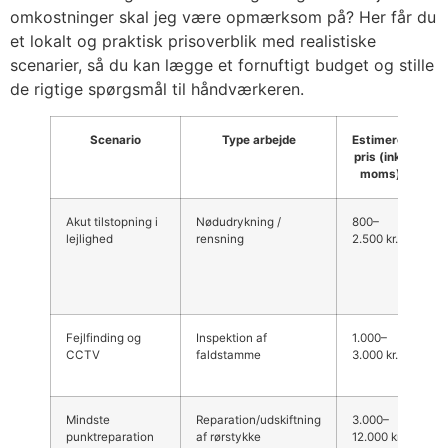
omkostninger skal jeg være opmærksom på? Her får du
et lokalt og praktisk prisoverblik med realistiske
scenarier, så du kan lægge et fornuftigt budget og stille
de rigtige spørgsmål til håndværkeren.
Scenario
Type arbejde
Estimeret
K
pris (inkl.
moms)
Akut tilstopning i
Nødudrykning /
800–
O
lejlighed
rensning
2.500 kr.
K
f
h
a
Fejlfinding og
Inspektion af
1.000–
A
CCTV
faldstamme
3.000 kr.
v
o
Mindste
Reparation/udskiftning
3.000–
G
punktreparation
af rørstykke
12.000 kr.
ø