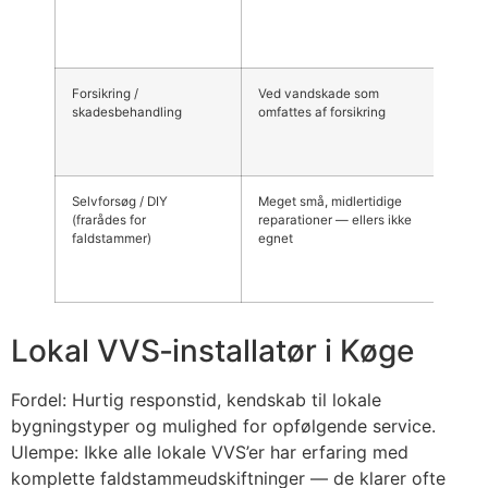
proj
Forsikring /
Ved vandskade som
Afhæ
skadesbehandling
omfattes af forsikring
fors
og se
Selvforsøg / DIY
Meget små, midlertidige
Kun
(frarådes for
reparationer — ellers ikke
mater
faldstammer)
egnet
500–
Lokal VVS‑installatør i Køge
Fordel: Hurtig responstid, kendskab til lokale
bygningstyper og mulighed for opfølgende service.
Ulempe: Ikke alle lokale VVS’er har erfaring med
komplette faldstammeudskiftninger — de klarer ofte