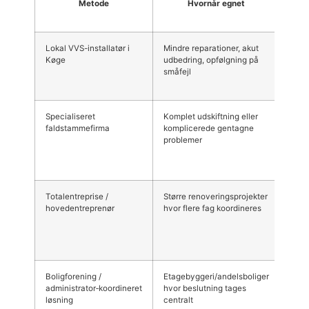
Metode
Hvornår egnet
Es
pris
Lokal VVS-installatør i
Mind­re reparationer, akut
5.00
Køge
udbedring, opfølgning på
kr.
småfejl
Specialiseret
Komplet udskiftning eller
50.0
faldstammefirma
komplicerede gentagne
500.
problemer
(byg
størr
Totalentreprise /
Større renoveringsprojekter
100.
hovedentreprenør
hvor flere fag koordineres
1.00
(afh
omfa
Boligforening /
Etagebyggeri/andelsboliger
Ford
administrator‑koordineret
hvor beslutning tages
beb
løsning
centralt
ofte 