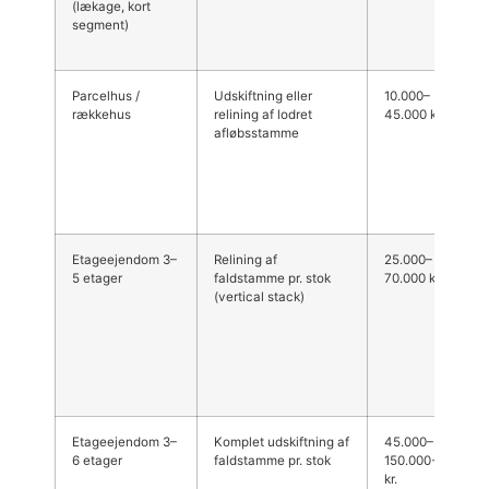
(lækage, kort
K
segment)
f
e
Parcelhus /
Udskiftning eller
10.000–
K
rækkehus
relining af lodret
45.000 kr.
e
afløbsstamme
e
a
j
v
p
Etageejendom 3–
Relining af
25.000–
R
5 etager
faldstamme pr. stok
70.000 kr.
o
(vertical stack)
g
æ
d
s
t
b
Etageejendom 3–
Komplet udskiftning af
45.000–
U
6 etager
faldstamme pr. stok
150.000+
m
kr.
n