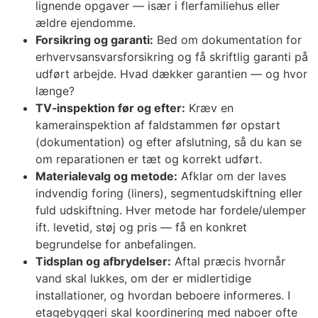
lignende opgaver — især i flerfamiliehus eller
ældre ejendomme.
Forsikring og garanti:
Bed om dokumentation for
erhvervsansvarsforsikring og få skriftlig garanti på
udført arbejde. Hvad dækker garantien — og hvor
længe?
TV‑inspektion før og efter:
Kræv en
kamerainspektion af faldstammen før opstart
(dokumentation) og efter afslutning, så du kan se
om reparationen er tæt og korrekt udført.
Materialevalg og metode:
Afklar om der laves
indvendig foring (liners), segmentudskiftning eller
fuld udskiftning. Hver metode har fordele/ulemper
ift. levetid, støj og pris — få en konkret
begrundelse for anbefalingen.
Tidsplan og afbrydelser:
Aftal præcis hvornår
vand skal lukkes, om der er midlertidige
installationer, og hvordan beboere informeres. I
etagebyggeri skal koordinering med naboer ofte