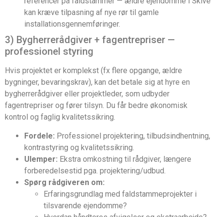
referencer på faldstammer — ældre ejendomme i Skive
kan kræve tilpasning af nye rør til gamle
installationsgennemføringer.
3) Bygherrerådgiver + fagentrepriser —
professionel styring
Hvis projektet er komplekst (fx flere opgange, ældre
bygninger, bevaringskrav), kan det betale sig at hyre en
bygherrerådgiver eller projektleder, som udbyder
fagentrepriser og fører tilsyn. Du får bedre økonomisk
kontrol og faglig kvalitetssikring.
Fordele:
Professionel projektering, tilbudsindhentning,
kontrastyring og kvalitetssikring.
Ulemper:
Ekstra omkostning til rådgiver, længere
forberedelsestid pga. projektering/udbud.
Spørg rådgiveren om:
Erfaringsgrundlag med faldstammeprojekter i
tilsvarende ejendomme?