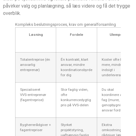
påvirker valg og planlægning, så læs videre og få det trygge
overblik.
Kompleks beslutningsproces, krav om generalforsamling
Løsning
Fordele
Ulemper
Totalentreprise (én
Én kontrakt, klart
Koster ofte lidt
ansvarlig
ansvar, mindre
mere, mindre
entreprenør)
koordinationsbyrde
indsigt i
for dig
underleverandører
Specialiseret
Stor faglig viden,
Du skal
VVS‑entreprenør
ofte
koordinere andre
(fagentreprise)
konkurrencedygtig
fag (murer,
pris på VVS‑delen
genopbygning),
ansvar fordelt
Bygherrerådgiver +
Styrket
Ekstra
fagentrepriser
projektstyring,
omkostning til
uafhængig faglig
rådgiver, længere