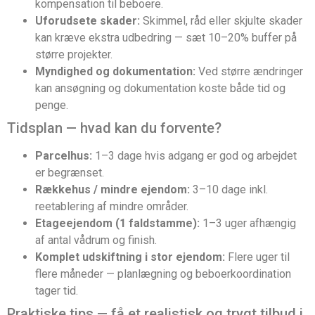
kompensation til beboere.
Uforudsete skader:
Skimmel, råd eller skjulte skader
kan kræve ekstra udbedring — sæt 10–20% buffer på
større projekter.
Myndighed og dokumentation:
Ved større ændringer
kan ansøgning og dokumentation koste både tid og
penge.
Tidsplan — hvad kan du forvente?
Parcelhus:
1–3 dage hvis adgang er god og arbejdet
er begrænset.
Rækkehus / mindre ejendom:
3–10 dage inkl.
reetablering af mindre områder.
Etageejendom (1 faldstamme):
1–3 uger afhængig
af antal vådrum og finish.
Komplet udskiftning i stor ejendom:
Flere uger til
flere måneder — planlægning og beboerkoordination
tager tid.
Praktiske tips — få et realistisk og trygt tilbud i