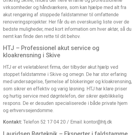
omkring Skive, findes der flere erfarne og professionelle
virksomheder og håndværkere, som kan hjælpe med alt fra
akut rengøring af stoppede faldstammer til omfattende
renoveringsprojekter. Her får du en overskuelig liste over de
bedste muligheder, med kort information om hver aktør, så du
nemt kan finde den rette til dit behov.
HTJ – Professionel akut service og
kloakrensning i Skive
HTJ er et veletableret firma, der tilbyder akut hjælp ved
stoppet faldstamme i Skive og omegn. De har stor erfaring
med undersøgelse, fjernelse af blokeringer og kloakrensning,
som sikrer en effektiv og varig løsning. HTJ har klare priser
og hurtig service med døgntelefon, der sikrer øjeblikkelig
respons. De er desuden specialiserede i både private hjem
og erhvervsejendomme.
Kontakt:
Telefon 52 17 04 20 / Email: kontor@htj.dk
Lauridsen Rørteknik – Eksperter i faldstamme