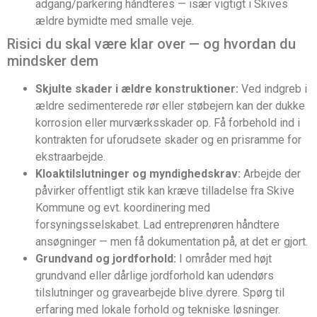
adgang/parkering håndteres — især vigtigt i Skives
ældre bymidte med smalle veje.
Risici du skal være klar over — og hvordan du
mindsker dem
Skjulte skader i ældre konstruktioner:
Ved indgreb i
ældre sedimenterede rør eller støbejern kan der dukke
korrosion eller murværksskader op. Få forbehold ind i
kontrakten for uforudsete skader og en prisramme for
ekstraarbejde.
Kloaktilslutninger og myndighedskrav:
Arbejde der
påvirker offentligt stik kan kræve tilladelse fra Skive
Kommune og evt. koordinering med
forsyningsselskabet. Lad entreprenøren håndtere
ansøgninger — men få dokumentation på, at det er gjort.
Grundvand og jordforhold:
I områder med højt
grundvand eller dårlige jordforhold kan udendørs
tilslutninger og gravearbejde blive dyrere. Spørg til
erfaring med lokale forhold og tekniske løsninger.