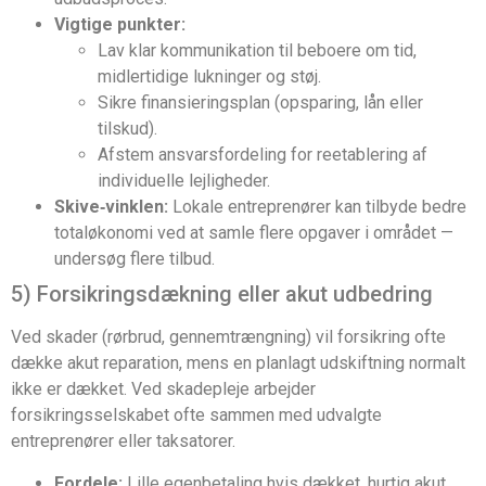
Vigtige punkter:
Lav klar kommunikation til beboere om tid,
midlertidige lukninger og støj.
Sikre finansieringsplan (opsparing, lån eller
tilskud).
Afstem ansvarsfordeling for reetablering af
individuelle lejligheder.
Skive‑vinklen:
Lokale entreprenører kan tilbyde bedre
totaløkonomi ved at samle flere opgaver i området —
undersøg flere tilbud.
5) Forsikringsdækning eller akut udbedring
Ved skader (rørbrud, gennem­trængning) vil forsikring ofte
dække akut reparation, mens en planlagt udskiftning normalt
ikke er dækket. Ved skadepleje arbejder
forsikringsselskabet ofte sammen med udvalgte
entreprenører eller taksatorer.
Fordele:
Lille egenbetaling hvis dækket, hurtig akut