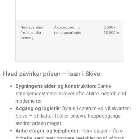
ska
og 
ad
Nødreparation
Akut udbedring,
2.000–
Br
/ midlertidig
tætningsarbejde
15.000 kr.
mid
tætning
me
pla
at
i S
Hvad påvirker prisen — især i Skive
Bygningens alder og konstruktion:
Gamle
støbejernsstammer kræver ofte større indgreb end
moderne rør.
Adgang og logistik:
Byhus i centrum vs. villakvarter i
Skive — stillads, lift eller snævre trappeopgange
ændrer prisen meget.
Antal etager og lejligheder:
Flere etager = flere
lodrette samlinger og mere reetablering af vådrum.