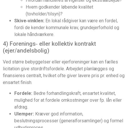
Hvordan håndteres afvigelser og ekstraarbejde?
Hvem godkender løbende kvalitet
(tovholder/tilsyn)?
Skive‑vinklen:
En lokal rådgiver kan være en fordel,
fordi de kender kommunale krav, grundejerforhold og
lokale håndværkere.
4) Forenings‑ eller kollektiv kontrakt
(ejer/andelsbolig)
Ved større bebyggelser eller ejerforeninger kan en fælles
licitation give stordriftsfordele. Arbejdet planlægges og
finansieres centralt, hvilket ofte giver lavere pris pr. enhed og
ensartet finish.
Fordele:
Bedre forhandlingskraft, ensartet kvalitet,
mulighed for at fordele omkostninger over fp. lån eller
afdrag.
Ulemper:
Kræver god information,
beslutningsprocesser (general­forsamlinger) og formel
udbudsproces.