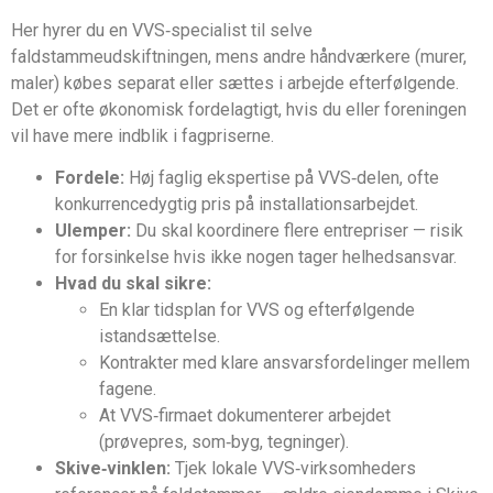
Her hyrer du en VVS‑specialist til selve
faldstammeudskiftningen, mens andre håndværkere (murer,
maler) købes separat eller sættes i arbejde efterfølgende.
Det er ofte økonomisk fordelagtigt, hvis du eller foreningen
vil have mere indblik i fagpriserne.
Fordele:
Høj faglig ekspertise på VVS‑delen, ofte
konkurrencedygtig pris på installationsarbejdet.
Ulemper:
Du skal koordinere flere entrepriser — risik
for forsinkelse hvis ikke nogen tager helhedsansvar.
Hvad du skal sikre:
En klar tidsplan for VVS og efterfølgende
istandsættelse.
Kontrakter med klare ansvarsfordelinger mellem
fagene.
At VVS‑firmaet dokumenterer arbejdet
(prøvepres, som‑byg, tegninger).
Skive‑vinklen:
Tjek lokale VVS‑virksomheders