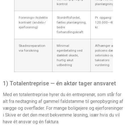
kontrol
planlægning
Forenings‑/kolektiv
Stordriftsfordel,
Pr. opgang:
kontrakt (andels-/
fælles planlægning,
120.000–400.000
ejerforening)
bedre
kr.
forhandlingskraft
Skadesreparation
Minimal
Afhænger af
via forsikring
egenbetaling ved
policens dækning,
dækket skade,
selvrisiko og
hurtig akut
taksators
udbedring
vurdering
1) Totalentreprise — én aktør tager ansvaret
Med en totalentreprise hyrer du én entreprenør, som står for
alt fra nedtagning af gammel faldstamme til genopbygning af
vægge og overflader. For mange boligejere og ejerforeninger
i Skive er det den mest bekvemme løsning, især hvis du vil
have ét ansvar og én faktura.