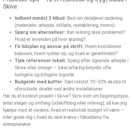
Skive
Indhent mindst 3 tilbud:
Bed om detaljeret opdeling
(materialer, arbejde, stillads, reetablering, moms).
Spørg om alternativer:
Kan relining løse problemet?
Hvad er levetiden på hver løsning?
Få tidsplan og ansvar på skrift:
Hvem koordinerer
beboere, hvem rydder op, og hvad er garantitiden?
Tjek referencer lokalt:
Spørg efter lignende arbejde i
Skive eller omegn — lokal erfaring betyder ofte
hurtigere og billigere logistik.
Budgetér med buffer:
Sæt mindst 10–20% ekstra til
uforudsete skader ved ældre installationer.
Har du et konkret projekt i Skive? Skriv kort om bygningstype,
antal etager og omfang (udskiftning eller relining), så kan jeg
hjælpe med at vurdere, hvad et realistisk budget vil være —
eller guide dig i, hvad du skal kræve i tilbuddene fra
entreprenører.