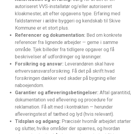
autoriseret VVS‑installatør og/eller autoriseret
kloakmester, alt efter opgavens type. Erfaring med
faldstammer i ældre byggeri og kendskab til Skive
Kommune er et stort plus.
Referencer og dokumentation:
Bed om konkrete
referencer fra lignende arbejder — gerne i samme
område. Tjek billeder fra tidligere opgaver og få
beskrivelser af udfordringer og løsninger.
Forsikring og ansvar:
Leverandøren skal have
erhvervsansvarsforsikring. Få det på skrift hvad
forsikringen dækker ved skader på bygning eller
naboejendom.
Garantier og afleveringsbetingelser:
Aftal garantitid,
dokumentation ved aflevering og procedure for
reklamation. Få alt med i kontrakten — herunder
afleveringstest af tæthed og lyd (hvis relevant).
Tidsplan og adgang:
Præcisér hvornår arbejdet starter
og slutter, hvilke områder der spærres, og hvordan