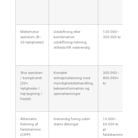
be
og 
løs
eks
Mellemstor
Udskiftning eller
120.000–
Sti
ejendom (8–
kombination
350.000 kr.
oft
20 lejligheder)
udskiftning/relining,
—åb
stillads/lift nødvendig
ne
bym
påv
Stor ejendom
Komplet
300.000–
Kom
/ kompliceret
entrepriseløsning med
800.000+
høj
(20+
myndighedsbehandling,
kr.
do
lejligheder /
beboerinformation og
sik
høj bygning /
specialløsninger
dy
fredet)
og
sti
Alternativ:
Indvendig foring uden
15.000–
Go
Relining af
større åbninger
60.000 kr.
tid
faldstamme
pr.
ma
(CIPP)
faldstamme
egn