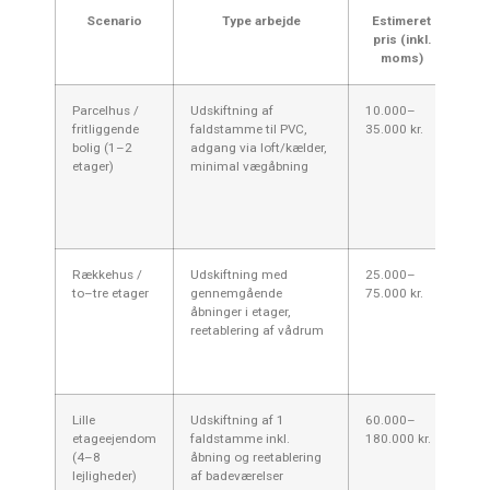
Scenario
Type arbejde
Estimeret
K
pris (inkl.
be
moms)
Parcelhus /
Udskiftning af
10.000–
Oft
fritliggende
faldstamme til PVC,
35.000 kr.
en
bolig (1–2
adgang via loft/kælder,
lav
etager)
minimal vægåbning
lo
af
me
ska
Rækkehus /
Udskiftning med
25.000–
Ko
to–tre etager
gennemgående
75.000 kr.
na
åbninger i etager,
adm
reetablering af vådrum
typ
beb
cen
Lille
Udskiftning af 1
60.000–
Pri
etageejendom
faldstamme inkl.
180.000 kr.
sti
(4–8
åbning og reetablering
eta
lejligheder)
af badeværelser
fin