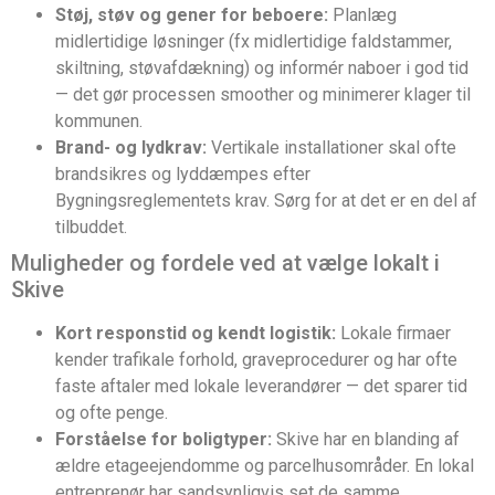
Støj, støv og gener for beboere:
Planlæg
midlertidige løsninger (fx midlertidige faldstammer,
skiltning, støvafdækning) og informér naboer i god tid
— det gør processen smoother og minimerer klager til
kommunen.
Brand- og lydkrav:
Vertikale installationer skal ofte
brandsikres og lyddæmpes efter
Bygningsreglementets krav. Sørg for at det er en del af
tilbuddet.
Muligheder og fordele ved at vælge lokalt i
Skive
Kort responstid og kendt logistik:
Lokale firmaer
kender trafikale forhold, graveprocedurer og har ofte
faste aftaler med lokale leverandører — det sparer tid
og ofte penge.
Forståelse for boligtyper:
Skive har en blanding af
ældre etageejendomme og parcelhusområder. En lokal
entreprenør har sandsynligvis set de samme