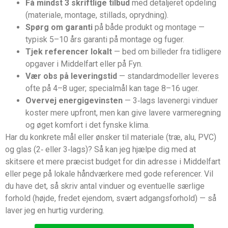
Få mindst 3 skriftlige tilbud
med detaljeret opdeling
(materiale, montage, stillads, oprydning).
Spørg om garanti
på både produkt og montage —
typisk 5–10 års garanti på montage og fuger.
Tjek referencer lokalt
— bed om billeder fra tidligere
opgaver i Middelfart eller på Fyn.
Vær obs på leveringstid
— standardmodeller leveres
ofte på 4–8 uger; specialmål kan tage 8–16 uger.
Overvej energigevinsten
— 3‑lags lavenergi vinduer
koster mere upfront, men kan give lavere varmeregning
og øget komfort i det fynske klima.
Har du konkrete mål eller ønsker til materiale (træ, alu, PVC)
og glas (2‑ eller 3‑lags)? Så kan jeg hjælpe dig med at
skitsere et mere præcist budget for din adresse i Middelfart
eller pege på lokale håndværkere med gode referencer. Vil
du have det, så skriv antal vinduer og eventuelle særlige
forhold (højde, fredet ejendom, svært adgangsforhold) — så
laver jeg en hurtig vurdering.