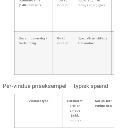
Standard villa
12–18
Alu‑clad / træ,
120.00
(140–220 m²)
vinduer
3‑lags energiglas
300.00
kr.
Bevaringsværdig /
8–20
Specialfremstillede
200.00
fredet bolig
vinduer
trævinduer
600.00
kr.
Per‑vindue priseksempel — typisk spænd
Vinduestype
Estimeret
Når du bør
pris pr.
vælge den
vindue
(inkl.
moms)