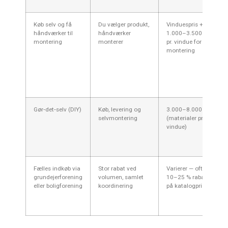
Køb selv og få
Du vælger produkt,
Vinduespris +
håndværker til
håndværker
1.000–3.500 kr.
montering
monterer
pr. vindue for
montering
Gør‑det‑selv (DIY)
Køb, levering og
3.000–8.000 kr.
selvmontering
(materialer pr.
vindue)
Fælles indkøb via
Stor rabat ved
Varierer — ofte
grundejerforening
volumen, samlet
10–25 % rabat
eller boligforening
koordinering
på katalogpriser