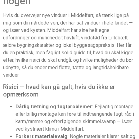
nogen
Hvis du overvejer nye vinduer i Middelfart, så tænk lige på
mig som din nørdede ven, der har sat vinduer i hele landet —
og især ved kysten. Middelfart har sine helt egne
udfordringer og muligheder: havluft, vindstød fra Lillebælt,
ældre bygningskarakter og lokal byggesagspraksis. Her får
du en praktisk, men fagligt solid guide til, hvad du skal kigge
efter, hvilke risici du skal undgå, og hvilke muligheder du bør
udnytte, så du ender med flotte, tætte og langtidsholdbare
vinduer.
Risici — hvad kan gå galt, hvis du ikke er
opmærksom
Dårlig tætning og fugtproblemer:
Fejlagtig montage
eller billig montage kan føre til indtrængende fugt, råd i
karm/ramme og efterfølgende skimmelsvamp — især
ved kystnært klima i Middelfart.
Forkert materialevalg:
Nogle materialer klarer salt og