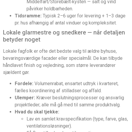
Middelfart/Storebælt‑kysten — salt og vind
påvirker holdbarheden.
Tidsramme:
Typisk 2–6 uger for levering + 1–3 dage
pr. hus afhængig af antal vinduer og kompleksitet.
Lokale glarmestre og snedkere — når detaljen
betyder noget
Lokale fagfolk er ofte det bedste valg til ældre byhuse,
bevaringsværdige facader eller specialmål. De kan tilbyde
håndlavet finish og vejledning, som større leverandører
sjældent gør.
Fordele:
Volumenrabat, ensartet udtryk i kvarteret,
fælles koordinering af stilladser og affald.
Ulemper:
Kræver beslutningsprocesser og ansvarlig
projektleder; alle må gå med til samme produktvalg.
Hvad du skal tjekke:
Lav en samlet kravspecifikation (type, farve, glas,
ventilationsløsninger).