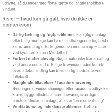
udnytte, så du ender med flotte, tætte og langtidsholdbare
vinduer.
Risici — hvad kan gå galt, hvis du ikke er
opmærksom
Dårlig tætning og fugtproblemer:
Fejlagtig montage
eller billig montage kan føre til indtrængende fugt, råd i
karm/ramme og efterfølgende skimmelsvamp — især
ved kystnært klima i Middelfart.
Forkert materialevalg:
Nogle materialer klarer salt og
vind bedre end andre. Billige trævinduer uden korrekt
overfladebehandling kan blive hurtigt nedslidte ved
Lillebælt.
Manglende tilladelser / facaderenovering:
Ændringer af vinduesåbninger eller facadens udtryk kan
kræve byggetilladelse, især i bevaringsværdige
områder. Undlad at antage, at alt er “bare udskiftning”.
Ventilations- og indeklimaproblemer:
Tættere