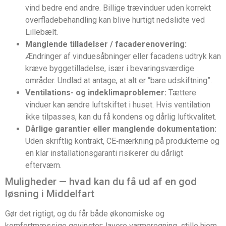
vind bedre end andre. Billige trævinduer uden korrekt
overfladebehandling kan blive hurtigt nedslidte ved
Lillebælt.
Manglende tilladelser / facaderenovering:
Ændringer af vinduesåbninger eller facadens udtryk kan
kræve byggetilladelse, især i bevaringsværdige
områder. Undlad at antage, at alt er “bare udskiftning”.
Ventilations- og indeklimaproblemer:
Tættere
vinduer kan ændre luftskiftet i huset. Hvis ventilation
ikke tilpasses, kan du få kondens og dårlig luftkvalitet.
Dårlige garantier eller manglende dokumentation:
Uden skriftlig kontrakt, CE‑mærkning på produkterne og
en klar installationsgaranti risikerer du dårligt
efterværn.
Muligheder — hvad kan du få ud af en god
løsning i Middelfart
Gør det rigtigt, og du får både økonomiske og
komfortmæssige gevinster: lavere varmeregning, stille hjem