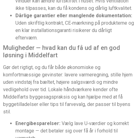
vinduer kan ændre luftskiftet i huset. Hvis ventilation
ikke tilpasses, kan du få kondens og dårlig luftkvalitet.
Dårlige garantier eller manglende dokumentation:
Uden skriftlig kontrakt, CE‑mærkning på produkterne og
en klar installationsgaranti risikerer du dårligt
efterværn.
Muligheder — hvad kan du få ud af en god
løsning i Middelfart
Gør det rigtigt, og du får både økonomiske og
komfortmæssige gevinster: lavere varmeregning, stille hjem
uden vindstøj fra bæltet, højere salgsværdi og mindre
vedligehold over tid. Lokale håndværkere kender ofte
Middelfarts byggesagspraksis og kan hjælpe med at få
byggetilladelser eller tips til farvevalg, der passer til byens
stil.
Energibesparelser:
Vælg lave U‑værdier og korrekt
montage — det betaler sig over få år i forhold til