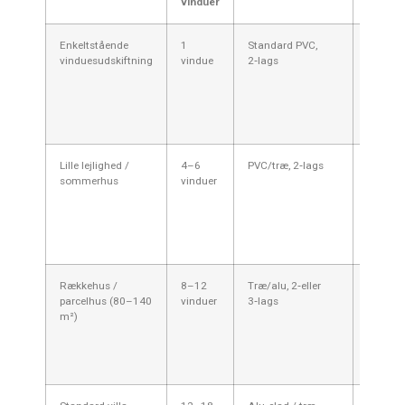
vinduer
moms
Enkeltstående
1
Standard PVC,
3.000–
vinduesudskiftning
vindue
2‑lags
6.000 kr
Lille lejlighed /
4–6
PVC/træ, 2‑lags
15.000
sommerhus
vinduer
40.000 
Rækkehus /
8–12
Træ/alu, 2‑eller
50.000
parcelhus (80–140
vinduer
3‑lags
140.00
m²)
kr.