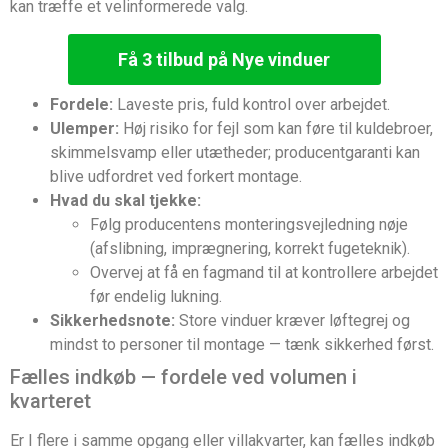
kan træffe et velinformerede valg.
Få 3 tilbud på Nye vinduer
Fordele:
Laveste pris, fuld kontrol over arbejdet.
Ulemper:
Høj risiko for fejl som kan føre til kuldebroer,
skimmelsvamp eller utætheder; producentgaranti kan
blive udfordret ved forkert montage.
Hvad du skal tjekke:
Følg producentens monteringsvejledning nøje
(afslibning, imprægnering, korrekt fugeteknik).
Overvej at få en fagmand til at kontrollere arbejdet
før endelig lukning.
Sikkerhedsnote:
Store vinduer kræver løftegrej og
mindst to personer til montage — tænk sikkerhed først.
Fælles indkøb — fordele ved volumen i
kvarteret
Er I flere i samme opgang eller villakvarter, kan fælles indkøb