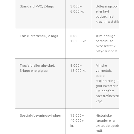
Standard PVC, 2‑lags
3.000–
Udlejningsbolig
6.000 kr.
eller lavt
budget; lavt
krav til æstetik.
Træ eller træ/alu, 2‑lags
5.000–
Almindelige
10.000 kr.
parcelhuse
hvor æstetik
betyder noget.
Træ/alu eller alu‑clad,
8.000–
Mindre
3‑lags energiglas
15.000 kr.
varmetab,
bedre
støjisolering —
god investering
i Middelfart
nær trafikerede
veje.
Special-/bevaringsvinduer
15.000–
Historiske
40.000+
facader eller
kr.
skræddersyede
mål.