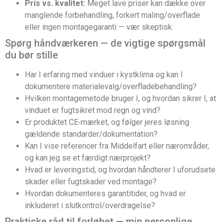
Pris vs. kvalitet:
Meget lave priser kan dække over
manglende forbehandling, forkert maling/overflade
eller ingen montagegaranti — vær skeptisk.
Spørg håndværkeren — de vigtige spørgsmål
du bør stille
Har I erfaring med vinduer i kystklima og kan I
dokumentere materialevalg/overfladebehandling?
Hvilken montagemetode bruger I, og hvordan sikrer I, at
vinduet er fugtsikret mod regn og vind?
Er produktet CE‑mærket, og følger jeres løsning
gældende standarder/dokumentation?
Kan I vise referencer fra Middelfart eller nærområder,
og kan jeg se et færdigt nærprojekt?
Hvad er leveringstid, og hvordan håndterer I uforudsete
skader eller fugtskader ved montage?
Hvordan dokumenteres garantitider, og hvad er
inkluderet i slutkontrol/overdragelse?
Praktiske råd til forløbet — min personlige