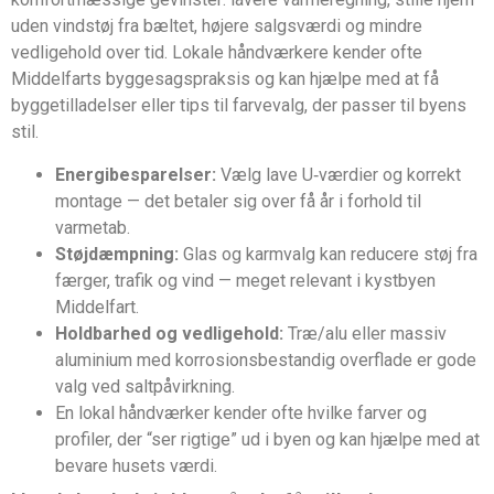
uden vindstøj fra bæltet, højere salgsværdi og mindre
vedligehold over tid. Lokale håndværkere kender ofte
Middelfarts byggesagspraksis og kan hjælpe med at få
byggetilladelser eller tips til farvevalg, der passer til byens
stil.
Energibesparelser:
Vælg lave U‑værdier og korrekt
montage — det betaler sig over få år i forhold til
varmetab.
Støjdæmpning:
Glas og karmvalg kan reducere støj fra
færger, trafik og vind — meget relevant i kystbyen
Middelfart.
Holdbarhed og vedligehold:
Træ/alu eller massiv
aluminium med korrosionsbestandig overflade er gode
valg ved saltpåvirkning.
En lokal håndværker kender ofte hvilke farver og
profiler, der “ser rigtige” ud i byen og kan hjælpe med at
bevare husets værdi.