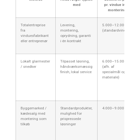
med
pr. vindue inkl.
montering
Totalentreprise
Levering,
5.000–12.000 kr.
fra
montering,
(standardvindue)
vinduesfabrikant
oprydning, garanti
eller entreprenør
i én kontrakt
Lokalt glarmester
Tilpasset løsning,
6.000–15.000 kr.
/ snedker
håndværksmæssig
(afh. af
finish, lokal service
specialmål og
materiale)
Byggemarked /
Standardprodukter,
4.000–9.000 kr.
kædesalg med
mulighed for
montering som
prispressede
tilkøb
løsninger