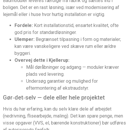
Badmoduler leveres færdige fra fabrik og sættes ind i
boligen. Det er en rast løsning, især ved modernisering af
lejemål eller i huse hvor hurtig installation er vigtig.
Fordele:
Kort installationstid, ensartet kvalitet, ofte
god pris for standardløsninger.
Ulemper:
Begrænset tilpasning i form og materialer;
kan være vanskeligere ved skæve rum eller ældre
byggeri.
Overvej dette i Kjellerup:
Mål døråbninger og adgang — moduler kræver
plads ved levering.
Undersøg garantier og mulighed for
eftermontering af ekstraudstyr.
Gør‑det‑selv — dele eller hele projektet
Hvis du har erfaring, kan du selv klare dele af arbejdet
(nedrivning, flisearbejde, maling). Det kan spare penge, men
visse opgaver (VVS, el, bærende konstruktioner) bør udføres
af autoriserede fagfolk.