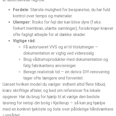
Fordele:
Største mulighed for besparelse; du har fuld
kontrol over tempo og materialer.
Ulemper:
Risiko for fejl der kan blive dyre (f.eks.
forkert membran, utætte samlinger); forsikringer kræver
ofte fagligt arbejde for at dække skader.
Vigtige råd:
Få autoriseret VVS og el til tilslutninger —
dokumentation er vigtig ved videresalg.
Brug vådrumsprodukter med dokumentation og
følg fabrikantens anvisninger.
Beregn realistisk tid — en delvis DIY‑renovering
tager ofte længere end forventet.
Uanset hvilken model du vælger: indhent altid flere tilbud,
kræv skriftlige aftaler, og bed om referencer fra lokale
opgaver. Har du brug for hjælp til at vælge den bedste
løsning for netop din bolig i Kjellerup — så kan jeg hjælpe
med en konkret tjekliste og liste over pålidelige håndværkere
i området.