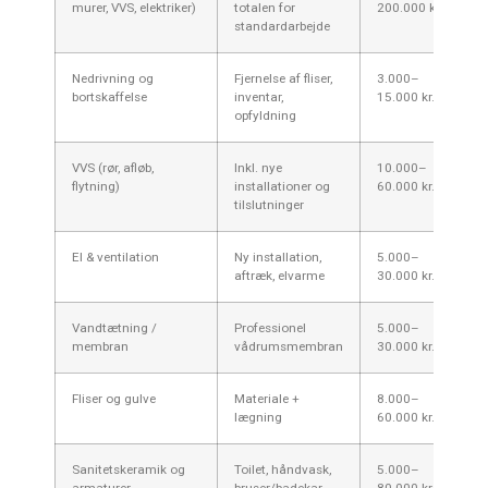
murer, VVS, elektriker)
totalen for
200.000 kr.
standardarbejde
Nedrivning og
Fjernelse af fliser,
3.000–
bortskaffelse
inventar,
15.000 kr.
opfyldning
VVS (rør, afløb,
Inkl. nye
10.000–
flytning)
installationer og
60.000 kr.
tilslutninger
El & ventilation
Ny installation,
5.000–
aftræk, elvarme
30.000 kr.
Vandtætning /
Professionel
5.000–
membran
vådrumsmembran
30.000 kr.
Fliser og gulve
Materiale +
8.000–
lægning
60.000 kr.
Sanitetskeramik og
Toilet, håndvask,
5.000–
armaturer
bruser/badekar
80.000 kr.