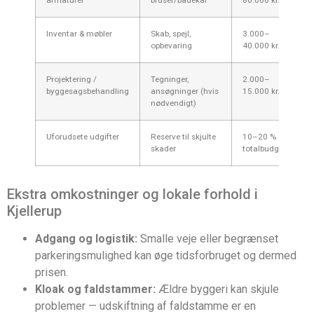
Inventar & møbler
Skab, spejl,
3.000–
opbevaring
40.000 kr.
Projektering /
Tegninger,
2.000–
byggesagsbehandling
ansøgninger (hvis
15.000 kr.
nødvendigt)
Uforudsete udgifter
Reserve til skjulte
10–20 % af
skader
totalbudget
Ekstra omkostninger og lokale forhold i
Kjellerup
Adgang og logistik:
Smalle veje eller begrænset
parkeringsmulighed kan øge tidsforbruget og dermed
prisen.
Kloak og faldstammer:
Ældre byggeri kan skjule
problemer — udskiftning af faldstamme er en