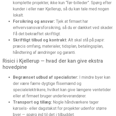
komplette projekter, ikke kun “før-billeder”. Spørg efter
kunder i eller nær Kjellerup, så du kan tale med nogen
lokalt.
Forsikring og ansvar:
Tjek at firmaet har
erhvervsansvarsforsikring, så du er dækket ved skader.
Få det bekræftet skriftligt.
Skriftligt tilbud og kontrakt:
Alt skal stå på papir:
præcis omfang, materialer, tidsplan, betalingsplan,
håndtering af ændringer og garanti.
Risici i Kjellerup — hvad der kan give ekstra
hovedpine
Begrænset udbud af specialister:
I mindre byer kan
der være færre dygtige flisemænd og
specialelektrikere, hvilket kan give længere ventetider
eller at firmaet bruger underleverandører.
Transport og tillæg:
Nogle håndværkere tager
kørsels- eller dagstakst for projekter udenfor større
byer — spørg ind til det i tilbuddet.