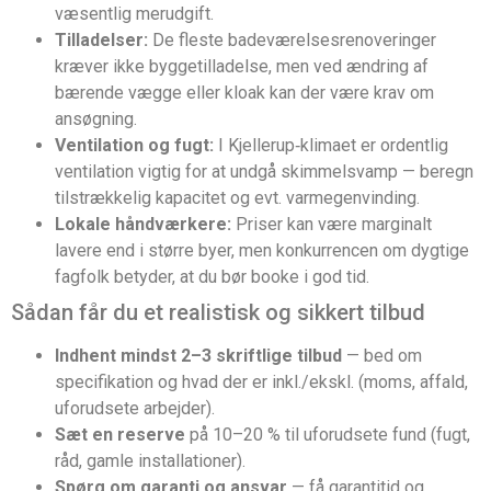
væsentlig merudgift.
Tilladelser:
De fleste badeværelsesrenoveringer
kræver ikke byggetilladelse, men ved ændring af
bærende vægge eller kloak kan der være krav om
ansøgning.
Ventilation og fugt:
I Kjellerup‑klimaet er ordentlig
ventilation vigtig for at undgå skimmelsvamp — beregn
tilstrækkelig kapacitet og evt. varmegenvinding.
Lokale håndværkere:
Priser kan være marginalt
lavere end i større byer, men konkurrencen om dygtige
fagfolk betyder, at du bør booke i god tid.
Sådan får du et realistisk og sikkert tilbud
Indhent mindst 2–3 skriftlige tilbud
— bed om
specifikation og hvad der er inkl./ekskl. (moms, affald,
uforudsete arbejder).
Sæt en reserve
på 10–20 % til uforudsete fund (fugt,
råd, gamle installationer).
Spørg om garanti og ansvar
— få garantitid og