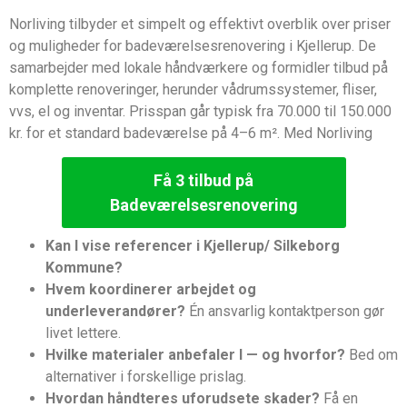
Norliving tilbyder et simpelt og effektivt overblik over priser
og muligheder for badeværelsesrenovering i Kjellerup. De
samarbejder med lokale håndværkere og formidler tilbud på
komplette renoveringer, herunder vådrumssystemer, fliser,
vvs, el og inventar. Prisspan går typisk fra 70.000 til 150.000
kr. for et standard badeværelse på 4–6 m². Med Norliving
Få 3 tilbud på
Badeværelsesrenovering
Kan I vise referencer i Kjellerup/ Silkeborg
Kommune?
Hvem koordinerer arbejdet og
underleverandører?
Én ansvarlig kontaktperson gør
livet lettere.
Hvilke materialer anbefaler I — og hvorfor?
Bed om
alternativer i forskellige prislag.
Hvordan håndteres uforudsete skader?
Få en