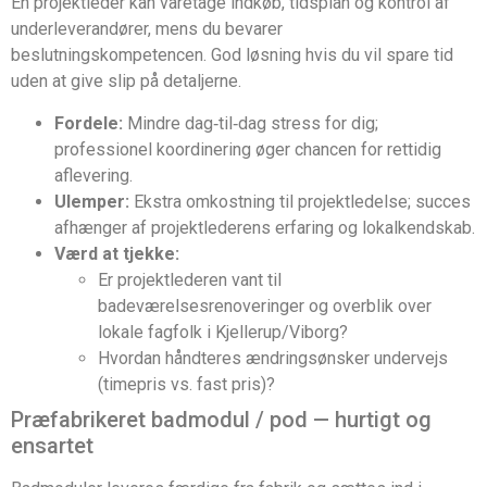
En projektleder kan varetage indkøb, tidsplan og kontrol af
underleverandører, mens du bevarer
beslutningskompetencen. God løsning hvis du vil spare tid
uden at give slip på detaljerne.
Fordele:
Mindre dag‑til‑dag stress for dig;
professionel koordinering øger chancen for rettidig
aflevering.
Ulemper:
Ekstra omkostning til projektledelse; succes
afhænger af projektlederens erfaring og lokalkendskab.
Værd at tjekke:
Er projektlederen vant til
badeværelsesrenoveringer og overblik over
lokale fagfolk i Kjellerup/Viborg?
Hvordan håndteres ændringsønsker undervejs
(timepris vs. fast pris)?
Præfabrikeret badmodul / pod — hurtigt og
ensartet