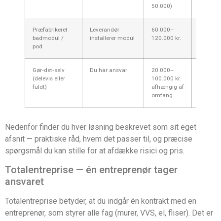
50.000)
Præfabrikeret
Leverandør
60.000–
1–3 uge
badmodul /
installerer modul
120.000 kr.
(install.)
pod
Gør‑det‑selv
Du har ansvar
20.000–
Meget
(delevis eller
100.000 kr.
variere
fuldt)
afhængig af
omfang
Nedenfor finder du hver løsning beskrevet som sit eget
afsnit — praktiske råd, hvem det passer til, og præcise
spørgsmål du kan stille for at afdække risici og pris.
Totalentreprise — én entreprenør tager
ansvaret
Totalentreprise betyder, at du indgår én kontrakt med en
entreprenør, som styrer alle fag (murer, VVS, el, fliser). Det er