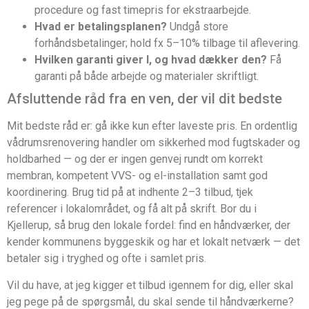
procedure og fast timepris for ekstraarbejde.
Hvad er betalingsplanen?
Undgå store
forhåndsbetalinger; hold fx 5–10% tilbage til aflevering.
Hvilken garanti giver I, og hvad dækker den?
Få
garanti på både arbejde og materialer skriftligt.
Afsluttende råd fra en ven, der vil dit bedste
Mit bedste råd er: gå ikke kun efter laveste pris. En ordentlig
vådrumsrenovering handler om sikkerhed mod fugtskader og
holdbarhed — og der er ingen genvej rundt om korrekt
membran, kompetent VVS- og el-installation samt god
koordinering. Brug tid på at indhente 2–3 tilbud, tjek
referencer i lokalområdet, og få alt på skrift. Bor du i
Kjellerup, så brug den lokale fordel: find en håndværker, der
kender kommunens byggeskik og har et lokalt netværk — det
betaler sig i tryghed og ofte i samlet pris.
Vil du have, at jeg kigger et tilbud igennem for dig, eller skal
jeg pege på de spørgsmål, du skal sende til håndværkerne?