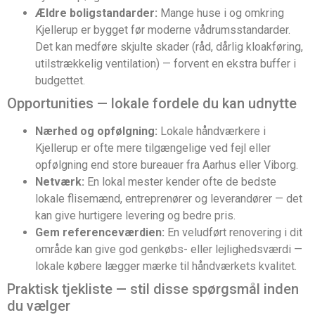
Ældre boligstandarder:
Mange huse i og omkring
Kjellerup er bygget før moderne vådrumsstandarder.
Det kan medføre skjulte skader (råd, dårlig kloakføring,
utilstrækkelig ventilation) — forvent en ekstra buffer i
budgettet.
Opportunities — lokale fordele du kan udnytte
Nærhed og opfølgning:
Lokale håndværkere i
Kjellerup er ofte mere tilgængelige ved fejl eller
opfølgning end store bureauer fra Aarhus eller Viborg.
Netværk:
En lokal mester kender ofte de bedste
lokale flisemænd, entreprenører og leverandører — det
kan give hurtigere levering og bedre pris.
Gem referenceværdien:
En veludført renovering i dit
område kan give god genkøbs- eller lejlighedsværdi —
lokale købere lægger mærke til håndværkets kvalitet.
Praktisk tjekliste — stil disse spørgsmål inden
du vælger