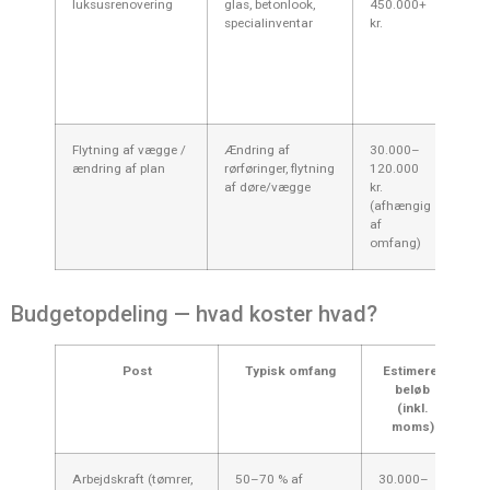
luksusrenovering
glas, betonlook,
450.000+
arbe
specialinventar
kr.
beho
spec
være
skal
flyt
Flytning af vægge /
Ændring af
30.000–
Kost
ændring af plan
rørføringer, flytning
120.000
til 
af døre/vægge
kr.
kons
(afhængig
— sæ
af
bære
omfang)
klo
Budgetopdeling — hvad koster hvad?
Post
Typisk omfang
Estimeret
beløb
(inkl.
moms)
Arbejdskraft (tømrer,
50–70 % af
30.000–