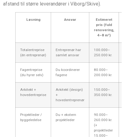
afstand til større leverandører i Viborg/Skive).
Løsning
Ansvar
Estimeret
Tidsfor
pris (fuld
renovering,
4–8 m²)
Totalentreprise
Entreprenør har
100.000–
6–12 ug
(én entreprenør)
samlet ansvar
250.000 kr.
Fagentreprise
Du koordinerer
80.000–
8–16 ug
(du hyrer selv)
fagene
200.000 kr.
Arkitekt +
Arkitekt (design)
150.000–
10–20 
hovedentreprise
+
350.000 kr.
hovedentreprenør
Projektleder /
Du + ekstern
90.000–
8–16 ug
byggeledelse
projektleder
260.000 kr.
(+
projektleder
15.000–