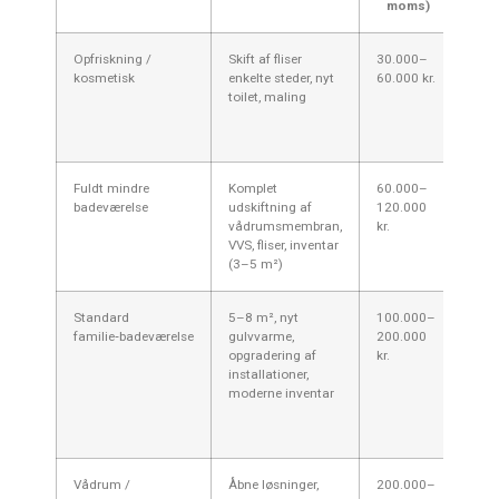
moms)
Opfriskning /
Skift af fliser
30.000–
God 
kosmetisk
enkelte steder, nyt
60.000 kr.
inst
toilet, maling
orde
leve
lok
Fuldt mindre
Komplet
60.000–
Typi
badeværelse
udskiftning af
120.000
rækk
vådrumsmembran,
kr.
lejl
VVS, fliser, inventar
(3–5 m²)
Standard
5–8 m², nyt
100.000–
Almi
familie‑badeværelse
gulvvarme,
200.000
vill
opgradering af
kr.
hån
installationer,
Silk
moderne inventar
give
kon
prise
Vådrum /
Åbne løsninger,
200.000–
Høje