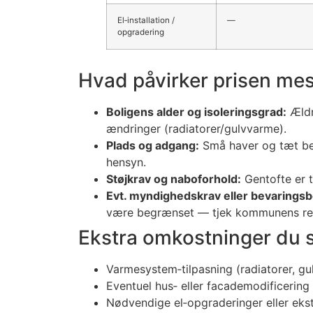
El‑installation /
—
opgradering
Hvad påvirker prisen mes
Boligens alder og isoleringsgrad:
Ældr
ændringer (radiatorer/gulvvarme).
Plads og adgang:
Små haver og tæt beb
hensyn.
Støjkrav og naboforhold:
Gentofte er t
Evt. myndighedskrav eller bevarings
være begrænset — tjek kommunens regle
Ekstra omkostninger du 
Varmesystem‑tilpasning (radiatorer, g
Eventuel hus‑ eller facademodificering
Nødvendige el‑opgraderinger eller ekst