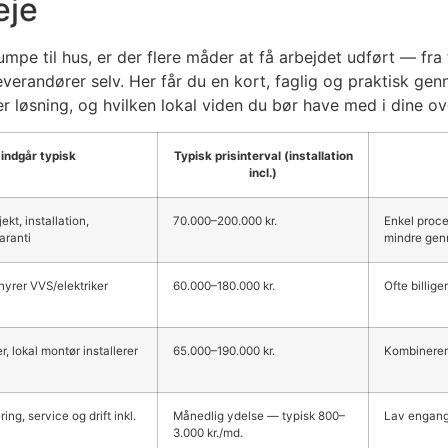
eje
pe til hus, er der flere måder at få arbejdet udført — fra 
everandører selv. Her får du en kort, faglig og praktisk g
er løsning, og hvilken lokal viden du bør have med i dine ov
indgår typisk
Typisk prisinterval (installation
incl.)
kt, installation,
70.000–200.000 kr.
Enkel proce
aranti
mindre gen
yrer VVS/elektriker
60.000–180.000 kr.
Ofte billige
, lokal montør installerer
65.000–190.000 kr.
Kombinerer
ing, service og drift inkl.
Månedlig ydelse — typisk 800–
Lav engangs
3.000 kr./md.