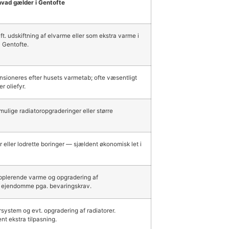
ad gælder i Gentofte
ift. udskiftning af elvarme eller som ekstra varme i
i Gentofte.
nsioneres efter husets varmetab; ofte væsentligt
r oliefyr.
 mulige radiatoropgraderinger eller større
er eller lodrette boringer — sjældent økonomisk let i
upplerende varme og opgradering af
ke ejendomme pga. bevaringskrav.
rsystem og evt. opgradering af radiatorer.
t ekstra tilpasning.