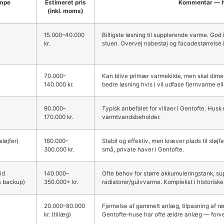
mpe
Estimeret pris
Kommentar — hv
(inkl. moms)
15.000–40.000
Billigste løsning til supplerende varme. God 
kr.
stuen. Overvej nabestøj og facadestørrelse 
70.000–
Kan blive primær varmekilde, men skal dime
140.000 kr.
bedre løsning hvis I vil udfase fjernvarme elle
90.000–
Typisk anbefalet for villaer i Gentofte. Husk
170.000 kr.
varmtvandsbeholder.
løjfer)
160.000–
Stabil og effektiv, men kræver plads til sløjf
300.000 kr.
små, private haver i Gentofte.
id
140.000–
Ofte behov for større akkumuleringstank, s
s backup)
350.000+ kr.
radiatorer/gulvvarme. Komplekst i historis
20.000–80.000
Fjernelse af gammelt anlæg, tilpasning af rø
kr. (tillæg)
Gentofte-huse har ofte ældre anlæg — forven