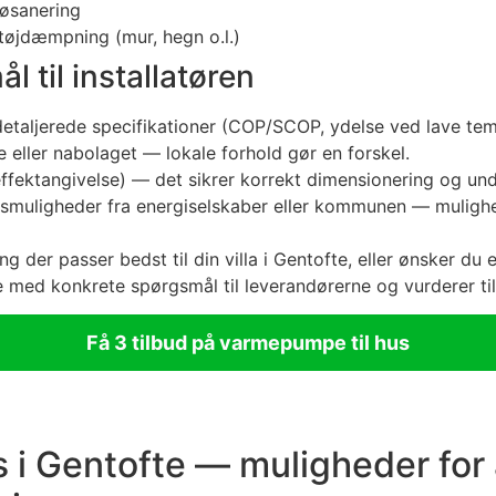
jøsanering
støjdæmpning (mur, hegn o.l.)
 til installatøren
 detaljerede specifikationer (COP/SCOP, ydelse ved lave tem
 eller nabolaget — lokale forhold gør en forskel.
fektangivelse) — det sikrer korrekt dimensionering og und
ingsmuligheder fra energiselskaber eller kommunen — muligh
ing der passer bedst til din villa i Gentofte, eller ønsker d
ere med konkrete spørgsmål til leverandørerne og vurderer ti
Få 3 tilbud på varmepumpe til hus
 i Gentofte — muligheder for 