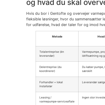
og hvad du skal overv
Hvis du bor i Gentofte og overvejer varmepum
fleksible løsninger, hvor du sammensætter l
for udførelse, hvad der taler for og imod hv
Metode
Hvad 
Totalentreprise (én
Varmepumpe, proje
leverandør)
idriftsætning og g
Delentreprise (du
Du køber pumpe, h
koordinerer)
særskilt
Forhandler + lokal
Leverandør sælger
installatør
Leasing /
Ingen stor invester
varmepumpe‑serviceaftale