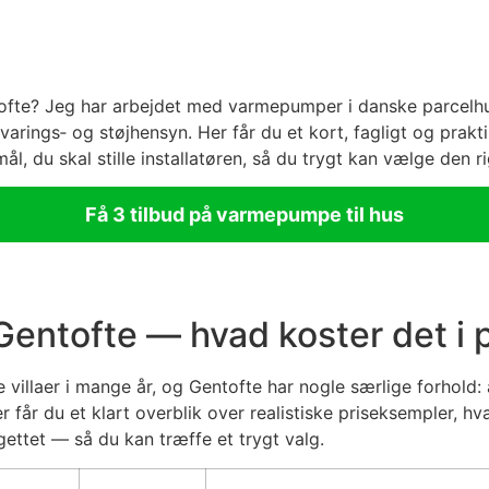
ntofte? Jeg har arbejdet med varmepumper i danske parcelh
arings‑ og støjhensyn. Her får du et kort, fagligt og prakti
, du skal stille installatøren, så du trygt kan vælge den ri
Få 3 tilbud på varmepumpe til hus
Gentofte — hvad koster det i 
llaer i mange år, og Gentofte har nogle særlige forhold: æl
er får du et klart overblik over realistiske priseksempler, h
ettet — så du kan træffe et trygt valg.