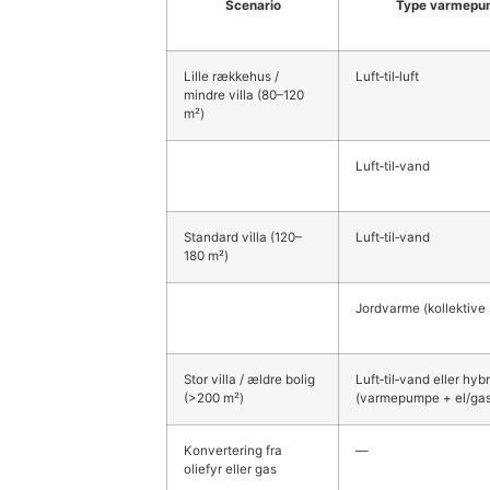
Scenario
Type varmepu
Lille rækkehus /
Luft‑til‑luft
mindre villa (80–120
m²)
Luft‑til‑vand
Standard villa (120–
Luft‑til‑vand
180 m²)
Jordvarme (kollektive s
Stor villa / ældre bolig
Luft‑til‑vand eller hybr
(>200 m²)
(varmepumpe + el/ga
Konvertering fra
—
oliefyr eller gas