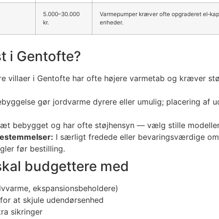
5.000–30.000
Varmepumper kræver ofte opgraderet el‑kapac
kr.
enheder.
t i Gentofte?
e villaer i Gentofte har ofte højere varmetab og kræver s
yggelse gør jordvarme dyrere eller umulig; placering af 
æt bebygget og har ofte støjhensyn — vælg stille modeller
bestemmelser:
I særligt fredede eller bevaringsværdige om
r før bestilling.
skal budgettere med
ulvvarme, ekspansionsbeholdere)
 for at skjule udendørsenhed
ra sikringer