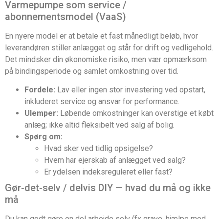
Varmepumpe som service /
abonnementsmodel (VaaS)
En nyere model er at betale et fast månedligt beløb, hvor
leverandøren stiller anlægget og står for drift og vedligehold.
Det mindsker din økonomiske risiko, men vær opmærksom
på bindingsperiode og samlet omkostning over tid.
Fordele:
Lav eller ingen stor investering ved opstart,
inkluderet service og ansvar for performance.
Ulemper:
Løbende omkostninger kan overstige et købt
anlæg; ikke altid fleksibelt ved salg af bolig.
Spørg om:
Hvad sker ved tidlig opsigelse?
Hvem har ejerskab af anlægget ved salg?
Er ydelsen indeksreguleret eller fast?
Gør‑det‑selv / delvis DIY — hvad du må og ikke
må
Du kan godt gøre en del arbejde selv (fx grave, hjælpe med