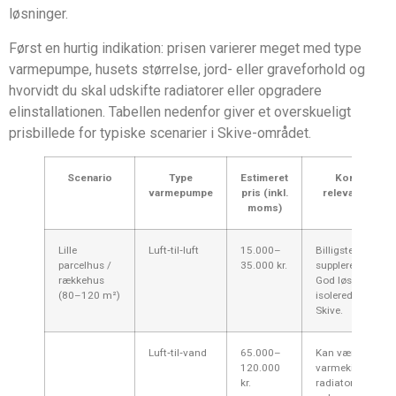
løsninger.
Først en hurtig indikation: prisen varierer meget med type
varmepumpe, husets størrelse, jord- eller graveforhold og
hvorvidt du skal udskifte radiatorer eller opgradere
elinstallationen. Tabellen nedenfor giver et overskueligt
prisbillede for typiske scenarier i Skive-området.
Scenario
Type
Estimeret
Kommentar
varmepumpe
pris (inkl.
relevans for S
moms)
Lille
Luft‑til‑luft
15.000–
Billigste valg til
parcelhus /
35.000 kr.
supplerende var
rækkehus
God løsning i go
(80–120 m²)
isolerede boliger 
Skive.
Luft‑til‑vand
65.000–
Kan være primær
120.000
varmekilde ved
kr.
radiatorer eller