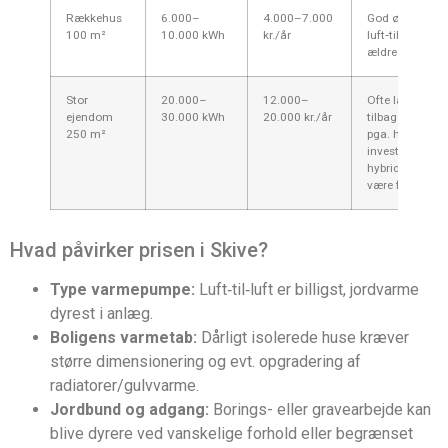
Rækkehus
6.000–
4.000–7.000
God økonomi f
100 m²
10.000 kWh
kr./år
luft‑til‑vand vs
ældre elvarme.
Stor
20.000–
12.000–
Ofte længere
ejendom
30.000 kWh
20.000 kr./år
tilbagebetaling
250 m²
pga. høj
investering;
hybridløsning 
være fornuftig.
Hvad påvirker prisen i Skive?
Type varmepumpe:
Luft‑til‑luft er billigst, jordvarme
dyrest i anlæg.
Boligens varmetab:
Dårligt isolerede huse kræver
større dimensionering og evt. opgradering af
radiatorer/gulvvarme.
Jordbund og adgang:
Borings- eller gravearbejde kan
blive dyrere ved vanskelige forhold eller begrænset