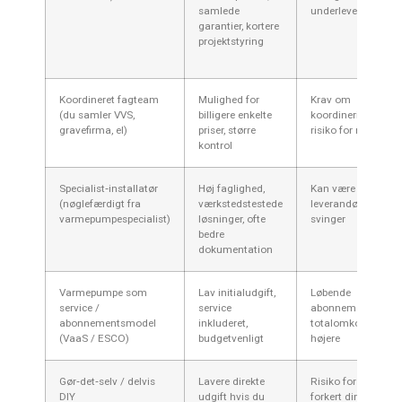
samlede
underleverandører
garantier, kortere
projektstyring
Koordineret fagteam
Mulighed for
Krav om
(du samler VVS,
billigere enkelte
koordineringskomp
gravefirma, el)
priser, større
risiko for misforstå
kontrol
Specialist‑installatør
Høj faglighed,
Kan være begræns
(nøglefærdigt fra
værkstedstestede
leverandørvalg; pri
varmepumpespecialist)
løsninger, ofte
svinger
bedre
dokumentation
Varmepumpe som
Lav initialudgift,
Løbende
service /
service
abonnementsomko
abonnementsmodel
inkluderet,
totalomkostning ka
(VaaS / ESCO)
budgetvenligt
højere
Gør‑det‑selv / delvis
Lavere direkte
Risiko for garantita
DIY
udgift hvis du
forkert dimensione