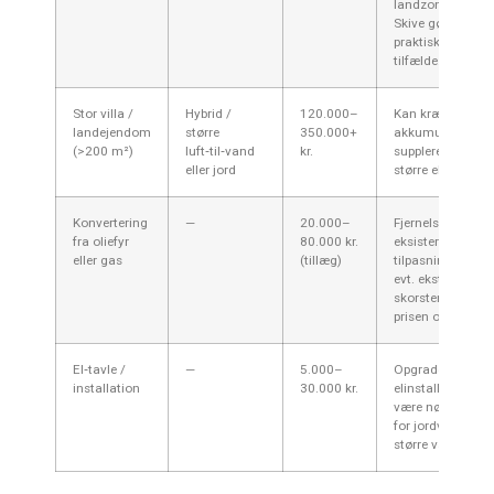
landzoner omkri
Skive gør jordva
praktisk i mange
tilfælde.
Stor villa /
Hybrid /
120.000–
Kan kræve
landejendom
større
350.000+
akkumuleringsta
(>200 m²)
luft‑til‑vand
kr.
supplerende var
eller jord
større el‑opgrade
Konvertering
—
20.000–
Fjernelse af
fra oliefyr
80.000 kr.
eksisterende anl
eller gas
(tillæg)
tilpasning af rør
evt. ekstra arbej
skorsten/aftræk 
prisen op.
El‑tavle /
—
5.000–
Opgradering af
installation
30.000 kr.
elinstallation ka
være nødvendig,
for jordvarme og
større varmepum