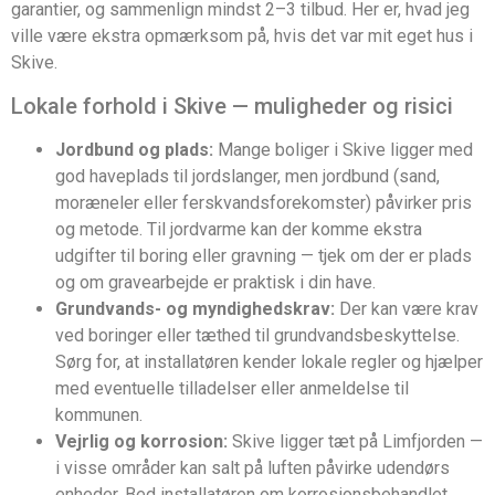
garantier, og sammenlign mindst 2–3 tilbud. Her er, hvad jeg
ville være ekstra opmærksom på, hvis det var mit eget hus i
Skive.
Lokale forhold i Skive — muligheder og risici
Jordbund og plads:
Mange boliger i Skive ligger med
god haveplads til jordslanger, men jordbund (sand,
moræneler eller ferskvandsforekomster) påvirker pris
og metode. Til jordvarme kan der komme ekstra
udgifter til boring eller gravning — tjek om der er plads
og om gravearbejde er praktisk i din have.
Grundvands- og myndighedskrav:
Der kan være krav
ved boringer eller tæthed til grundvandsbeskyttelse.
Sørg for, at installatøren kender lokale regler og hjælper
med eventuelle tilladelser eller anmeldelse til
kommunen.
Vejrlig og korrosion:
Skive ligger tæt på Limfjorden —
i visse områder kan salt på luften påvirke udendørs
enheder. Bed installatøren om korrosionsbehandlet