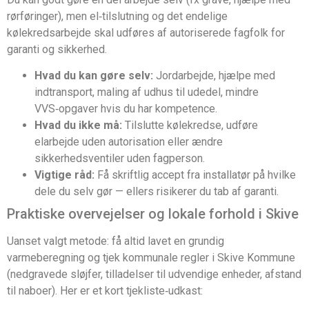
rørføringer), men el‑tilslutning og det endelige
kølekredsarbejde skal udføres af autoriserede fagfolk for
garanti og sikkerhed.
Hvad du kan gøre selv:
Jordarbejde, hjælpe med
indtransport, maling af udhus til udedel, mindre
VVS‑opgaver hvis du har kompetence.
Hvad du ikke må:
Tilslutte kølekredse, udføre
elarbejde uden autorisation eller ændre
sikkerhedsventiler uden fagperson.
Vigtige råd:
Få skriftlig accept fra installatør på hvilke
dele du selv gør — ellers risikerer du tab af garanti.
Praktiske overvejelser og lokale forhold i Skive
Uanset valgt metode: få altid lavet en grundig
varmeberegning og tjek kommunale regler i Skive Kommune
(nedgravede sløjfer, tilladelser til udvendige enheder, afstand
til naboer). Her er et kort tjekliste‑udkast: