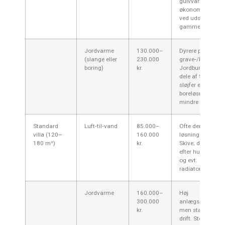
gulvvarme; ofte 
økonomi i Skive,
ved udskiftning a
gammelt oliefyr.
Jordvarme
130.000–
Dyrere pga.
(slange eller
230.000
grave‑/boringsar
boring)
kr.
Jordbundsforhol
dele af Skive kan
sløjfer eller
boreløsning mere
mindre fordelagt
Standard
Luft‑til‑vand
85.000–
Ofte den mest br
villa (120–
160.000
løsning for villaer
180 m²)
kr.
Skive; dimension
efter husets var
og evt.
radiatoropgrader
Jordvarme
160.000–
Høj
300.000
anlægsomkostni
kr.
men stabil og eff
drift. Stort udeare