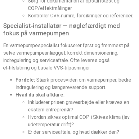
Sørg for dokumentation af opstartstest og
COP/effektmålinger.
Kontroller CVR‑numre, forsikringer og referencer.
Specialist‑installatør — nøglefærdigt med
fokus på varmepumpen
En varmepumpespecialist fokuserer først og fremmest på
selve varmepumpeanlægget: korrekt dimensionering,
indregulering og serviceaftale. Ofte leveres også
el‑tilslutning og basale VVS‑tilpasninger.
Fordele:
Stærk procesviden om varmepumper, bedre
indregulering og længerevarende support.
Hvad du skal afklare:
Inkluderer prisen gravearbejde eller kræves en
ekstern entreprenør?
Hvordan sikres optimal COP i Skives klima (lav
udetemperatur drift)?
Er der serviceaftale, og hvad dækker den?