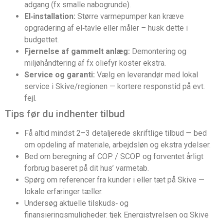
adgang (fx smalle nabogrunde).
El‑installation:
Større varmepumper kan kræve
opgradering af el‑tavle eller måler – husk dette i
budgettet.
Fjernelse af gammelt anlæg:
Demontering og
miljøhåndtering af fx oliefyr koster ekstra.
Service og garanti:
Vælg en leverandør med lokal
service i Skive/regionen — kortere responstid på evt.
fejl.
Tips før du indhenter tilbud
Få altid mindst 2–3 detaljerede skriftlige tilbud — bed
om opdeling af materiale, arbejdsløn og ekstra ydelser.
Bed om beregning af COP / SCOP og forventet årligt
forbrug baseret på dit hus’ varmetab.
Spørg om referencer fra kunder i eller tæt på Skive —
lokale erfaringer tæller.
Undersøg aktuelle tilskuds‑ og
finansieringsmuligheder: tjek Energistyrelsen og Skive