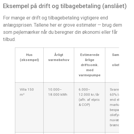
Eksempel på drift og tilbagebetaling (anslået)
For mange er drift og tilbagebetaling vigtigere end
anlægsprisen. Tallene her er grove estimater — brug dem
som pejlemærker når du beregner din økonomi eller får
tilbud.
Hus
Årligt
Estimerede
Sammenligni
(eksempel)
varmebehov
årlige
med
driftsomk.
oliefyr/elva
med
varmepumpe
Villa 150
10.000–
6.000–
Svarer ofte til 
m²
18.000 kWh
12.000 kr./år
60% lavere om
(afh. af elpris
end elvarme;
& COP)
markant
besparelse ift.
oliefyr ved
nuværende
brændstofpriser