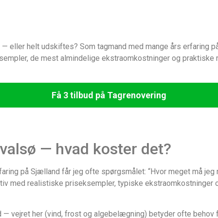
 — eller helt udskiftes? Som tagmand med mange års erfaring på 
iseksempler, de mest almindelige ekstraomkostninger og praktiske
Få 3 tilbud på Tagrenovering
Hvalsø — hvad koster det?
ng på Sjælland får jeg ofte spørgsmålet: “Hvor meget må jeg reg
ktiv med realistiske priseksempler, typiske ekstraomkostninger 
— vejret her (vind, frost og algebelægning) betyder ofte behov f