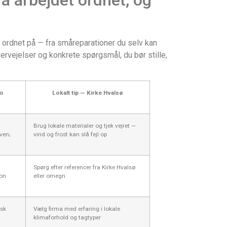
 ordnet på — fra småreparationer du selv kan
vervejelser og konkrete spørgsmål, du bør stille,
ko
Lokalt tip — Kirke Hvalsø
Brug lokale materialer og tjek vejret —
ven;
vind og frost kan slå fejl op
Spørg efter referencer fra Kirke Hvalsø
son
eller omegn
usk
Vælg firma med erfaring i lokale
klimaforhold og tagtyper