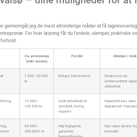
Her gennemgår jeg de mest almindelige måder at få tagrenovering
gentreprenør. For hver løsning får du fordele, ulemper, praktiske o
 forhold.
Ca. prisniveau
Fordel
Ulempe / risi
(inkl. moms)
 af
1.000–20.000
Billigst, fuld kontrol
Risiko hvis du
kr.
undervurderer opga
sikkerhed
iftning,
10.000–
Godt kendskab til
Kapacitet kan være
100.000 kr.
området, hurtig
begrænset i højsæ
respons
rtag,
50.000–
Høj faglighed,
Kan være dyrere; h
tioner
300.000+ kr.
garantier,
kontrakt
fagcertificering