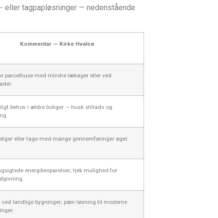
al- eller tagpapløsninger — nedenstående
Kommentar — Kirke Hvalsø
or parcelhuse med mindre lækager eller ved
ader.
igt behov i ældre boliger — husk stillads og
ng.
oliger eller tage med mange gennemføringer øger
ngsigtede energibesparelser; tjek mulighed for
dgivning.
 ved landlige bygninger; pæn løsning til moderne
nger.