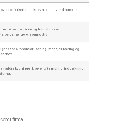
over for forkert fald; kræver god afvandingsplan i
.
mer på ældre gårde og fritidshuse —
starbejde, længere leveringstid.
ighed for økonomisk løsning, men tjek bæring og
nsbehov.
e i ældre bygninger kræver ofte muring, inddækning
ikring.
ceret firma.