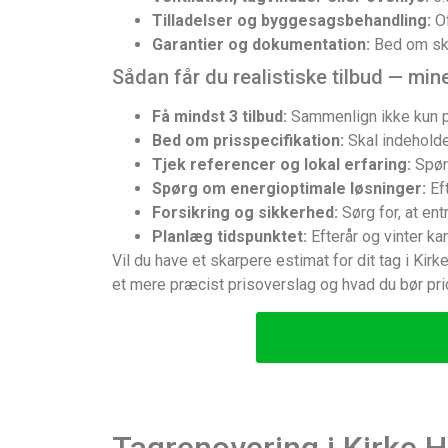
Tilladelser og byggesagsbehandling:
Of
Garantier og dokumentation:
Bed om skri
Sådan får du realistiske tilbud — min
Få mindst 3 tilbud:
Sammenlign ikke kun pr
Bed om prisspecifikation:
Skal indeholde
Tjek referencer og lokal erfaring:
Spørg
Spørg om energioptimale løsninger:
Eft
Forsikring og sikkerhed:
Sørg for, at ent
Planlæg tidspunktet:
Efterår og vinter ka
Vil du have et skarpere estimat for dit tag i Kir
et mere præcist prisoverslag og hvad du bør prio
Tagrenovering i Kirke H