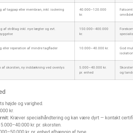
g af tagpap eller membran, inkl. isolering
40.000–120.000
Følsomt 
kr.
området
af stråtag inkl. nye lægter og evt.
150.000–400.000
Forekom
byggelse
kr.
speciali
g eller reperation af mindre tagflader
10.000–40.000 kr.
God mul
isolatio
 af skorsten, ny inddækning ved ovenlys
5.000–40.000 kr.
Skorsten
pr. enhed
og tands
ed
ts højde og varighed.
000 kr.
nit:
Kræver specialhåndtering og kan være dyrt — kontakt certifi
5.000–40.000 kr. pr. skorsten.
000–50.000 kr. pr. enhed afhængig af type.