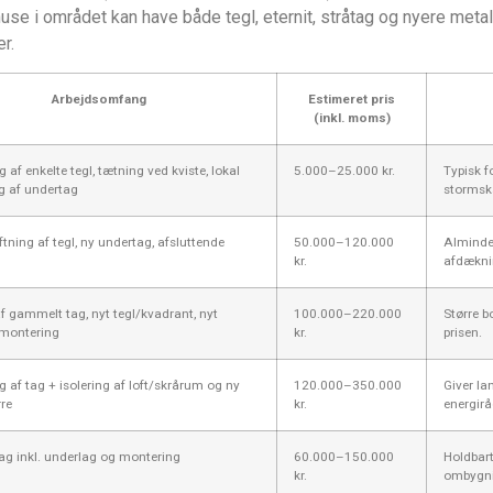
se i området kan have både tegl, eternit, stråtag og nyere met
r.
Arbejdsomfang
Estimeret pris
(inkl. moms)
 af enkelte tegl, tætning ved kviste, lokal
5.000–25.000 kr.
Typisk f
g af undertag
stormsk
ftning af tegl, ny undertag, afsluttende
50.000–120.000
Almindel
kr.
afdækni
af gammelt tag, nyt tegl/kvadrant, nyt
100.000–220.000
Større b
 montering
kr.
prisen.
g af tag + isolering af loft/skrårum og ny
120.000–350.000
Giver la
re
kr.
energirå
ag inkl. underlag og montering
60.000–150.000
Holdbart
kr.
ombygni