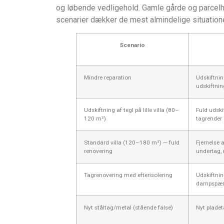
og løbende vedligehold. Gamle gårde og parcelhu
scenarier dækker de mest almindelige situatione
Scenario
Mindre reparation
Udskiftning
udskiftnin
Udskiftning af tegl på lille villa (80–
Fuld udski
120 m²)
tagrender
Standard villa (120–180 m²) — fuld
Fjernelse 
renovering
undertag,
Tagrenovering med efterisolering
Udskiftnin
dampspær
Nyt ståltag/metal (stående false)
Nyt pladet