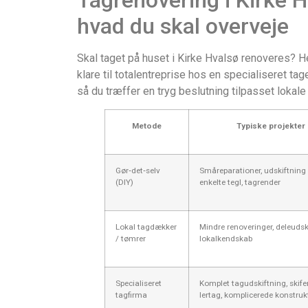
hvad du skal overveje
Skal taget på huset i Kirke Hvalsø renoveres? 
klare til totalentreprise hos en specialiseret ta
så du træffer en tryg beslutning tilpasset lokale
Metode
Typiske projekter
Gør‑det‑selv
Småreparationer, udskiftning
(DIY)
enkelte tegl, tagrender
Lokal tagdækker
Mindre renoveringer, deleudsk
/ tømrer
lokalkendskab
Specialiseret
Komplet tagudskiftning, skife
tagfirma
lertag, komplicerede konstruk