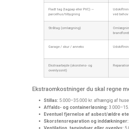
Fladt tag (tagpap eller PVC) —
Udskiftnin
parcelhus/tilbygning
ved behov
Stråtag (omlægning)
Omlægning 
brandfore
Garage / skur / anneks
Udskiftnin
Ekstraarbejde (skorstens- og
Reparation
ovenlyssnit)
Ekstraomkostninger du skal regne m
Stillas:
5.000–35.000 kr. afhængig af huse
Affalds- og containerløsning:
3.000–15.
Eventuel fjernelse af asbest/ældre eter
Skorstensreparation og inddækninger:
Ventilation, tagvinduer eller ovenlys:
5.