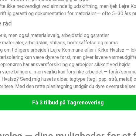
te ikke nødvendigt ved almindelig udskiftning, men tjek Lejre 
ftlig garanti og dokumentation for materialer — ofte 5–30 års p
e råd
is, men også materialevalg, arbejdstid og garantier.
 materialer, arbejdsløn, stillads, bortskaffelse og moms.
 om tidligere arbejde i Lejre Kommune eller i Kirke Hvalsø — lo
erisolering kan være dyrere først, men giver lavere varmeudgifte
reprenøren har ansvarsforsikring og arbejder sikkert ved højde.
n være billigere, men vejrlig kan forsinke arbejdet — forår/somm
ke Hvalsø? Send mig husets alder, tagtype (tegl, pap, strå, metal
ritere. Med den rette planlægning undgår du dyre overraskelser o
Få 3 tilbud på Tagrenovering
valsø — dine muligheder for at f