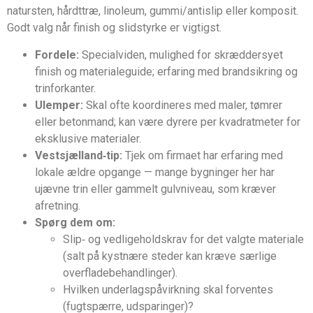
natursten, hårdttræ, linoleum, gummi/antislip eller komposit.
Godt valg når finish og slidstyrke er vigtigst.
Fordele:
Specialviden, mulighed for skræddersyet
finish og materialeguide; erfaring med brandsikring og
trinforkanter.
Ulemper:
Skal ofte koordineres med maler, tømrer
eller betonmand; kan være dyrere per kvadratmeter for
eksklusive materialer.
Vestsjælland‑tip:
Tjek om firmaet har erfaring med
lokale ældre opgange — mange bygninger her har
ujævne trin eller gammelt gulvniveau, som kræver
afretning.
Spørg dem om:
Slip‑ og vedligeholdskrav for det valgte materiale
(salt på kystnære steder kan kræve særlige
overfladebehandlinger).
Hvilken underlagspåvirkning skal forventes
(fugtspærre, udsparinger)?