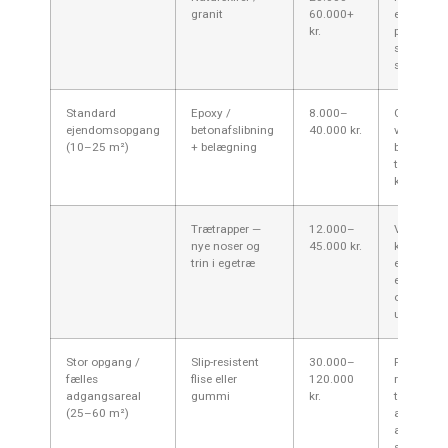
granit
60.000+
eksklusivt
kr.
prisen op 
skråsnit 
specialafs
Standard
Epoxy /
8.000–
Godt til s
ejendomsopgang
betonafslibning
40.000 kr.
ved grove
(10–25 m²)
+ belægning
betontrin;
tørretid 
kræver st
Trætrapper —
12.000–
Varme og 
nye noser og
45.000 kr.
kræver
trin i egetræ
efterbeha
eventuel
opstramni
underkons
Stor opgang /
Slip-resistent
30.000–
Flere trap
fælles
flise eller
120.000
repos = hø
adgangsareal
gummi
kr.
timeforbr
(25–60 m²)
adgang o
affaldshå
spiller ind.