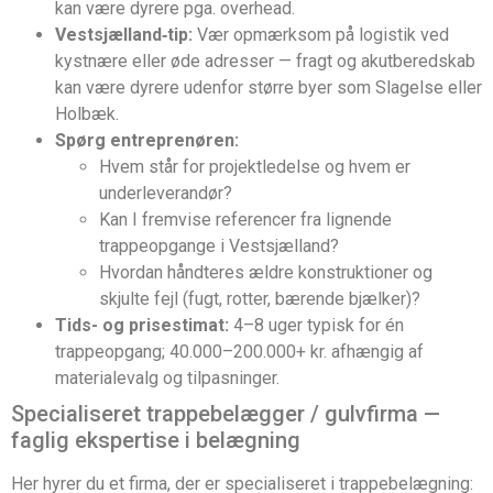
kan være dyrere pga. overhead.
Vestsjælland‑tip:
Vær opmærksom på logistik ved
kystnære eller øde adresser — fragt og akutberedskab
kan være dyrere udenfor større byer som Slagelse eller
Holbæk.
Spørg entreprenøren:
Hvem står for projektledelse og hvem er
underleverandør?
Kan I fremvise referencer fra lignende
trappeopgange i Vestsjælland?
Hvordan håndteres ældre konstruktioner og
skjulte fejl (fugt, rotter, bærende bjælker)?
Tids- og prisestimat:
4–8 uger typisk for én
trappeopgang; 40.000–200.000+ kr. afhængig af
materialevalg og tilpasninger.
Specialiseret trappebelægger / gulvfirma —
faglig ekspertise i belægning
Her hyrer du et firma, der er specialiseret i trappebelægning: