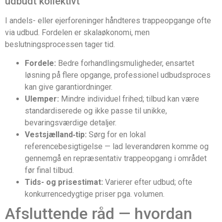
udbudt kollektivt
I andels- eller ejerforeninger håndteres trappeopgange ofte
via udbud. Fordelen er skalaøkonomi, men
beslutningsprocessen tager tid.
Fordele:
Bedre forhandlingsmuligheder, ensartet
løsning på flere opgange, professionel udbudsproces
kan give garantiordninger.
Ulemper:
Mindre individuel frihed; tilbud kan være
standardiserede og ikke passe til unikke,
bevaringsværdige detaljer.
Vestsjælland‑tip:
Sørg for en lokal
referencebesigtigelse — lad leverandøren komme og
gennemgå en repræsentativ trappeopgang i området
før final tilbud.
Tids- og prisestimat:
Varierer efter udbud; ofte
konkurrencedygtige priser pga. volumen.
Afsluttende råd — hvordan