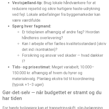
Vestsjælland‑tip:
Brug lokale håndværkere for at
reducere rejsetid og sikre hurtigere haste‑udrykning
ved fejl. Lokale anbefalinger fra byggemarkeder kan
være værdifulde.
Spørg hver fagmand:
Er tidsplanen afhængig af andre fag? Hvordan
håndteres overlevering?
Kan I arbejde efter fælles kvalitetsstandard (skriv
det ind i kontrakten)?
Forsikring og ansvar ved skader — hvad dækker
I?
Tids- og prisestimat:
Meget variabelt; 10.000–
150.000 kr. afhængig af hvem du hyrer og
materialevalg. Planlæg ekstra tid til koordinering
(typisk +1–3 uger).
Gør‑det‑selv — når budgettet er stramt og du
har tiden
For handy boligejere kan et trappetrinsskift, slip‑belægning