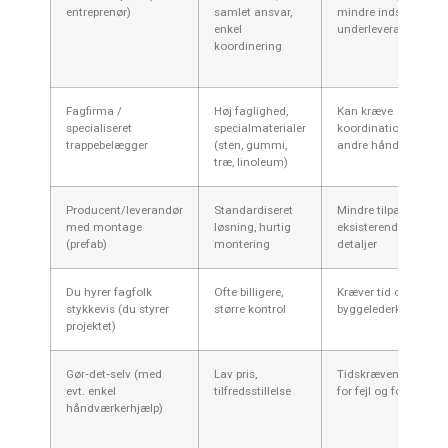
entreprenør)
samlet ansvar,
mindre indsigt i
enkel
underleverandører
koordinering
Fagfirma /
Høj faglighed,
Kan kræve
specialiseret
specialmaterialer
koordination med
trappebelægger
(sten, gummi,
andre håndværkere
træ, linoleum)
Producent/leverandør
Standardiseret
Mindre tilpasning til
med montage
løsning, hurtig
eksisterende borgerl
(prefab)
montering
detaljer
Du hyrer fagfolk
Ofte billigere,
Kræver tid og
stykkevis (du styrer
større kontrol
byggelederkompeten
projektet)
Gør‑det‑selv (med
Lav pris,
Tidskrævende, risiko
evt. enkel
tilfredsstillelse
for fejl og forsinkels
håndværkerhjælp)