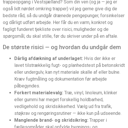
trappeopgang i Vestsjælland? Som din ven (og ja — jeg er
også lidt nørdet omkring trapper) vil jeg gerne give dig de
bedste råd, så du undgår drænede pengepunger, forsinkelser
og dårligt udført arbejde. Her får du en varm, konkret og
fagligt funderet tjekliste over risici, muligheder og de
spørgsmål, du skal stille, før du skriver under på en aftale.
De største risici — og hvordan du undgår dem
Dårlig afdækning af underlaget:
Hvis der ikke er
lavet tilstrækkelig fugt- og planhedstest på betonskridt
eller undergulv, kan nyt materiale skalle af eller bulne.
Kræv fugtmåling og dokumentation før arbejde
påbegyndes.
Forkert materialevalg:
Træ, vinyl, linoleum, klinker
eller gummi har meget forskellig holdbarhed,
vedligehold og skridsikkerhed. Vælg ud fra trafik,
støjkrav og rengøringsrutiner — ikke kun på udseende.
Manglende brand- og skridsikring:
Trapper i
fællesområder skal opfylde bygnings- og