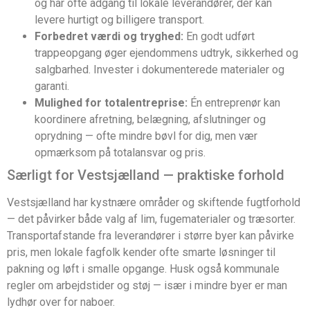
og har ofte adgang til lokale leverandører, der kan
levere hurtigt og billigere transport.
Forbedret værdi og tryghed:
En godt udført
trappeopgang øger ejendommens udtryk, sikkerhed og
salgbarhed. Invester i dokumenterede materialer og
garanti.
Mulighed for totalentreprise:
Én entreprenør kan
koordinere afretning, belægning, afslutninger og
oprydning — ofte mindre bøvl for dig, men vær
opmærksom på totalansvar og pris.
Særligt for Vestsjælland — praktiske forhold
Vestsjælland har kystnære områder og skiftende fugtforhold
— det påvirker både valg af lim, fugematerialer og træsorter.
Transportafstande fra leverandører i større byer kan påvirke
pris, men lokale fagfolk kender ofte smarte løsninger til
pakning og løft i smalle opgange. Husk også kommunale
regler om arbejdstider og støj — især i mindre byer er man
lydhør over for naboer.