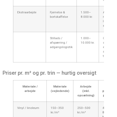
Ekstraarbejde
Fjernelse &
1.500–
Afhænger
bortskaffelse
8.000 kr.
mængde, 
løft og
elevatora
Stillads /
1.000–
Ofte nødv
afspærring /
10.000 kr.
større op
adgangslogistik
eller ved
afspærrin
trapper i dr
Priser pr. m² og pr. trin — hurtig oversigt
Materiale /
Materiale
Arbejde
Total
arbejde
(vejledende)
(inkl.
pr. m² /
opsætning)
pr. trin
Vinyl / linoleum
150–350
250–500
400–
kr./m²
kr./m²
850
kr./m²