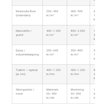
Keramiske fliser
200–450
400–900
600–
(indendørs)
kr./m²
kr./m²
1.350
kr./m²
Naturskifer /
400–1.200
800–2.000
1.200–
granit
kr./m²
kr./m²
3.200
kr./m²
Epoxy /
200–600
300–800
500–
industribelægning
kr./m²
kr./m²
1.400
kr./m²
Trætrin — egetræ
400–1.200
400–1.200
800–
(pr. trin)
kr./trin
kr./trin
2.400
kr./trin
Sikringslister /
Materiale
Montering
100–
noser
50–300
50–300
600
kr./stk.
kr./stk.
kr./stk.