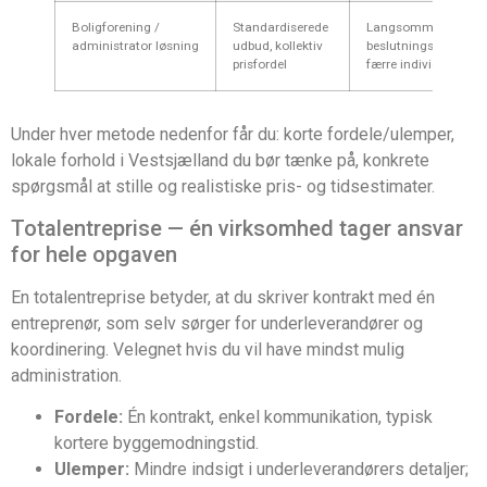
Boligforening /
Standardiserede
Langsommere
administrator løsning
udbud, kollektiv
beslutningsproces,
prisfordel
færre individuelle va
Under hver metode nedenfor får du: korte fordele/ulemper,
lokale forhold i Vestsjælland du bør tænke på, konkrete
spørgsmål at stille og realistiske pris- og tidsestimater.
Totalentreprise — én virksomhed tager ansvar
for hele opgaven
En totalentreprise betyder, at du skriver kontrakt med én
entreprenør, som selv sørger for underleverandører og
koordinering. Velegnet hvis du vil have mindst mulig
administration.
Fordele:
Én kontrakt, enkel kommunikation, typisk
kortere byggemodningstid.
Ulemper:
Mindre indsigt i underleverandørers detaljer;