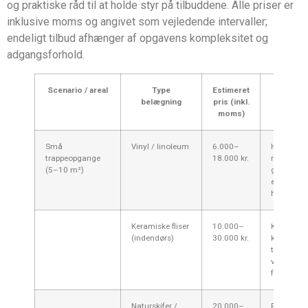
og praktiske råd til at holde styr på tilbuddene. Alle priser er
inklusive moms og angivet som vejledende intervaller;
endeligt tilbud afhænger af opgavens kompleksitet og
adgangsforhold.
Scenario / areal
Type
Estimeret
Bemærkn
belægning
pris (inkl.
lokal 
moms)
(Vestsj
Små
Vinyl / linoleum
6.000–
Hurtigt ar
trappeopgange
18.000 kr.
materiale
(5–10 m²)
god løsnin
ejendom
høj slidta
Keramiske fliser
10.000–
Koster me
(indendørs)
30.000 kr.
kappning 
tilpasning
velegnet 
frekvent b
Naturskifer /
20.000–
Robust o