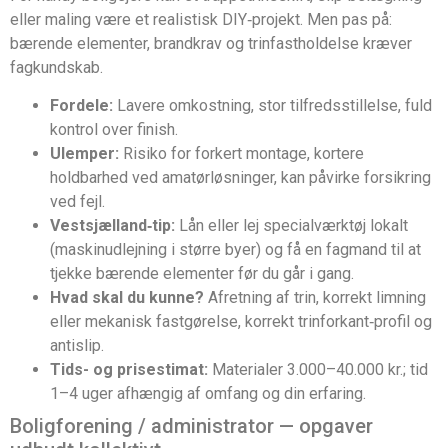
eller maling være et realistisk DIY‑projekt. Men pas på:
bærende elementer, brandkrav og trinfastholdelse kræver
fagkundskab.
Fordele:
Lavere omkostning, stor tilfredsstillelse, fuld
kontrol over finish.
Ulemper:
Risiko for forkert montage, kortere
holdbarhed ved amatørløsninger, kan påvirke forsikring
ved fejl.
Vestsjælland‑tip:
Lån eller lej specialværktøj lokalt
(maskinudlejning i større byer) og få en fagmand til at
tjekke bærende elementer før du går i gang.
Hvad skal du kunne?
Afretning af trin, korrekt limning
eller mekanisk fastgørelse, korrekt trinforkant‑profil og
antislip.
Tids- og prisestimat:
Materialer 3.000–40.000 kr.; tid
1–4 uger afhængig af omfang og din erfaring.
Boligforening / administrator — opgaver