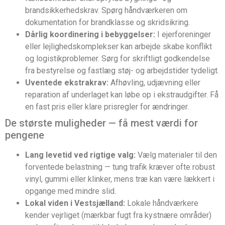
brandsikkerhedskrav. Spørg håndværkeren om
dokumentation for brandklasse og skridsikring.
Dårlig koordinering i bebyggelser:
I ejerforeninger
eller lejlighedskomplekser kan arbejde skabe konflikt
og logistikproblemer. Sørg for skriftligt godkendelse
fra bestyrelse og fastlæg støj- og arbejdstider tydeligt.
Uventede ekstrakrav:
Afhøvling, udjævning eller
reparation af underlaget kan løbe op i ekstraudgifter. Få
en fast pris eller klare prisregler for ændringer.
De største muligheder — få mest værdi for
pengene
Lang levetid ved rigtige valg:
Vælg materialer til den
forventede belastning — tung trafik kræver ofte robust
vinyl, gummi eller klinker, mens træ kan være lækkert i
opgange med mindre slid.
Lokal viden i Vestsjælland:
Lokale håndværkere
kender vejrliget (mærkbar fugt fra kystnære områder)