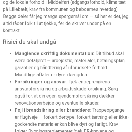
og de lokale forhold i Middelfart (adgangsforhold, klima tæt
på Lillebælt, krav fra kommunen og beboernes hverdag).
Begge deler får jeg mange spørgsmål om — så her er det, jeg
altid råder folk til at tjekke, før de skriver under på en
kontrakt.
Risici du skal undgå
Manglende skriftlig dokumentation:
Dit tilbud skal
være detaljeret — arbejdstid, materialer, betalingsplan,
garantier og håndtering af uforudsete forhold.
Mundtlige aftaler er dyre i længden.
Forsikringer og ansvar:
Tjek entreprenørens
ansvarsforsikring og arbejdsskadeforsikring. Sørg
også for, at din egen ejendomsforsikring dækker
renovationsarbejde og eventuelle skader.
Fejl i brandsikring eller branddøre:
Trappeopgange
er flugtveje — forkert dørtype, forkert tætning eller ikke-
godkendte materialer kan blive dyrt og farligt. Krav
følger Bygningsreglementet (tjek BR‑kravene og