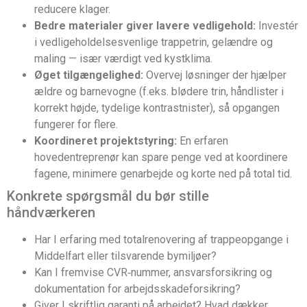
reducere klager.
Bedre materialer giver lavere vedligehold:
Investér
i vedligeholdelsesvenlige trappetrin, gelændre og
maling — især værdigt ved kystklima.
Øget tilgængelighed:
Overvej løsninger der hjælper
ældre og barnevogne (f.eks. blødere trin, håndlister i
korrekt højde, tydelige kontrastnister), så opgangen
fungerer for flere.
Koordineret projektstyring:
En erfaren
hovedentreprenør kan spare penge ved at koordinere
fagene, minimere genarbejde og korte ned på total tid.
Konkrete spørgsmål du bør stille
håndværkeren
Har I erfaring med totalrenovering af trappeopgange i
Middelfart eller tilsvarende bymiljøer?
Kan I fremvise CVR‑nummer, ansvarsforsikring og
dokumentation for arbejdsskadeforsikring?
Giver I skriftlig garanti på arbejdet? Hvad dækker