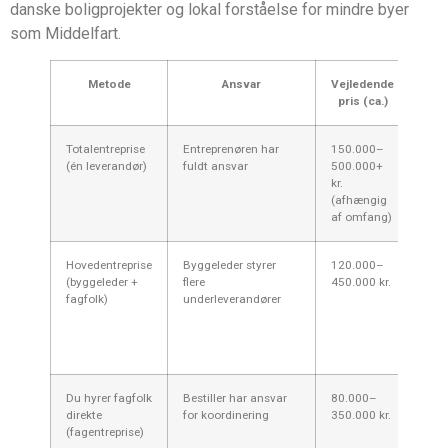
danske boligprojekter og lokal forståelse for mindre byer
som Middelfart.
Metode
Ansvar
Vejledende
pris (ca.)
Totalentreprise
Entreprenøren har
150.000–
4–1
(én leverandør)
fuldt ansvar
500.000+
kr.
(afhængig
af omfang)
Hovedentreprise
Byggeleder styrer
120.000–
6–1
(byggeleder +
flere
450.000 kr.
fagfolk)
underleverandører
Du hyrer fagfolk
Bestiller har ansvar
80.000–
8–2
direkte
for koordinering
350.000 kr.
(fagentreprise)