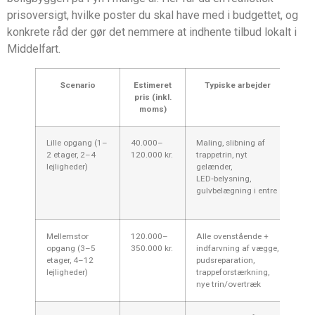
prisoversigt, hvilke poster du skal have med i budgettet, og
konkrete råd der gør det nemmere at indhente tilbud lokalt i
Middelfart.
Scenario
Estimeret
Typiske arbejder
pris (inkl.
moms)
Lille opgang (1–
40.000–
Maling, slibning af
Ofte
2 etager, 2–4
120.000 kr.
trappetrin, nyt
gen
lejligheder)
gelænder,
bol
LED‑belysning,
80’
gulvbelægning i entre
kos
udb
Mellemstor
120.000–
Alle ovenstående +
Ofte
opgang (3–5
350.000 kr.
indfarvning af vægge,
stil
etager, 4–12
pudsreparation,
hån
lejligheder)
trappeforstærkning,
i Mi
nye trin/overtræk
indh