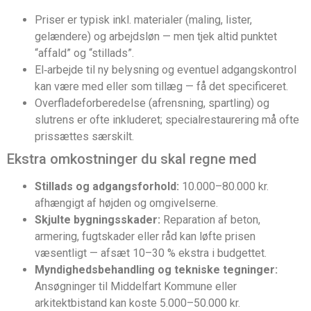
Priser er typisk inkl. materialer (maling, lister,
gelændere) og arbejdsløn — men tjek altid punktet
“affald” og “stillads”.
El‑arbejde til ny belysning og eventuel adgangskontrol
kan være med eller som tillæg — få det specificeret.
Overfladeforberedelse (afrensning, spartling) og
slutrens er ofte inkluderet; specialrestaurering må ofte
prissættes særskilt.
Ekstra omkostninger du skal regne med
Stillads og adgangsforhold:
10.000–80.000 kr.
afhængigt af højden og omgivelserne.
Skjulte bygningsskader:
Reparation af beton,
armering, fugtskader eller råd kan løfte prisen
væsentligt — afsæt 10–30 % ekstra i budgettet.
Myndighedsbehandling og tekniske tegninger:
Ansøgninger til Middelfart Kommune eller
arkitektbistand kan koste 5.000–50.000 kr.