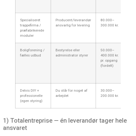
Specialiseret
Producent/leverandør
80.000–
2–8
trappefirma /
ansvarlig for levering
300.000 kr.
præfabrikerede
moduler
Boligforening /
Bestyrelse eller
50.000–
8–24
fælles udbud
administrator styrer
400.000 kr.
besl
pr. opgang
(fordelt)
Delvis DIY +
Du står for noget af
30.000–
Vari
professionelle
arbejdet
200.000 kr.
(egen styring)
1) Totalentreprise — én leverandør tager hele
ansvaret