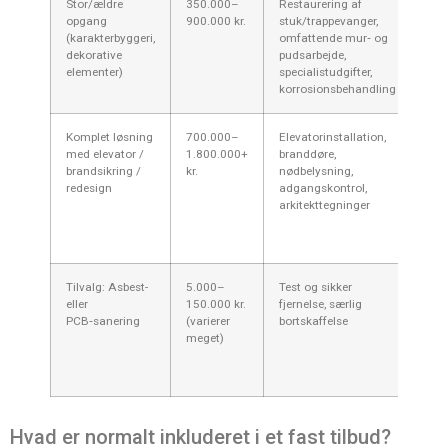
Stor/ældre
350.000–
Restaurering af
Æld
opgang
900.000 kr.
stuk/trappevanger,
afsl
(karakterbyggeri,
omfattende mur‑ og
skad
dekorative
pudsarbejde,
ski
elementer)
specialistudgifter,
kol
korrosionsbehandling
kys
Komplet løsning
700.000–
Elevatorinstallation,
Stø
med elevator /
1.800.000+
branddøre,
byg
brandsikring /
kr.
nødbelysning,
og 
redesign
adgangskontrol,
kan
arkitekttegninger
sag
Mid
Ko
Tilvalg: Asbest-
5.000–
Test og sikker
Æld
eller
150.000 kr.
fjernelse, særlig
ind
PCB‑sanering
(varierer
bortskaffelse
der
meget)
spe
få a
arbe
Hvad er normalt inkluderet i et fast tilbud?