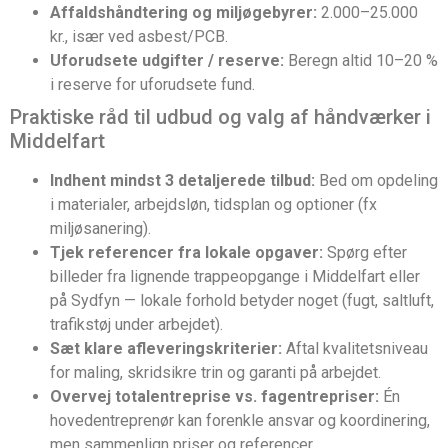
Affaldshåndtering og miljøgebyrer:
2.000–25.000
kr., især ved asbest/PCB.
Uforudsete udgifter / reserve:
Beregn altid 10–20 %
i reserve for uforudsete fund.
Praktiske råd til udbud og valg af håndværker i
Middelfart
Indhent mindst 3 detaljerede tilbud:
Bed om opdeling
i materialer, arbejdsløn, tidsplan og optioner (fx
miljøsanering).
Tjek referencer fra lokale opgaver:
Spørg efter
billeder fra lignende trappeopgange i Middelfart eller
på Sydfyn — lokale forhold betyder noget (fugt, saltluft,
trafikstøj under arbejdet).
Sæt klare afleveringskriterier:
Aftal kvalitetsniveau
for maling, skridsikre trin og garanti på arbejdet.
Overvej totalentreprise vs. fagentrepriser:
Én
hovedentreprenør kan forenkle ansvar og koordinering,
men sammenlign priser og referencer.