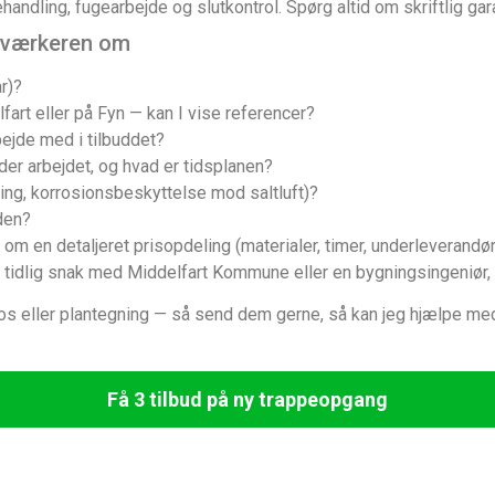
andling, fugearbejde og slutkontrol. Spørg altid om skriftlig gar
ndværkeren om
r)?
lfart eller på Fyn — kan I vise referencer?
bejde med i tilbuddet?
er arbejdet, og hvad er tidsplanen?
ing, korrosionsbeskyttelse mod saltluft)?
den?
 om en detaljeret prisopdeling (materialer, timer, underleverandøre
 tidlig snak med Middelfart Kommune eller en bygningsingeniør,
otos eller plantegning — så send dem gerne, så kan jeg hjælpe med 
Få 3 tilbud på ny trappeopgang