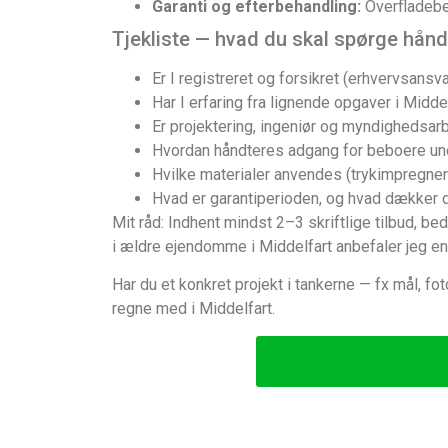
Garanti og efterbehandling:
Overfladebeh
Tjekliste — hvad du skal spørge hå
Er I registreret og forsikret (erhvervsansva
Har I erfaring fra lignende opgaver i Midde
Er projektering, ingeniør og myndighedsar
Hvordan håndteres adgang for beboere und
Hvilke materialer anvendes (trykimpregner
Hvad er garantiperioden, og hvad dækker 
Mit råd: Indhent mindst 2–3 skriftlige tilbud, bed
i ældre ejendomme i Middelfart anbefaler jeg en
Har du et konkret projekt i tankerne — fx mål, f
regne med i Middelfart.