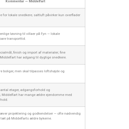
Kommentar — Middelfart
 for lokale snedkere; saltluft påvirker kun overflader
nlige løsning til villaer på Fyn — lokale
are transporttid.
ecialmål, finish og import af materialer; fine
Middelfart har adgang til dygtige snedkere.
e boliger, men skal tilpasses loftshøjde og
 antal etager, adgangsforhold og
n; Middelfart har mange ældre ejendomme med
hold.
kræver projektering og godkendelser — ofte nødvendig
tæt på Middelfarts ældre bykerne.