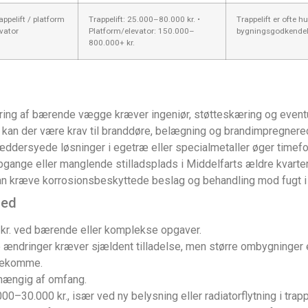
appelift / platform
Trappelift: 25.000–80.000 kr. •
Trappelift er ofte h
evator
Platform/elevator: 150.000–
bygningsgodkendel
800.000+ kr.
ring af bærende vægge kræver ingeniør, støtteskæring og eventue
e kan der være krav til branddøre, belægning og brandimpregnered
ddersyede løsninger i egetræ eller specialmetaller øger timefo
ange eller manglende stilladsplads i Middelfarts ældre kvartere
kræve korrosionsbeskyttede beslag og behandling mod fugt i
med
kr. ved bærende eller komplekse opgaver.
ændringer kræver sjældent tilladelse, men større ombygninger ell
rekomme.
hængig af omfang.
00–30.000 kr., især ved ny belysning eller radiatorflytning i tra