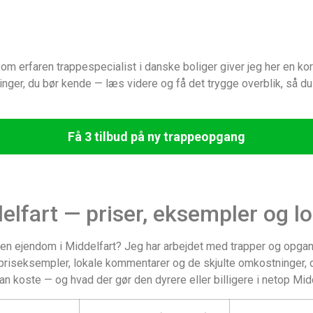
m erfaren trappespecialist i danske boliger giver jeg her en kort
inger, du bør kende — læs videre og få det trygge overblik, så d
Få 3 tilbud på ny trappeopgang
lfart — priser, eksempler og lo
i en ejendom i Middelfart? Jeg har arbejdet med trapper og opgang
riseksempler, lokale kommentarer og de skjulte omkostninger, du
kan koste — og hvad der gør den dyrere eller billigere i netop Midd