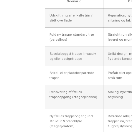
Scenario
O
Udskiftning af enkelte trin /
Reparation, nyt 
slidt overflade
slibning og lak
Fuld ny trappe, standard træ
Straight run ell
(parcelhus)
leveret og mon
Specialbygget trappe i massiv
Unikt design, m
eg eller designtrappe
flydende konst
Spiral- eller pladsbesparende
Prefab eller spec
trappe
små rum
Renovering af fælles
Maling, nye trin
trappeopgang (etageejendom)
belysning
Ny fælles trappeopgang incl.
Bærende arbejd
struktur & branddøre
trapperum, bra
(etageejendom)
flugtvejsløsnin