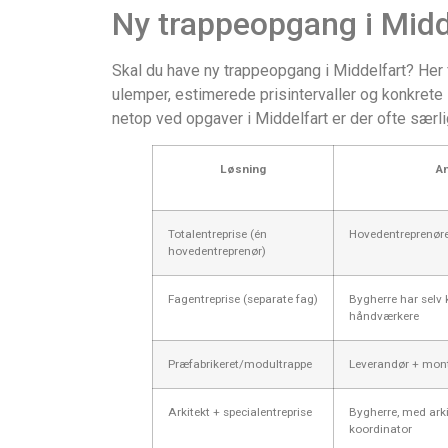
Ny trappeopgang i Midde
Skal du have ny trappeopgang i Middelfart? Her 
ulemper, estimerede prisintervaller og konkrete 
netop ved opgaver i Middelfart er der ofte særl
Løsning
A
Totalentreprise (én
Hovedentreprenøren
hovedentreprenør)
Fagentreprise (separate fag)
Bygherre har selv 
håndværkere
Præfabrikeret/modultrappe
Leverandør + mon
Arkitekt + specialentreprise
Bygherre, med ark
koordinator