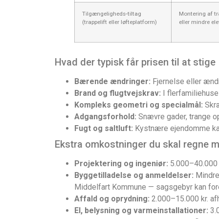
Tilgængeligheds‑tiltag
Montering af tr
(trappelift eller løfteplatform)
eller mindre el
Hvad der typisk får prisen til at stige
Bærende ændringer:
Fjernelse eller ænd
Brand og flugtvejskrav:
I flerfamiliehus
Kompleks geometri og specialmål:
Skræ
Adgangsforhold:
Snævre gader, trange opg
Fugt og saltluft:
Kystnære ejendomme kan 
Ekstra omkostninger du skal regne 
Projektering og ingeniør:
5.000–40.000 
Byggetilladelse og anmeldelser:
Mindre 
Middelfart Kommune — sagsgebyr kan fo
Affald og oprydning:
2.000–15.000 kr. af
El, belysning og varmeinstallationer:
3.0