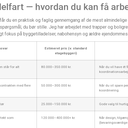
lfart — hvordan du kan få arbe
får du en praktisk og faglig gennemgang af de mest almindelige 
spørgsmål, du bør stille. Jeg har arbejdet med trapper og boligre
igt fokus på byggetilladelser, nabohensyn og ældre ejendommes 
nsvar
Estimeret pris (v. standard
etagebyggeri)
 står for alt
80.000–350.000 kr.
Når du vil have ét 
koordinationsarbej
kontrakten med flere
50.000–300.000 kr.
Når du vil spare p
koordinering.
tør
25.000–150.000 kr.
Gode valg til hurt
itekt som
120.000–400.000+ kr.
Når design, tilgæn
(bevaringsværdige 