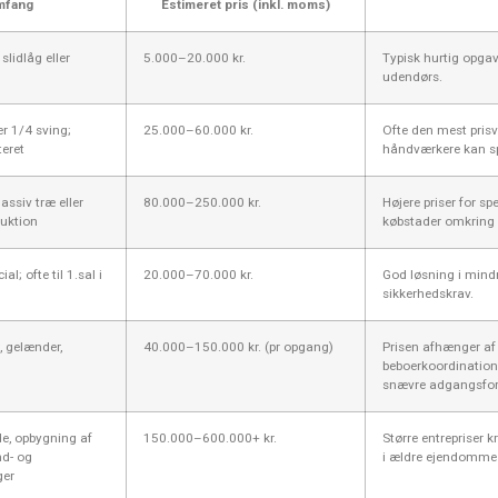
mfang
Estimeret pris (inkl. moms)
slidlåg eller
5.000–20.000 kr.
Typisk hurtig opgave
udendørs.
er 1/4 sving;
25.000–60.000 kr.
Ofte den mest prisve
teret
håndværkere kan sp
assiv træ eller
80.000–250.000 kr.
Højere priser for sp
ruktion
købstader omkring 
ial; ofte til 1.sal i
20.000–70.000 kr.
God løsning i mindr
sikkerhedskrav.
, gelænder,
40.000–150.000 kr. (pr opgang)
Prisen afhænger af
beboerkoordinatio
snævre adgangsfor
e, opbygning af
150.000–600.000+ kr.
Større entrepriser 
nd- og
i ældre ejendomme 
ger