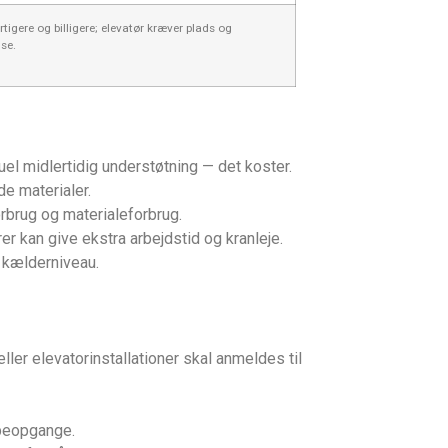
urtigere og billigere; elevatør kræver plads og
se.
l midlertidig understøtning — det koster.
e materialer.
rbrug og materialeforbrug.
r kan give ekstra arbejdstid og kranleje.
 kælderniveau.
er elevatorinstallationer skal anmeldes til
ppeopgange.