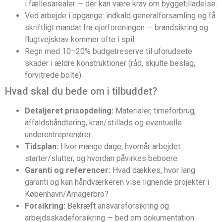
i fællesarealer — der kan være krav om byggetilladelse.
Ved arbejde i opgange: indkald generalforsamling og få
skriftligt mandat fra ejerforeningen — brandsikring og
flugtvejskrav kommer ofte i spil.
Regn med 10–20% budgetreserve til uforudsete
skader i ældre konstruktioner (råd, skjulte beslag,
forvitrede bolte).
Hvad skal du bede om i tilbuddet?
Detaljeret prisopdeling:
Materialer, timeforbrug,
affaldshåndtering, kran/stillads og eventuelle
underentreprenører.
Tidsplan:
Hvor mange dage, hvornår arbejdet
starter/slutter, og hvordan påvirkes beboere.
Garanti og referencer:
Hvad dækkes, hvor lang
garanti og kan håndværkeren vise lignende projekter i
København/Amagerbro?
Forsikring:
Bekræft ansvarsforsikring og
arbejdsskadeforsikring — bed om dokumentation.