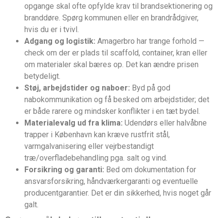
opgange skal ofte opfylde krav til brandsektionering og
branddøre. Spørg kommunen eller en brandrådgiver,
hvis du er i tvivl.
Adgang og logistik:
Amagerbro har trange forhold —
check om der er plads til scaffold, container, kran eller
om materialer skal bæres op. Det kan ændre prisen
betydeligt.
Støj, arbejdstider og naboer:
Byd på god
nabokommunikation og få besked om arbejdstider; det
er både rarere og mindsker konflikter i en tæt bydel.
Materialevalg ud fra klima:
Udendørs eller halvåbne
trapper i København kan kræve rustfrit stål,
varmgalvanisering eller vejrbestandigt
træ/overfladebehandling pga. salt og vind.
Forsikring og garanti:
Bed om dokumentation for
ansvarsforsikring, håndværkergaranti og eventuelle
producentgarantier. Det er din sikkerhed, hvis noget går
galt.