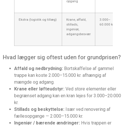
opgang
mø
va
Ekstra (logistik og tillæg)
Krane, affald,
3.000–
A
stillads,
60.000 kr.
ga
ingeniør,
lø
adgangsbesvær
o
nø
Hvad lægger sig oftest uden for grundprisen?
Affald og nedbrydning:
Bortskaffelse af gammel
trappe kan koste 2.000–15.000 kr. afhængig af
mængde og adgang.
Krane eller løfteudstyr:
Ved store elementer eller
begrænset adgang kan en kran lejes for 3.000–20.000
kr.
Stillads og beskyttelse:
Især ved renovering af
fællesopgange — 2.000–15.000 kr.
Ingeniør / bærende ændringer:
Hvis trappen er