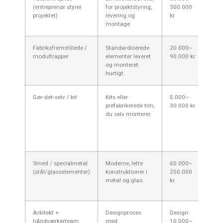
(entreprenør styrer
for projektstyring,
300.000
til s
projektet)
levering og
kr.
omb
montage.
høje
Fabriksfremstillede /
Standardiserede
20.000–
Hurt
modultrapper
elementer leveret
90.000 kr.
bill
og monteret
flek
hurtigt.
opg
Gør‑det‑selv / kit
Kits eller
5.000–
Bill
prefabrikerede trin,
30.000 kr.
hån
du selv monterer.
og t
bygg
være
eje
Smed / specialmetal
Moderne, lette
60.000–
Eleg
(stål/glasselementer)
konstruktioner i
250.000
men 
metal og glas.
kr.
små
dyr
Arkitekt +
Designproces
Design:
Beds
håndværkerteam
med
10.000–
beho