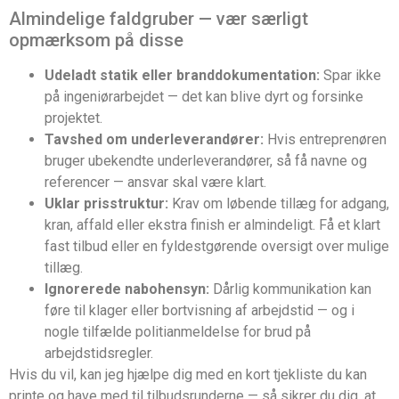
Almindelige faldgruber — vær særligt
opmærksom på disse
Udeladt statik eller branddokumentation:
Spar ikke
på ingeniørarbejdet — det kan blive dyrt og forsinke
projektet.
Tavshed om underleverandører:
Hvis entreprenøren
bruger ubekendte underleverandører, så få navne og
referencer — ansvar skal være klart.
Uklar prisstruktur:
Krav om løbende tillæg for adgang,
kran, affald eller ekstra finish er almindeligt. Få et klart
fast tilbud eller en fyldestgørende oversigt over mulige
tillæg.
Ignorerede nabohensyn:
Dårlig kommunikation kan
føre til klager eller bortvisning af arbejdstid — og i
nogle tilfælde politianmeldelse for brud på
arbejdstidsregler.
Hvis du vil, kan jeg hjælpe dig med en kort tjekliste du kan
printe og have med til tilbudsrunderne — så sikrer du dig, at