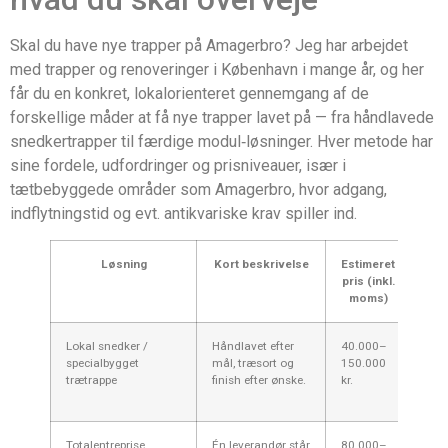
Skal du have nye trapper på Amagerbro? Jeg har arbejdet
med trapper og renoveringer i København i mange år, og her
får du en konkret, lokalorienteret gennemgang af de
forskellige måder at få nye trapper lavet på — fra håndlavede
snedkertrapper til færdige modul‑løsninger. Hver metode har
sine fordele, udfordringer og prisniveauer, især i
tætbebyggede områder som Amagerbro, hvor adgang,
indflytningstid og evt. antikvariske krav spiller ind.
Løsning
Kort beskrivelse
Estimeret
Fo
pris (inkl.
f
moms)
Lokal snedker /
Håndlavet efter
40.000–
Høj 
specialbygget
mål, træsort og
150.000
til
trætrappe
finish efter ønske.
kr.
og 
arbe
Totalentreprise
Én leverandør står
80.000–
Enke