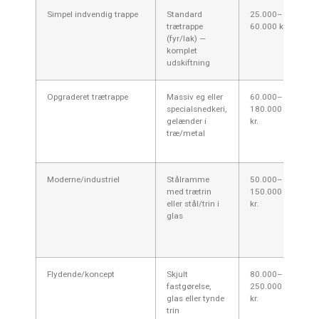
Simpel indvendig trappe
Standard
25.000–
Ty
trætrappe
60.000 kr.
le
(fyr/lak) —
hu
komplet
a
udskiftning
fo
Opgraderet trætrappe
Massiv eg eller
60.000–
Nå
specialsnedkeri,
180.000
fi
gelænder i
kr.
Go
træ/metal
at
Am
Moderne/industriel
Stålramme
50.000–
Po
med trætrin
150.000
bo
eller stål/trin i
kr.
kr
glas
sv
st
ar
Flydende/koncept
Skjult
80.000–
Ar
fastgørelse,
250.000
lø
glas eller tynde
kr.
pg
trin
læ