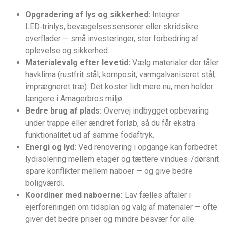
Opgradering af lys og sikkerhed:
Integrer
LED‑trinlys, bevægelsessensorer eller skridsikre
overflader — små investeringer, stor forbedring af
oplevelse og sikkerhed.
Materialevalg efter levetid:
Vælg materialer der tåler
havklima (rustfrit stål, komposit, varmgalvaniseret stål,
imprægneret træ). Det koster lidt mere nu, men holder
længere i Amagerbros miljø.
Bedre brug af plads:
Overvej indbygget opbevaring
under trappe eller ændret forløb, så du får ekstra
funktionalitet ud af samme fodaftryk.
Energi og lyd:
Ved renovering i opgange kan forbedret
lydisolering mellem etager og tættere vindues-/dørsnit
spare konflikter mellem naboer — og give bedre
boligværdi.
Koordiner med naboerne:
Lav fælles aftaler i
ejerforeningen om tidsplan og valg af materialer — ofte
giver det bedre priser og mindre besvær for alle.