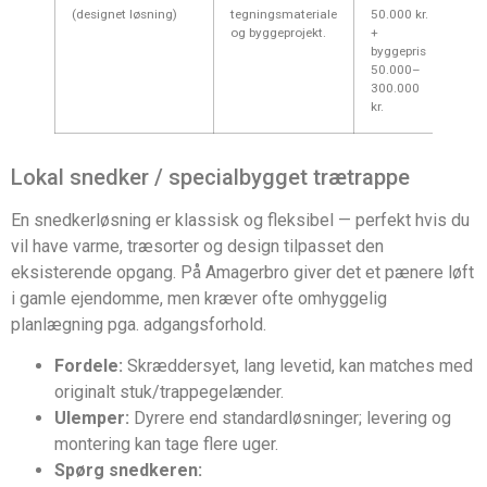
(designet løsning)
tegningsmateriale
50.000 kr.
eje
og byggeprojekt.
+
læn
byggepris
50.000–
300.000
kr.
Lokal snedker / specialbygget trætrappe
En snedkerløsning er klassisk og fleksibel — perfekt hvis du
vil have varme, træsorter og design tilpasset den
eksisterende opgang. På Amagerbro giver det et pænere løft
i gamle ejendomme, men kræver ofte omhyggelig
planlægning pga. adgangsforhold.
Fordele:
Skræddersyet, lang levetid, kan matches med
originalt stuk/trappegelænder.
Ulemper:
Dyrere end standardløsninger; levering og
montering kan tage flere uger.
Spørg snedkeren: