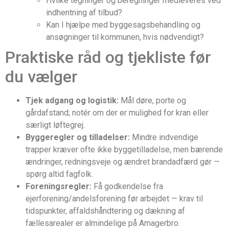
Hvilke tegninger og beregninger medleveres ved
indhentning af tilbud?
Kan I hjælpe med byggesagsbehandling og
ansøgninger til kommunen, hvis nødvendigt?
Praktiske råd og tjekliste før
du vælger
Tjek adgang og logistik:
Mål døre, porte og
gårdafstand; notér om der er mulighed for kran eller
særligt løftegrej.
Byggeregler og tilladelser:
Mindre indvendige
trapper kræver ofte ikke byggetilladelse, men bærende
ændringer, redningsveje og ændret brandadfærd gør —
spørg altid fagfolk.
Foreningsregler:
Få godkendelse fra
ejerforening/andelsforening før arbejdet — krav til
tidspunkter, affaldshåndtering og dækning af
fællesarealer er almindelige på Amagerbro.