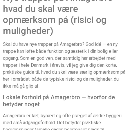
hvad du skal være
opmærksom på (risici og
muligheder)
Skal du have nye trapper på Amagerbro? God idé — en ny
trappe kan løfte både funktion og æstetik i din bolig eller
opgang. Som en god ven, der samtidig har arbejdet med
trapper i hele Danmark i årevis, vil jeg give dig den korte,
praktiske guide til, hvad du skal være særlig opmærksom på
her i området: både de typiske risici og de muligheder, du
ikke må gå glip af.
Lokale forhold på Amagerbro — hvorfor de
betyder noget
Amagerbro er tæt, bynært og ofte præget af ældre byggeri
med små adgangsforhold. Det betyder praktiske
begrænsninger (smalle gader, begrænset plads til