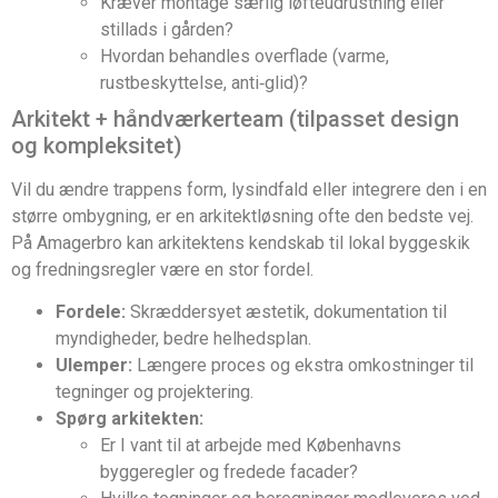
Kræver montage særlig løfteudrustning eller
stillads i gården?
Hvordan behandles overflade (varme,
rustbeskyttelse, anti‑glid)?
Arkitekt + håndværkerteam (tilpasset design
og kompleksitet)
Vil du ændre trappens form, lysindfald eller integrere den i en
større ombygning, er en arkitektløsning ofte den bedste vej.
På Amagerbro kan arkitektens kendskab til lokal byggeskik
og fredningsregler være en stor fordel.
Fordele:
Skræddersyet æstetik, dokumentation til
myndigheder, bedre helhedsplan.
Ulemper:
Længere proces og ekstra omkostninger til
tegninger og projektering.
Spørg arkitekten:
Er I vant til at arbejde med Københavns
byggeregler og fredede facader?