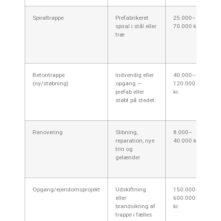
Spiraltrappe
Prefabrikeret
25.000–
G
spiral i stål eller
70.000 kr.
lø
træ
le
ty
by
Betontrappe
Indvendig eller
40.000–
St
(ny/støbning)
opgang —
120.000
lø
prefab eller
kr.
st
støbt på stedet
ar
by
Renovering
Slibning,
8.000–
De
reparation, nye
40.000 kr.
lo
trin og
mu
gelænder
by
A
Opgang/ejendomsprojekt
Udskiftning
150.000–
Ej
eller
600.000+
ko
brandsikring af
kr.
br
trappe i fælles
d