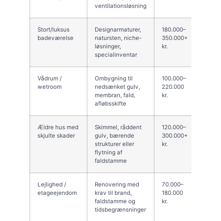
ventilationsløsning
memb
Stort/luksus
Designarmaturer,
180.000–
Mater
badeværelse
natursten, niche-
350.000+
prise
løsninger,
kr.
påvirk
specialinventar
Vådrum /
Ombygning til
100.000–
Krav 
wetroom
nedsænket gulv,
220.000
autori
membran, fald,
kr.
huse i
afløbsskifte
Ældre hus med
Skimmel, råddent
120.000–
Skjul
skjulte skader
gulv, bærende
300.000+
marka
strukturer eller
kr.
genne
flytning af
faldstamme
Lejlighed /
Renovering med
70.000–
Afhæn
etageejendom
krav til brand,
180.000
aftale
faldstamme og
kr.
ejerf
tidsbegrænsninger