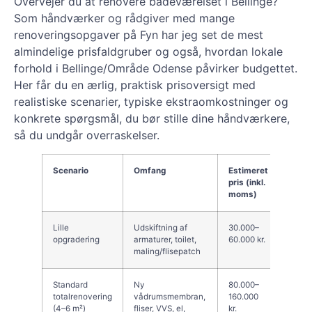
Overvejer du at renovere badeværelset i Bellinge?
Som håndværker og rådgiver med mange
renoveringsopgaver på Fyn har jeg set de mest
almindelige prisfaldgruber og også, hvordan lokale
forhold i Bellinge/Område Odense påvirker budgettet.
Her får du en ærlig, praktisk prisoversigt med
realistiske scenarier, typiske ekstraomkostninger og
konkrete spørgsmål, du bør stille dine håndværkere,
så du undgår overraskelser.
Scenario
Omfang
Estimeret
Bemær
pris (inkl.
moms)
Lille
Udskiftning af
30.000–
God l
opgradering
armaturer, toilet,
60.000 kr.
lokal
maling/flisepatch
Odens
Standard
Ny
80.000–
Typis
totalrenovering
vådrumsmembran,
160.000
— hus
(4–6 m²)
fliser, VVS, el,
kr.
vådr