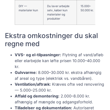
DIY —
Du laver arbejde
15.000–
Kan s
materialer kun
selv, køber kun
50.000 kr.
fagli
materialer og
risiko
produkter
Ekstra omkostninger du skal
regne med
VVS- og el‑tilpasninger:
Flytning af vand/afløb
eller elarbejde kan løfte prisen 10.000–40.000
kr.
Gulvvarme:
8.000–30.000 kr. ekstra afhængig
af areal og type (elektrisk vs. vandbåren).
Ventilation/aftræk:
Kræves ofte ved renovering
— 5.000–25.000 kr.
Affald og demontering:
2.000–8.000 kr.
afhængig af mængde og adgangsforhold.
Tilladelser og dokumentation:
Autoriseret