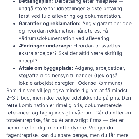
Betalingsplan:
Delbetaling efter milepæle —
undgå store forudbetalinger. Sidste betaling
først ved fuld aflevering og dokumentation.
Garantier og reklamation:
Angiv garantiperiode
og hvordan reklamation håndteres. Få
vådrumsdokumentation ved aflevering.
Ændringer undervejs:
Hvordan prissættes
ekstra arbejder? Skal der altid være skriftlig
accept?
Aftale om byggeplads:
Adgang, arbejdstider,
støj/affald og hensyn til naboer (tjek også
lokale arbejdstidsregler i Odense Kommune).
Som din ven vil jeg også minde dig om at få mindst
2–3 tilbud, men ikke vælge udelukkende på pris. Den
rette kombination er rimelig pris, dokumenterede
referencer og faglig indsigt i vådrum. Går du efter en
totalentreprise, får du ét ansvarligt firma — det er
nemmere for dig, men ofte dyrere. Vælger du
fagentreprise, kan du spare penge, men du får mere