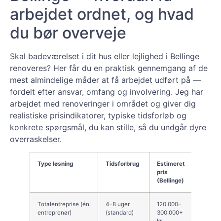
arbejdet ordnet, og hvad
du bør overveje
Skal badeværelset i dit hus eller lejlighed i Bellinge
renoveres? Her får du en praktisk gennemgang af de
mest almindelige måder at få arbejdet udført på —
fordelt efter ansvar, omfang og involvering. Jeg har
arbejdet med renoveringer i området og giver dig
realistiske prisindikatorer, typiske tidsforløb og
konkrete spørgsmål, du kan stille, så du undgår dyre
overraskelser.
Type løsning
Tidsforbrug
Estimeret
Når de
pris
(Bellinge)
Totalentreprise (én
4–8 uger
120.000–
Du vil 
entreprenør)
(standard)
300.000+
koordin
kr.
og ét a