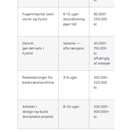
Fagentreprise (selv
6–12 uger
80.000–
Godt hv
styrer og hyrer)
(koordinering
250.000
spare p
øger tid)
kr.
valg af
håndvæ
Delvist
Varierer —
40.000–
Hvis du
gør‑det‑selv /
ofte længere
150.000
enkle 
hybrid
kr.
(maler,
afhængig
selv.
af arbejde
Pakkeløsninger fra
3–6 uger
100.000–
Hurtigt
badeværelsesfirma
220.000
standar
kr.
faste 
og kort 
Arkitekt /
8–20 uger
200.000–
Ved str
design‑og‑build
600.000+
ændringe
(komplekst projekt)
kr.
tilgæng
luksusu