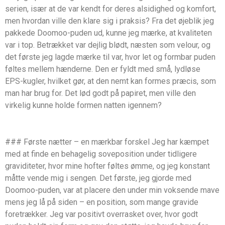
serien, især at de var kendt for deres alsidighed og komfort,
men hvordan ville den klare sig i praksis? Fra det øjeblik jeg
pakkede Doomoo-puden ud, kunne jeg mærke, at kvaliteten
var i top. Betrækket var dejlig blødt, næsten som velour, og
det første jeg lagde mærke til var, hvor let og formbar puden
føltes mellem hænderne. Den er fyldt med små, lydløse
EPS-kugler, hvilket gør, at den nemt kan formes præcis, som
man har brug for. Det lød godt på papiret, men ville den
virkelig kunne holde formen natten igennem?
### Første nætter – en mærkbar forskel Jeg har kæmpet
med at finde en behagelig soveposition under tidligere
graviditeter, hvor mine hofter føltes ømme, og jeg konstant
måtte vende mig i sengen. Det første, jeg gjorde med
Doomoo-puden, var at placere den under min voksende mave
mens jeg lå på siden – en position, som mange gravide
foretrækker. Jeg var positivt overrasket over, hvor godt