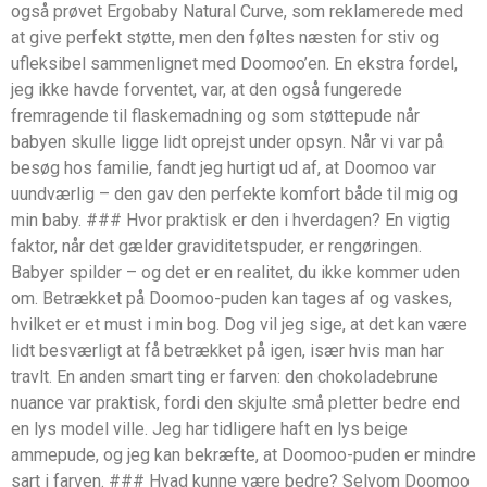
også prøvet Ergobaby Natural Curve, som reklamerede med
at give perfekt støtte, men den føltes næsten for stiv og
ufleksibel sammenlignet med Doomoo’en. En ekstra fordel,
jeg ikke havde forventet, var, at den også fungerede
fremragende til flaskemadning og som støttepude når
babyen skulle ligge lidt oprejst under opsyn. Når vi var på
besøg hos familie, fandt jeg hurtigt ud af, at Doomoo var
uundværlig – den gav den perfekte komfort både til mig og
min baby. ### Hvor praktisk er den i hverdagen? En vigtig
faktor, når det gælder graviditetspuder, er rengøringen.
Babyer spilder – og det er en realitet, du ikke kommer uden
om. Betrækket på Doomoo-puden kan tages af og vaskes,
hvilket er et must i min bog. Dog vil jeg sige, at det kan være
lidt besværligt at få betrækket på igen, især hvis man har
travlt. En anden smart ting er farven: den chokoladebrune
nuance var praktisk, fordi den skjulte små pletter bedre end
en lys model ville. Jeg har tidligere haft en lys beige
ammepude, og jeg kan bekræfte, at Doomoo-puden er mindre
sart i farven. ### Hvad kunne være bedre? Selvom Doomoo