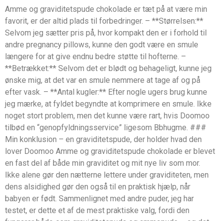
Amme og graviditetspude chokolade er tæt på at være min
favorit, er der altid plads til forbedringer. – **Størrelsen:**
Selvom jeg sætter pris på, hvor kompakt den er i forhold til
andre pregnancy pillows, kunne den godt være en smule
længere for at give endnu bedre støtte til hofterne. –
**Betrækket:** Selvom det er blødt og behageligt, kunne jeg
ønske mig, at det var en smule nemmere at tage af og på
efter vask. – **Antal kugler:** Efter nogle ugers brug kunne
jeg mærke, at fyldet begyndte at komprimere en smule. Ikke
noget stort problem, men det kunne være rart, hvis Doomoo
tilbød en “genopfyldningsservice” ligesom Bbhugme. ###
Min konklusion – en graviditetspude, der holder hvad den
lover Doomoo Amme og graviditetspude chokolade er blevet
en fast del af både min graviditet og mit nye liv som mor.
Ikke alene gør den nætterne lettere under graviditeten, men
dens alsidighed gør den også til en praktisk hjælp, når
babyen er født. Sammenlignet med andre puder, jeg har
testet, er dette et af de mest praktiske valg, fordi den