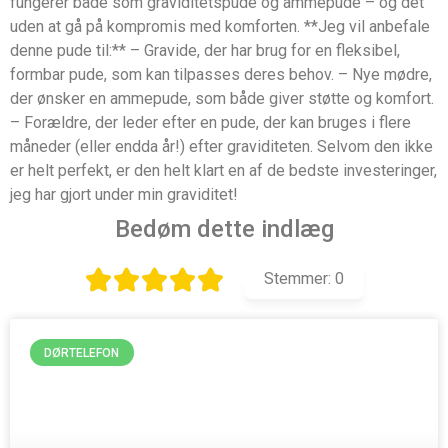
fungerer både som graviditetspude og ammepude – og det
uden at gå på kompromis med komforten. **Jeg vil anbefale
denne pude til:** – Gravide, der har brug for en fleksibel,
formbar pude, som kan tilpasses deres behov. – Nye mødre,
der ønsker en ammepude, som både giver støtte og komfort.
– Forældre, der leder efter en pude, der kan bruges i flere
måneder (eller endda år!) efter graviditeten. Selvom den ikke
er helt perfekt, er den helt klart en af de bedste investeringer,
jeg har gjort under min graviditet!
Bedøm dette indlæg
Stemmer:
0
DØRTELEFON