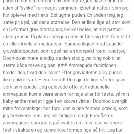
puden holdt sin form og gav den støtte, jeg havde brug for
uden at “synke” for meget sammen i løbet af natten, som jeg
har oplevet med f.eks. Bbhugme-puden. En anden ting, jeg
satte pris på, var dens størrelse. Den er ikke lige så stor som
en U-formet graviditetspude, hvilket betød, at min partner
stadig kunne få plads i sengen uden at føle sig helt forvist til
en lille strimle af madrassen. Sammenlignet med Leander
graviditetspuden, som også har en kompakt form, fandt jeg
Doomoo’en mere alsidig, da den stadig var lang nok til at
støtte både mave og ben. ### Ammepude-funktionen –
holder den, hvad den lover? Efter graviditeten blev puden
ikke pakket væk – tværtimod! Den gjorde lige så stor gavn
som ammepude. Jeg oplevede ofte, at traditionelle
ammepuder kunne være enten for høje eller for faste, så min
baby endte med at ligge i en akavet vinkel. Doomoo overgik
mine forventninger her, fordi den kunne formes præcis, som
jeg behøvede den. Jeg har tidligere brugt Fossflakes
ammepuden, som jeg også syntes om, men den var mere
fast i strukturen og kunne ikke formes lige så frit. Jeg har