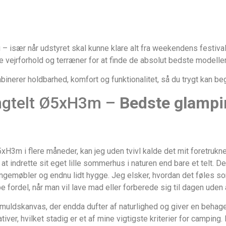
 – især når udstyret skal kunne klare alt fra weekendens festival
ige vejrforhold og terræner for at finde de absolut bedste modelle
nerer holdbarhed, komfort og funktionalitet, så du trygt kan beg
ngtelt Ø5xH3m –
Bedste glamp
xH3m i flere måneder, kan jeg uden tvivl kalde det mit foretrukn
at indrette sit eget lille sommerhus i naturen end bare et telt.
ungemøbler og endnu lidt hygge. Jeg elsker, hvordan det føles som
 fordel, når man vil lave mad eller forberede sig til dagen uden a
muldskanvas, der endda dufter af naturlighed og giver en behage
tiver, hvilket stadig er et af mine vigtigste kriterier for campin