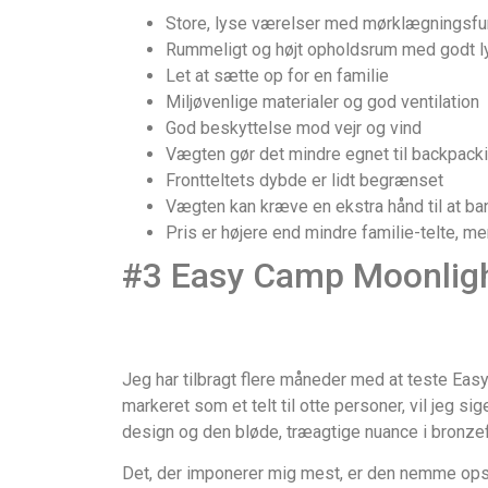
Store, lyse værelser med mørklægningsfu
Rummeligt og højt opholdsrum med godt l
Let at sætte op for en familie
Miljøvenlige materialer og god ventilation
God beskyttelse mod vejr og vind
Vægten gør det mindre egnet til backpack
Frontteltets dybde er lidt begrænset
Vægten kan kræve en ekstra hånd til at ba
Pris er højere end mindre familie-telte, m
#3 Easy Camp Moonligh
Jeg har tilbragt flere måneder med at teste Easy 
markeret som et telt til otte personer, vil jeg s
design og den bløde, træagtige nuance i bronzef
Det, der imponerer mig mest, er den nemme opstil