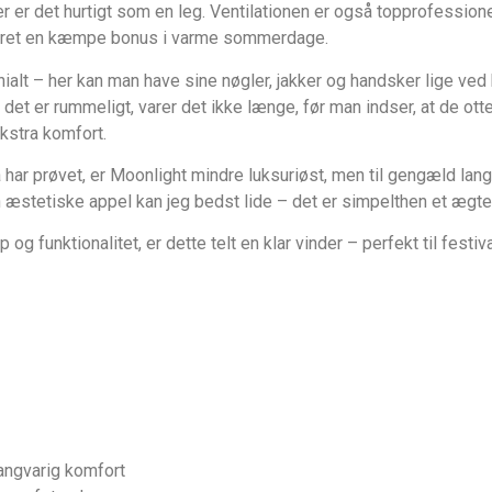
r er det hurtigt som en leg. Ventilationen er også topprofessione
r været en kæmpe bonus i varme sommerdage.
alt – her kan man have sine nøgler, jakker og handsker lige ved hån
 det er rummeligt, varer det ikke længe, før man indser, at de ot
ekstra komfort.
 prøvet, er Moonlight mindre luksuriøst, men til gengæld langt l
 æstetiske appel kan jeg bedst lide – det er simpelthen et ægte 
og funktionalitet, er dette telt en klar vinder – perfekt til festiv
langvarig komfort