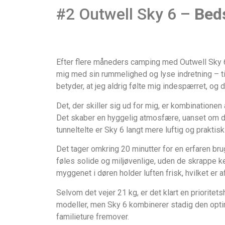
#2 Outwell Sky 6 –
Beds
Efter flere måneders camping med Outwell Sky 6 k
mig med sin rummelighed og lyse indretning – ti
betyder, at jeg aldrig følte mig indespærret, o
Det, der skiller sig ud for mig, er kombinatione
Det skaber en hyggelig atmosfære, uanset om de
tunnel­telte er Sky 6 langt mere luftig og praktisk 
Det tager omkring 20 minutter for en erfaren brug
føles solide og miljøvenlige, uden de skrappe ke
myggenet i døren holder luften frisk, hvilket er
Selvom det vejer 21 kg, er det klart en prioritet
modeller, men Sky 6 kombinerer stadig den opti
familieture fremover.