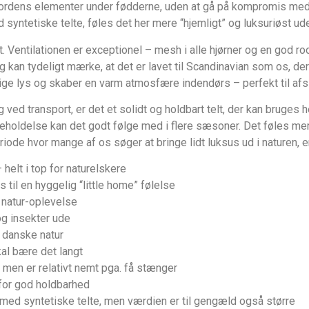
le jordens elementer under fødderne, uden at gå på kompromis me
yntetiske telte, føles det her mere “hjemligt” og luksuriøst uden
t. Ventilationen er exceptionel – mesh i alle hjørner og en god roo
g kan tydeligt mærke, at det er lavet til Scandinavian som os, 
rlige lys og skaber en varm atmosfære indendørs – perfekt til a
d transport, er det et solidt og holdbart telt, der kan bruges hel
eholdelse kan det godt følge med i flere sæsoner. Det føles me
iode hvor mange af os søger at bringe lidt luksus ud i naturen, 
helt i top for naturelskere
il en hyggelig “little home” følelse
 natur-oplevelse
og insekter ude
n danske natur
al bære det langt
men er relativt nemt pga. få stænger
for god holdbarhed
 med syntetiske telte, men værdien er til gengæld også større