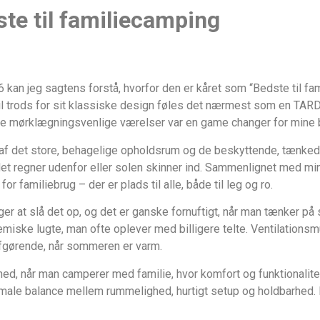
te til familiecamping
an jeg sagtens forstå, hvorfor den er kåret som “Bedste til fam
l trods for sit klassiske design føles det nærmest som en TARD
g de mørklægningsvenlige værelser var en game changer for mine
n af det store, behagelige opholdsrum og de beskyttende, tænked
t regner udenfor eller solen skinner ind. Sammenlignet med mi
for familiebrug – der er plads til alle, både til leg og ro.
er at slå det op, og det er ganske fornuftigt, når man tænker på 
miske lugte, man ofte oplever med billigere telte. Ventilationsm
 afgørende, når sommeren er varm.
shed, når man camperer med familie, hvor komfort og funktionalitet
male balance mellem rummelighed, hurtigt setup og holdbarhed.