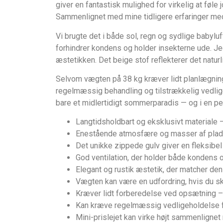
giver en fantastisk mulighed for virkelig at fø
Sammenlignet med mine tidligere erfaringer med s
Vi brugte det i både sol, regn og sydlige babyluf
forhindrer kondens og holder insekterne ude. Je
æstetikken. Det beige stof reflekterer det natu
Selvom vægten på 38 kg kræver lidt planlægning ve
regelmæssig behandling og tilstrækkelig vedlig
bare et midlertidigt sommerparadis — og i en per
Langtidsholdbart og eksklusivt materiale – 
Enestående atmosfære og masser af plads t
Det unikke zippede gulv giver en fleksibel
God ventilation, der holder både kondens 
Elegant og rustik æstetik, der matcher de
Vægten kan være en udfordring, hvis du sk
Kræver lidt forberedelse ved opsætning – 
Kan kræve regelmæssig vedligeholdelse 
Mini-prislejet kan virke højt sammenlignet