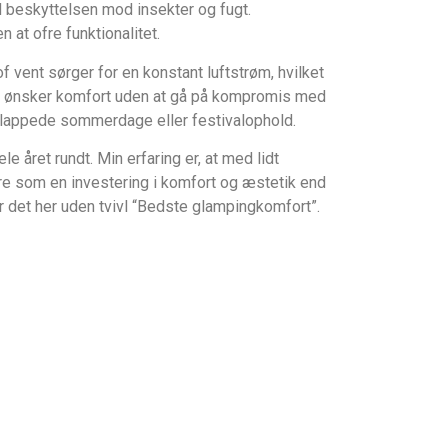
d beskyttelsen mod insekter og fugt.
 at ofre funktionalitet.
f vent sørger for en konstant luftstrøm, hvilket
der ønsker komfort uden at gå på kompromis med
fslappede sommerdage eller festivalophold.
e året rundt. Min erfaring er, at med lidt
re som en investering i komfort og æstetik end
er det her uden tvivl “Bedste glampingkomfort”.