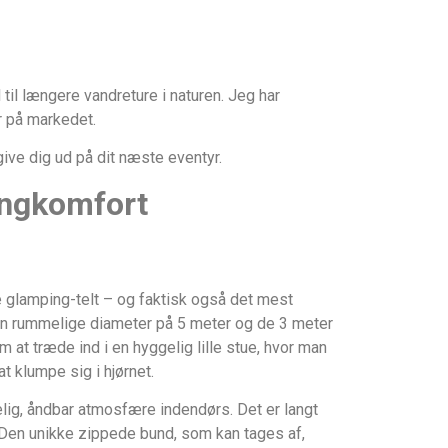
 til længere vandreture i naturen. Jeg har
r på markedet.
ive dig ud på dit næste eventyr.
ingkomfort
e glamping-telt – og faktisk også det mest
 Den rummelige diameter på 5 meter og de 3 meter
 at træde ind i en hyggelig lille stue, hvor man
t klumpe sig i hjørnet.
lig, åndbar atmosfære indendørs. Det er langt
g. Den unikke zippede bund, som kan tages af,