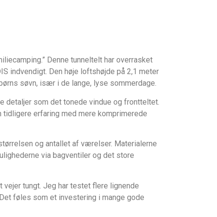
iliecamping.” Denne tunnel­telt har overrasket
IS indvendigt. Den høje loftshøjde på 2,1 meter
 børns søvn, især i de lange, lyse sommerdage.
e detaljer som det tonede vindue og frontteltet.
n tidligere erfaring med mere komprimerede
størrelsen og antallet af værelser. Materialerne
ulighederne via bagventiler og det store
 vejer tungt. Jeg har testet flere lignende
 Det føles som et investering i mange gode