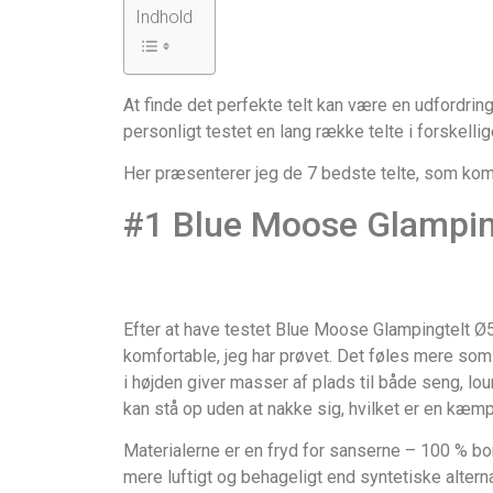
Indhold
At finde det perfekte telt kan være en udfordring
personligt testet en lang række telte i forskell
Her præsenterer jeg de 7 bedste telte, som kombi
#1 Blue Moose Glampi
Efter at have testet Blue Moose Glampingtelt Ø5
komfortable, jeg har prøvet. Det føles mere som 
i højden giver masser af plads til både seng, lo
kan stå op uden at nakke sig, hvilket er en kæmpe
Materialerne er en fryd for sanserne – 100 % bo
mere luftigt og behageligt end syntetiske alterna