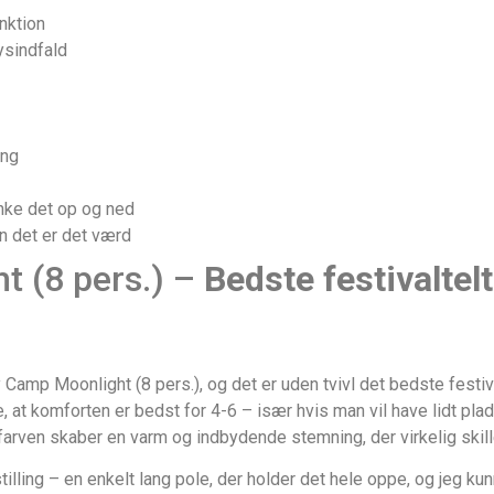
nktion
ysindfald
ing
nke det op og ned
en det er det værd
t (8 pers.) –
Bedste festivaltelt
Camp Moonlight (8 pers.), og det er uden tvivl det bedste festival
ige, at komforten er bedst for 4-6 – især hvis man vil have lidt p
arven skaber en varm og indbydende stemning, der virkelig skille
ling – en enkelt lang pole, der holder det hele oppe, og jeg kun