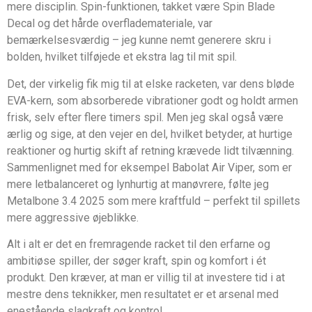
mere disciplin. Spin-funktionen, takket være Spin Blade
Decal og det hårde overflademateriale, var
bemærkelsesværdig – jeg kunne nemt generere skru i
bolden, hvilket tilføjede et ekstra lag til mit spil.
Det, der virkelig fik mig til at elske racketen, var dens bløde
EVA-kern, som absorberede vibrationer godt og holdt armen
frisk, selv efter flere timers spil. Men jeg skal også være
ærlig og sige, at den vejer en del, hvilket betyder, at hurtige
reaktioner og hurtig skift af retning krævede lidt tilvænning.
Sammenlignet med for eksempel Babolat Air Viper, som er
mere letbalanceret og lynhurtig at manøvrere, følte jeg
Metalbone 3.4 2025 som mere kraftfuld – perfekt til spillets
mere aggressive øjeblikke.
Alt i alt er det en fremragende racket til den erfarne og
ambitiøse spiller, der søger kraft, spin og komfort i ét
produkt. Den kræver, at man er villig til at investere tid i at
mestre dens teknikker, men resultatet er et arsenal med
enestående slagkraft og kontrol.