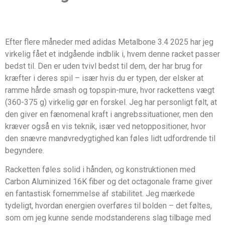
Efter flere måneder med adidas Metalbone 3.4 2025 har jeg
virkelig fået et indgående indblik i, hvem denne racket passer
bedst til. Den er uden tvivl bedst til dem, der har brug for
kræfter i deres spil – især hvis du er typen, der elsker at
ramme hårde smash og topspin-mure, hvor rackettens vægt
(360-375 g) virkelig gør en forskel. Jeg har personligt følt, at
den giver en fænomenal kraft i angrebssituationer, men den
kræver også en vis teknik, især ved netoppositioner, hvor
den snævre manøvredygtighed kan føles lidt udfordrende til
begyndere.
Racketten føles solid i hånden, og konstruktionen med
Carbon Aluminized 16K fiber og det octagonale frame giver
en fantastisk fornemmelse af stabilitet. Jeg mærkede
tydeligt, hvordan energien overføres til bolden – det føltes,
som om jeg kunne sende modstanderens slag tilbage med