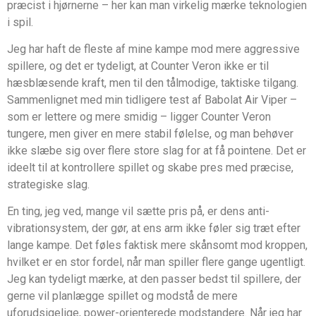
præcist i hjørnerne – her kan man virkelig mærke teknologien
i spil.
Jeg har haft de fleste af mine kampe mod mere aggressive
spillere, og det er tydeligt, at Counter Veron ikke er til
hæsblæsende kraft, men til den tålmodige, taktiske tilgang.
Sammenlignet med min tidligere test af Babolat Air Viper –
som er lettere og mere smidig – ligger Counter Veron
tungere, men giver en mere stabil følelse, og man behøver
ikke slæbe sig over flere store slag for at få pointene. Det er
ideelt til at kontrollere spillet og skabe pres med præcise,
strategiske slag.
En ting, jeg ved, mange vil sætte pris på, er dens anti-
vibrationsystem, der gør, at ens arm ikke føler sig træt efter
lange kampe. Det føles faktisk mere skånsomt mod kroppen,
hvilket er en stor fordel, når man spiller flere gange ugentligt.
Jeg kan tydeligt mærke, at den passer bedst til spillere, der
gerne vil planlægge spillet og modstå de mere
uforudsigelige, power-orienterede modstandere. Når jeg har