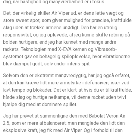
dag, når hastighed og manøvrerbarhed er i fokus.
Det, der virkelig skiller Air Viper ud, er dens lette vægt og
store sweet spot, som giver mulighed for præcise, kraftfulde
slag uden at trække armene unødigt. Den har en utrolig
responsivitet, og jeg oplevede, at jeg kunne skifte retning på
bolden hurtigere, end jeg har kunnet med mange andre
rackets. Teknologien med X-EVA kernen og Vibrasorb-
systemet gav en behagelig spiloplevelse, hvor vibrationerne
blev dæmpet godt, selv under intens spil.
Selvom den er ekstremt manøvredygtig, har jeg også erfaret,
at den kan kræve lidt mere armstyrke i defensiven, især ved
lavt tempo og blokader. Det er klart, at hvis du er til kraftfulde,
hårde slag og hurtige netkampe, vil denne racket uden tvivl
hjælpe dig med at dominere spillet.
Jeg har prøvet at sammenligne den med Babolat Veron Air
2.5, som er mere afbalanceret, men manglede den lidt den
eksplosive kraft, jeg fik med Air Viper. Og i forhold til den