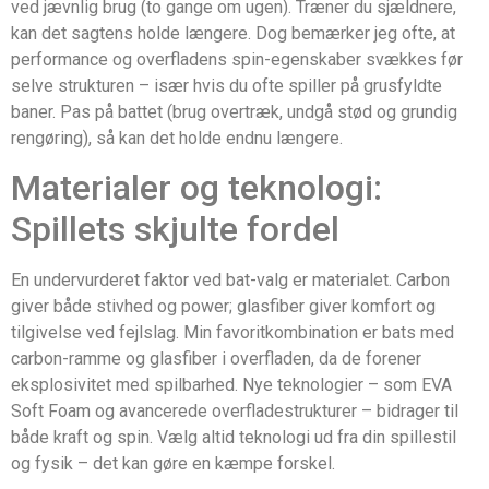
ved jævnlig brug (to gange om ugen). Træner du sjældnere,
kan det sagtens holde længere. Dog bemærker jeg ofte, at
performance og overfladens spin-egenskaber svækkes før
selve strukturen – især hvis du ofte spiller på grusfyldte
baner. Pas på battet (brug overtræk, undgå stød og grundig
rengøring), så kan det holde endnu længere.
Materialer og teknologi:
Spillets skjulte fordel
En undervurderet faktor ved bat-valg er materialet. Carbon
giver både stivhed og power; glasfiber giver komfort og
tilgivelse ved fejlslag. Min favoritkombination er bats med
carbon-ramme og glasfiber i overfladen, da de forener
eksplosivitet med spilbarhed. Nye teknologier – som EVA
Soft Foam og avancerede overfladestrukturer – bidrager til
både kraft og spin. Vælg altid teknologi ud fra din spillestil
og fysik – det kan gøre en kæmpe forskel.