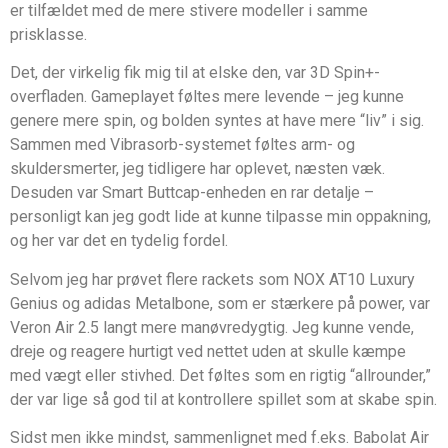
er tilfældet med de mere stivere modeller i samme
prisklasse.
Det, der virkelig fik mig til at elske den, var 3D Spin+-
overfladen. Gameplayet føltes mere levende – jeg kunne
genere mere spin, og bolden syntes at have mere “liv” i sig.
Sammen med Vibrasorb-systemet føltes arm- og
skuldersmerter, jeg tidligere har oplevet, næsten væk.
Desuden var Smart Buttcap-enheden en rar detalje –
personligt kan jeg godt lide at kunne tilpasse min oppakning,
og her var det en tydelig fordel.
Selvom jeg har prøvet flere rackets som NOX AT10 Luxury
Genius og adidas Metalbone, som er stærkere på power, var
Veron Air 2.5 langt mere manøvredygtig. Jeg kunne vende,
dreje og reagere hurtigt ved nettet uden at skulle kæmpe
med vægt eller stivhed. Det føltes som en rigtig “allrounder,”
der var lige så god til at kontrollere spillet som at skabe spin.
Sidst men ikke mindst, sammenlignet med f.eks. Babolat Air