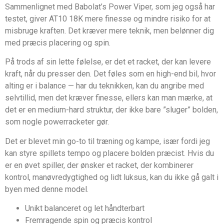
Sammenlignet med Babolat’s Power Viper, som jeg også har
testet, giver AT10 18K mere finesse og mindre risiko for at
misbruge kraften. Det kræver mere teknik, men belønner dig
med præcis placering og spin.
På trods af sin lette følelse, er det et racket, der kan levere
kraft, når du presser den. Det føles som en high-end bil, hvor
alting er i balance — har du teknikken, kan du angribe med
selvtillid, men det kræver finesse, ellers kan man mærke, at
det er en medium-hard struktur, der ikke bare ”sluger” bolden,
som nogle powerracketer gør.
Det er blevet min go-to til træning og kampe, især fordi jeg
kan styre spillets tempo og placere bolden præcist. Hvis du
er en øvet spiller, der ønsker et racket, der kombinerer
kontrol, manøvredygtighed og lidt luksus, kan du ikke gå galt i
byen med denne model.
Unikt balanceret og let håndterbart
Fremragende spin og præcis kontrol