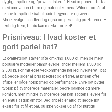
dygtige spillere og ”power-elskere”. Head imponerer fortsat
med innovation i form og materialer, mens Wilson formår at
skabe letspillede bat til både begyndere og øvede.
Mærkevalget handler dog også om personlig præference –
test dig frem, for du kan mærke forskel!
Prisniveau: Hvad koster et
godt padel bat?
Et kvalitetsbat starter ofte omkring 1.000 kr., men de mest
populære modeller blandt øvede lander mellem 1.500 og
2.500 kr. For mit eget vedkommende har jeg investeret i bat
på begge sider af prisspektret og erfaret, at prisen ofte
afspejler både holdbarhed og performance. Dyre bat byder
typisk på avancerede materialer, bedre balance og mere
komfort, men mindre avancerede bat kan sagtens levere for
en entusiastisk amatør. Jeg anbefaler altid at lægge lidt
ekstra for at få et bat, du ikke vokser ud af for hurtigt!