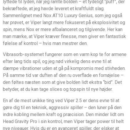
lyttede til lyden, når jeg ramte bolden – et tydeligt “puff”, der
bekræftede, at jeg havde leveret et kraftfuldt slag.
Sammenlignet med Nox AT10 Luxury Genius, som jeg også
har prøvet, er Viper langt mere fokuseret på eksplosivitet og
spin, mens Nox er mere afbalanceret og tilgivende. Her kan
man mærke, at Viper kræver finesse, men giver en fantastisk
følelse af kontrol – hvis man mestrer den.
Vibrasorb-systemet fungerer som en varm kop te for armene
efter lang tids spil, og jeg nød virkelig dens evne til at
dæmpe vibrationer uden at gå på kompromis med stivheden.
På samme tid var duften af den ru overflade en fornøjelse –
den føltes næsten som at give bolden lidt ekstra “bid”. Det
betyder, at du kan tage slices og topspin til nye højder.
En af de mest unikke ting ved Viper 2.5 er dens evne til at
gøre dig til en teknisk, aggressiv spiller – den luner på den
indre kobling mellem kraft og præcision. Den minder lidt om
Head Gravity Pro i sin kontrol, men Viper tager power til helt
nye niveauer. Hvis du er en avanceret spiller, der elsker at