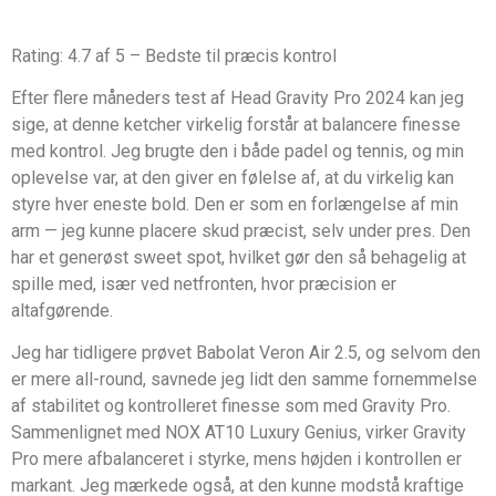
Rating: 4.7 af 5 – Bedste til præcis kontrol
Efter flere måneders test af Head Gravity Pro 2024 kan jeg
sige, at denne ketcher virkelig forstår at balancere finesse
med kontrol. Jeg brugte den i både padel og tennis, og min
oplevelse var, at den giver en følelse af, at du virkelig kan
styre hver eneste bold. Den er som en forlængelse af min
arm — jeg kunne placere skud præcist, selv under pres. Den
har et generøst sweet spot, hvilket gør den så behagelig at
spille med, især ved netfronten, hvor præcision er
altafgørende.
Jeg har tidligere prøvet Babolat Veron Air 2.5, og selvom den
er mere all-round, savnede jeg lidt den samme fornemmelse
af stabilitet og kontrolleret finesse som med Gravity Pro.
Sammenlignet med NOX AT10 Luxury Genius, virker Gravity
Pro mere afbalanceret i styrke, mens højden i kontrollen er
markant. Jeg mærkede også, at den kunne modstå kraftige