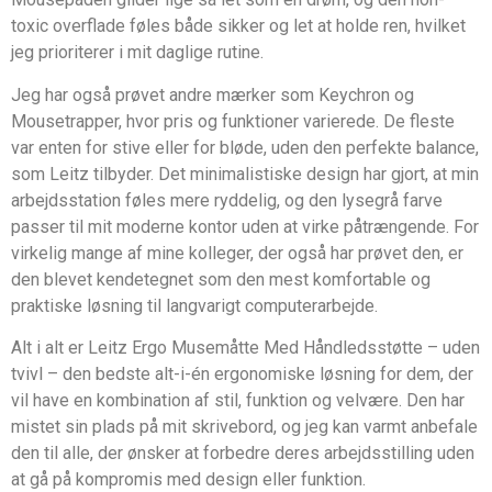
toxic overflade føles både sikker og let at holde ren, hvilket
jeg prioriterer i mit daglige rutine.
Jeg har også prøvet andre mærker som Keychron og
Mousetrapper, hvor pris og funktioner varierede. De fleste
var enten for stive eller for bløde, uden den perfekte balance,
som Leitz tilbyder. Det minimalistiske design har gjort, at min
arbejdsstation føles mere ryddelig, og den lysegrå farve
passer til mit moderne kontor uden at virke påtrængende. For
virkelig mange af mine kolleger, der også har prøvet den, er
den blevet kendetegnet som den mest komfortable og
praktiske løsning til langvarigt computerarbejde.
Alt i alt er Leitz Ergo Musemåtte Med Håndledsstøtte – uden
tvivl – den bedste alt-i-én ergonomiske løsning for dem, der
vil have en kombination af stil, funktion og velvære. Den har
mistet sin plads på mit skrivebord, og jeg kan varmt anbefale
den til alle, der ønsker at forbedre deres arbejdsstilling uden
at gå på kompromis med design eller funktion.