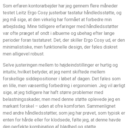
Som erfaren kontorarbejder har jeg gennem flere måneder
testet Leitz Ergo Cosy justerbar tastatur håndledsstøtte, og
jeg må sige, at den virkelig har formået at forbedre min
arbejdsdag. Mine tidligere erfaringer med håndledsstøtter
var ofte præget af ondt i albuerne og ubehag efter lange
perioder foran tastaturet. Det, der skiller Ergo Cosy ud, er den
minimalistiske, men funktionelle design, der føles diskret
men alligevel robust.
Selve justeringen mellem to højdeindstillinger er hurtig og
intuitiv, hvilket betyder, at jeg nemt skiftede mellem
forskellige siddepositioner i løbet af dagen. Det føles som
en lille, men væsentlig forbedring i ergonomien. Jeg vil ærligt
sige, at jeg tidligere har haft større problemer med
belastningsskader, men med denne støtte oplevede jeg en
markant forskel – uden at ofre komforten. Sammenlignet
med andre håndledsstøtter, som jeg har prøvet, som typisk er
enten for hårde eller for klodsede, følte jeg, at denne havde
den perfekte kombination af blødhed og støtte.