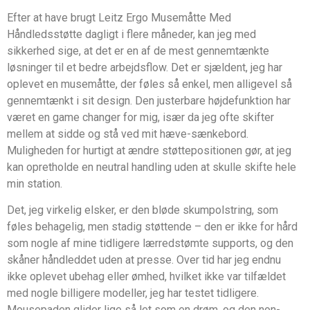
Efter at have brugt Leitz Ergo Musemåtte Med
Håndledsstøtte dagligt i flere måneder, kan jeg med
sikkerhed sige, at det er en af de mest gennemtænkte
løsninger til et bedre arbejdsflow. Det er sjældent, jeg har
oplevet en musemåtte, der føles så enkel, men alligevel så
gennemtænkt i sit design. Den justerbare højdefunktion har
været en game changer for mig, især da jeg ofte skifter
mellem at sidde og stå ved mit hæve-sænkebord.
Muligheden for hurtigt at ændre støttepositionen gør, at jeg
kan opretholde en neutral handling uden at skulle skifte hele
min station.
Det, jeg virkelig elsker, er den bløde skumpolstring, som
føles behagelig, men stadig støttende – den er ikke for hård
som nogle af mine tidligere lærredstømte supports, og den
skåner håndleddet uden at presse. Over tid har jeg endnu
ikke oplevet ubehag eller ømhed, hvilket ikke var tilfældet
med nogle billigere modeller, jeg har testet tidligere.
Mousepaden glider lige så let som en drøm, og den non-