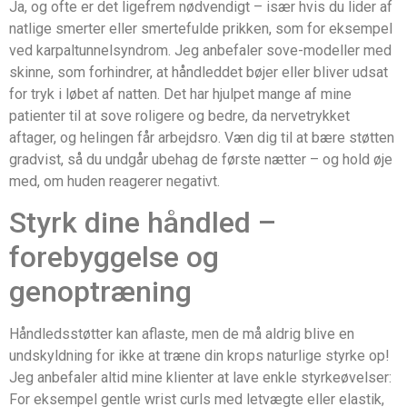
Ja, og ofte er det ligefrem nødvendigt – især hvis du lider af
natlige smerter eller smertefulde prikken, som for eksempel
ved karpaltunnelsyndrom. Jeg anbefaler sove-modeller med
skinne, som forhindrer, at håndleddet bøjer eller bliver udsat
for tryk i løbet af natten. Det har hjulpet mange af mine
patienter til at sove roligere og bedre, da nervetrykket
aftager, og helingen får arbejdsro. Væn dig til at bære støtten
gradvist, så du undgår ubehag de første nætter – og hold øje
med, om huden reagerer negativt.
Styrk dine håndled –
forebyggelse og
genoptræning
Håndledsstøtter kan aflaste, men de må aldrig blive en
undskyldning for ikke at træne din krops naturlige styrke op!
Jeg anbefaler altid mine klienter at lave enkle styrkeøvelser:
For eksempel gentle wrist curls med letvægte eller elastik,