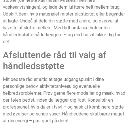
støtter (de fleste kan maskinvaskes, men læs
vaskeanvisningen), og lade dem lufttørre helt mellem brug.
Udskift dem, hvis materialet mister elasticitet eller begynder
at lugte. Undgå at dele din støtte med andre, og overvej at
have to at skifte mellem. Med lidt omtanke holder din
håndledsstøtte både længere – og din hud vil takke dig for
det.
Afsluttende råd til valg af
håndledsstøtte
Mit bedste råd er altid at tage udgangspunkt i dine
personlige behov, aktivitetsniveau og eventuelle
helbredsproblemer. Prøv gerne flere modeller og mærk, hvad
der føles bedst, inden du lægger dig fast. Konsultér en
professionel, hvis du er i tvivl – og husk at kombinere støtte
med øvelser og sunde vaner. Håndleddene skal bære meget
af din energi – pas godt på dem!