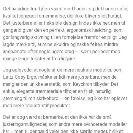
Det naturlige træ føles varmt mod huden, og det har en solid,
kvalitetspræget fornemmelse, der ikke bliver slidt hurtigt.
Det justerbare eller fleksible design findes ikke her, men til
gengæld giver den en perfekt, ergonomisk hældning, som
gør langvarig skrivning til en fornøjelse fremfor en pligt. Jeg
lagde mærke til, at mine skuldre og nakke føltes mindre
anspændte efter nogle ugers brug – især i perioder med
mange lange tekster at færdiggøre.
Jeg oplevede, at nogle af de mere neutrale modeller, som
Leitz Cosy Ergo, måske er lidt mere justerbare, men de
mangler den unikke æstetik, som Keychron tilbyder. Det
enkle, elegante træmateriale tilføjer en frisk, naturlig
stemning til mit skrivebord — en følelse jeg ikke har oplevet
med mere ‘industristil’ produkter.
Det er dog værd at bemærke, at den ikke har de små
justeringsmuligheder, som andre mere avancerede modeller
har – men til gengæld vejer den ikke særlig meget, hvilket