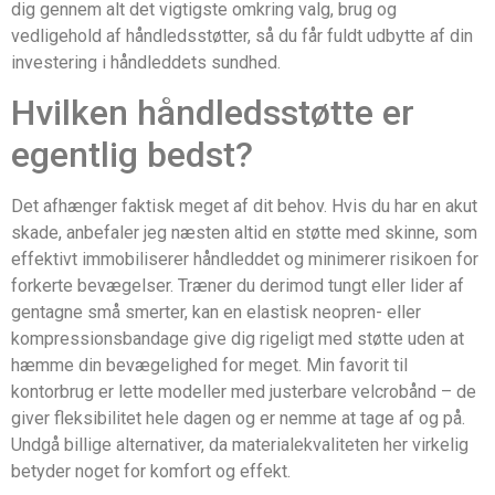
dig gennem alt det vigtigste omkring valg, brug og
vedligehold af håndledsstøtter, så du får fuldt udbytte af din
investering i håndleddets sundhed.
Hvilken håndledsstøtte er
egentlig bedst?
Det afhænger faktisk meget af dit behov. Hvis du har en akut
skade, anbefaler jeg næsten altid en støtte med skinne, som
effektivt immobiliserer håndleddet og minimerer risikoen for
forkerte bevægelser. Træner du derimod tungt eller lider af
gentagne små smerter, kan en elastisk neopren- eller
kompressionsbandage give dig rigeligt med støtte uden at
hæmme din bevægelighed for meget. Min favorit til
kontorbrug er lette modeller med justerbare velcrobånd – de
giver fleksibilitet hele dagen og er nemme at tage af og på.
Undgå billige alternativer, da materialekvaliteten her virkelig
betyder noget for komfort og effekt.