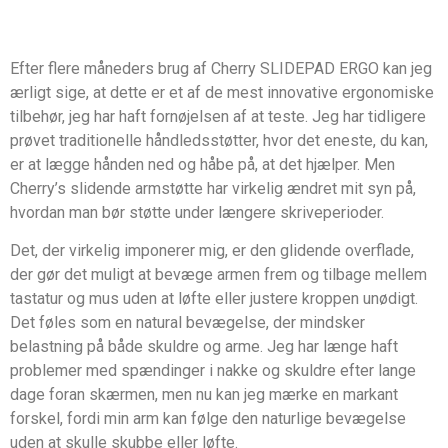
Efter flere måneders brug af Cherry SLIDEPAD ERGO kan jeg
ærligt sige, at dette er et af de mest innovative ergonomiske
tilbehør, jeg har haft fornøjelsen af at teste. Jeg har tidligere
prøvet traditionelle håndledsstøtter, hvor det eneste, du kan,
er at lægge hånden ned og håbe på, at det hjælper. Men
Cherry’s slidende armstøtte har virkelig ændret mit syn på,
hvordan man bør støtte under længere skriveperioder.
Det, der virkelig imponerer mig, er den glidende overflade,
der gør det muligt at bevæge armen frem og tilbage mellem
tastatur og mus uden at løfte eller justere kroppen unødigt.
Det føles som en natural bevægelse, der mindsker
belastning på både skuldre og arme. Jeg har længe haft
problemer med spændinger i nakke og skuldre efter lange
dage foran skærmen, men nu kan jeg mærke en markant
forskel, fordi min arm kan følge den naturlige bevægelse
uden at skulle skubbe eller løfte.