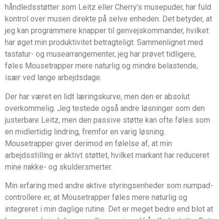
håndledsstøtter som Leitz eller Cherry’s musepuder, har fuld
kontrol over musen direkte på selve enheden. Det betyder, at
jeg kan programmere knapper til genvejskommander, hvilket
har øget min produktivitet betragteligt. Sammenlignet med
tastatur- og musearrangementer, jeg har prøvet tidligere,
føles Mousetrapper mere naturlig og mindre belastende,
især ved lange arbejdsdage.
Der har været en lidt læringskurve, men den er absolut
overkommelig. Jeg testede også andre løsninger som den
justerbare Leitz, men den passive støtte kan ofte føles som
en midlertidig lindring, fremfor en varig løsning.
Mousetrapper giver derimod en følelse af, at min
arbejdsstilling er aktivt støttet, hvilket markant har reduceret
mine nakke- og skuldersmerter.
Min erfaring med andre aktive styringsenheder som numpad-
controllere er, at Mousetrapper føles mere naturlig og
integreret i min daglige rutine. Det er meget bedre end blot at