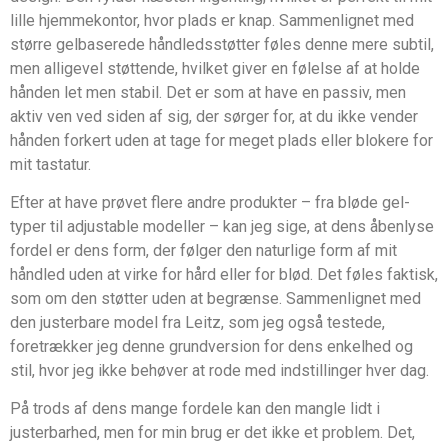
lille hjemmekontor, hvor plads er knap. Sammenlignet med
større gelbaserede håndledsstøtter føles denne mere subtil,
men alligevel støttende, hvilket giver en følelse af at holde
hånden let men stabil. Det er som at have en passiv, men
aktiv ven ved siden af sig, der sørger for, at du ikke vender
hånden forkert uden at tage for meget plads eller blokere for
mit tastatur.
Efter at have prøvet flere andre produkter – fra bløde gel-
typer til adjustable modeller – kan jeg sige, at dens åbenlyse
fordel er dens form, der følger den naturlige form af mit
håndled uden at virke for hård eller for blød. Det føles faktisk,
som om den støtter uden at begrænse. Sammenlignet med
den justerbare model fra Leitz, som jeg også testede,
foretrækker jeg denne grundversion for dens enkelhed og
stil, hvor jeg ikke behøver at rode med indstillinger hver dag.
På trods af dens mange fordele kan den mangle lidt i
justerbarhed, men for min brug er det ikke et problem. Det,