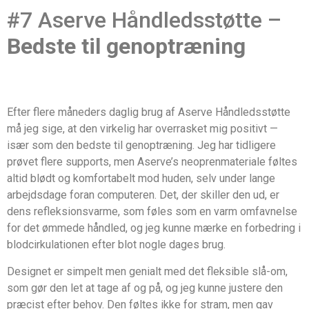
#7 Aserve Håndledsstøtte –
Bedste til genoptræning
Efter flere måneders daglig brug af Aserve Håndledsstøtte
må jeg sige, at den virkelig har overrasket mig positivt —
især som den bedste til genoptræning. Jeg har tidligere
prøvet flere supports, men Aserve’s neoprenmateriale føltes
altid blødt og komfortabelt mod huden, selv under lange
arbejdsdage foran computeren. Det, der skiller den ud, er
dens refleksionsvarme, som føles som en varm omfavnelse
for det ømmede håndled, og jeg kunne mærke en forbedring i
blodcirkulationen efter blot nogle dages brug.
Designet er simpelt men genialt med det fleksible slå-om,
som gør den let at tage af og på, og jeg kunne justere den
præcist efter behov. Den føltes ikke for stram, men gav