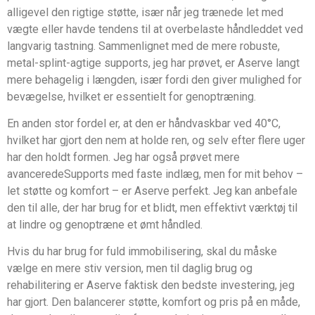
alligevel den rigtige støtte, især når jeg trænede let med
vægte eller havde tendens til at overbelaste håndleddet ved
langvarig tastning. Sammenlignet med de mere robuste,
metal-splint-agtige supports, jeg har prøvet, er Aserve langt
mere behagelig i længden, især fordi den giver mulighed for
bevægelse, hvilket er essentielt for genoptræning.
En anden stor fordel er, at den er håndvaskbar ved 40°C,
hvilket har gjort den nem at holde ren, og selv efter flere uger
har den holdt formen. Jeg har også prøvet mere
avanceredeSupports med faste indlæg, men for mit behov –
let støtte og komfort – er Aserve perfekt. Jeg kan anbefale
den til alle, der har brug for et blidt, men effektivt værktøj til
at lindre og genoptræne et ømt håndled.
Hvis du har brug for fuld immobilisering, skal du måske
vælge en mere stiv version, men til daglig brug og
rehabilitering er Aserve faktisk den bedste investering, jeg
har gjort. Den balancerer støtte, komfort og pris på en måde,