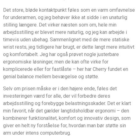
Det store, bløde kontaktpunkt føles som en varm omfavnelse
for underarmen, og jeg behøver ikke at sidde i en unaturlig
stilling længere. Det virker næsten som om, hele min
arbejdsstilling er blevet mere naturlig, og jeg kan arbejde i
timevis uden ubehag. Sammenlignet med de mere statiske
wrist rests, jeg tidligere har brugt, er dette langt mere intuitivt
og komfortabelt. Jeg har også prøvet nogle justerbare
ergonomiske løsninger, men de kan ofte virke for
komplicerede eller for fastlåste – her har Cherry fundet en
genial balance mellem bevægelse og støtte.
Selv om prisen måske er i den højere ende, føles det
investeringen værd for alle, der vil forbedre deres
arbejdsstilling og forebygge belastningsskader. Det er klart
min favorit, når det gælder langtidsholdbar ergonomi – den
kombinerer funktionalitet, komfort og innovativ design, som
giver en helt ny forståelse for, hvordan man bør støtte sin
arm under intens computerbrug.