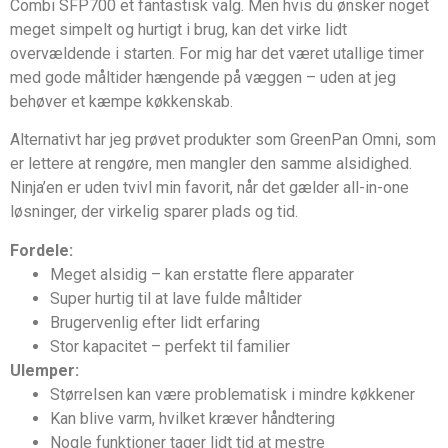
Combi SFP700 et fantastisk valg. Men hvis du ønsker noget
meget simpelt og hurtigt i brug, kan det virke lidt
overvældende i starten. For mig har det været utallige timer
med gode måltider hængende på væggen – uden at jeg
behøver et kæmpe køkkenskab.
Alternativt har jeg prøvet produkter som GreenPan Omni, som
er lettere at rengøre, men mangler den samme alsidighed.
Ninja’en er uden tvivl min favorit, når det gælder all-in-one
løsninger, der virkelig sparer plads og tid.
Fordele:
Meget alsidig – kan erstatte flere apparater
Super hurtig til at lave fulde måltider
Brugervenlig efter lidt erfaring
Stor kapacitet – perfekt til familier
Ulemper:
Størrelsen kan være problematisk i mindre køkkener
Kan blive varm, hvilket kræver håndtering
Nogle funktioner tager lidt tid at mestre