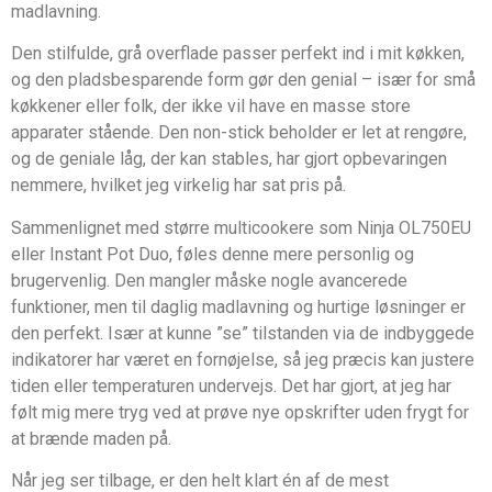
madlavning.
Den stilfulde, grå overflade passer perfekt ind i mit køkken,
og den pladsbesparende form gør den genial – især for små
køkkener eller folk, der ikke vil have en masse store
apparater stående. Den non-stick beholder er let at rengøre,
og de geniale låg, der kan stables, har gjort opbevaringen
nemmere, hvilket jeg virkelig har sat pris på.
Sammenlignet med større multicookere som Ninja OL750EU
eller Instant Pot Duo, føles denne mere personlig og
brugervenlig. Den mangler måske nogle avancerede
funktioner, men til daglig madlavning og hurtige løsninger er
den perfekt. Især at kunne ”se” tilstanden via de indbyggede
indikatorer har været en fornøjelse, så jeg præcis kan justere
tiden eller temperaturen undervejs. Det har gjort, at jeg har
følt mig mere tryg ved at prøve nye opskrifter uden frygt for
at brænde maden på.
Når jeg ser tilbage, er den helt klart én af de mest