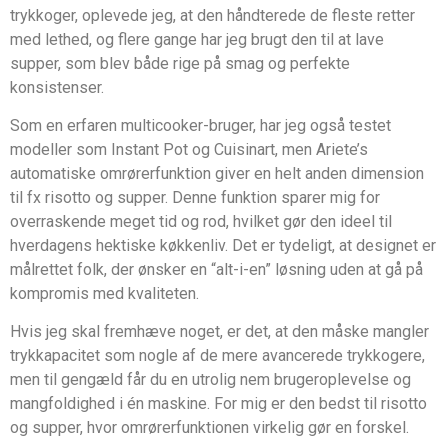
trykkoger, oplevede jeg, at den håndterede de fleste retter
med lethed, og flere gange har jeg brugt den til at lave
supper, som blev både rige på smag og perfekte
konsistenser.
Som en erfaren multicooker-bruger, har jeg også testet
modeller som Instant Pot og Cuisinart, men Ariete’s
automatiske omrørerfunktion giver en helt anden dimension
til fx risotto og supper. Denne funktion sparer mig for
overraskende meget tid og rod, hvilket gør den ideel til
hverdagens hektiske køkkenliv. Det er tydeligt, at designet er
målrettet folk, der ønsker en “alt-i-en” løsning uden at gå på
kompromis med kvaliteten.
Hvis jeg skal fremhæve noget, er det, at den måske mangler
trykkapacitet som nogle af de mere avancerede trykkogere,
men til gengæld får du en utrolig nem brugeroplevelse og
mangfoldighed i én maskine. For mig er den bedst til risotto
og supper, hvor omrørerfunktionen virkelig gør en forskel.