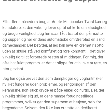
Efter flere måneders brug af Ariete Multicooker Twist kan jeg
konstatere, at den virkelig lever op til sit løfte om alsidighed
og brugervenlighed. Jeg har især fået testet den på risotto
og supper, og her er dens automatiske omrørerblad en sand
gamechanger. Det betyder, at jeg kan lave en cremet risotto,
uden at skulle stå ved komfuret og røre konstant – det giver
virkelig tid til at forberede resten af middagen. For mig, der
ofte har fuldt program, er det at slippe for at huske at røre, en
stor gevinst.
Jeg har også prøvet den som dampkoger og yoghurtmaker,
hvilket fungerer uden problemer, og rengøringen af den
keramiske, non-stick gryde er både enkel og hurtig. Det, der
virkelig skiller sig ud, er dens mange forudindstillede
programmer, hvilket gør den supernem at betjene, selv for
begynderne. Selvom den ikke kan erstatte en dedikeret