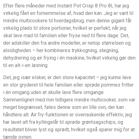
Efter flere måneder med Instant Pot Crisp 8 Pro 8L har jeg
virkelig fået en fornemmelse af, hvad den kan. Jeg er vant til
mindre multicookere til hverdagsbrug, men denne gigant får
virkelig plads til store portioner, hvilket er perfekt, når jeg
skal lave mad til familien eller fryse ned til flere dage. Det,
der adskiller den fra andre modeller, er netop størrelsen og
alsidigheden – her kombineres trykkogning, stegning,
dehydrering og air frying i én maskine, hvilket virkelig gør den
til en alt-i-en løsning.
Det, jeg især elsker, er den store kapacitet – jeg kunne lave
en stor gryderet til hele familien eller sprøde pommes fritter
i én omgang uden at skulle lave flere omgange.
Sammenlignet med min tidligere mindre multicooker, som var
meget begrænset, føles denne som en lille ovn, der kan
håndtere alt. Air fry-funktionen er overraskende effektiv; jeg
har lavet alt fra kyllingelår til sprøde grøntsagschips, og
resultatet bliver lyst og sprødt, hvilket også sparer mig for at
tænde ovnen.