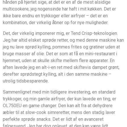
hånden på hjertet sige, at det er en af de mest alsidige
multicookere, jeg nogensinde har haft i mit køkken. Det er
ikke bare endnu en trykkoger eller airfryer – det er en
kombination, der virkelig åbner op for nye muligheder.
Det, der virkelig imponerer mig, er Tend Crisp-teknologien.
Jeg har altid elsket sprøde retter, og med denne maskine kan
jeg nu lave sprød kylling, pommes frites og gratiner uden at
bruge masser af olie. Det er som at få en mini-restaurant i
hjemmet, uden at skulle skifte mellem flere apparater. En
aften lavede jeg en alt-i-en ret med skiftevis dampet grønt,
derefter sprødstegt kylling, alt i den samme maskine –
utrolig tidsbesparende.
Sammenlignet med min tidligere investering, en standard
trykkoger, og min gamle airfryer, der kun lavede en ting, er
OL750EU en game changer. Den kan alt fra at dehydrere
æbler til at slow-cook simreretter, mens den stadig laver
perfekte sprøde snacks. Det er lidt af en avanceret
følgesvend. Jeg har dog oplevet, at den kan være lidt