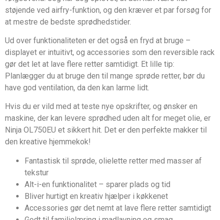
støjende ved airfry-funktion, og den kræver et par forsøg for
at mestre de bedste sprødhedstider.
Ud over funktionaliteten er det også en fryd at bruge –
displayet er intuitivt, og accessories som den reversible rack
gør det let at lave flere retter samtidigt. Et lille tip:
Planlægger du at bruge den til mange sprøde retter, bør du
have god ventilation, da den kan larme lidt.
Hvis du er vild med at teste nye opskrifter, og ønsker en
maskine, der kan levere sprødhed uden alt for meget olie, er
Ninja OL750EU et sikkert hit. Det er den perfekte makker til
den kreative hjemmekok!
Fantastisk til sprøde, olielette retter med masser af
tekstur
Alt-i-en funktionalitet – sparer plads og tid
Bliver hurtigt en kreativ hjælper i køkkenet
Accessories gør det nemt at lave flere retter samtidigt
Godt til familielæring i madlavning og smag