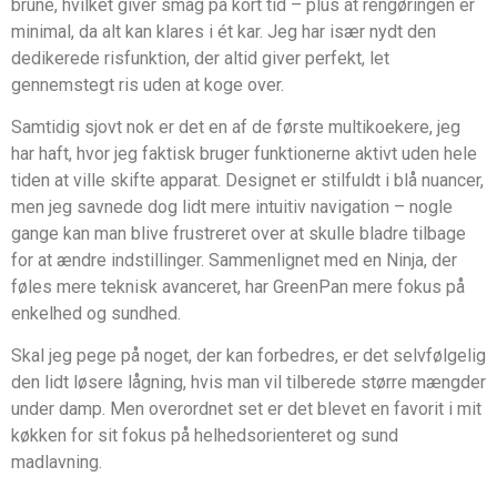
brune, hvilket giver smag på kort tid – plus at rengøringen er
minimal, da alt kan klares i ét kar. Jeg har især nydt den
dedikerede risfunktion, der altid giver perfekt, let
gennemstegt ris uden at koge over.
Samtidig sjovt nok er det en af de første multikoekere, jeg
har haft, hvor jeg faktisk bruger funktionerne aktivt uden hele
tiden at ville skifte apparat. Designet er stilfuldt i blå nuancer,
men jeg savnede dog lidt mere intuitiv navigation – nogle
gange kan man blive frustreret over at skulle bladre tilbage
for at ændre indstillinger. Sammenlignet med en Ninja, der
føles mere teknisk avanceret, har GreenPan mere fokus på
enkelhed og sundhed.
Skal jeg pege på noget, der kan forbedres, er det selvfølgelig
den lidt løsere lågning, hvis man vil tilberede større mængder
under damp. Men overordnet set er det blevet en favorit i mit
køkken for sit fokus på helhedsorienteret og sund
madlavning.