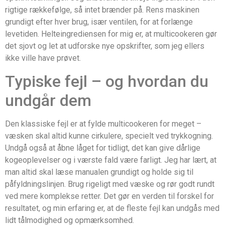
rigtige rækkefølge, så intet brænder på. Rens maskinen
grundigt efter hver brug, især ventilen, for at forlænge
levetiden. Helteingrediensen for mig er, at multicookeren gør
det sjovt og let at udforske nye opskrifter, som jeg ellers
ikke ville have prøvet.
Typiske fejl – og hvordan du
undgår dem
Den klassiske fejl er at fylde multicookeren for meget –
væsken skal altid kunne cirkulere, specielt ved trykkogning.
Undgå også at åbne låget for tidligt, det kan give dårlige
kogeoplevelser og i værste fald være farligt. Jeg har lært, at
man altid skal læse manualen grundigt og holde sig til
påfyldningslinjen. Brug rigeligt med væske og rør godt rundt
ved mere komplekse retter. Det gør en verden til forskel for
resultatet, og min erfaring er, at de fleste fejl kan undgås med
lidt tålmodighed og opmærksomhed.