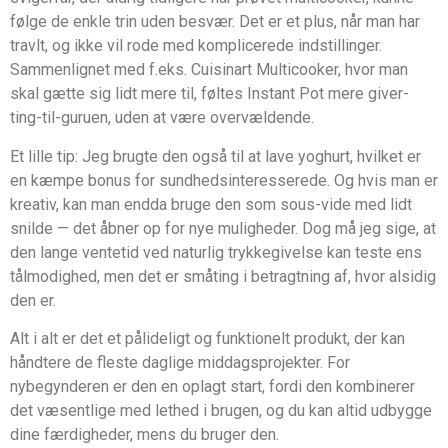
følge de enkle trin uden besvær. Det er et plus, når man har
travlt, og ikke vil rode med komplicerede indstillinger.
Sammenlignet med f.eks. Cuisinart Multicooker, hvor man
skal gætte sig lidt mere til, føltes Instant Pot mere giver-
ting-til-guruen, uden at være overvældende.
Et lille tip: Jeg brugte den også til at lave yoghurt, hvilket er
en kæmpe bonus for sundhedsinteresserede. Og hvis man er
kreativ, kan man endda bruge den som sous-vide med lidt
snilde — det åbner op for nye muligheder. Dog må jeg sige, at
den lange ventetid ved naturlig trykkegivelse kan teste ens
tålmodighed, men det er småting i betragtning af, hvor alsidig
den er.
Alt i alt er det et pålideligt og funktionelt produkt, der kan
håndtere de fleste daglige middagsprojekter. For
nybegynderen er den en oplagt start, fordi den kombinerer
det væsentlige med lethed i brugen, og du kan altid udbygge
dine færdigheder, mens du bruger den.