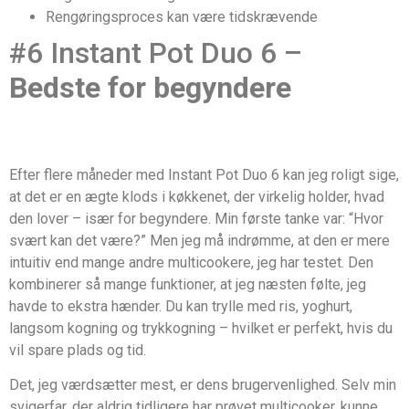
Rengøringsproces kan være tidskrævende
#6 Instant Pot Duo 6 –
Bedste for begyndere
Efter flere måneder med Instant Pot Duo 6 kan jeg roligt sige,
at det er en ægte klods i køkkenet, der virkelig holder, hvad
den lover – især for begyndere. Min første tanke var: “Hvor
svært kan det være?” Men jeg må indrømme, at den er mere
intuitiv end mange andre multicookere, jeg har testet. Den
kombinerer så mange funktioner, at jeg næsten følte, jeg
havde to ekstra hænder. Du kan trylle med ris, yoghurt,
langsom kogning og trykkogning – hvilket er perfekt, hvis du
vil spare plads og tid.
Det, jeg værdsætter mest, er dens brugervenlighed. Selv min
svigerfar, der aldrig tidligere har prøvet multicooker, kunne