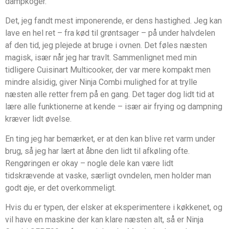
dampkoger.
Det, jeg fandt mest imponerende, er dens hastighed. Jeg kan
lave en hel ret – fra kød til grøntsager – på under halvdelen
af den tid, jeg plejede at bruge i ovnen. Det føles næsten
magisk, især når jeg har travlt. Sammenlignet med min
tidligere Cuisinart Multicooker, der var mere kompakt men
mindre alsidig, giver Ninja Combi mulighed for at trylle
næsten alle retter frem på en gang. Det tager dog lidt tid at
lære alle funktionerne at kende – især air frying og dampning
kræver lidt øvelse.
En ting jeg har bemærket, er at den kan blive ret varm under
brug, så jeg har lært at åbne den lidt til afkøling ofte.
Rengøringen er okay – nogle dele kan være lidt
tidskrævende at vaske, særligt ovndelen, men holder man
godt øje, er det overkommeligt.
Hvis du er typen, der elsker at eksperimentere i køkkenet, og
vil have en maskine der kan klare næsten alt, så er Ninja