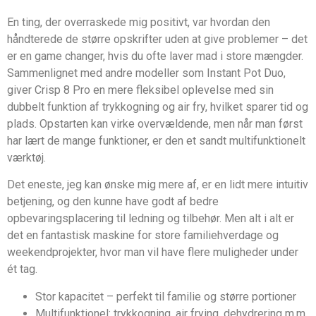
En ting, der overraskede mig positivt, var hvordan den
håndterede de større opskrifter uden at give problemer – det
er en game changer, hvis du ofte laver mad i store mængder.
Sammenlignet med andre modeller som Instant Pot Duo,
giver Crisp 8 Pro en mere fleksibel oplevelse med sin
dubbelt funktion af trykkogning og air fry, hvilket sparer tid og
plads. Opstarten kan virke overvældende, men når man først
har lært de mange funktioner, er den et sandt multifunktionelt
værktøj.
Det eneste, jeg kan ønske mig mere af, er en lidt mere intuitiv
betjening, og den kunne have godt af bedre
opbevaringsplacering til ledning og tilbehør. Men alt i alt er
det en fantastisk maskine for store familiehverdage og
weekendprojekter, hvor man vil have flere muligheder under
ét tag.
Stor kapacitet – perfekt til familie og større portioner
Multifunktionel: trykkogning, air frying, dehydrering m.m.