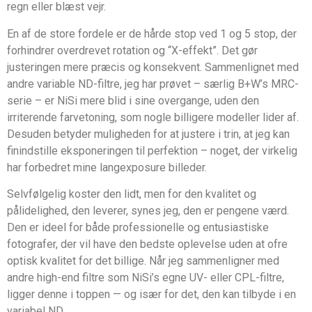
regn eller blæst vejr.
En af de store fordele er de hårde stop ved 1 og 5 stop, der
forhindrer overdrevet rotation og “X-effekt”. Det gør
justeringen mere præcis og konsekvent. Sammenlignet med
andre variable ND-filtre, jeg har prøvet – særlig B+W’s MRC-
serie – er NiSi mere blid i sine overgange, uden den
irriterende farvetoning, som nogle billigere modeller lider af.
Desuden betyder muligheden for at justere i trin, at jeg kan
finindstille eksponeringen til perfektion – noget, der virkelig
har forbedret mine langexposure billeder.
Selvfølgelig koster den lidt, men for den kvalitet og
pålidelighed, den leverer, synes jeg, den er pengene værd.
Den er ideel for både professionelle og entusiastiske
fotografer, der vil have den bedste oplevelse uden at ofre
optisk kvalitet for det billige. Når jeg sammenligner med
andre high-end filtre som NiSi’s egne UV- eller CPL-filtre,
ligger denne i toppen — og især for det, den kan tilbyde i en
variabel ND.