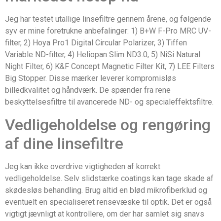
Jeg har testet utallige linsefiltre gennem årene, og følgende
syv er mine foretrukne anbefalinger: 1) B+W F-Pro MRC UV-
filter, 2) Hoya Pro1 Digital Circular Polarizer, 3) Tiffen
Variable ND-filter, 4) Heliopan Slim ND3.0, 5) NiSi Natural
Night Filter, 6) K&F Concept Magnetic Filter Kit, 7) LEE Filters
Big Stopper. Disse mærker leverer kompromisløs
billedkvalitet og håndværk. De spænder fra rene
beskyttelsesfiltre til avancerede ND- og specialeffektsfiltre.
Vedligeholdelse og rengøring
af dine linsefiltre
Jeg kan ikke overdrive vigtigheden af korrekt
vedligeholdelse. Selv slidstærke coatings kan tage skade af
skødesløs behandling. Brug altid en blød mikrofiberklud og
eventuelt en specialiseret rensevæske til optik. Det er også
vigtigt jævnligt at kontrollere, om der har samlet sig snavs