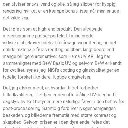
den afviser snavs, vand og olie, så jeg slipper for hyppig
rengøring, hvilket er en kæmpe bonus, især når man er ude i
det vilde vejr.
Det føles som et high-end produkt. Den ultratynde
messingramme passer perfekt til mine brede
vidvinkelobjektiver uden at forårsage vignettering, og det
solide materiale føles reelt og holdbart, langt bedre end
mange billigere alternativer som Hama UV AR. Jeg har
sammenlignet med B+W Basic UV, og selvom B+W er kendt
for kvalitet, synes jeg, NiSi’s coating og glaskvalitet gør en
tydelig forskel i koldere, fugtige omgivelser.
Det, jeg elsker mest, er, hvordan filtret forbedrer
billedkvaliteten. Det fjerner den ofte blålige UV-bleghed i
dagslys, hvilket betyder mere naturlige farver uden behov for
post-processering. Samtidig forbliver lysgennemgangen
beskeden, og billederne fremstår med større kontrast og
skarphed. Selvom prisen er i den dyre ende, føles det