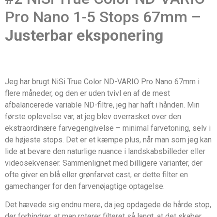
Pro Nano 1-5 Stops 67mm –
Justerbar eksponering
Jeg har brugt NiSi True Color ND-VARIO Pro Nano 67mm i
flere måneder, og den er uden tvivl en af de mest
afbalancerede variable ND-filtre, jeg har haft i hånden. Min
første oplevelse var, at jeg blev overrasket over den
ekstraordinære farvegengivelse – minimal farvetoning, selv i
de højeste stops. Det er et kæmpe plus, når man som jeg kan
lide at bevare den naturlige nuance i landskabsbilleder eller
videosekvenser. Sammenlignet med billigere varianter, der
ofte giver en blå eller grønfarvet cast, er dette filter en
gamechanger for den farvenøjagtige optagelse.
Det hævede sig endnu mere, da jeg opdagede de hårde stop,
der forhindrer, at man roterer filteret så langt, at det skaber