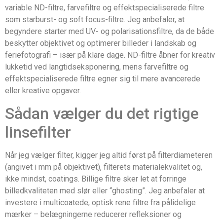
variable ND-filtre, farvefiltre og effektspecialiserede filtre
som starburst- og soft focus-filtre. Jeg anbefaler, at
begyndere starter med UV- og polarisationsfiltre, da de både
beskytter objektivet og optimerer billeder i landskab og
feriefotografi – især på klare dage. ND-filtre åbner for kreativ
lukketid ved langtidseksponering, mens farvefiltre og
effektspecialiserede filtre egner sig til mere avancerede
eller kreative opgaver.
Sådan vælger du det rigtige
linsefilter
Når jeg vælger filter, kigger jeg altid først på filterdiameteren
(angivet i mm på objektivet), filterets materialekvalitet og,
ikke mindst, coatings. Billige filtre sker let at forringe
billedkvaliteten med slør eller “ghosting”. Jeg anbefaler at
investere i multicoatede, optisk rene filtre fra pålidelige
mærker – belægningerne reducerer refleksioner og