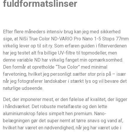
fuldformatslinser
Efter flere måneders intensiv brug kan jeg med sikkerhed
sige, at NiSi True Color ND-VARIO Pro Nano 1-5 Stops 77mm
virkelig lever op til sit ry. Som erfaren guiden i filterverdenen
har jeg testet alt fra billige UV-filtre til topmodeller, men
denne variable ND har virkelig fanget min opmærksomhed.
Den formår at opretholde “True Color” med minimal
farvetoning, hvilket jeg personligt sætter stor pris på – især
når jeg fotograferer landskaber i stærkt lys og vil bevare det
naturlige udseende.
Det, der imponerer mest, er den følelse af kvalitet, der ligger
i håndværket. Det robuste metalfæste og den lette
aluminiumskrop føles simpelt hen premium. Nano-
belægningen gør det super nemt at tørre snavs og vand af,
hvilket har været en nødvendighed, når jeg har været ude i