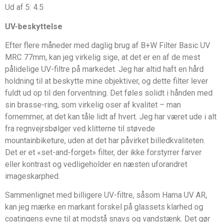
Ud af 5: 4.5
UV-beskyttelse
Efter flere måneder med daglig brug af B+W Filter Basic UV
MRC 77mm, kan jeg virkelig sige, at det er en af de mest
pålidelige UV-filtre på markedet. Jeg har altid haft en hård
holdning til at beskytte mine objektiver, og dette filter lever
fuldt ud op til den forventning. Det føles solidt i hånden med
sin brasse-ring, som virkelig oser af kvalitet – man
fornemmer, at det kan tåle lidt af hvert. Jeg har været ude i alt
fra regnvejrsbølger ved klitterne til støvede
mountainbiketure, uden at det har påvirket billedkvaliteten.
Det er et «set-and-forget» filter, der ikke forstyrrer farver
eller kontrast og vedligeholder en næsten uforandret
imageskarphed.
Sammenlignet med billigere UV-filtre, såsom Hama UV AR,
kan jeg mærke en markant forskel på glassets klarhed og
coatingens evne til at modstå snavs og vandstænk. Det gør