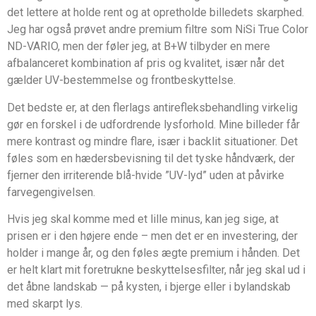
det lettere at holde rent og at opretholde billedets skarphed.
Jeg har også prøvet andre premium filtre som NiSi True Color
ND-VARIO, men der føler jeg, at B+W tilbyder en mere
afbalanceret kombination af pris og kvalitet, især når det
gælder UV-bestemmelse og frontbeskyttelse.
Det bedste er, at den flerlags antirefleksbehandling virkelig
gør en forskel i de udfordrende lysforhold. Mine billeder får
mere kontrast og mindre flare, især i backlit situationer. Det
føles som en hædersbevisning til det tyske håndværk, der
fjerner den irriterende blå-hvide ”UV-lyd” uden at påvirke
farvegengivelsen.
Hvis jeg skal komme med et lille minus, kan jeg sige, at
prisen er i den højere ende – men det er en investering, der
holder i mange år, og den føles ægte premium i hånden. Det
er helt klart mit foretrukne beskyt­telsesfilter, når jeg skal ud i
det åbne landskab — på kysten, i bjerge eller i bylandskab
med skarpt lys.