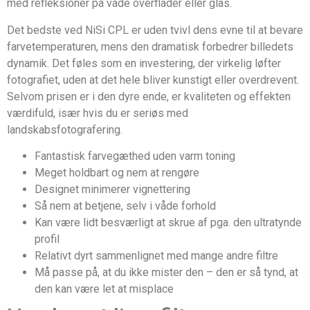
med refleksioner på våde overflader eller glas.
Det bedste ved NiSi CPL er uden tvivl dens evne til at bevare
farvetemperaturen, mens den dramatisk forbedrer billedets
dynamik. Det føles som en investering, der virkelig løfter
fotografiet, uden at det hele bliver kunstigt eller overdrevent.
Selvom prisen er i den dyre ende, er kvaliteten og effekten
værdifuld, især hvis du er seriøs med
landskabsfotografering.
Fantastisk farvegæthed uden varm toning
Meget holdbart og nem at rengøre
Designet minimerer vignettering
Så nem at betjene, selv i våde forhold
Kan være lidt besværligt at skrue af pga. den ultratynde
profil
Relativt dyrt sammenlignet med mange andre filtre
Må passe på, at du ikke mister den – den er så tynd, at
den kan være let at misplace