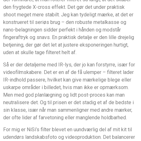
den frygtede X-cross effekt. Det gør det under praktisk
shoot meget mere stabilt. Jeg kan tydeligt mærke, at det er
konstrueret til seriøs brug – den robuste metalkasse og
nano-belagningen sidder perfekt i hånden og modstår
fingeraftryk og snavs. En praktisk detalje er den lille drejelig
betjening, der gør det let at justere eksponeringen hurtigt,
uden at skulle tage filteret helt af.
Så er der detaljerne med IR-lys, der jo kan forstyrre, især for
videofilmskabere. Det er en af de få ulemper – filteret lader
IR-indhold passere, hvilket kan give mærkelige blege eller
uskarpe områder i billedet, hvis man ikke er opmærksom.
Men med god planlægning og lidt post-proces kan man
neutralisere det. Og til prisen er det stadig et af de bedste i
sin klasse, især når man sammenligner med andre mærker,
der ofte lider af farvetoning eller manglende holdbarhed.
For mig er NiSi’s filter blevet en uundværlig del af mit kit til
udendørs landskabsfoto og videoproduktion. Det balancerer