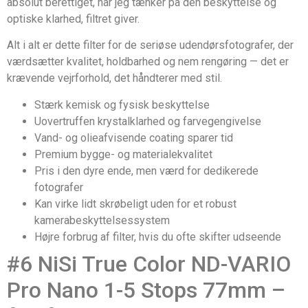
absolut berettiget, når jeg tænker på den beskyttelse og
optiske klarhed, filtret giver.
Alt i alt er dette filter for de seriøse udendørsfotografer, der
værdsætter kvalitet, holdbarhed og nem rengøring — det er
krævende vejrforhold, det håndterer med stil.
Stærk kemisk og fysisk beskyttelse
Uovertruffen krystalklarhed og farvegengivelse
Vand- og olieafvisende coating sparer tid
Premium bygge- og materialekvalitet
Pris i den dyre ende, men værd for dedikerede
fotografer
Kan virke lidt skrøbeligt uden for et robust
kamerabeskyttelsessystem
Højre forbrug af filter, hvis du ofte skifter udseende
#6 NiSi True Color ND-VARIO
Pro Nano 1-5 Stops 77mm –