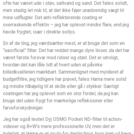
ofte har været ude i støv, saltvand og sand. Det føles solidt,
men stadig let nok til, at det ikke føjer unødvendig vægt til
mine udflugter. Det anti-reflekterende coating er
overraskende effektiv – jeg har oplevet mindre flare, end jeg
havde frygtet, især i direkte sollys.
En af de ting, jeg værdsætter mest, er at bruge det som en
“sacrificial” filter. Det har reddet mange dyre linser, da det har
været første forsvar mod ridser og stød. Det er utroligt,
hvordan det kan tåle lidt af hvert uden at påvirke
billedkvaliteten mærkbart. Sammenlignet med mylderet af
budgetfiltre, jeg tidligere har prøvet, føles Hama mere solid
og mindre tilbøjelig til at skille eller gå i stykker. Særligt
coatingen har jeg oplevet som en stor fordel, da jeg kan
bruge det uden frygt for mærkelige refleksioner eller
farveforskydninger.
Jeg har også testet Dyj OSMO Pocket ND-filter til action-
videoer og B+W’s mere professionelle UV, men det er
tydeligt, at Hama er et go-to for daglig brug, hvor man vil have