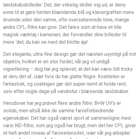
landskabsbilleder. Det, der virkelig skiller sig ud, er dens
evne til at gøre himlen blændende blå og kløvergrøften mere
levende uden den varme, ofte oversaturerede tone, mange
andre CPL-filtre kan give. Det føles som at have et lille
magisk værktøj i kameraet, der forvandler dine billeder til
mere ‘det, du kan se med det blotte øje’.
Det elegante, ultra-fine design gør det næsten usynligt på mit
objektiv, hvilket er en stor fordel, når jeg vil undgå
vignettering – dog har jeg oplevet, at det kan være lidt tricky
at skru det af, især hvis du har glatte fingre. Kvaliteten er
fantastisk, og coatingen gør det super nemt at holde rent,
selv efter nogle dage på vandretur i blæsende landskaber.
Herudover har jeg prøvet flere andre filtre: B+W UV’s er
solide, men altså ikke de samme farveforbedrende
egenskaber. Det har også været sjovt at sammenligne med
vario ND-filtre, som jeg også har brugt, men det her CPL giver
et helt andet niveau af farveintensitet, især når jeg arbejder