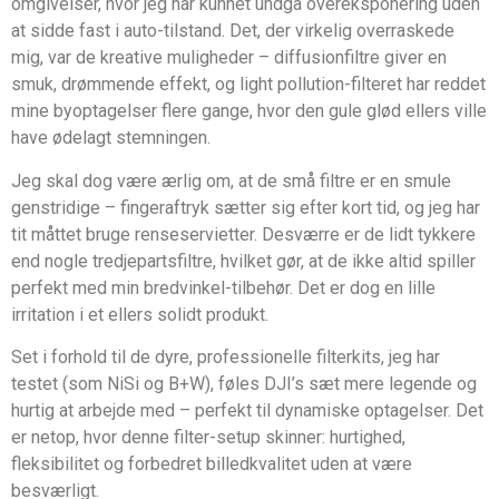
omgivelser, hvor jeg har kunnet undgå overeksponering uden
at sidde fast i auto-tilstand. Det, der virkelig overraskede
mig, var de kreative muligheder – diffusionfiltre giver en
smuk, drømmende effekt, og light pollution-filteret har reddet
mine byoptagelser flere gange, hvor den gule glød ellers ville
have ødelagt stemningen.
Jeg skal dog være ærlig om, at de små filtre er en smule
genstridige – fingeraftryk sætter sig efter kort tid, og jeg har
tit måttet bruge renseservietter. Desværre er de lidt tykkere
end nogle tredjepartsfiltre, hvilket gør, at de ikke altid spiller
perfekt med min bredvinkel-tilbehør. Det er dog en lille
irritation i et ellers solidt produkt.
Set i forhold til de dyre, professionelle filterkits, jeg har
testet (som NiSi og B+W), føles DJI’s sæt mere legende og
hurtig at arbejde med – perfekt til dynamiske optagelser. Det
er netop, hvor denne filter-setup skinner: hurtighed,
fleksibilitet og forbedret billedkvalitet uden at være
besværligt.