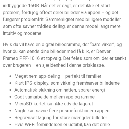
indbyggede 16GB. Når det er sagt, er det ikke et stort
problem, fordi jeg oftest deler billeder via appen – og det
fungerer problemfrit. Sammenlignet med billigere modeller,
som ofte savner trådløs deling, er denne model langt mere
intuitiv og moderne.
Hvis du vil have en digital billedramme, der “bare virker”, og
hvor du kan sende dine billeder med få klik, er Denver
Frameo PFF-1016 et topvalg. Det føles som om, der er tænkt
over brugeren – en sjældenhed i denne prisklasse.
Meget nem app-deling – perfekt til familier
Klart IPS-display, som virkelig fremhæver billederne
Automatisk slukning om natten, sparer energi
Godt samarbejde mellem app og ramme
MicroSD-kortet kan ikke udvide lageret
Nogle kan savne flere prismefunktioner i appen
Begrænset lagring for store mængder billeder
Hvis Wi-Fi forbindelsen er ustabil, kan det drille