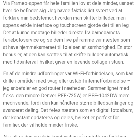
Via Frameo-appen får hele familien lov at dele minder, uanset
hvor de befinder sig. Jeg havde faktisk lidt svært ved at
forklare min bedstemor, hvordan man skifter billeder, men
appens enkle interface og touchscreen gjorde det til en leg.
Det at kunne modtage billeder direkte fra barnebarnets
feriebotoservice og se dem live på ramme var næsten som
at have hjemmekameraet til følelsen af samhørighed. En stor
bonus er, at den kan sættes til at skifte billeder automatisk
med tidsinterval, hvilket giver en levende collage i stuen.
En af de mindre udfordringer var Wi-Fi-forbindelsen, som kan
drille i områder med svag eller ustabil internetforbindelse –
jeg anbefaler en god router i nærheden. Sammenlignet med
f.eks. den mindre Denver PFF-725W, er PFF-1042DW mere
medrivende, fordi den kan håndtere større billedsamlinger og
avanceret deling. Det føles næsten som en digital fotoalbum,
der konstant opdateres og deles, hvilket er perfekt for
familier, der vil holde minder friske.
Alt i alt er den en skøn kombination af æstetik og funktion,