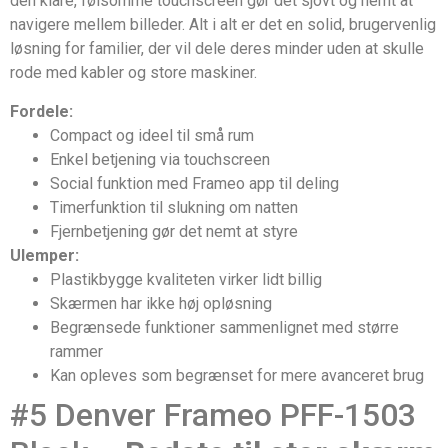
den klare, følsomme touchscreen gør det sjovt og nemt at
navigere mellem billeder. Alt i alt er det en solid, brugervenlig
løsning for familier, der vil dele deres minder uden at skulle
rode med kabler og store maskiner.
Fordele:
Compact og ideel til små rum
Enkel betjening via touchscreen
Social funktion med Frameo app til deling
Timerfunktion til slukning om natten
Fjernbetjening gør det nemt at styre
Ulemper:
Plastikbygge kvaliteten virker lidt billig
Skærmen har ikke høj opløsning
Begrænsede funktioner sammenlignet med større
rammer
Kan opleves som begrænset for mere avanceret brug
#5 Denver Frameo PFF-1503