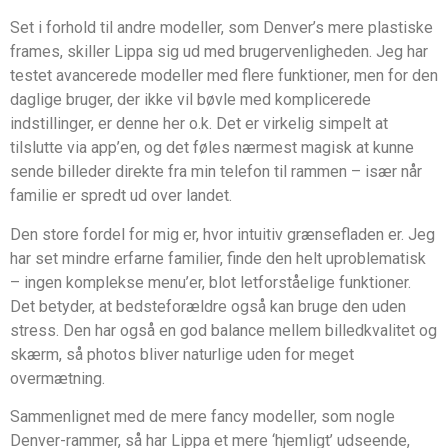
Set i forhold til andre modeller, som Denver’s mere plastiske
frames, skiller Lippa sig ud med brugervenligheden. Jeg har
testet avancerede modeller med flere funktioner, men for den
daglige bruger, der ikke vil bøvle med komplicerede
indstillinger, er denne her o.k. Det er virkelig simpelt at
tilslutte via app’en, og det føles nærmest magisk at kunne
sende billeder direkte fra min telefon til rammen – især når
familie er spredt ud over landet.
Den store fordel for mig er, hvor intuitiv grænsefladen er. Jeg
har set mindre erfarne familier, finde den helt uproblematisk
– ingen komplekse menu’er, blot letforståelige funktioner.
Det betyder, at bedsteforældre også kan bruge den uden
stress. Den har også en god balance mellem billedkvalitet og
skærm, så photos bliver naturlige uden for meget
overmætning.
Sammenlignet med de mere fancy modeller, som nogle
Denver-rammer, så har Lippa et mere ‘hjemligt’ udseende,