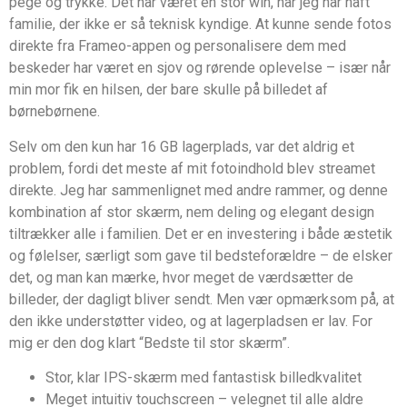
pege og trykke. Det har været en stor win, når jeg har haft
familie, der ikke er så teknisk kyndige. At kunne sende fotos
direkte fra Frameo-appen og personalisere dem med
beskeder har været en sjov og rørende oplevelse – især når
min mor fik en hilsen, der bare skulle på billedet af
børnebørnene.
Selv om den kun har 16 GB lagerplads, var det aldrig et
problem, fordi det meste af mit fotoindhold blev streamet
direkte. Jeg har sammenlignet med andre rammer, og denne
kombination af stor skærm, nem deling og elegant design
tiltrækker alle i familien. Det er en investering i både æstetik
og følelser, særligt som gave til bedsteforældre – de elsker
det, og man kan mærke, hvor meget de værdsætter de
billeder, der dagligt bliver sendt. Men vær opmærksom på, at
den ikke understøtter video, og at lagerpladsen er lav. For
mig er den dog klart “Bedste til stor skærm”.
Stor, klar IPS-skærm med fantastisk billedkvalitet
Meget intuitiv touchscreen – velegnet til alle aldre