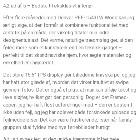
4,2 ud af 5 – Bedste til eksklusivt interiør
Efter flere måneder med Denver PFF-1543LW Wood kan jeg
ærligt sige, at den formår at kombinere funktionalitet med
æstetik på en måde, der virkelig tiltaler min indre
designentusiast. Det varme, naturlige træomslag gør, at den
føles mere som et kunstværk end en teknisk gadget –
perfekt til det skandinaviske hjem, hvor ægte materialer og
enkelhed er i højsædet.
Det store 15,6″-IPS display gør billederne knivskarpe, og jeg
har haft stor glæde af, hvordan det virker intuitivt at swipe
gennem fotos. Det er også et plus, at man kan tilføje tekst og
lave sløjfer, hvilket gør den personlig. Dog er det Frameo-
appen, jeg har haft flest udfordringer med – den er bestemt
ikke uden fejl, og jeg har oplevet både forsinkede uploads og
fejlmeddelelser. Det kan være frustrerende, især når family-
gruppen skal fyldes med nye feriebilleder hurtigt.
Alt i alt synes jeg, at den unikke træramme løfter hele