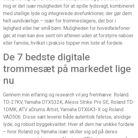
mig er det især muligheden for at spille lydsvagt, kombineret
med utallige lyde og integrerede øvefunktioner, der gør dem
helt uundværlige – især for trommeslagere, der bor i
lejlighed eller har små børn. Muligheden for hovedtelefoner
gør, at man kan øve sent om aftenen uden at forstyrre naboer
eller familie, hvilket i praksis topper min liste af fordele.
De 7 bedste digitale
trommesæt på markedet lige
nu
Gennem min erfaring og research vil jeg fremhæve: Roland
TD-27KV, Yamaha DTX532K, Alesis Strike Pro SE, Roland TD-
1DMK, ATV aDrums Artist, Yamaha DTX6K3-X og Roland
VAD506. Disse sæt leverer både autentisk følelse, alsidige
lyde, og robust byggekvalitet. Hver af dem har unikke fordele
– hvor Roland og Yamaha især skiller sig ud på deres