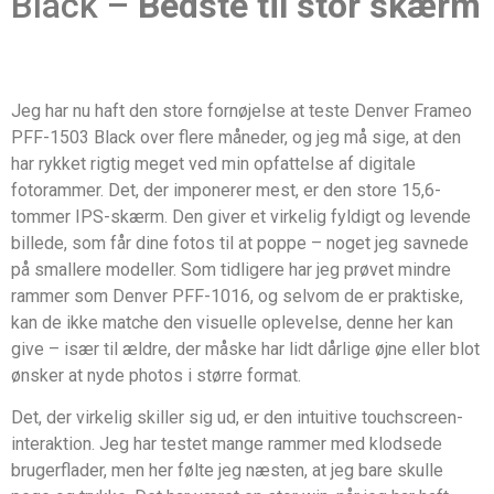
Black –
Bedste til stor skærm
Jeg har nu haft den store fornøjelse at teste Denver Frameo
PFF-1503 Black over flere måneder, og jeg må sige, at den
har rykket rigtig meget ved min opfattelse af digitale
fotorammer. Det, der imponerer mest, er den store 15,6-
tommer IPS-skærm. Den giver et virkelig fyldigt og levende
billede, som får dine fotos til at poppe – noget jeg savnede
på smallere modeller. Som tidligere har jeg prøvet mindre
rammer som Denver PFF-1016, og selvom de er praktiske,
kan de ikke matche den visuelle oplevelse, denne her kan
give – især til ældre, der måske har lidt dårlige øjne eller blot
ønsker at nyde photos i større format.
Det, der virkelig skiller sig ud, er den intuitive touchscreen-
interaktion. Jeg har testet mange rammer med klodsede
brugerflader, men her følte jeg næsten, at jeg bare skulle