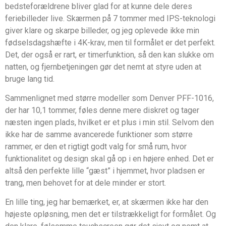
bedsteforældrene bliver glad for at kunne dele deres
feriebilleder live. Skærmen på 7 tommer med IPS-teknologi
giver klare og skarpe billeder, og jeg oplevede ikke min
fødselsdagshæfte i 4K-krav, men til formålet er det perfekt.
Det, der også er rart, er timerfunktion, så den kan slukke om
natten, og fjernbetjeningen gør det nemt at styre uden at
bruge lang tid.
Sammenlignet med større modeller som Denver PFF-1016,
der har 10,1 tommer, føles denne mere diskret og tager
næsten ingen plads, hvilket er et plus i min stil. Selvom den
ikke har de samme avancerede funktioner som større
rammer, er den et rigtigt godt valg for små rum, hvor
funktionalitet og design skal gå op i en højere enhed. Det er
altså den perfekte lille “gæst” i hjemmet, hvor pladsen er
trang, men behovet for at dele minder er stort.
En lille ting, jeg har bemærket, er, at skærmen ikke har den
højeste opløsning, men det er tilstrækkeligt for formålet. Og