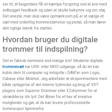
ser tit, at begyndere får et kæmpe forspring ved at øve med
indbygget feedback og uden at skulle bekymre sig om støj.
Det eneste, man skal være opmærksom på, er at vælge et
sæt med ordentlig trommestørrelse og pedal, så man lærer
den rigtige teknik fra starten.
Hvordan bruger du digitale
trommer til indspilning?
Det er faktisk nemmere end mange tror! Moderne digitale
trommesæt
har USB- eller MIDI-udgange, så du let kan
koble dem til computer og indspille i DAW’er som Logic,
Cubase eller Ableton. Jeg anbefaler at eksperimentere med
både optagelse af det interne lydmodul og brug af VST-
plugins som Superior Drummer eller EZdrummer for at
skræddersy din lyd. Det åbner for et hav af kreative
muligheder og gør, at du kan levere professionelle
trommespor hjemmefra.