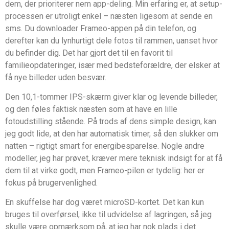
dem, der prioriterer nem app-deling. Min erfaring er, at setup-
processen er utroligt enkel – næsten ligesom at sende en
sms. Du downloader Frameo-appen på din telefon, og
derefter kan du lynhurtigt dele fotos til rammen, uanset hvor
du befinder dig. Det har gjort det til en favorit til
familieopdateringer, især med bedsteforældre, der elsker at
få nye billeder uden besvær.
Den 10,1-tommer IPS-skærm giver klar og levende billeder,
og den føles faktisk næsten som at have en lille
fotoudstilling stående. På trods af dens simple design, kan
jeg godt lide, at den har automatisk timer, så den slukker om
natten – rigtigt smart for energibesparelse. Nogle andre
modeller, jeg har prøvet, kræver mere teknisk indsigt for at få
dem til at virke godt, men Frameo-pilen er tydelig: her er
fokus på brugervenlighed.
En skuffelse har dog været microSD-kortet. Det kan kun
bruges til overførsel, ikke til udvidelse af lagringen, så jeg
skulle være opmærksom på, at jeg har nok plads i det