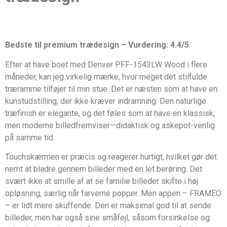
Bedste til premium trædesign – Vurdering: 4.4/5
Efter at have boet med Denver PFF-1543LW Wood i flere
måneder, kan jeg virkelig mærke, hvor meget det stilfulde
træramme tilføjer til min stue. Det er næsten som at have en
kunstudstilling, der ikke kræver indramning. Den naturlige
træfinish er elegante, og det føles som at have en klassisk,
men moderne billedfremviser—didaktisk og askepot-venlig
på samme tid.
Touchskærmen er præcis og reagerer hurtigt, hvilket gør det
nemt at bladre gennem billeder med en let berøring. Det
svært ikke at smille af at se familie billeder skifte i høj
opløsning, særlig når farverne popper. Men appen – FRAMEO
– er lidt mere skuffende. Den er maksimal god til at sende
billeder, men har også sine småfejl, såsom forsinkelse og