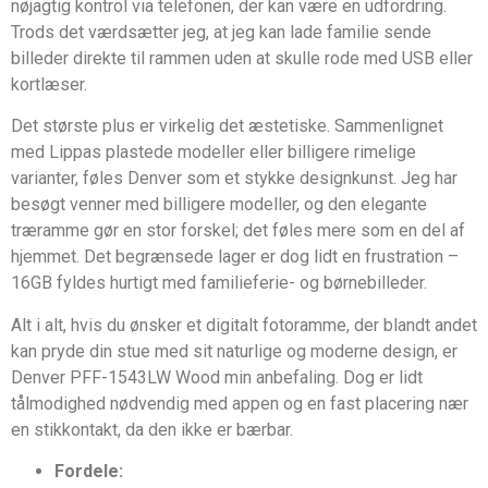
nøjagtig kontrol via telefonen, der kan være en udfordring.
Trods det værdsætter jeg, at jeg kan lade familie sende
billeder direkte til rammen uden at skulle rode med USB eller
kortlæser.
Det største plus er virkelig det æstetiske. Sammenlignet
med Lippas plastede modeller eller billigere rimelige
varianter, føles Denver som et stykke designkunst. Jeg har
besøgt venner med billigere modeller, og den elegante
træramme gør en stor forskel; det føles mere som en del af
hjemmet. Det begrænsede lager er dog lidt en frustration –
16GB fyldes hurtigt med familieferie- og børnebilleder.
Alt i alt, hvis du ønsker et digitalt fotoramme, der blandt andet
kan pryde din stue med sit naturlige og moderne design, er
Denver PFF-1543LW Wood min anbefaling. Dog er lidt
tålmodighed nødvendig med appen og en fast placering nær
en stikkontakt, da den ikke er bærbar.
Fordele: