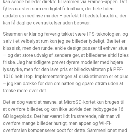
kan sende billeder direkte til rammen via Frameo-appen. Det
føles næsten som en digital fotoalbum, der hele tiden
opdateres med nye minder – perfekt til bedsteforældre, der
kan få daglige overraskelser uden besvær.
Skærmen er klar og farverig takket være IPS-teknologien, og
selv i et velbelyst rum kan jeg se billeder tydeligt. Bæltet er
klassisk, men den runde, enkle design passer til enhver stue
— og det store udvalg af sendere gør, at billederne altid føles
friske. Jeg har tidligere prøvet dyrere modeller med højere
lysstyrke, men for den lave pris er billedkvaliteten på PFF-
1016 helt i top. Implementeringen af slukketimeren er et plus
– jeg kan dække for den om natten og spare strøm uden at
tænke mere over det.
Det er dog værd at nævne, at MicroSD-kortet kun bruges til
at overføre billeder, og kan ikke udvide den indbyggede 16
GB lagerplads. Det har været lidt frustrerende, når man vil
overføre mange billeder hurtigt, men appen og Wi-Fi-
overførslen kompenserer godt for dette. Sammenlignet med