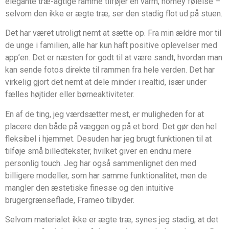
elegante træ-agtige ramme tilføjer en varm, homey følelse –
selvom den ikke er ægte træ, ser den stadig flot ud på stuen.
Det har været utroligt nemt at sætte op. Fra min ældre mor til
de unge i familien, alle har kun haft positive oplevelser med
app’en. Det er næsten for godt til at være sandt, hvordan man
kan sende fotos direkte til rammen fra hele verden. Det har
virkelig gjort det nemt at dele minder i realtid, især under
fælles højtider eller børneaktiviteter.
En af de ting, jeg værdsætter mest, er muligheden for at
placere den både på væggen og på et bord. Det gør den hel
fleksibel i hjemmet. Desuden har jeg brugt funktionen til at
tilføje små billedtekster, hvilket giver en endnu mere
personlig touch. Jeg har også sammenlignet den med
billigere modeller, som har samme funktionalitet, men de
mangler den æstetiske finesse og den intuitive
brugergrænseflade, Frameo tilbyder.
Selvom materialet ikke er ægte træ, synes jeg stadig, at det