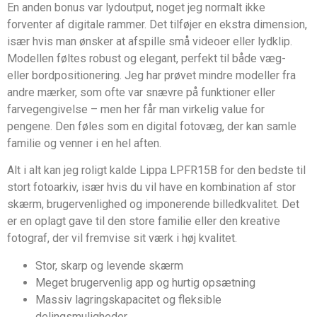
En anden bonus var lydoutput, noget jeg normalt ikke
forventer af digitale rammer. Det tilføjer en ekstra dimension,
især hvis man ønsker at afspille små videoer eller lydklip.
Modellen føltes robust og elegant, perfekt til både væg-
eller bordpositionering. Jeg har prøvet mindre modeller fra
andre mærker, som ofte var snævre på funktioner eller
farvegengivelse – men her får man virkelig value for
pengene. Den føles som en digital fotovæg, der kan samle
familie og venner i en hel aften.
Alt i alt kan jeg roligt kalde Lippa LPFR15B for den bedste til
stort fotoarkiv, især hvis du vil have en kombination af stor
skærm, brugervenlighed og imponerende billedkvalitet. Det
er en oplagt gave til den store familie eller den kreative
fotograf, der vil fremvise sit værk i høj kvalitet.
Stor, skarp og levende skærm
Meget brugervenlig app og hurtig opsætning
Massiv lagringskapacitet og fleksible
delingsmuligheder