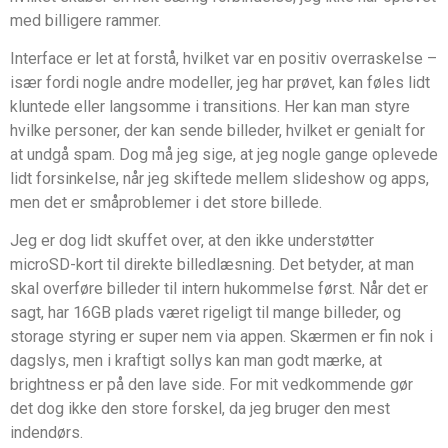
med billigere rammer.
Interface er let at forstå, hvilket var en positiv overraskelse –
især fordi nogle andre modeller, jeg har prøvet, kan føles lidt
kluntede eller langsomme i transitions. Her kan man styre
hvilke personer, der kan sende billeder, hvilket er genialt for
at undgå spam. Dog må jeg sige, at jeg nogle gange oplevede
lidt forsinkelse, når jeg skiftede mellem slideshow og apps,
men det er småproblemer i det store billede.
Jeg er dog lidt skuffet over, at den ikke understøtter
microSD-kort til direkte billedlæsning. Det betyder, at man
skal overføre billeder til intern hukommelse først. Når det er
sagt, har 16GB plads været rigeligt til mange billeder, og
storage styring er super nem via appen. Skærmen er fin nok i
dagslys, men i kraftigt sollys kan man godt mærke, at
brightness er på den lave side. For mit vedkommende gør
det dog ikke den store forskel, da jeg bruger den mest
indendørs.