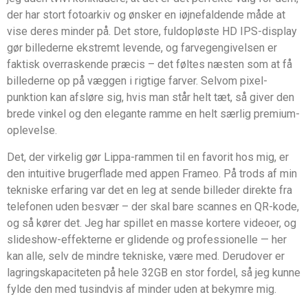
der har stort fotoarkiv og ønsker en iøjnefaldende måde at
vise deres minder på. Det store, fuldopløste HD IPS-display
gør billederne ekstremt levende, og farvegengivelsen er
faktisk overraskende præcis – det føltes næsten som at få
billederne op på væggen i rigtige farver. Selvom pixel-
punktion kan afsløre sig, hvis man står helt tæt, så giver den
brede vinkel og den elegante ramme en helt særlig premium-
oplevelse.
Det, der virkelig gør Lippa-rammen til en favorit hos mig, er
den intuitive brugerflade med appen Frameo. På trods af min
tekniske erfaring var det en leg at sende billeder direkte fra
telefonen uden besvær – der skal bare scannes en QR-kode,
og så kører det. Jeg har spillet en masse kortere videoer, og
slideshow-effekterne er glidende og professionelle — her
kan alle, selv de mindre tekniske, være med. Derudover er
lagringskapaciteten på hele 32GB en stor fordel, så jeg kunne
fylde den med tusindvis af minder uden at bekymre mig.