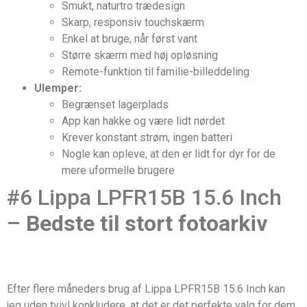
Smukt, naturtro trædesign
Skarp, responsiv touchskærm
Enkel at bruge, når først vant
Større skærm med høj opløsning
Remote-funktion til familie-billeddeling
Ulemper:
Begrænset lagerplads
App kan hakke og være lidt nørdet
Krever konstant strøm, ingen batteri
Nogle kan opleve, at den er lidt for dyr for de
mere uformelle brugere
#6 Lippa LPFR15B 15.6 Inch
–
Bedste til stort fotoarkiv
Efter flere måneders brug af Lippa LPFR15B 15.6 Inch kan
jeg uden tvivl konkludere, at det er det perfekte valg for dem,