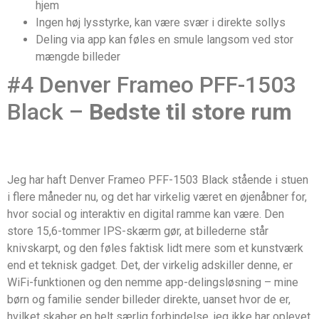
hjem
Ingen høj lysstyrke, kan være svær i direkte sollys
Deling via app kan føles en smule langsom ved stor
mængde billeder
#4 Denver Frameo PFF-1503
Black –
Bedste til store rum
Jeg har haft Denver Frameo PFF-1503 Black stående i stuen
i flere måneder nu, og det har virkelig været en øjenåbner for,
hvor social og interaktiv en digital ramme kan være. Den
store 15,6-tommer IPS-skærm gør, at billederne står
knivskarpt, og den føles faktisk lidt mere som et kunstværk
end et teknisk gadget. Det, der virkelig adskiller denne, er
WiFi-funktionen og den nemme app-delingsløsning – mine
børn og familie sender billeder direkte, uanset hvor de er,
hvilket skaber en helt særlig forbindelse, jeg ikke har oplevet