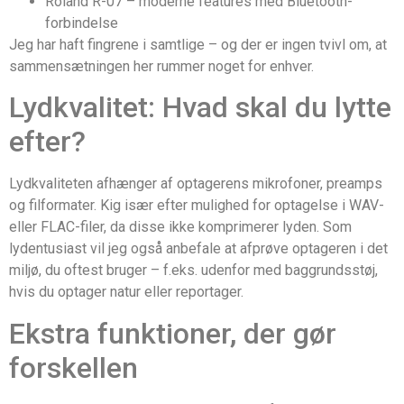
Roland R-07 – moderne features med Bluetooth-
forbindelse
Jeg har haft fingrene i samtlige – og der er ingen tvivl om, at
sammensætningen her rummer noget for enhver.
Lydkvalitet: Hvad skal du lytte
efter?
Lydkvaliteten afhænger af optagerens mikrofoner, preamps
og filformater. Kig især efter mulighed for optagelse i WAV-
eller FLAC-filer, da disse ikke komprimerer lyden. Som
lydentusiast vil jeg også anbefale at afprøve optageren i det
miljø, du oftest bruger – f.eks. udenfor med baggrundsstøj,
hvis du optager natur eller reportager.
Ekstra funktioner, der gør
forskellen