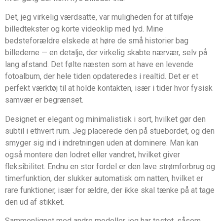
Det, jeg virkelig værdsatte, var muligheden for at tilføje
billedtekster og korte videoklip med lyd. Mine
bedsteforældre elskede at høre de små historier bag
billederne — en detalje, der virkelig skabte nærvær, selv på
lang afstand. Det følte næsten som at have en levende
fotoalbum, der hele tiden opdateredes i realtid. Det er et
perfekt værktøj til at holde kontakten, især i tider hvor fysisk
samvær er begrænset.
Designet er elegant og minimalistisk i sort, hvilket gør den
subtil i ethvert rum. Jeg placerede den på stuebordet, og den
smyger sig ind i indretningen uden at dominere. Man kan
også montere den lodret eller vandret, hvilket giver
fleksibilitet. Endnu en stor fordel er den lave strømforbrug og
timerfunktion, der slukker automatisk om natten, hvilket er
rare funktioner, især for ældre, der ikke skal tænke på at tage
den ud af stikket.
Sammenlignet med andre modeller, jeg har testet, såsom