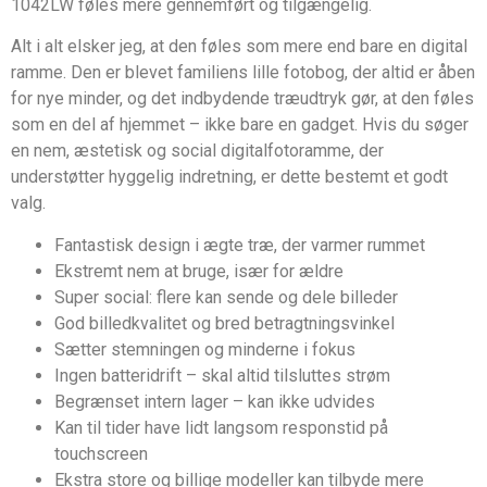
1042LW føles mere gennemført og tilgængelig.
Alt i alt elsker jeg, at den føles som mere end bare en digital
ramme. Den er blevet familiens lille fotobog, der altid er åben
for nye minder, og det indbydende træudtryk gør, at den føles
som en del af hjemmet – ikke bare en gadget. Hvis du søger
en nem, æstetisk og social digitalfotoramme, der
understøtter hyggelig indretning, er dette bestemt et godt
valg.
Fantastisk design i ægte træ, der varmer rummet
Ekstremt nem at bruge, især for ældre
Super social: flere kan sende og dele billeder
God billedkvalitet og bred betragtningsvinkel
Sætter stemningen og minderne i fokus
Ingen batteridrift – skal altid tilsluttes strøm
Begrænset intern lager – kan ikke udvides
Kan til tider have lidt langsom responstid på
touchscreen
Ekstra store og billige modeller kan tilbyde mere