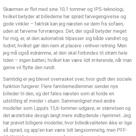
Skærmen er flot med sine 10,1 tommer og IPS-teknologi,
hvilket betyder at billederne har sprød farvegengivelse og
gode vinkler – faktisk kan jeg næsten se dem fra sofaen,
uden at farverne forvrænges. Det, der også betyder meget
for mig, er, at den automatisk tilpasser sig både vandret og
lodret, hvilket gør den nem at placere i enhver retning. Men
jeg må også indrømme, at den skal forbindes til strøm hele
tiden – ingen batteri, hvilket kan være lidt irriterende, når man
gerne vil flytte den rundt.
Samtidig er jeg blevet overrasket over, hvor godt den sociale
funktion fungerer. Flere familiemedlemmer sender nye
billeder til den, og det føles næsten som at holde en
udstilling af minder i stuen. Sammenlignet med andre
modeller som Lippa’s 15,6-tommer-udgave, er størrelsen og
det æstetiske design langt mere indbydende i hjemmet. Jeg
har prøvet billigere modeller, hvor billedkvaliteten ikke er lige
så sprød, og app’en kan være lidt langsommelig, men PFF-