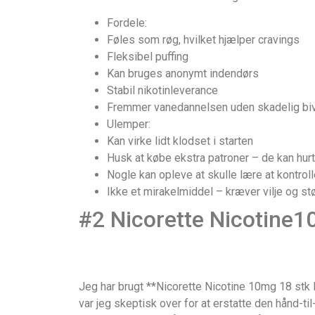
Fordele:
Føles som røg, hvilket hjælper cravings
Fleksibel puffing
Kan bruges anonymt indendørs
Stabil nikotinleverance
Fremmer vanedannelsen uden skadelig biv
Ulemper:
Kan virke lidt klodset i starten
Husk at købe ekstra patroner – de kan hurt
Nogle kan opleve at skulle lære at kontrol
Ikke et mirakelmiddel – kræver vilje og st
#2 Nicorette Nicotine1
Jeg har brugt **Nicorette Nicotine 10mg 18 stk In
var jeg skeptisk over for at erstatte den hånd-ti