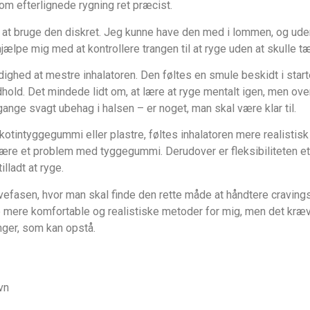
om efterlignede rygning ret præcist.
 er at bruge den diskret. Jeg kunne have den med i lommen, og u
ighed at mestre inhalatoren. Den føltes en smule beskidt i starte
dhold. Det mindede lidt om, at lære at ryge mentalt igen, men over 
ange svagt ubehag i halsen – er noget, man skal være klar til.
intyggegummi eller plastre, føltes inhalatoren mere realistisk 
n være et problem med tyggegummi. Derudover er fleksibiliteten
lladt at ryge.
prøvefasen, hvor man skal finde den rette måde at håndtere cravin
mere komfortable og realistiske metoder for mig, men det kræver
inger, som kan opstå.
vn