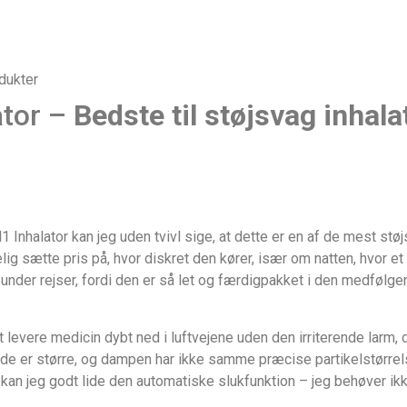
dukter
ator –
Bedste til støjsvag inhala
 Inhalator kan jeg uden tvivl sige, at dette er en af de mest stø
g sætte pris på, hvor diskret den kører, især om natten, hvor et
der rejser, fordi den er så let og færdigpakket i den medfølgend
at levere medicin dybt ned i luftvejene uden den irriterende larm, d
 de er større, og dampen har ikke samme præcise partikelstørrel
kan jeg godt lide den automatiske slukfunktion – jeg behøver ik