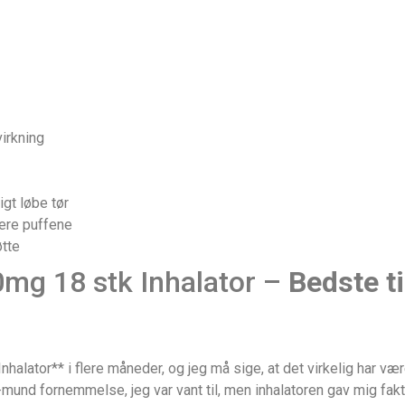
irkning
igt løbe tør
lere puffene
øtte
0mg 18 stk Inhalator –
Bedste t
halator** i flere måneder, og jeg må sige, at det virkelig har vær
l-mund fornemmelse, jeg var vant til, men inhalatoren gav mig fakt