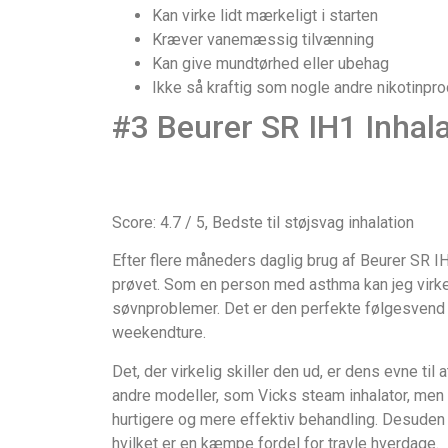
Kan virke lidt mærkeligt i starten
Kræver vanemæssig tilvænning
Kan give mundtørhed eller ubehag
Ikke så kraftig som nogle andre nikotinpro
#3 Beurer SR IH1 Inhal
Score: 4.7 / 5, Bedste til støjsvag inhalation
Efter flere måneders daglig brug af Beurer SR IH1
prøvet. Som en person med asthma kan jeg virkeli
søvnproblemer. Det er den perfekte følgesvend un
weekendture.
Det, der virkelig skiller den ud, er dens evne til 
andre modeller, som Vicks steam inhalator, men
hurtigere og mere effektiv behandling. Desuden 
hvilket er en kæmpe fordel for travle hverdage.