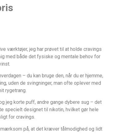
ris
e værktøjer, jeg har prøvet til at holde cravings
mig med både det fysiske og mentale behov for
inst.
 hverdagen – du kan bruge den, når du er hjemme,
ætning, uden de svingninger, man ofte oplever med
it rygetrang.
og jeg korte puff, andre gange dybere sug – det
 specielt designet til nikotin, hvilket gør hele
igt for cravings.
opmærksom på, at det kræver tålmodighed og lidt