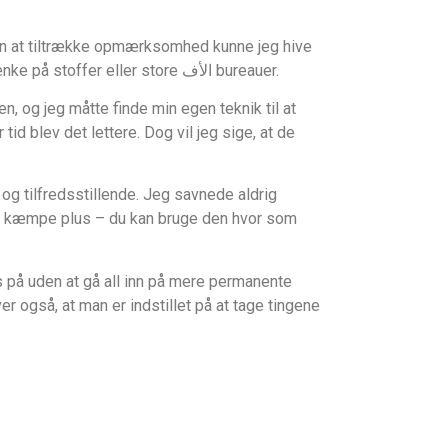
den at tiltrække opmærksomhed kunne jeg hive
den frem og tage en snert i løbet af dagen. Det hjælpe mig med at kontrollere trangen til at ryge uden at skulle tænke på stoffer eller store الأف bureauer.
n, og jeg måtte finde min egen teknik til at
tid blev det lettere. Dog vil jeg sige, at de
og tilfredsstillende. Jeg savnede aldrig
 et kæmpe plus – du kan bruge den hvor som
gs på uden at gå all inn på mere permanente
 også, at man er indstillet på at tage tingene