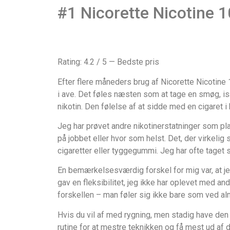
#1 Nicorette Nicotine 
Rating: 4.2 / 5 — Bedste pris
Efter flere måneders brug af Nicorette Nicotine 1
i ave. Det føles næsten som at tage en smøg, i
nikotin. Den følelse af at sidde med en cigaret 
Jeg har prøvet andre nikotinerstatninger som pl
på jobbet eller hvor som helst. Det, der virkelig
cigaretter eller tyggegummi. Jeg har ofte taget 
En bemærkelsesværdig forskel for mig var, at je
gav en fleksibilitet, jeg ikke har oplevet med an
forskellen – man føler sig ikke bare som ved almi
Hvis du vil af med rygning, men stadig have de
rutine for at mestre teknikken og få mest ud af 