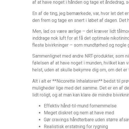
af at have noget i hånden og tage et åndedrag, s
En af de ting, jeg bemærkede, var, hvor let det
Men, lad os være ærlige – det kræver lidt tålmod
inddrage nok luft for at få det optimale nikotinin
fleste bivirkninger – som mundtørhed og nogle g
Sammenlignet med andre NRT-produkter, som nikot
følelsen af at have noget i munden, hvilket ka
helst, uden at skulle bekymre dig om, om det er ti
Alt i alt er **Nicorette Inhalatoren** bedst til 
muligheder lige med det samme. Det er en af de 
lidt roligt, og at man kan klare de mindre bivirkn
Effektiv hånd-til-mund fornemmelse
Meget diskret og nem at have med
Gør cravings håndterbare uden større afsa
Realistisk erstatning for rygning