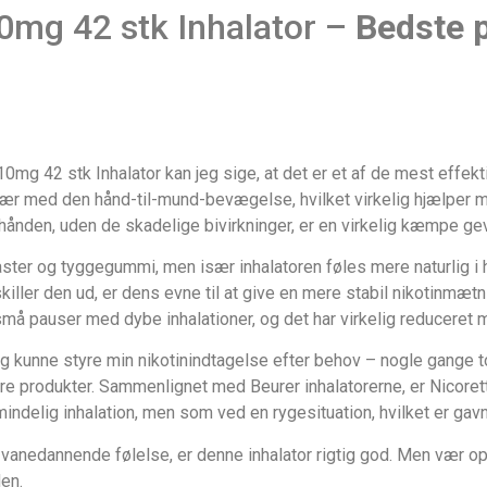
10mg 42 stk Inhalator –
Bedste p
0mg 42 stk Inhalator kan jeg sige, at det er et af de mest effektiv
sær med den hånd-til-mund-bevægelse, hvilket virkelig hjælper 
i hånden, uden de skadelige bivirkninger, er en virkelig kæmpe gev
aster og tyggegummi, men især inhalatoren føles mere naturlig i
 skiller den ud, er dens evne til at give en mere stabil nikotinm
små pauser med dybe inhalationer, og det har virkelig reduceret m
g kunne styre min nikotinindtagelse efter behov – nogle gange t
dre produkter. Sammenlignet med Beurer inhalatorerne, er Nicorette
ndelig inhalation, men som ved en rygesituation, hvilket er gavnl
n vanedannende følelse, er denne inhalator rigtig god. Men vær 
den.