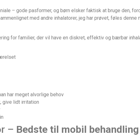
ale – gode pasformer, og børn elsker faktisk at bruge den, for
ammenlignet med andre inhalatorer, jeg har prøvet, føles denne m
ring for familier, der vil have en diskret, effektiv og bærbar in
værelset
man har meget alvorlige behov
ive lidt irritation
r
in
or –
Bedste til mobil behandling