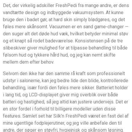
Det, der virkelig adskiller FreshPedi fra mange andre, er dens
vandtætte design og indbyggede vakuumsystem. At kunne
bruge den i badet gør, at hard skin simply blødgøres, og det
føles mere skånsomt. Vacuumen er en sand game-changer —
den suger alt det døde hud væk, hvilket betyder minimal støv
og et knapt så rodet badeværelse. Konsistensen på de tre
slibeskiver giver mulighed for at tilpasse behandling til både
følsom hud og tykkere hård hud, og jeg kan nemt skifte
mellem dem efter behov.
Selvom den ikke har den samme rå kraft som professionelt
udstyr i salonerne, kan jeg bedre lide den blide, kontrollerede
behandling, især fordi den føles mere sikker. Batteriet holder
i lang tid, og LCD-displayet giver mig overblik over både
batteri og hastighed, så jeg altid kan justere undervejs. Det er
en stor fordel i forhold til billigere modeller uden disse
features. Samlet set har Silk’n FreshPedi været en fast del af
mine ugentlige fodplejerutiner, og jeg ville anbefale den til
andre, der søger en støvfri, hygiejnisk og skånsom løsning.