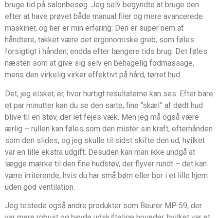
bruge tid på salonbesøg. Jeg selv begyndte at bruge den
efter at have prøvet både manual filer og mere avancerede
maskiner, og her er min erfaring: Den er super nem at
håndtere, takket være det ergonomiske greb, som føles
forsigtigt i hånden, endda efter længere tids brug. Det føles
næsten som at give sig selv en behagelig fodmassage,
mens den virkelig virker effektivt på hård, tørret hud.
Det, jeg elsker, er, hvor hurtigt resultaterne kan ses. Efter bare
et par minutter kan du se den sarte, fine “skæl” af dødt hud
blive til en støv, der let fejes væk. Men jeg må også være
ærlig – rullen kan føles som den mister sin kraft, efterhånden
som den slides, og jeg skulle til sidst skifte den ud, hvilket
var en lille ekstra udgift. Desuden kan man ikke undgå at
lægge mærke til den fine hudstøv, der flyver rundt – det kan
være irriterende, hvis du har små børn eller bor i et lille hjem
uden god ventilation.
Jeg testede også andre produkter som Beurer MP 59, der
var mere robust og havde udskiftelige hoveder, hvilket var et