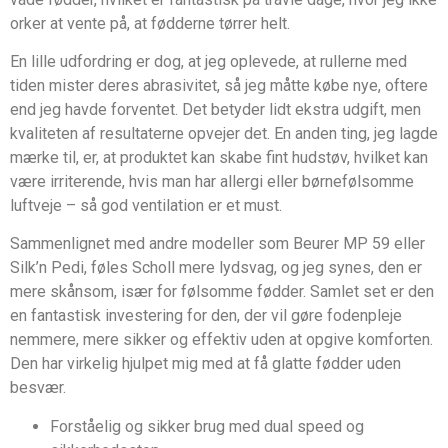
orker at vente på, at fødderne tørrer helt.
En lille udfordring er dog, at jeg oplevede, at rullerne med
tiden mister deres abrasivitet, så jeg måtte købe nye, oftere
end jeg havde forventet. Det betyder lidt ekstra udgift, men
kvaliteten af resultaterne opvejer det. En anden ting, jeg lagde
mærke til, er, at produktet kan skabe fint hudstøv, hvilket kan
være irriterende, hvis man har allergi eller børnefølsomme
luftveje – så god ventilation er et must.
Sammenlignet med andre modeller som Beurer MP 59 eller
Silk’n Pedi, føles Scholl mere lydsvag, og jeg synes, den er
mere skånsom, især for følsomme fødder. Samlet set er den
en fantastisk investering for den, der vil gøre fodenpleje
nemmere, mere sikker og effektiv uden at opgive komforten.
Den har virkelig hjulpet mig med at få glatte fødder uden
besvær.
Forståelig og sikker brug med dual speed og