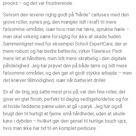
proces – og det var frustrerende.
Selvom den leverer rigtig godt på “hårde” calluses med den
grove roller, synes jeg, den mangler lidt i kraft til mere
følsomme områder, især hvis man har tørre, sprukne hæle –
man skal virkelig være forsigtig for ikke at skade huden.
Sammenlignet med for eksempel Scholl ExpertCare, der er
mere robust og har bedre batteriliv, virker Flawless Pedi
mere let at håndtere, men lidt mere skrøbelig i den digitale
pålidelighed. Jeg har prøvet den på både tørre og lidt mere
følsomme områder, og den gør et godt stykke arbejde – men
det kræver tålmodighed, især når batteriet driller.
En af de ting, jeg satte mest pris på, var den fine roller, der
giver en glat finish, perfekt til daglig vedligeholdelse og for
at holde fødderne pæne uden at gå i paryk. Jeg har også
brugt den til hurtigt at fjerne små hårdheder, uden at skulle
køre i dybden – hvilket gør den genial til hurtige touch-ups,
hvis man ikke har tid til en komplet pedicure.