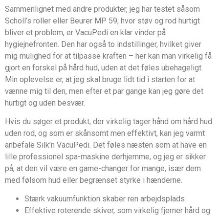
Sammenlignet med andre produkter, jeg har testet såsom
Scholl’s roller eller Beurer MP 59, hvor støv og rod hurtigt
bliver et problem, er VacuPedi en klar vinder på
hygiejnefronten. Den har også to indstillinger, hvilket giver
mig mulighed for at tilpasse kraften – her kan man virkelig få
gjort en forskel på hård hud, uden at det føles ubehageligt.
Min oplevelse er, at jeg skal bruge lidt tid i starten for at
vænne mig til den, men efter et par gange kan jeg gøre det
hurtigt og uden besvær.
Hvis du søger et produkt, der virkelig tager hånd om hård hud
uden rod, og som er skånsomt men effektivt, kan jeg varmt
anbefale Silk’n VacuPedi. Det føles næsten som at have en
lille professionel spa-maskine derhjemme, og jeg er sikker
på, at den vil være en game-changer for mange, især dem
med følsom hud eller begrænset styrke i hænderne.
Stærk vakuumfunktion skaber ren arbejdsplads
Effektive roterende skiver, som virkelig fjerner hård og