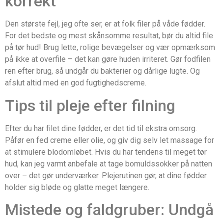
korrekt
Den største fejl, jeg ofte ser, er at folk filer på våde fødder.
For det bedste og mest skånsomme resultat, bør du altid file
på tør hud! Brug lette, rolige bevægelser og vær opmærksom
på ikke at overfile – det kan gøre huden irriteret. Gør fodfilen
ren efter brug, så undgår du bakterier og dårlige lugte. Og
afslut altid med en god fugtighedscreme.
Tips til pleje efter filning
Efter du har filet dine fødder, er det tid til ekstra omsorg.
Påfør en fed creme eller olie, og giv dig selv let massage for
at stimulere blodomløbet. Hvis du har tendens til meget tør
hud, kan jeg varmt anbefale at tage bomuldssokker på natten
over – det gør underværker. Plejerutinen gør, at dine fødder
holder sig bløde og glatte meget længere.
Mistede og faldgruber: Undgå