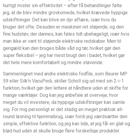
hurtigt mister sin effektivitet – efter få behandlinger følte
jeg, at de blev mindre grovkornede, hvilket krævede hyppige
udskiftninger. Det kan blive en dyr affære, især hvis du
bruger det ofte. Desuden er maskinen ret støjende, og den
fine hudstøv, der dannes, kan føles lidt ubehageligt, især hvis
man ikke er vant til støjende elektriske redskaber. Men til
gengæld kan den bruges både våd og tør, hvilket gør den
super fleksibel – jeg har mest brugt den i badet, hvilket gør
det hele mere komfortabelt og mindre støvende.
Sammenlignet med andre elektriske fodfile, som Beurer MP
59 eller Silk’n VacuPedi, skiller Scholl sig ud med sin 2-i-1
funktion, hvilket gør den lettere at håndtere uden at skifte for
mange værktøjer. Dog kan jeg anbefale at overveje, hvor
meget du vil investere, da hyppige udskiftninger kan samle
sig. For mig personligt er det stadig en meget praktisk all-
round løsning til hjemmebrug, især fordi jeg værdsætter den
simple, effektive funktion, og jeg kan lide, at jeg får en glat og
blød hud uden at skulle bruge flere forskellige produkter.