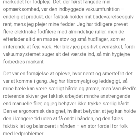
markedet for fodpleje. Det, der først fangede min
opmærksomhed, var den indbyggede vakuumfunktion –
endelig et produkt, der faktisk holder mit badeværelsesgulv
rent, mens jeg plejer mine fødder. Jeg har tidligere prøvet
flere elektriske fodfilere med almindelige ruller, men de
efterlader altid en masse støv og små hudflager, som er
irriterende at feje væk. Her blev jeg positivt overrasket, fordi
vakuumsystemet suger alt det værste ind, så min hygiejne
forbedres markant.
Det var en fornøjelse at opleve, hvor nemt og smertefrit det
var at komme i gang. Jeg har fibromyalgi og leddegigt, så
mine hæle kan være særligt hårde og ømme, men VacuPedi’s
roterende skiver gør faktisk arbejdet mindre anstrengende
end manuelle filer, og jeg behøver ikke trykke særlig hårdt.
Den er ergonomisk designet, hvilket betyder, at jeg kan holde
den i længere tid uden at få ondt i hånden, og den føles
faktisk let og balanceret i hånden – en stor fordel for folk
med ledproblemer.