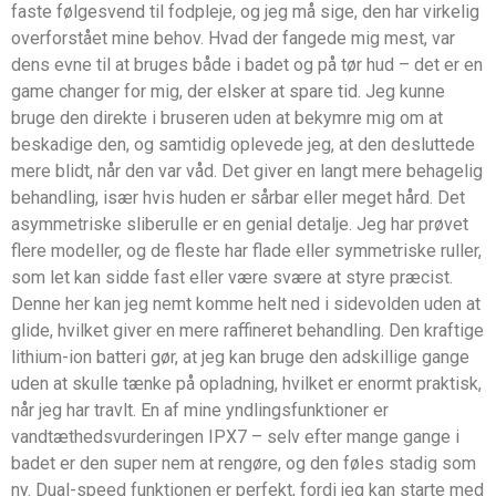
faste følgesvend til fodpleje, og jeg må sige, den har virkelig
overforstået mine behov. Hvad der fangede mig mest, var
dens evne til at bruges både i badet og på tør hud – det er en
game changer for mig, der elsker at spare tid. Jeg kunne
bruge den direkte i bruseren uden at bekymre mig om at
beskadige den, og samtidig oplevede jeg, at den desluttede
mere blidt, når den var våd. Det giver en langt mere behagelig
behandling, især hvis huden er sårbar eller meget hård. Det
asymmetriske sliberulle er en genial detalje. Jeg har prøvet
flere modeller, og de fleste har flade eller symmetriske ruller,
som let kan sidde fast eller være svære at styre præcist.
Denne her kan jeg nemt komme helt ned i sidevolden uden at
glide, hvilket giver en mere raffineret behandling. Den kraftige
lithium-ion batteri gør, at jeg kan bruge den adskillige gange
uden at skulle tænke på opladning, hvilket er enormt praktisk,
når jeg har travlt. En af mine yndlingsfunktioner er
vandtæthedsvurderingen IPX7 – selv efter mange gange i
badet er den super nem at rengøre, og den føles stadig som
ny. Dual-speed funktionen er perfekt, fordi jeg kan starte med