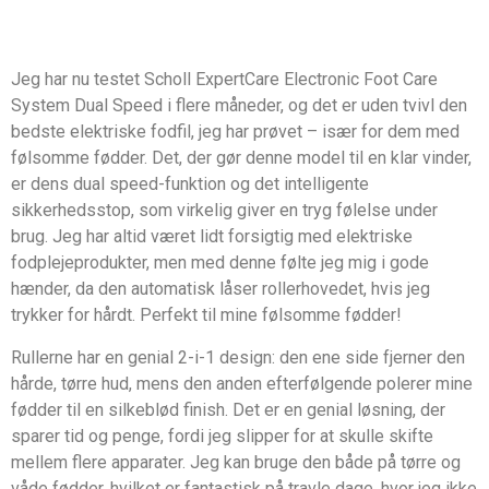
Jeg har nu testet Scholl ExpertCare Electronic Foot Care
System Dual Speed i flere måneder, og det er uden tvivl den
bedste elektriske fodfil, jeg har prøvet – især for dem med
følsomme fødder. Det, der gør denne model til en klar vinder,
er dens dual speed-funktion og det intelligente
sikkerhedsstop, som virkelig giver en tryg følelse under
brug. Jeg har altid været lidt forsigtig med elektriske
fodplejeprodukter, men med denne følte jeg mig i gode
hænder, da den automatisk låser rollerhovedet, hvis jeg
trykker for hårdt. Perfekt til mine følsomme fødder!
Rullerne har en genial 2-i-1 design: den ene side fjerner den
hårde, tørre hud, mens den anden efterfølgende polerer mine
fødder til en silkeblød finish. Det er en genial løsning, der
sparer tid og penge, fordi jeg slipper for at skulle skifte
mellem flere apparater. Jeg kan bruge den både på tørre og
våde fødder, hvilket er fantastisk på travle dage, hvor jeg ikke