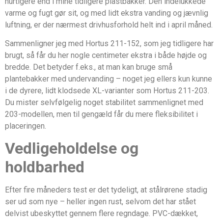
hurtigere end i mine tidligere plastbakker. Den indelukkede
varme og fugt gør sit, og med lidt ekstra vanding og jævnlig
luftning, er der nærmest drivhusforhold helt ind i april måned.
Sammenligner jeg med Hortus 211-152, som jeg tidligere har
brugt, så får du her nogle centimeter ekstra i både højde og
bredde. Det betyder f.eks., at man kan bruge små
plantebakker med undervanding – noget jeg ellers kun kunne
i de dyrere, lidt klodsede XL-varianter som Hortus 211-203.
Du mister selvfølgelig noget stabilitet sammenlignet med
203-modellen, men til gengæld får du mere fleksibilitet i
placeringen.
Vedligeholdelse og
holdbarhed
Efter fire måneders test er det tydeligt, at stålrørene stadig
ser ud som nye – heller ingen rust, selvom det har stået
delvist ubeskyttet gennem flere regndage. PVC-dækket,