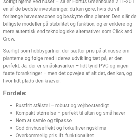
solrigt hjørne ved huset – så er Hortus Greenhouse 211-201
en af de bedste investeringer, du kan gøre, hvis du vil
forlænge havesæsonen og beskytte dine planter. Den slår de
billigste modeller på stabilitet og funktion, og er enklere og
mere autentisk end teknologiske alternativer som Click and
Grow.
Særligt som hobbygartner, der sætter pris på at nusse om
planterne og følge med i deres udvikling tæt på, er den
perfekt. Ja, der er småskavanker – lidt tynd PVC og ingen
faste forankringer – men det opvejes af alt det, den kan, og
hvor lidt plads den kræver.
Fordele:
Rustfrit stålstel – robust og vejrbestandigt
Kompakt størrelse – perfekt til altan og små haver
Nem at samle og tilpasse
God drivhuseffekt og forkultiveringsklima
Overkommelig pris ift. funktionalitet