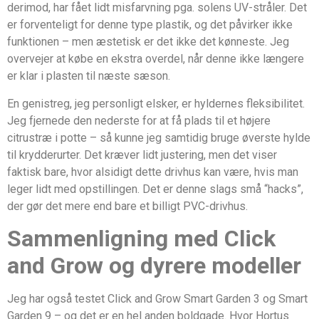
derimod, har fået lidt misfarvning pga. solens UV-stråler. Det
er forventeligt for denne type plastik, og det påvirker ikke
funktionen – men æstetisk er det ikke det kønneste. Jeg
overvejer at købe en ekstra overdel, når denne ikke længere
er klar i plasten til næste sæson.
En genistreg, jeg personligt elsker, er hyldernes fleksibilitet.
Jeg fjernede den nederste for at få plads til et højere
citrustræ i potte – så kunne jeg samtidig bruge øverste hylde
til krydderurter. Det kræver lidt justering, men det viser
faktisk bare, hvor alsidigt dette drivhus kan være, hvis man
leger lidt med opstillingen. Det er denne slags små “hacks”,
der gør det mere end bare et billigt PVC-drivhus.
Sammenligning med Click
and Grow og dyrere modeller
Jeg har også testet Click and Grow Smart Garden 3 og Smart
Garden 9 – og det er en hel anden boldgade. Hvor Hortus