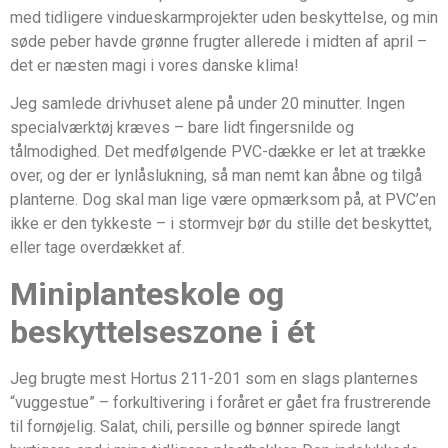
med tidligere vindueskarmprojekter uden beskyttelse, og min
søde peber havde grønne frugter allerede i midten af april –
det er næsten magi i vores danske klima!
Jeg samlede drivhuset alene på under 20 minutter. Ingen
specialværktøj kræves – bare lidt fingersnilde og
tålmodighed. Det medfølgende PVC-dække er let at trække
over, og der er lynlåslukning, så man nemt kan åbne og tilgå
planterne. Dog skal man lige være opmærksom på, at PVC’en
ikke er den tykkeste – i stormvejr bør du stille det beskyttet,
eller tage overdækket af.
Miniplanteskole og
beskyttelseszone i ét
Jeg brugte mest Hortus 211-201 som en slags planternes
“vuggestue” – forkultivering i foråret er gået fra frustrerende
til fornøjelig. Salat, chili, persille og bønner spirede langt