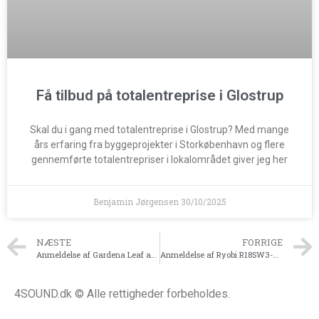
Få tilbud på totalentreprise i Glostrup
Skal du i gang med totalentreprise i Glostrup? Med mange
års erfaring fra byggeprojekter i Storkøbenhavn og flere
gennemførte totalentrepriser i lokalområdet giver jeg her
Benjamin Jørgensen
30/10/2025
NÆSTE
FORRIGE
Anmeldelse af Gardena Leaf and Lawn Collector 3565-20
Anmeldelse af Ryobi R18SW3-0 Solo
4SOUND.dk © Alle rettigheder forbeholdes.