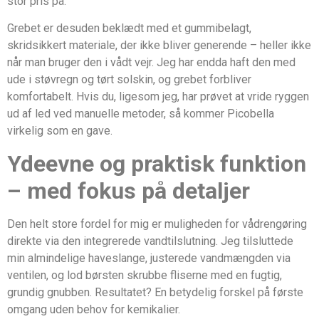
stor pris på.
Grebet er desuden beklædt med et gummibelagt,
skridsikkert materiale, der ikke bliver generende – heller ikke
når man bruger den i vådt vejr. Jeg har endda haft den med
ude i støvregn og tørt solskin, og grebet forbliver
komfortabelt. Hvis du, ligesom jeg, har prøvet at vride ryggen
ud af led ved manuelle metoder, så kommer Picobella
virkelig som en gave.
Ydeevne og praktisk funktion
– med fokus på detaljer
Den helt store fordel for mig er muligheden for vådrengøring
direkte via den integrerede vandtilslutning. Jeg tilsluttede
min almindelige haveslange, justerede vandmængden via
ventilen, og lod børsten skrubbe fliserne med en fugtig,
grundig gnubben. Resultatet? En betydelig forskel på første
omgang uden behov for kemikalier.