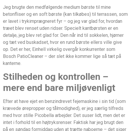
Jeg brugte den medfølgende medium børste til mine
betonfliser og en soft børste (kan tilkøbes) til terrassen, som
er lavet i trykimprægneret fyr – og jeg var glad for, hvordan
træet blev renset uden ridser. Specielt kantbørsten er en
detalje, jeg blev ret glad for. Den når ind til sokkelen, hjørner
og tæt ved buskadset, hvor en rund børste ellers ville give
op. Det er her, Einhell virkelig overgår konkurrenter som
Bosch PatioCleaner – der slet ikke kommer lige så tæt på
kanterne.
Stilheden og kontrollen –
mere end bare miljøvenligt
Efter at have ejet en benzindrevet fejemaskine i sin tid (som
krævede ørepropper og tålmodighed), er jeg særlig tilfreds
med hvor stille Picobella arbejder. Det suser lidt, men det er
intet i forhold til en højtryksrenser. Faktisk har jeg brugt den
på en søndag formiddag uden at trætte naboerne – det siger