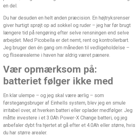
en del.
Du har desuden en helt anden præcision. En højtryksrenser
giver hurtigt sprøjt op ad sokkel og ruder – jeg har før brugt
længere tid på rengøring efter selve rensningen end selve
arbejdet. Med Picobella er det nemt, rent og kontrollerbart.
Jeg bruger den én gang om måneden til vedligeholdelse –
og flisearealerne i haven har aldrig været pænere.
Vær opmærksom på:
batteriet følger ikke med
En klar ulempe – og jeg skal være ærlig – som
førstegangsbruger af Einhells system, blev jeg en smule
irritabel over, at hverken batteri eller oplader medfølger. Jeg
måtte investere i et 3.0Ah Power-X Change batteri, og jeg
anbefaler dybt fra hjertet at gå efter et 4.0Ah eller større, hvis
du har større arealer.