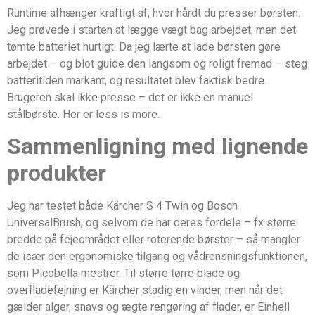
Runtime afhænger kraftigt af, hvor hårdt du presser børsten.
Jeg prøvede i starten at lægge vægt bag arbejdet, men det
tømte batteriet hurtigt. Da jeg lærte at lade børsten gøre
arbejdet – og blot guide den langsom og roligt fremad – steg
batteritiden markant, og resultatet blev faktisk bedre.
Brugeren skal ikke presse – det er ikke en manuel
stålbørste. Her er less is more.
Sammenligning med lignende
produkter
Jeg har testet både Kärcher S 4 Twin og Bosch
UniversalBrush, og selvom de har deres fordele – fx større
bredde på fejeområdet eller roterende børster – så mangler
de især den ergonomiske tilgang og vådrensningsfunktionen,
som Picobella mestrer. Til større tørre blade og
overfladefejning er Kärcher stadig en vinder, men når det
gælder alger, snavs og ægte rengøring af flader, er Einhell