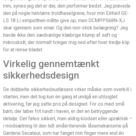
mm, synes jeg det er der, den performer bedst. Jeg prøvede
den på nogle halvtørre troldhaselgrene, hvor min Einhell GE-
LS 18 Li simpelthen måtte give op, men DCMPP568N-XJ
skar igennem som smør. Og den non-stick belægning? Jeg
havde ikke den sædvanlige klæbrige klump af saft og
mikroskidt, der normalt tvinger mig ned efter hver tredje klip
for at rense bladet.
Virkelig gennemtænkt
sikkerhedsdesign
De dobbelte sikkerhedsudløsere virker måske som overkill i
starten, men det tog kun én gang at undgå en utilsigtet
aktivering, før jeg satte pris på designet. For os med små
børn, der løber frit rundt i haven, er det en betryggende
detalje. Det føles sikkert, men aldrig klodset eller upraktisk –
i modsætning til den lidt småirriterende låsemekanisme på
Gardena Secateur, som har fanget min finger mere end én