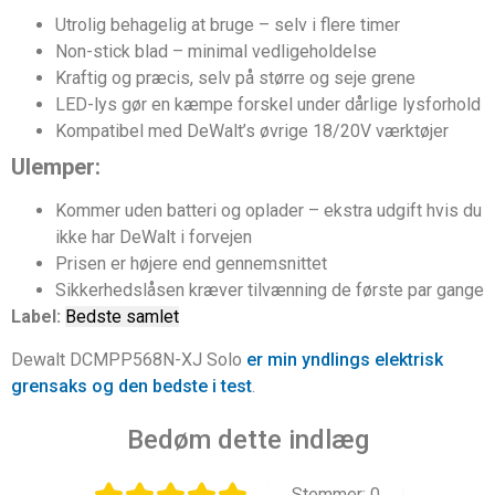
Utrolig behagelig at bruge – selv i flere timer
Non-stick blad – minimal vedligeholdelse
Kraftig og præcis, selv på større og seje grene
LED-lys gør en kæmpe forskel under dårlige lysforhold
Kompatibel med DeWalt’s øvrige 18/20V værktøjer
Ulemper:
Kommer uden batteri og oplader – ekstra udgift hvis du
ikke har DeWalt i forvejen
Prisen er højere end gennemsnittet
Sikkerhedslåsen kræver tilvænning de første par gange
Label:
Bedste samlet
Dewalt DCMPP568N-XJ Solo
er min yndlings elektrisk
grensaks og den bedste i test
.
Bedøm dette indlæg
Stemmer:
0