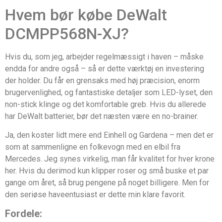
Hvem bør købe DeWalt
DCMPP568N-XJ?
Hvis du, som jeg, arbejder regelmæssigt i haven – måske
endda for andre også – så er dette værktøj en investering
der holder. Du får en grensaks med høj præcision, enorm
brugervenlighed, og fantastiske detaljer som LED-lyset, den
non-stick klinge og det komfortable greb. Hvis du allerede
har DeWalt batterier, bør det næsten være en no-brainer.
Ja, den koster lidt mere end Einhell og Gardena – men det er
som at sammenligne en folkevogn med en elbil fra
Mercedes. Jeg synes virkelig, man får kvalitet for hver krone
her. Hvis du derimod kun klipper roser og små buske et par
gange om året, så brug pengene på noget billigere. Men for
den seriøse haveentusiast er dette min klare favorit.
Fordele: