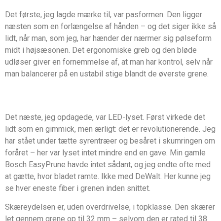
Det første, jeg lagde mærke til, var pasformen. Den ligger
næsten som en forlængelse af hånden – og det siger ikke så
lidt, når man, som jeg, har hænder der nærmer sig pølseform
midt i højsæsonen. Det ergonomiske greb og den bløde
udløser giver en fornemmelse af, at man har kontrol, selv når
man balancerer på en ustabil stige blandt de øverste grene.
Det næste, jeg opdagede, var LED-lyset. Først virkede det
lidt som en gimmick, men ærligt: det er revolutionerende. Jeg
har stået under tætte syrentræer og besåret i skumringen om
foråret – her var lyset intet mindre end en gave. Min gamle
Bosch EasyPrune havde intet sådant, og jeg endte ofte med
at gætte, hvor bladet ramte. Ikke med DeWalt. Her kunne jeg
se hver eneste fiber i grenen inden snittet.
Skæreydelsen er, uden overdrivelse, i topklasse. Den skærer
let gennem grene op til 32 mm – selvom den er rated til 38