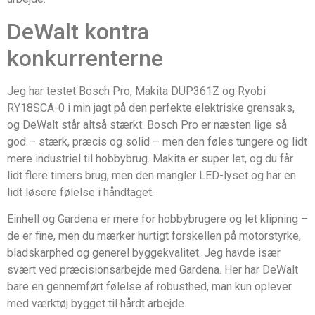
DeWalt kontra
konkurrenterne
Jeg har testet Bosch Pro, Makita DUP361Z og Ryobi
RY18SCA-0 i min jagt på den perfekte elektriske grensaks,
og DeWalt står altså stærkt. Bosch Pro er næsten lige så
god – stærk, præcis og solid – men den føles tungere og lidt
mere industriel til hobbybrug. Makita er super let, og du får
lidt flere timers brug, men den mangler LED-lyset og har en
lidt løsere følelse i håndtaget.
Einhell og Gardena er mere for hobbybrugere og let klipning –
de er fine, men du mærker hurtigt forskellen på motorstyrke,
bladskarphed og generel byggekvalitet. Jeg havde især
svært ved præcisionsarbejde med Gardena. Her har DeWalt
bare en gennemført følelse af robusthed, man kun oplever
med værktøj bygget til hårdt arbejde.