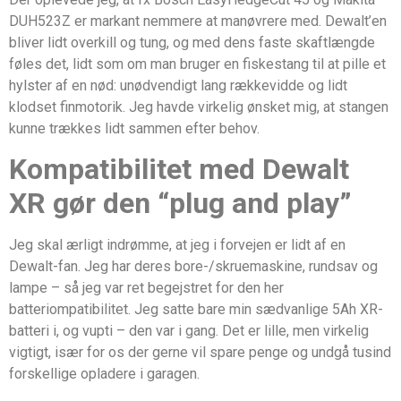
DUH523Z er markant nemmere at manøvrere med. Dewalt’en
bliver lidt overkill og tung, og med dens faste skaftlængde
føles det, lidt som om man bruger en fiskestang til at pille et
hylster af en nød: unødvendigt lang rækkevidde og lidt
klodset finmotorik. Jeg havde virkelig ønsket mig, at stangen
kunne trækkes lidt sammen efter behov.
Kompatibilitet med Dewalt
XR gør den “plug and play”
Jeg skal ærligt indrømme, at jeg i forvejen er lidt af en
Dewalt-fan. Jeg har deres bore-/skruemaskine, rundsav og
lampe – så jeg var ret begejstret for den her
batteriompatibilitet. Jeg satte bare min sædvanlige 5Ah XR-
batteri i, og vupti – den var i gang. Det er lille, men virkelig
vigtigt, især for os der gerne vil spare penge og undgå tusind
forskellige opladere i garagen.