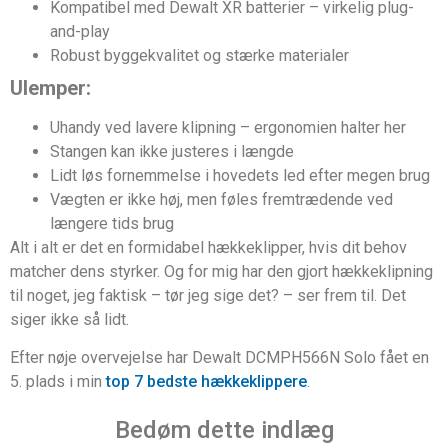
Kompatibel med Dewalt XR batterier – virkelig plug-
and-play
Robust byggekvalitet og stærke materialer
Ulemper:
Uhandy ved lavere klipning – ergonomien halter her
Stangen kan ikke justeres i længde
Lidt løs fornemmelse i hovedets led efter megen brug
Vægten er ikke høj, men føles fremtrædende ved
længere tids brug
Alt i alt er det en formidabel hækkeklipper, hvis dit behov
matcher dens styrker. Og for mig har den gjort hækkeklipning
til noget, jeg faktisk – tør jeg sige det? – ser frem til. Det
siger ikke så lidt.
Efter nøje overvejelse har Dewalt DCMPH566N Solo fået en
5. plads i min
top 7 bedste hækkeklippere
.
Bedøm dette indlæg