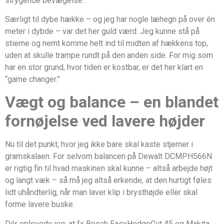
strygende bevægelse.
Særligt til dybe hække – og jeg har nogle læhegn på over én
meter i dybde – var det her guld værd. Jeg kunne stå på
stierne og nemt komme helt ind til midten af hækkens top,
uden at skulle trampe rundt på den anden side. For mig som
har en stor grund, hvor tiden er kostbar, er det her klart en
“game changer.”
Vægt og balance – en blandet
fornøjelse ved lavere højder
Nu til det punkt, hvor jeg ikke bare skal kaste stjerner i
gramskalaen. For selvom balancen på Dewalt DCMPH566N
er rigtig fin til hvad maskinen skal kunne – altså arbejde højt
og langt væk – så må jeg altså erkende, at den hurtigt føles
lidt uhåndterlig, når man laver klip i brysthøjde eller skal
forme lavere buske.
Dér oplevede jeg, at fx Bosch EasyHedgeCut 45 og Makita