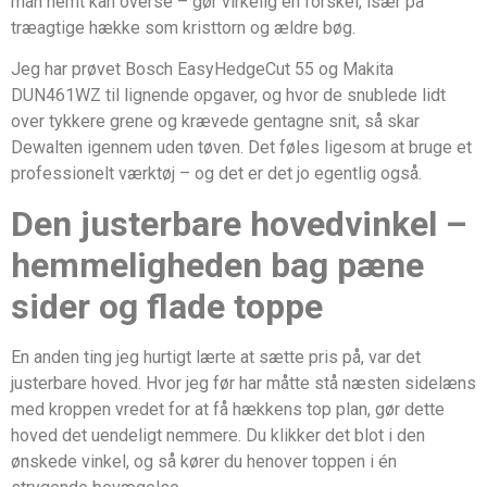
man nemt kan overse – gør virkelig en forskel, især på
træagtige hække som kristtorn og ældre bøg.
Jeg har prøvet Bosch EasyHedgeCut 55 og Makita
DUN461WZ til lignende opgaver, og hvor de snublede lidt
over tykkere grene og krævede gentagne snit, så skar
Dewalten igennem uden tøven. Det føles ligesom at bruge et
professionelt værktøj – og det er det jo egentlig også.
Den justerbare hovedvinkel –
hemmeligheden bag pæne
sider og flade toppe
En anden ting jeg hurtigt lærte at sætte pris på, var det
justerbare hoved. Hvor jeg før har måtte stå næsten sidelæns
med kroppen vredet for at få hækkens top plan, gør dette
hoved det uendeligt nemmere. Du klikker det blot i den
ønskede vinkel, og så kører du henover toppen i én