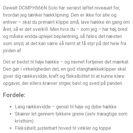
Dewalt DCMPH566N Solo har seriøst løftet niveauet for,
hvordan jeg tænker hækklipning. Den er ikke for alle og
enhver – skal du primært klippe små, lave hække én gang om
året, så er det overkill. Men hvis du – som jeg – har høj, bred
og måske endda uplejet beplantning, så føles det næsten
som snyd, at det kan være så nemt at få styr på det hele fra
jorden af.
Det er bedst til høje hække – og navnet fortjener det mærkat.
Den gør i virkeligheden det, en god stanghækkeklipper skal:
giver dig rækkevidde, kraft og fleksibilitet til at kunne klare
opgaver, der ellers kræver stiger, bøvl og sved på panden.
Fordele:
Lang rækkevidde – genial til høje og dybe hække
Skærer let gennem tykkere grene (selv træagtige som
kristtorn)
Fleksibelt, justerbart hoved til vinkler og toppe