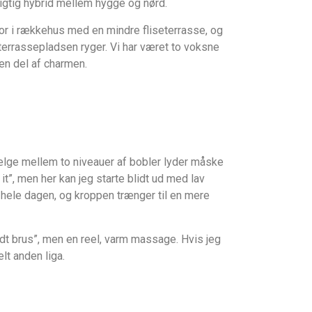
 rigtig hybrid mellem hygge og nørd.
bor i rækkehus med en mindre fliseterrasse, og
 terrassepladsen ryger. Vi har været to voksne
en del af charmen.
n vælge mellem to niveauer af bobler lyder måske
it”, men her kan jeg starte blidt ud med lav
n hele dagen, og kroppen trænger til en mere
lidt brus”, men en reel, varm massage. Hvis jeg
t anden liga.