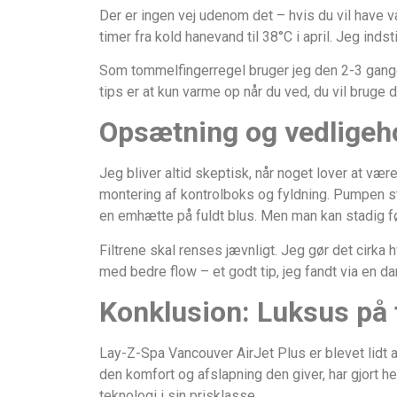
Der er ingen vej udenom det – hvis du vil have
timer fra kold hanevand til 38°C i april. Jeg ind
Som tommelfingerregel bruger jeg den 2-3 gange
tips er at kun varme op når du ved, du vil bruge
Opsætning og vedligeh
Jeg bliver altid skeptisk, når noget lover at vær
montering af kontrolboks og fyldning. Pumpen stå
en emhætte på fuldt blus. Men man kan stadig f
Filtrene skal renses jævnligt. Jeg gør det cirka
med bedre flow – et godt tip, jeg fandt via en da
Konklusion: Luksus på 
Lay-Z-Spa Vancouver AirJet Plus er blevet lidt a
den komfort og afslapning den giver, har gjort he
teknologi i sin prisklasse.