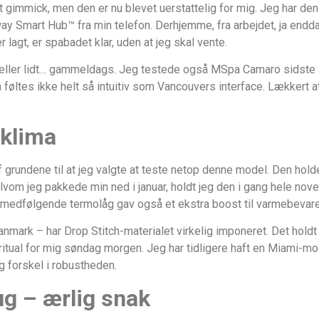
t gimmick, men den er nu blevet uerstattelig for mig. Jeg har den
way Smart Hub™ fra min telefon. Derhjemme, fra arbejdet, ja endda 
 lagt, er spabadet klar, uden at jeg skal vente.
odeller lidt… gammeldags. Jeg testede også MSpa Camaro sidste å
 føltes ikke helt så intuitiv som Vancouvers interface. Lække
 klima
 grundene til at jeg valgte at teste netop denne model. Den holder
lvom jeg pakkede min ned i januar, holdt jeg den i gang hele n
t medfølgende termolåg gav også et ekstra boost til varmebevare
mark – har Drop Stitch-materialet virkelig imponeret. Det holdt
ritual for mig søndag morgen. Jeg har tidligere haft en Miami-mo
 forskel i robustheden.
g – ærlig snak