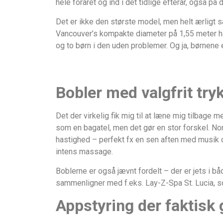
hele foråret og ind i det tidlige efterår, også p
Det er ikke den største model, men helt ærligt 
Vancouver’s kompakte diameter på 1,55 meter har 
og to børn i den uden problemer. Og ja, børnene
Bobler med valgfrit tr
Det der virkelig fik mig til at læne mig tilbage 
som en bagatel, men det gør en stor forskel. Norm
hastighed – perfekt fx en sen aften med musik og
intens massage.
Boblerne er også jævnt fordelt – der er jets i bå
sammenligner med f.eks. Lay-Z-Spa St. Lucia, s
Appstyring der faktisk 