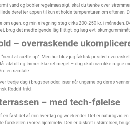
 varmt vand og bobler regelmæssigt, skal du tænke over strømmen
stillede derefter appen til kun at holde temperaturen om aftenen. D
 om ugen, og min elregning steg cirka 200-250 kr. i måneden. De
 det, brug det medfølgende låg flittigt, og læg evt. skumgummimåt
old – overraskende ukomplicer
e “nemt at sætte op”. Men her blev jeg faktisk positivt overrasket
r stabilt og larmer ikke ret meget – dog skal man ikke regne med 
øre en samtale.
 hver tredje dag i brugsperioder, især når ungerne og deres venner
nsk Reddit-tråd.
terrassen – med tech-følelse
f en fast del af min hverdag og weekender. Det er naturligvis en
le forskellen i vores hjemmeliv. Den er diskret i størrelsen, bruge