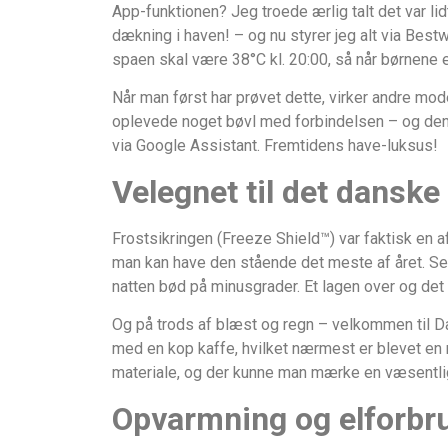
App-funktionen? Jeg troede ærlig talt det var lid
dækning i haven! – og nu styrer jeg alt via Best
spaen skal være 38°C kl. 20:00, så når børnene er
Når man først har prøvet dette, virker andre m
oplevede noget bøvl med forbindelsen – og den
via Google Assistant. Fremtidens have-luksus!
Velegnet til det danske
Frostsikringen (Freeze Shield™) var faktisk en af
man kan have den stående det meste af året. Se
natten bød på minusgrader. Et lagen over og de
Og på trods af blæst og regn – velkommen til Dan
med en kop kaffe, hvilket nærmest er blevet en 
materiale, og der kunne man mærke en væsentlig
Opvarmning og elforbru