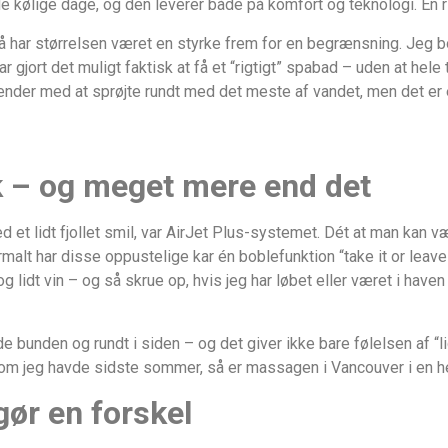
å de kølige dage, og den leverer både på komfort og teknologi. En
så har størrelsen været en styrke frem for en begrænsning. Jeg 
gjort det muligt faktisk at få et “rigtigt” spabad – uden at hele
 ender med at sprøjte rundt med det meste af vandet, men det er 
yk – og meget mere end det
med et lidt fjollet smil, var AirJet Plus-systemet. Dét at man ka
alt har disse oppustelige kar én boblefunktion “take it or leave 
 lidt vin – og så skrue op, hvis jeg har løbet eller været i have
de bunden og rundt i siden – og det giver ikke bare følelsen af “
om jeg havde sidste sommer, så er massagen i Vancouver i en hel
gør en forskel