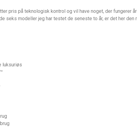
ter pris på teknologisk kontrol og vil have noget, der fungerer å
 de seks modeller jeg har testet de seneste to år, er det her den 
 luksuriøs
d™
r
brug
-brug