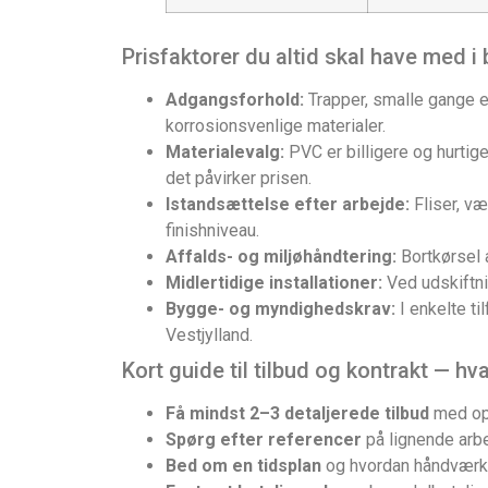
Prisfaktorer du altid skal have med i
Adgangsforhold:
Trapper, smalle gange el
korrosionsvenlige materialer.
Materialevalg:
PVC er billigere og hurti
det påvirker prisen.
Istandsættelse efter arbejde:
Fliser, v
finishniveau.
Affalds- og miljøhåndtering:
Bortkørsel a
Midlertidige installationer:
Ved udskiftni
Bygge- og myndighedskrav:
I enkelte t
Vestjylland.
Kort guide til tilbud og kontrakt — hv
Få mindst 2–3 detaljerede tilbud
med opd
Spørg efter referencer
på lignende arbe
Bed om en tidsplan
og hvordan håndværker