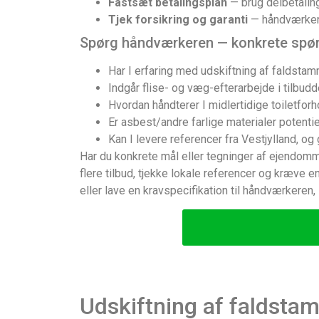
Fastsæt betalingsplan
— brug delbetaling
Tjek forsikring og garanti
— håndværkeren
Spørg håndværkeren — konkrete spø
Har I erfaring med udskiftning af faldsta
Indgår flise- og væg-efterarbejde i tilbudd
Hvordan håndterer I midlertidige toiletfor
Er asbest/andre farlige materialer potentie
Kan I levere referencer fra Vestjylland, og 
Har du konkrete mål eller tegninger af ejendomme
flere tilbud, tjekke lokale referencer og kræve 
eller lave en kravspecifikation til håndværkeren, 
Udskiftning af faldstam