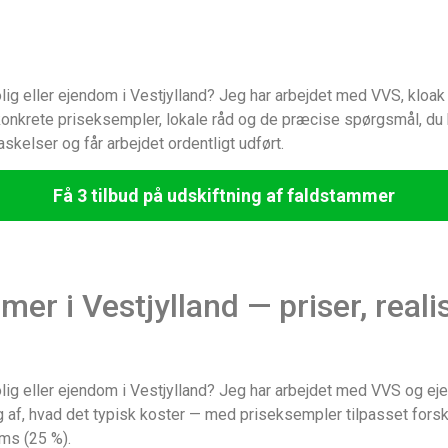
bolig eller ejendom i Vestjylland? Jeg har arbejdet med VVS, klo
d konkrete priseksempler, lokale råd og de præcise spørgsmål, du
askelser og får arbejdet ordentligt udført.
Få 3 tilbud på udskiftning af faldstammer
mer i Vestjylland — priser, real
bolig eller ejendom i Vestjylland? Jeg har arbejdet med VVS og e
g af, hvad det typisk koster — med priseksempler tilpasset fors
oms (25 %).