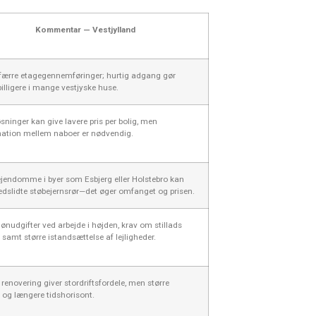
Kommentar — Vestjylland
 færre etagegennemføringer; hurtig adgang gør
billigere i mange vestjyske huse.
øsninger kan give lavere pris per bolig, men
nation mellem naboer er nødvendig.
jendomme i byer som Esbjerg eller Holstebro kan
dslidte støbejernsrør—det øger omfanget og prisen.
lønudgifter ved arbejde i højden, krav om stillads
ift samt større istandsættelse af lejligheder.
renovering giver stordriftsfordele, men større
k og længere tidshorisont.