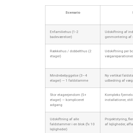
Scenario
Enfamiliehus (1‑2
Udskiftning af in
badeværelser)
genmontering af s
Rækkehus / dobbelthus (2
Udskiftning per bo
etager)
vægareparationer,
Mindrebebyggelse (3–4
Ny vertikal falds
etager) — 1 faldstamme
udbedring af vægg
Stor etageejendom (5+
Kompleks fjernel
etager) — kompliceret
installationer, st
adgang
Udskiftning af alle
Projektstyring, f
faldstammer i en blok (fx 10
af lejligheder, af
lejligheder)