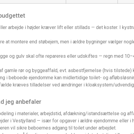
 budgettet
ler arbejde i højder kræver lift eller stillads — det koster. I ky
gere at montere end støbejern, men i ældre bygninger vælger nog
ægge og gulv skal ofte repareres eller udskiftes — regn med 10
f gamle rør og byggeaffald, evt. asbestfjernelse (hvis tilstede) 
ng i beboede ejendomme kan midlertidige toilet- og afløbsløsn
ilfælde kræves tilladelser ved ændringer i kloaksystem/udvendig
ad jeg anbefaler
eling i materialer, arbejdstid, afdækning/istandsættelse og aff
jder i Vestjylland — især for opgaver i ældre ejendomme eller i 
en vil sikre beboernes adgang til toilet under arbejdet.