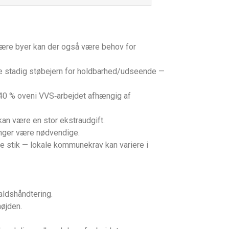
stnære byer kan der også være behov for
le stadig støbejern for holdbarhed/udseende —
–40 % oveni VVS‑arbejdet afhængig af
kan være en stor ekstraudgift.
inger være nødvendige.
e stik — lokale kommunekrav kan variere i
aldshåndtering.
højden.