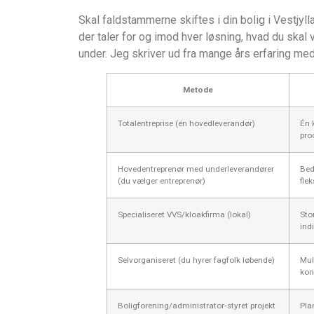
Skal faldstammerne skiftes i din bolig i Vestjyl
der taler for og imod hver løsning, hvad du skal
under. Jeg skriver ud fra mange års erfaring m
Metode
Totalentreprise (én hovedleverandør)
Én 
pro
Hovedentreprenør med underleverandører
Bed
(du vælger entreprenør)
flek
Specialiseret VVS/kloakfirma (lokal)
Stor
ind
Selvorganiseret (du hyrer fagfolk løbende)
Muli
kon
Boligforening/administrator‑styret projekt
Pla