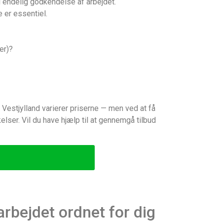
l endelig godkendelse af arbejdet.
 er essentiel.
er)?
 Vestjylland varierer priserne — men ved at få
lser. Vil du have hjælp til at gennemgå tilbud
arbejdet ordnet for dig