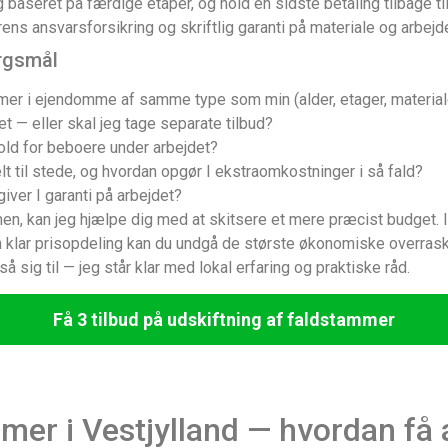
 baseret på færdige etaper, og hold en sidste betaling tilbage ti
s ansvarsforsikring og skriftlig garanti på materiale og arbejde
rgsmål
mmer i ejendomme af samme type som min (alder, etager, material
et — eller skal jeg tage separate tilbud?
hold for beboere under arbejdet?
lt til stede, og hvordan opgør I ekstraomkostninger i så fald?
giver I garanti på arbejdet?
n, kan jeg hjælpe dig med at skitsere et mere præcist budget. I
en klar prisopdeling kan du undgå de største økonomiske overraske
så sig til — jeg står klar med lokal erfaring og praktiske råd.
Få 3 tilbud på udskiftning af faldstammer
mer i Vestjylland — hvordan få 