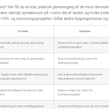
land? Her får du en klar, praktisk gennemgang af de mest alminde
 være særligt opmærksom på i vores del af landet, og hvilke konkr
ed VVS‑ og renoveringsprojekter i både ældre bygningsmasse og 
Fordele
Ulemper
kontrakt, enkelt ansvar, ofte hurtig
Dyrere end at styre selv; mindre indblik 
ces
underleverandører
re kontrol med valg af specialister,
Krav til koordinering; risiko for
sibilitet
ekstraregninger
 faglig viden; ofte effektiv løsning for
Kan kræve samarbejde med andre
ividuelle ejendomme
håndværkere (murer, tømrer)
ghed for billigere timepriser; fuld
Kræver meget tid, risiko for
trol
koordineringsfejl
nlægning på tværs af bebyggelsen,
Lang beslutningsproces; du har mindre