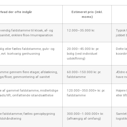
Hvad der ofte indgår
Estimeret pris (inkl.
moms)
dvendig faldstamme til kloak, af- og
12.000–35.000 kr.
Typisk
anitet, enklere flise-/murreparation
jobbet 
lig eller fælles faldstamme, gulv- og
20.000–45.000 kr. pr.
Delte l
 evt. kortvarig genhusning
bolig (ved individuel
koordi
udskiftning)
tamme gennem flere etager, afdækning,
60.000–150.000 kr. pr.
Ældre e
e/fliser, genmontering af sanitet
faldstamme
have ne
se af gammel faldstamme, midlertidige
120.000–350.000+ kr. pr.
Højere 
illads/lift, omfattende istandsættelse
faldstamme
eller l
lere faldstammer, fælles genopbygning
300.000–1.000.000+ kr.
Samlet 
faldshåndtering
(afhængig af omfang)
logisti