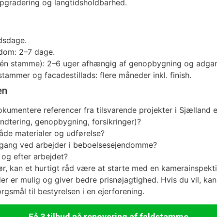
pgradering og langtidsholdbarhed.
dsdage.
ndom: 2–7 dage.
i (én stamme): 2–6 uger afhængig af genopbygning og adga
tammer og facadestillads: flere måneder inkl. finish.
en
 dokumentere referencer fra tilsvarende projekter i Sjælland e
håndtering, genopbygning, forsikringer)?
både materialer og udførelse?
dgang ved arbejder i beboelsesejendomme?
og efter arbejdet?
r, kan et hurtigt råd være at starte med en kamerainspektio
r er mulig og giver bedre prisnøjagtighed. Hvis du vil, kan 
rgsmål til bestyrelsen i en ejerforening.
Få 3 tilbud på renovering af faldstamme