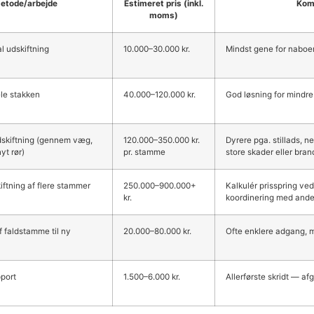
etode/arbejde
Estimeret pris (inkl.
Kom
moms)
al udskiftning
10.000–30.000 kr.
Mindst gene for naboer;
ele stakken
40.000–120.000 kr.
God løsning for mindre
udskiftning (gennem væg,
120.000–350.000 kr.
Dyrere pga. stillads, 
yt rør)
pr. stamme
store skader eller bran
ftning af flere stammer
250.000–900.000+
Kalkulér prisspring ve
kr.
koordinering med andel
f faldstamme til ny
20.000–80.000 kr.
Ofte enklere adgang, m
port
1.500–6.000 kr.
Allerførste skridt — afg