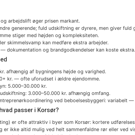
og arbejdslift øger prisen markant.
indre generende; fuld udskiftning er dyrere, men giver fuld 
amme stiger med højden og kompleksiteten.
eller skimmelsvamp kan medføre ekstra arbejder.
 — dokumentation og brandgodkendelser kan koste ekstra
med
 kr. afhængig af bygningens højde og varighed.
0+ kr. — ofte uforudset i ældre ejendomme.
syn: 5.000–30.000 kr.
 udskiftning: 3.000–50.000 kr. afhængig omfang.
treprenørkoordinering ved beboelsesbyggeri: variabelt — 
— hvad passer i Korsør?
ing) er ofte attraktiv i byer som Korsør: kortere udførelses
r ikke altid mulig ved helt sammenfaldne rør eller ved vis