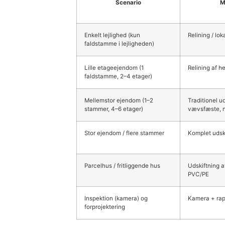
Scenario
M
Enkelt lejlighed (kun
Relining / lok
faldstamme i lejligheden)
Lille etageejendom (1
Relining af h
faldstamme, 2–4 etager)
Mellemstor ejendom (1–2
Traditionel 
stammer, 4–6 etager)
vævsfæste, n
Stor ejendom / flere stammer
Komplet udski
Parcelhus / fritliggende hus
Udskiftning a
PVC/PE
Inspektion (kamera) og
Kamera + rap
forprojektering