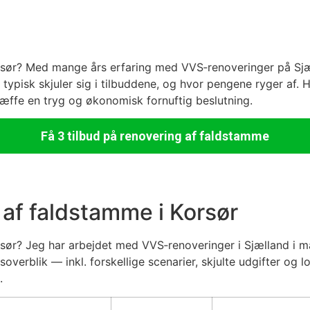
rsør? Med mange års erfaring med VVS‑renoveringer på Sjæ
 typisk skjuler sig i tilbuddene, og hvor pengene ryger af. He
ræffe en tryg og økonomisk fornuftig beslutning.
Få 3 tilbud på renovering af faldstamme
 af faldstamme i Korsør
rsør? Jeg har arbejdet med VVS‑renoveringer i Sjælland i 
isoverblik — inkl. forskellige scenarier, skjulte udgifter og
.