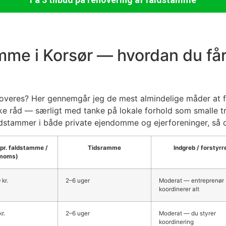
mme i Korsør — hvordan du får
overes? Her gennemgår jeg de mest almindelige måder at få
iske råd — særligt med tanke på lokale forhold som smalle
dstammer i både private ejendomme og ejerforeninger, så du
(pr. faldstamme /
Tidsramme
Indgreb / forstyrr
 moms)
kr.
2–6 uger
Moderat — entreprenør
koordinerer alt
r.
2–6 uger
Moderat — du styrer
koordinering