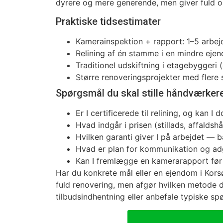
dyrere og mere generende, men giver fuld o
Praktiske tidsestimater
Kamerainspektion + rapport: 1–5 arbej
Relining af én stamme i en mindre eje
Traditionel udskiftning i etagebygger
Større renoveringsprojekter med flere s
Spørgsmål du skal stille håndværker
Er I certificerede til relining, og kan I
Hvad indgår i prisen (stillads, affalds
Hvilken garanti giver I på arbejdet — 
Hvad er plan for kommunikation og a
Kan I fremlægge en kamerarapport før 
Har du konkrete mål eller en ejendom i Korsø
fuld renovering, men afgør hvilken metode de
tilbudsindhentning eller anbefale typiske spø