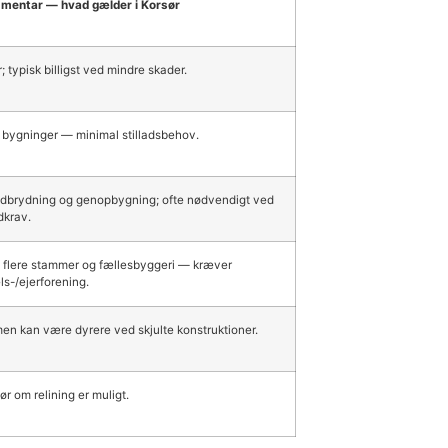
mentar — hvad gælder i Korsør
 typisk billigst ved mindre skader.
 bygninger — minimal stilladsbehov.
nedbrydning og genopbygning; ofte nødvendigt ved
dkrav.
d flere stammer og fællesbyggeri — kræver
s-/ejerforening.
en kan være dyrere ved skjulte konstruktioner.
ør om relining er muligt.