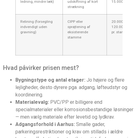
ledning, mindre læk)
udskiftning af kort
15.000 kr.
strækning
Relining (forsegling
CIPP eller
20.000–
indvendigt uden
sprøjtening af
120.000 kr.
gravning)
eksisterende
pr. stamme
stamme
Hvad påvirker prisen mest?
Bygningstype og antal etager:
Jo højere og flere
lejligheder, desto dyrere pga. adgang, løfteudstyr og
koordinering.
Materialevalg:
PVC/PP er billigere end
specialmaterialer eller korrosionsbestandige løsninger
— men vælg materiale efter levetid og lydkrav.
Adgangsforhold i Aarhus:
Smalle gader,
parkeringsrestriktioner og krav om stillads i ældre