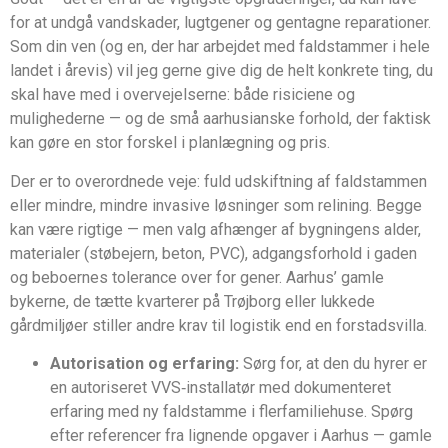
for at undgå vandskader, lugtgener og gentagne reparationer.
Som din ven (og en, der har arbejdet med faldstammer i hele
landet i årevis) vil jeg gerne give dig de helt konkrete ting, du
skal have med i overvejelserne: både risiciene og
mulighederne — og de små aarhusianske forhold, der faktisk
kan gøre en stor forskel i planlægning og pris.
Der er to overordnede veje: fuld udskiftning af faldstammen
eller mindre, mindre invasive løsninger som relining. Begge
kan være rigtige — men valg afhænger af bygningens alder,
materialer (støbejern, beton, PVC), adgangsforhold i gaden
og beboernes tolerance over for gener. Aarhus’ gamle
bykerne, de tætte kvarterer på Trøjborg eller lukkede
gårdmiljøer stiller andre krav til logistik end en forstadsvilla.
Autorisation og erfaring:
Sørg for, at den du hyrer er
en autoriseret VVS‑installatør med dokumenteret
erfaring med ny faldstamme i flerfamiliehuse. Spørg
efter referencer fra lignende opgaver i Aarhus — gamle