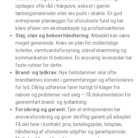
opdages ofte råd i trægulve, asbest i gamle
tætningsmaterialer eller løs puds i skakte. En god
entreprenør planlægger for uforudsete fund og har
klare aftaler om ekstraarbejde og prisfastsættelse.
Støj, støv og beboerhåndtering:
Arbejdet kan være
meget generende. Kræv en plan for midlertidige
toiletter, varmtvandsforsyning, støvafskærmning og
kommunikation til beboere. En ansvarlig leverandør har
faste rutiner for dette.
Brand- og lydkrav:
Nye faldstammer skal ofte
brandtætnes korrekt i gennemføringer og efterisoleres
for lyd. Dårlig udførelse fører hurtigt til klager fra
naboer og problemer ved salg — få dokumentation for
gennemført brand- og lydtætning.
Forsikring og garanti:
Tjek at entreprenøren har
ansvarsforsikring og giver skriftlig garanti på arbejdet.
Få det hele i kontrakt: pris, betalingsplan, tidsplan,
håndtering af uforudsete udgifter og garantiperiode.