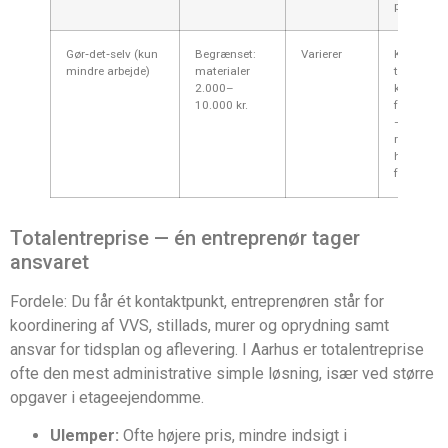
projektsty
Gør‑det‑selv (kun
Begrænset:
Varierer
Kun ved 
mindre arbejde)
materialer
tilpasning
2.000–
kun hvis 
10.000 kr.
faglig till
— sjælden
realistisk 
hel
faldstam
Totalentreprise — én entreprenør tager
ansvaret
Fordele: Du får ét kontaktpunkt, entreprenøren står for
koordinering af VVS, stillads, murer og oprydning samt
ansvar for tidsplan og aflevering. I Aarhus er totalentreprise
ofte den mest administrative simple løsning, især ved større
opgaver i etageejendomme.
Ulemper:
Ofte højere pris, mindre indsigt i