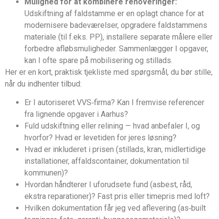
Mulighed for at kombinere renoveringer:
Udskiftning af faldstamme er en oplagt chance for at
modernisere badeværelser, opgradere faldstammens
materiale (til f.eks. PP), installere separate målere eller
forbedre afløbsmuligheder. Sammenlægger I opgaver,
kan I ofte spare på mobilisering og stillads.
Her er en kort, praktisk tjekliste med spørgsmål, du bør stille,
når du indhenter tilbud:
Er I autoriseret VVS‑firma? Kan I fremvise referencer
fra lignende opgaver i Aarhus?
Fuld udskiftning eller relining — hvad anbefaler I, og
hvorfor? Hvad er levetiden for jeres løsning?
Hvad er inkluderet i prisen (stillads, kran, midlertidige
installationer, affaldscontainer, dokumentation til
kommunen)?
Hvordan håndterer I uforudsete fund (asbest, råd,
ekstra reparationer)? Fast pris eller timepris med loft?
Hvilken dokumentation får jeg ved aflevering (as‑built