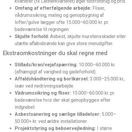
kvarterer (fx Latinerkvarteret) øger tidsforbrug og pris.
Omfang af efterfølgende arbejde:
Fliser,
vådrumssikring, maling og genopbygning af
lofter/gulve lægger ofte 15.000–60.000 kr. pr.
badeværelse til regningen.
Skjulte forhold:
Asbest, skjulte murstensskader eller
utætte afløbsbrønde kan give store merudgifter.
Ekstraomkostninger du skal regne med
Stillads/kran/vejafspærring:
10.000–60.000 kr.
(afhængigt af varighed og gadeforhold).
Affalds­håndtering og bortkørsel:
3.000–25.000 kr.,
især ved nedrivningsarbejde.
Vådrums­sikring og fliser:
15.000–60.000 kr. pr.
badeværelse hvis der skal genopbygges efter
indgrebet.
Asbest­sanering og særlige tilladelser:
5.000–
50.000+ kr. ved ældre installationer.
Projektstyring og beboervejledning:
I større