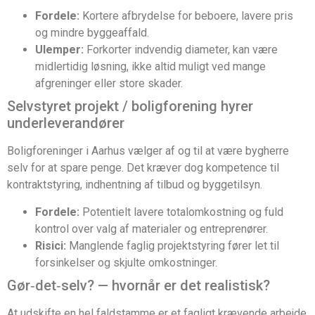
Fordele:
Kortere afbrydelse for beboere, lavere pris
og mindre byggeaffald.
Ulemper:
Forkorter indvendig diameter, kan være
midlertidig løsning, ikke altid muligt ved mange
afgreninger eller store skader.
Selvstyret projekt / boligforening hyrer
underleverandører
Boligforeninger i Aarhus vælger af og til at være bygherre
selv for at spare penge. Det kræver dog kompetence til
kontraktstyring, indhentning af tilbud og byggetilsyn.
Fordele:
Potentielt lavere totalomkostning og fuld
kontrol over valg af materialer og entreprenører.
Risici:
Manglende faglig projektstyring fører let til
forsinkelser og skjulte omkostninger.
Gør‑det‑selv? — hvornår er det realistisk?
At udskifte en hel faldstamme er et fagligt krævende arbejde