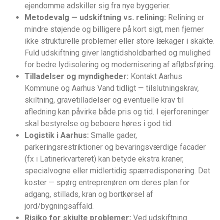
ejendomme adskiller sig fra nye byggerier.
Metodevalg — udskiftning vs. relining:
Relining er
mindre støjende og billigere på kort sigt, men fjerner
ikke strukturelle problemer eller store lækager i skakte.
Fuld udskiftning giver langtidsholdbarhed og mulighed
for bedre lydisolering og modernisering af afløbsføring.
Tilladelser og myndigheder:
Kontakt Aarhus
Kommune og Aarhus Vand tidligt — tilslutningskrav,
skiltning, gravetilladelser og eventuelle krav til
afledning kan påvirke både pris og tid. I ejerforeninger
skal bestyrelse og beboere høres i god tid.
Logistik i Aarhus:
Smalle gader,
parkeringsrestriktioner og bevaringsværdige facader
(fx i Latinerkvarteret) kan betyde ekstra kraner,
specialvogne eller midlertidig spærredisponering. Det
koster — spørg entreprenøren om deres plan for
adgang, stillads, kran og bortkørsel af
jord/bygningsaffald.
Risiko for skjulte problemer:
Ved udskiftning