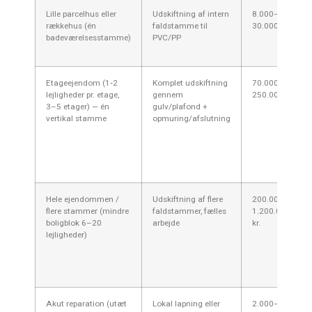
Lille parcelhus eller
Udskiftning af intern
8.000–
rækkehus (én
faldstamme til
30.000 kr.
badeværelsesstamme)
PVC/PP
Etageejendom (1‑2
Komplet udskiftning
70.000–
lejligheder pr. etage,
gennem
250.000 kr.
3–5 etager) — én
gulv/plafond +
vertikal stamme
opmuring/afslutning
Hele ejendommen /
Udskiftning af flere
200.000–
flere stammer (mindre
faldstammer, fælles
1.200.000+
boligblok 6–20
arbejde
kr.
lejligheder)
Akut reparation (utæt
Lokal lapning eller
2.000–