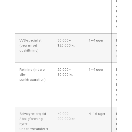
koordiner
eller har
boligfore
med
byggetekn
indsigt.
VVS‑specialist
30.000–
1–4 uger
Enkelte e
(begrænset
120.000 kr.
eller korte
udskiftning)
stræk me
adgang.
Relining (inderør
20.000–
1–4 uger
Hvor
eller
80.000 kr.
stammen
punktreparation)
ydre struk
kan bevar
men indv
overflade 
slidt eller
Selvstyret projekt
40.000–
4–16 uger
Boligfore
/ boligforening
200.000 kr.
der vil spa
hyrer
men har
underleverandører
ressourcer