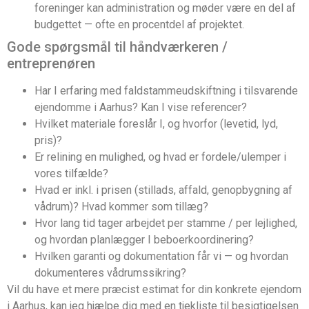
foreninger kan administration og møder være en del af
budgettet — ofte en procentdel af projektet.
Gode spørgsmål til håndværkeren /
entreprenøren
Har I erfaring med faldstammeudskiftning i tilsvarende
ejendomme i Aarhus? Kan I vise referencer?
Hvilket materiale foreslår I, og hvorfor (levetid, lyd,
pris)?
Er relining en mulighed, og hvad er fordele/ulemper i
vores tilfælde?
Hvad er inkl. i prisen (stillads, affald, genopbygning af
vådrum)? Hvad kommer som tillæg?
Hvor lang tid tager arbejdet per stamme / per lejlighed,
og hvordan planlægger I beboerkoordinering?
Hvilken garanti og dokumentation får vi — og hvordan
dokumenteres vådrumssikring?
Vil du have et mere præcist estimat for din konkrete ejendom
i Aarhus, kan jeg hjælpe dig med en tjekliste til besigtigelsen