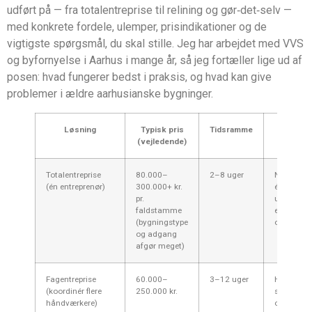
udført på — fra totalentreprise til relining og gør‑det‑selv —
med konkrete fordele, ulemper, prisindikationer og de
vigtigste spørgsmål, du skal stille. Jeg har arbejdet med VVS
og byfornyelse i Aarhus i mange år, så jeg fortæller lige ud af
posen: hvad fungerer bedst i praksis, og hvad kan give
problemer i ældre aarhusianske bygninger.
Løsning
Typisk pris
Tidsramme
Når er 
(vejledende)
releva
Totalentreprise
80.000–
2–8 uger
Når du vil
(én entreprenør)
300.000+ kr.
ét ansvar,
pr.
udskiftni
faldstamme
eller størr
(bygningstype
ombygnin
og adgang
afgør meget)
Fagentreprise
60.000–
3–12 uger
Hvis du vi
(koordinér flere
250.000 kr.
spare på p
håndværkere)
og kan st