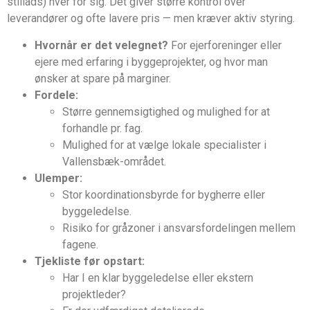
stillads) hver for sig. Det giver større kontrol over
leverandører og ofte lavere pris — men kræver aktiv styring.
Hvornår er det velegnet?
For ejerforeninger eller
ejere med erfaring i byggeprojekter, og hvor man
ønsker at spare på marginer.
Fordele:
Større gennemsigtighed og mulighed for at
forhandle pr. fag.
Mulighed for at vælge lokale specialister i
Vallensbæk-området.
Ulemper:
Stor koordinationsbyrde for bygherre eller
byggeledelse.
Risiko for gråzoner i ansvarsfordelingen mellem
fagene.
Tjekliste før opstart:
Har I en klar byggeledelse eller ekstern
projektleder?