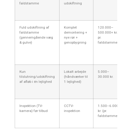
faldstamme
udskiftning
arb
ej
Va
Fuld udskiftning af
Komplet
120.000–
St
faldstamme
demontering +
500.000+ kr.
dy
(gennemgående væg
nye rør +
pr.
ve
& gulve)
genopbygning
faldstamme
el
Kr
mu
og
Kun
Lokalt arbejde
5.000–
Hv
tilslutning/udskiftning
(håndværker til
30.000 kr.
ho
af afløb i én lejlighed
1 lejlighed)
er
ut
el
Inspektion (TV-
CCTV-
1.500–6.000
Me
kamera) før tilbud
inspektion
kr. (pr.
gi
faldstamme)
gr
af