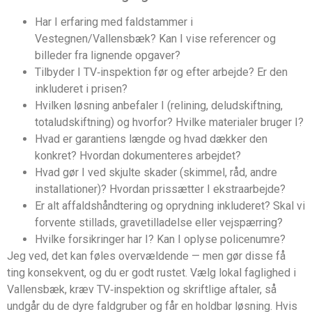
Har I erfaring med faldstammer i
Vestegnen/Vallensbæk? Kan I vise referencer og
billeder fra lignende opgaver?
Tilbyder I TV‑inspektion før og efter arbejde? Er den
inkluderet i prisen?
Hvilken løsning anbefaler I (relining, deludskiftning,
totaludskiftning) og hvorfor? Hvilke materialer bruger I?
Hvad er garantiens længde og hvad dækker den
konkret? Hvordan dokumenteres arbejdet?
Hvad gør I ved skjulte skader (skimmel, råd, andre
installationer)? Hvordan prissætter I ekstraarbejde?
Er alt affaldshåndtering og oprydning inkluderet? Skal vi
forvente stillads, gravetilladelse eller vejspærring?
Hvilke forsikringer har I? Kan I oplyse policenumre?
Jeg ved, det kan føles overvældende — men gør disse få
ting konsekvent, og du er godt rustet. Vælg lokal faglighed i
Vallensbæk, kræv TV‑inspektion og skriftlige aftaler, så
undgår du de dyre faldgruber og får en holdbar løsning. Hvis