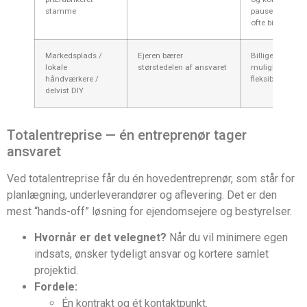
stamme
pause i brug,
ofte billigere
Markedsplads /
Ejeren bærer
Billigere
lokale
størstedelen af ansvaret
muligheder,
håndværkere /
fleksibilitet
delvist DIY
Totalentreprise — én entreprenør tager
ansvaret
Ved totalentreprise får du én hovedentreprenør, som står for
planlægning, underleverandører og aflevering. Det er den
mest “hands-off” løsning for ejendomsejere og bestyrelser.
Hvornår er det velegnet?
Når du vil minimere egen
indsats, ønsker tydeligt ansvar og kortere samlet
projektid.
Fordele:
Én kontrakt og ét kontaktpunkt.