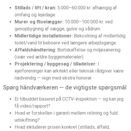
Stillads / lift / kran:
5.000–60.000 kr. afhængig af
omfang og lejedage.
Murer og fliselægger:
10.000–100.000 kr. ved
genopbygning af vægge, gulve og vådrum.
Midlertidige installationer:
Bekostning af midlertidig
toilet/vand til beboere ved længere arbejdsgange.
Affaldshåndtering:
Bortskaffelse og miljøsanering
(især ved ældre byggematerialer).
Projektering / byggesag / tilladelser:
I
ejerforeninger kan arkitekt eller teknisk rådgiver være
nødvendig — regn med ekstra honorar.
Spørg håndværkeren — de vigtigste spørgsmål
Er tilbuddet baseret på CCTV-inspektion — og kan jeg
få video/rapport?
Hvad er forskellen i garanti mellem relining og fuld
udskiftning?
Hvad inkluderer prisen konkret (stillads, affald,