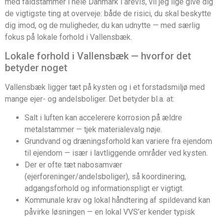
med faldstammer i hele Danmark i årevis, vil jeg lige give dig
de vigtigste ting at overveje: både de risici, du skal beskytte
dig imod, og de muligheder, du kan udnytte — med særlig
fokus på lokale forhold i Vallensbæk.
Lokale forhold i Vallensbæk — hvorfor det
betyder noget
Vallensbæk ligger tæt på kysten og i et forstadsmiljø med
mange ejer- og andelsboliger. Det betyder bl.a. at:
Salt i luften kan accelerere korrosion på ældre
metalstammer — tjek materialevalg nøje.
Grundvand og dræningsforhold kan variere fra ejendom
til ejendom — især i lavtliggende områder ved kysten.
Der er ofte tæt nabosamvær
(ejerforeninger/andelsboliger), så koordinering,
adgangsforhold og informationspligt er vigtigt.
Kommunale krav og lokal håndtering af spildevand kan
påvirke løsningen — en lokal VVS’er kender typisk