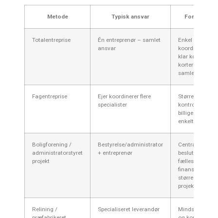
Metode
Typisk ansvar
Fordele
Totalentreprise
Én entreprenør – samlet
Enkel
ansvar
koordinering,
klar kontrakt,
kortere
samlet tid
Fagentreprise
Ejer koordinerer flere
Større
specialister
kontrol, ofte
billigere på
enkelte fag
Boligforening /
Bestyrelse/administrator
Central
administratorstyret
+ entreprenør
beslutning,
projekt
fælles
finansiering,
større
projektstyrke
Relining /
Specialiseret leverandør
Mindst støj
præfabrikeret
og kort