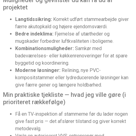
Muligheder og gevinster du kan få ud af
projektet
Langtidssikring:
Korrekt udført stammearbejde giver
færre akutopkald og højere ejendomsværdi.
Bedre indeklima:
Fjernelse af utætheder og
mugskader forbedrer luftkvaliteten i boligerne.
Kombinationsmuligheder:
Samkør med
badeværelses- eller køkkenrenoveringer for at spare
byggetid og koordinering.
Moderne løsninger:
Relining, nye PVC-
kompositstammer eller lydreducerende løsninger kan
give færre gener og længere holdbarhed.
Min praktiske tjekliste — hvad jeg ville gøre (i
prioriteret rækkefølge)
Få en TV‑inspektion af stammerne før du lader nogen
give fast pris — det afslører tilstand og giver korrekt
metodevalg.
Vælg en autoriseret VVS‑entreprenør med