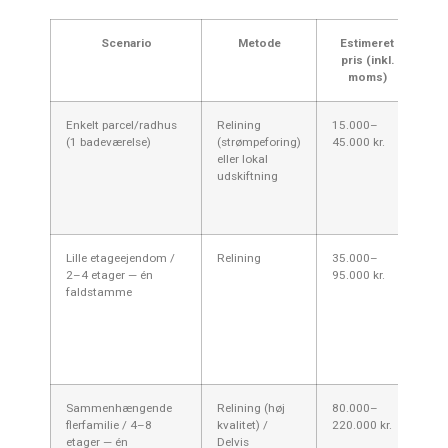
Scenario
Metode
Estimeret
pris (inkl.
moms)
Enkelt parcel/radhus
Relining
15.000–
Mi
(1 badeværelse)
(strømpeforing)
45.000 kr.
hu
eller lokal
vi
udskiftning
kl
rel
ad
Lille etageejendom /
Relining
35.000–
Of
2–4 etager — én
95.000 kr.
øk
faldstamme
lø
op
hi
be
ej
Sammenhængende
Relining (høj
80.000–
Høj
flerfamilie / 4–8
kvalitet) /
220.000 kr.
adg
etager — én
Delvis
og