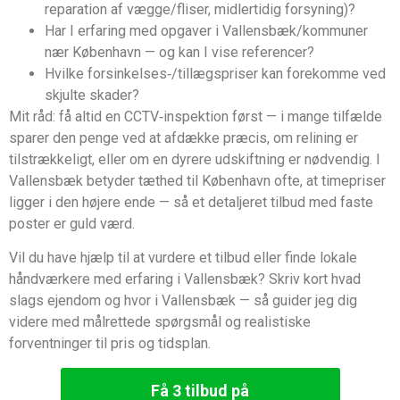
reparation af vægge/fliser, midlertidig forsyning)?
Har I erfaring med opgaver i Vallensbæk/kommuner
nær København — og kan I vise referencer?
Hvilke forsinkelses‑/tillægspriser kan forekomme ved
skjulte skader?
Mit råd: få altid en CCTV‑inspektion først — i mange tilfælde
sparer den penge ved at afdække præcis, om relining er
tilstrækkeligt, eller om en dyrere udskiftning er nødvendig. I
Vallensbæk betyder tæthed til København ofte, at timepriser
ligger i den højere ende — så et detaljeret tilbud med faste
poster er guld værd.
Vil du have hjælp til at vurdere et tilbud eller finde lokale
håndværkere med erfaring i Vallensbæk? Skriv kort hvad
slags ejendom og hvor i Vallensbæk — så guider jeg dig
videre med målrettede spørgsmål og realistiske
forventninger til pris og tidsplan.
Få 3 tilbud på